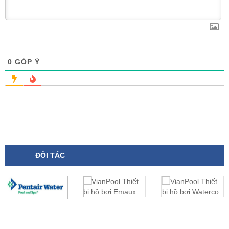
0
GÓP Ý
ĐỐI TÁC