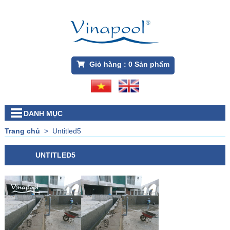
Giỏ hàng :
0
Sản phẩm
DANH MỤC
Trang chủ
>
Untitled5
UNTITLED5