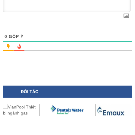
0
GÓP Ý
ĐỐI TÁC