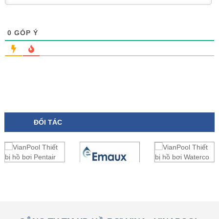
0
GÓP Ý
ĐỐI TÁC