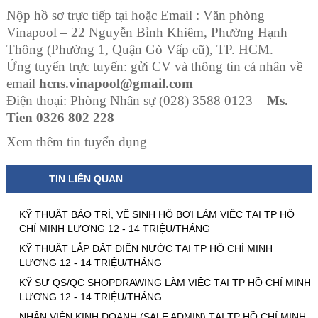
Nộp hồ sơ trực tiếp tại hoặc Email : Văn phòng
Vinapool – 22 Nguyễn Bỉnh Khiêm,
Phường Hạnh
Thông (Phường 1, Quận Gò Vấp cũ)
, TP. HCM.
Ứng tuyển trực tuyến: gửi CV và thông tin cá nhân về
email
hcns.vinapool@gmail.com
Điện thoại: Phòng Nhân sự (028) 3588 0123 –
Ms.
Tien 0326 802 228
Xem thêm tin tuyển dụng
TIN LIÊN QUAN
KỸ THUẬT BẢO TRÌ, VỆ SINH HỒ BƠI LÀM VIỆC TẠI TP HỒ
CHÍ MINH LƯƠNG 12 - 14 TRIỆU/THÁNG
KỸ THUẬT LẮP ĐẶT ĐIỆN NƯỚC TẠI TP HỒ CHÍ MINH
LƯƠNG 12 - 14 TRIỆU/THÁNG
KỸ SƯ QS/QC SHOPDRAWING LÀM VIỆC TẠI TP HỒ CHÍ MINH
LƯƠNG 12 - 14 TRIỆU/THÁNG
NHÂN VIÊN KINH DOANH (SALE ADMIN) TẠI TP HỒ CHÍ MINH