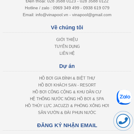
Hotline / zalo : 0969 349 499 - 0938 619 079
Email: info@vinapool.vn - vinapool@gmail.com
Về chúng tôi
GIỚI THIỆU
TUYỂN DỤNG
LIÊN HỆ
Dự án
HỒ BƠI GIA ĐÌNH & BIỆT THỰ
HỒ BƠI KHÁCH SẠN - RESORT
HỒ BƠI CÔNG CỘNG & KHU DÂN CƯ
HỆ THỐNG NƯỚC NÓNG HỒ BƠI & SPA
HỒ THỦY LỰC JACUZZI & PHÒNG XÔNG HƠI
SÂN VƯỜN & ĐÀI PHUN NƯỚC
ĐĂNG KÝ NHẬN EMAIL