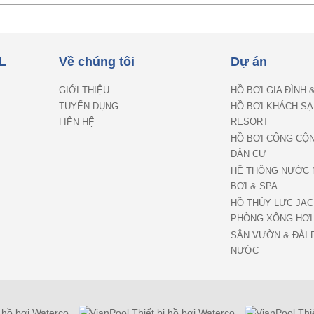
L
Về chúng tôi
Dự án
GIỚI THIỆU
HỒ BƠI GIA ĐÌNH 
TUYỂN DỤNG
HỒ BƠI KHÁCH SẠ
RESORT
LIÊN HỆ
HỒ BƠI CÔNG CỘ
DÂN CƯ
HỆ THỐNG NƯỚC 
BƠI & SPA
HỒ THỦY LỰC JAC
PHÒNG XÔNG HƠI
SÂN VƯỜN & ĐÀI 
NƯỚC