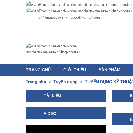
info@vinapool.vn - vinapool@gmail.com
TRANG CHỦ
GIỚI THIỆU
SẢN PHẨM
Trang chủ
>
Tuyển dụng
>
TUYỂN DỤNG KỸ THUẬT
TÀI LIỆU
B
VIDEO
B