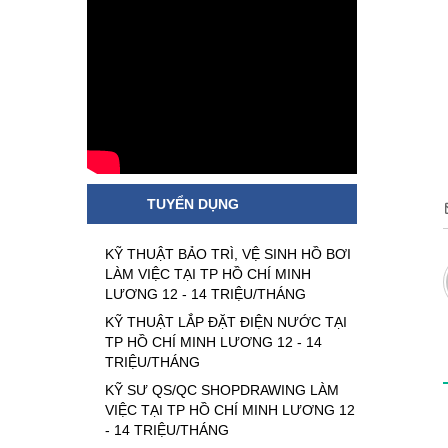
TUYỂN DỤNG
KỸ THUẬT BẢO TRÌ, VỆ SINH HỒ BƠI
LÀM VIỆC TẠI TP HỒ CHÍ MINH
LƯƠNG 12 - 14 TRIỆU/THÁNG
KỸ THUẬT LẮP ĐẶT ĐIỆN NƯỚC TẠI
TP HỒ CHÍ MINH LƯƠNG 12 - 14
TRIỆU/THÁNG
KỸ SƯ QS/QC SHOPDRAWING LÀM
VIỆC TẠI TP HỒ CHÍ MINH LƯƠNG 12
- 14 TRIỆU/THÁNG