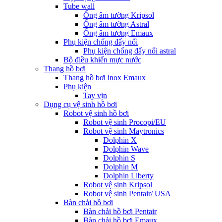
Tube wall
Ống âm tường Kripsol
Ống âm tường Astral
Ống âm tương Emaux
Phụ kiện chống đẩy nổi
Phụ kiện chống đẩy nổi astral
Bộ điều khiển mực nước
Thang hồ bơi
Thang hồ bơi inox Emaux
Phụ kiện
Tay vịn
Dụng cụ vệ sinh hồ bơi
Robot vệ sinh hồ bơi
Robot vệ sinh Procopi/EU
Robot vệ sinh Maytronics
Dolphin X
Dolphin Wave
Dolphin S
Dolphin M
Dolphin Liberty
Robot vệ sinh Kripsol
Robot vệ sinh Pentair/ USA
Bàn chải hồ bơi
Bàn chải hồ bơi Pentair
Bàn chải hồ bơi Emaux