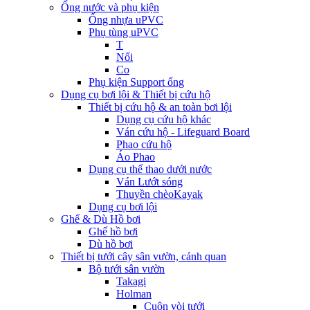
Ống nước và phụ kiện
Ống nhựa uPVC
Phụ tùng uPVC
T
Nối
Co
Phụ kiện Support ống
Dụng cụ bơi lội & Thiết bị cứu hộ
Thiết bị cứu hộ & an toàn bơi lội
Dụng cụ cứu hộ khác
Ván cứu hộ - Lifeguard Board
Phao cứu hộ
Áo Phao
Dụng cụ thể thao dưới nước
Ván Lướt sóng
Thuyền chèoKayak
Dụng cụ bơi lội
Ghế & Dù Hồ bơi
Ghế hồ bơi
Dù hồ bơi
Thiết bị tưới cây sân vườn, cảnh quan
Bộ tưới sân vườn
Takagi
Holman
Cuộn vòi tưới