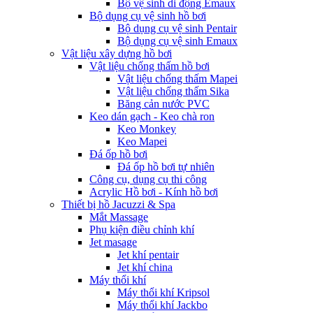
Bộ vệ sinh di động Emaux
Bộ dụng cụ vệ sinh hồ bơi
Bộ dụng cụ vệ sinh Pentair
Bộ dụng cụ vệ sinh Emaux
Vật liệu xây dựng hồ bơi
Vật liệu chống thấm hồ bơi
Vật liệu chống thấm Mapei
Vật liệu chống thấm Sika
Băng cản nước PVC
Keo dán gạch - Keo chà ron
Keo Monkey
Keo Mapei
Đá ốp hồ bơi
Đá ốp hồ bơi tự nhiên
Công cụ, dụng cụ thi công
Acrylic Hồ bơi - Kính hồ bơi
Thiết bị hồ Jacuzzi & Spa
Mắt Massage
Phụ kiện điều chỉnh khí
Jet masage
Jet khí pentair
Jet khí china
Máy thổi khí
Máy thổi khí Kripsol
Máy thổi khí Jackbo