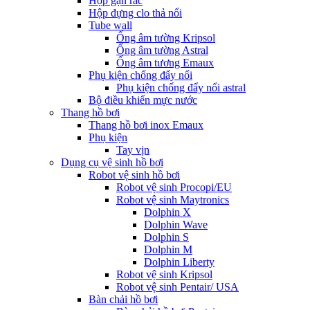
Hộp gạn rác
Hộp đựng clo thả nổi
Tube wall
Ống âm tường Kripsol
Ống âm tường Astral
Ống âm tương Emaux
Phụ kiện chống đẩy nổi
Phụ kiện chống đẩy nổi astral
Bộ điều khiển mực nước
Thang hồ bơi
Thang hồ bơi inox Emaux
Phụ kiện
Tay vịn
Dụng cụ vệ sinh hồ bơi
Robot vệ sinh hồ bơi
Robot vệ sinh Procopi/EU
Robot vệ sinh Maytronics
Dolphin X
Dolphin Wave
Dolphin S
Dolphin M
Dolphin Liberty
Robot vệ sinh Kripsol
Robot vệ sinh Pentair/ USA
Bàn chải hồ bơi