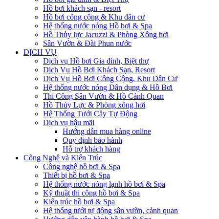
Hồ bơi khách sạn - resort
Hồ bơi công cộng & Khu dân cư
Hệ thống nước nóng Hồ bơi & Spa
Hồ Thủy lực Jacuzzi & Phòng Xông hơi
Sân Vườn & Đài Phun nước
DỊCH VỤ
Dịch vụ Hồ bơi Gia đình, Biệt thự
Dịch Vụ Hồ Bơi Khách Sạn, Resort
Dịch Vụ Hồ Bơi Công Cộng, Khu Dân Cư
Hệ thống nước nóng Dân dụng & Hồ Bơi
Thi Công Sân Vườn & Hồ Cảnh Quan
Hồ Thủy Lực & Phòng xông hơi
Hệ Thống Tưới Cây Tự Động
Dịch vụ hậu mãi
Hướng dẫn mua hàng online
Quy định bảo hành
Hỗ trợ khách hàng
Công Nghệ và Kiến Trúc
Công nghệ hồ bơi & Spa
Thiết bị hồ bơi & Spa
Hệ thống nước nóng lạnh hồ bơi & Spa
Kỹ thuật thi công hồ bơi & Spa
Kiến trúc hồ bơi & Spa
Hệ thống tưới tự động sân vườn, cảnh quan