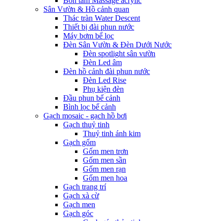
Bồn tắm Massage acrylic
Sân Vườn & Hồ cảnh quan
Thác tràn Water Descent
Thiết bị đài phun nước
Máy bơm bể lọc
Đèn Sân Vườn & Đèn Dưới Nước
Đèn spotlight sân vườn
Đèn Led âm
Đèn hồ cảnh đài phun nước
Đèn Led Rise
Phụ kiện đèn
Đầu phun bể cảnh
Bình lọc bể cảnh
Gạch mosaic - gạch hồ bơi
Gạch thuỷ tinh
Thuỷ tinh ánh kim
Gạch gốm
Gốm men trơn
Gốm men sần
Gốm men rạn
Gốm men hoa
Gạch trang trí
Gạch xà cừ
Gạch men
Gạch góc