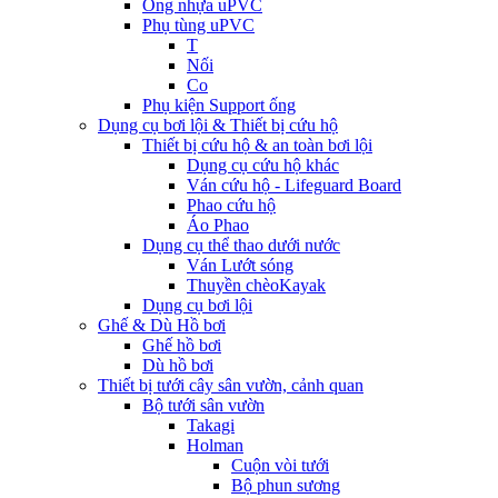
Ống nhựa uPVC
Phụ tùng uPVC
T
Nối
Co
Phụ kiện Support ống
Dụng cụ bơi lội & Thiết bị cứu hộ
Thiết bị cứu hộ & an toàn bơi lội
Dụng cụ cứu hộ khác
Ván cứu hộ - Lifeguard Board
Phao cứu hộ
Áo Phao
Dụng cụ thể thao dưới nước
Ván Lướt sóng
Thuyền chèoKayak
Dụng cụ bơi lội
Ghế & Dù Hồ bơi
Ghế hồ bơi
Dù hồ bơi
Thiết bị tưới cây sân vườn, cảnh quan
Bộ tưới sân vườn
Takagi
Holman
Cuộn vòi tưới
Bộ phun sương