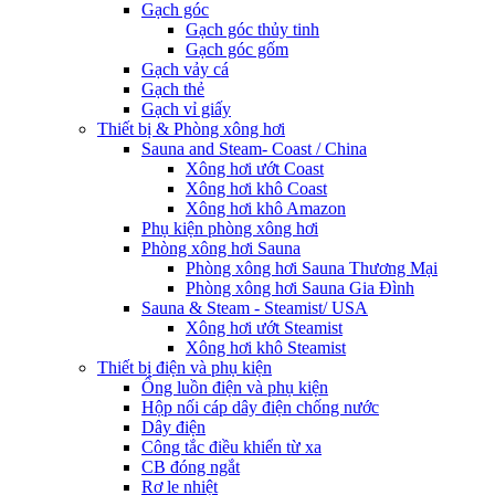
Gạch góc
Gạch góc thủy tinh
Gạch góc gốm
Gạch vảy cá
Gạch thẻ
Gạch vỉ giấy
Thiết bị & Phòng xông hơi
Sauna and Steam- Coast / China
Xông hơi ướt Coast
Xông hơi khô Coast
Xông hơi khô Amazon
Phụ kiện phòng xông hơi
Phòng xông hơi Sauna
Phòng xông hơi Sauna Thương Mại
Phòng xông hơi Sauna Gia Đình
Sauna & Steam - Steamist/ USA
Xông hơi ướt Steamist
Xông hơi khô Steamist
Thiết bị điện và phụ kiện
Ống luồn điện và phụ kiện
Hộp nối cáp dây điện chống nước
Dây điện
Công tắc điều khiển từ xa
CB đóng ngắt
Rơ le nhiệt