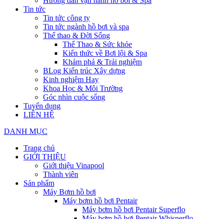
Hướng dẫn vận hành hồ bơi & Spa
Tin tức
Tin tức công ty
Tin tức ngành hồ bơi và spa
Thể thao & Đời Sống
Thể Thao & Sức khỏe
Kiến thức về Bơi lội & Spa
Khám phá & Trải nghiệm
BLog Kiến trúc Xây dựng
Kinh nghiệm Hay
Khoa Học & Môi Trường
Góc nhìn cuộc sống
Tuyển dụng
LIÊN HỆ
DANH MỤC
Trang chủ
GIỚI THIỆU
Giới thiệu Vinapool
Thành viên
Sản phẩm
Máy Bơm hồ bơi
Máy bơm hồ bơi Pentair
Máy bơm hồ bơi Pentair Superflo
Máy bơm hồ bơi Pentair Whisperflo