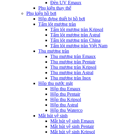
Đèn UV Emaux
Phụ kiện thay thế
Phụ kiện hồ bơi
Hộp đựng thiết bị hồ bơi
Tấm lót mương tràn
Tấm lót mương tràn Kripsol
Tấm lót mương tràn Astral
Tấm lót mương tràn China
Tấm lót mương tràn Việt Nam
Thu mương tràn
Thu mương tràn Emaux
Thu mương tràn Pentair
Thu mương tràn Kripsol
Thu mương tràn Astral
Thu mương tràn Inox
Hôp thu nước mặt
Hộp thu Emaux
Hộp thu Pentair
Hộp thu Kripsol
Hộp thu Astral
Hộp thu Waterco
Mắt hút vệ sinh
Mắt hút vệ sinh Emaux
Mắt hút vệ sinh Pentair
Mắt hút vệ sinh Kripsol