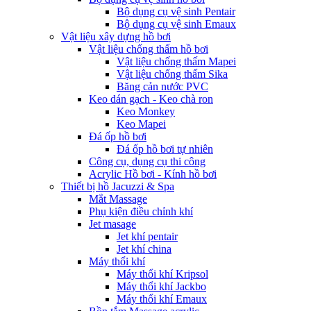
Bộ dụng cụ vệ sinh Pentair
Bộ dụng cụ vệ sinh Emaux
Vật liệu xây dựng hồ bơi
Vật liệu chống thấm hồ bơi
Vật liệu chống thấm Mapei
Vật liệu chống thấm Sika
Băng cản nước PVC
Keo dán gạch - Keo chà ron
Keo Monkey
Keo Mapei
Đá ốp hồ bơi
Đá ốp hồ bơi tự nhiên
Công cụ, dụng cụ thi công
Acrylic Hồ bơi - Kính hồ bơi
Thiết bị hồ Jacuzzi & Spa
Mắt Massage
Phụ kiện điều chỉnh khí
Jet masage
Jet khí pentair
Jet khí china
Máy thổi khí
Máy thổi khí Kripsol
Máy thổi khí Jackbo
Máy thổi khí Emaux