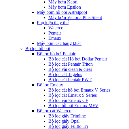
Máy bơm Kapri
Máy bơm Epsilon
Máy bơm hồ bơi Astralpool
Máy bơm Victoria Plus Silent
Phụ kiện thay thế
Waterco
Pentair
Emaux
Máy bơm các hãng khác
Bộ lọc hồ bơi
Bộ lọc hồ bơi Pentair
Bộ lọc cát Hồ bơi Dollar Pentair
Bộ lọc cát Pentair Triton
Bộ lọc vải clean & clear
Bộ lọc cát Tagelus
Bộ lọc cát Pentair PWT
Bộ lọc Emaux
Bộ lọc cát hồ bơi Emaux V Series
Bộ lọc cát Emaux S Series
Bộ lọc vải Emaux CF
Bô lọc hồ bơi Emaux MFV
Bộ lọc cát Waterco
Bộ lọc giấy Trimline
Bộ lọc giấy Opal
Bộ lọc giấy Fulflo Tri