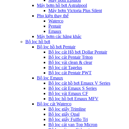
Máy bơm Epsilon
Máy bơm hồ bơi Astralpool
Máy bơm Victoria Plus Silent
Phụ kiện thay thế
Waterco
Pentair
Emaux
Máy bơm các hãng khác
Bộ lọc hồ bơi
Bộ lọc hồ bơi Pentair
Bộ lọc cát Hồ bơi Dollar Pentair
Bộ lọc cát Pentair Triton
Bộ lọc vải clean & clear
Bộ lọc cát Tagelus
Bộ lọc cát Pentair PWT
Bộ lọc Emaux
Bộ lọc cát hồ bơi Emaux V Series
Bộ lọc cát Emaux S Series
Bộ lọc vải Emaux CF
Bô lọc hồ bơi Emaux MFV
Bộ lọc cát Waterco
Bộ lọc giấy Trimline
Bộ lọc giấy Opal
Bộ lọc giấy Fulflo Tri
Bộ lọc cát van Top Micron