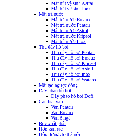
Mắt hút vệ sinh Astral
Mắt hút vệ sinh Inox
Mắt trả nước
Mắt trả nước Emaux
Mắt trả nước Pentair
Mắt trả nước Astral
Mắt trả nước Kripsol
Mắt trả nước Inox
Thu đáy hồ bơi
Thu đáy hồ bơi Pentair
Thu đáy hồ bơi Emaux
Thu đáy hồ bơi Kripsol
Thu đáy hồ bơi Astral
Thu đáy hồ bơi Inox
Thu đáy hồ bơi Waterco
Mắt tạo ngược dòng
Dây phao hồ bơi
Dây phao hồ bơi Dofi
Các loại van
Van Pentair
Van Emaux
Van 6 ngả
Bục xuất phát
Hộp gạn rác
Hộp đựng clo thả nổi