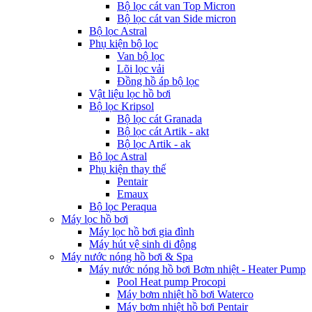
Bộ lọc cát van Top Micron
Bộ lọc cát van Side micron
Bộ lọc Astral
Phụ kiện bộ lọc
Van bộ lọc
Lõi lọc vải
Đồng hồ áp bộ lọc
Vật liệu lọc hồ bơi
Bộ lọc Kripsol
Bộ lọc cát Granada
Bộ lọc cát Artik - akt
Bộ lọc Artik - ak
Bộ lọc Astral
Phụ kiện thay thế
Pentair
Emaux
Bộ lọc Peraqua
Máy lọc hồ bơi
Máy lọc hồ bơi gia đình
Máy hút vệ sinh di động
Máy nước nóng hồ bơi & Spa
Máy nước nóng hồ bơi Bơm nhiệt - Heater Pump
Pool Heat pump Procopi
Máy bơm nhiệt hồ bơi Waterco
Máy bơm nhiệt hồ bơi Pentair