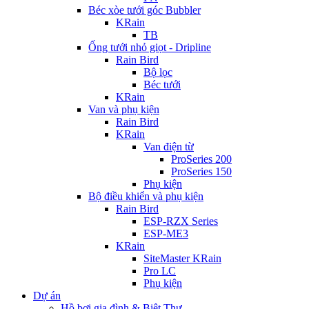
Béc xòe tưới góc Bubbler
KRain
TB
Ống tưới nhỏ giọt - Dripline
Rain Bird
Bộ lọc
Béc tưới
KRain
Van và phụ kiện
Rain Bird
KRain
Van điện từ
ProSeries 200
ProSeries 150
Phụ kiện
Bộ điều khiển và phụ kiện
Rain Bird
ESP-RZX Series
ESP-ME3
KRain
SiteMaster KRain
Pro LC
Phụ kiện
Dự án
Hồ bơi gia đình & Biệt Thự