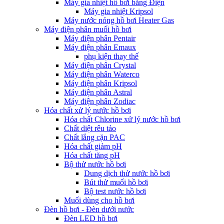
Máy gia nhiệt hồ bơi bằng Điện
Máy gia nhiệt Kripsol
Máy nước nóng hồ bơi Heater Gas
Máy điện phân muối hồ bơi
Máy điện phân Pentair
Máy điện phân Emaux
phụ kiện thay thế
Máy điện phân Crystal
Máy điện phân Waterco
Máy điện phân Kripsol
Máy điện phân Astral
Máy điện phân Zodiac
Hóa chất xử lý nước hồ bơi
Hóa chất Chlorine xử lý nước hồ bơi
Chất diệt rêu tảo
Chất lắng cặn PAC
Hóa chất giảm pH
Hóa chất tăng pH
Bộ thử nước hồ bơi
Dung dịch thử nước hồ bơi
Bút thử muối hồ bơi
Bộ test nước hồ bơi
Muối dùng cho hồ bơi
Đèn hồ bơi - Đèn dưới nước
Đèn LED hồ bơi