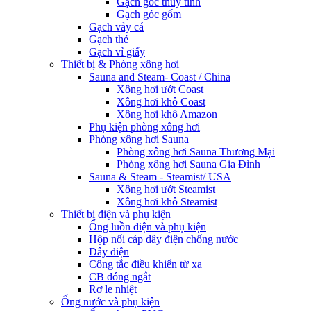
Gạch góc thủy tinh
Gạch góc gốm
Gạch vảy cá
Gạch thẻ
Gạch vỉ giấy
Thiết bị & Phòng xông hơi
Sauna and Steam- Coast / China
Xông hơi ướt Coast
Xông hơi khô Coast
Xông hơi khô Amazon
Phụ kiện phòng xông hơi
Phòng xông hơi Sauna
Phòng xông hơi Sauna Thương Mại
Phòng xông hơi Sauna Gia Đình
Sauna & Steam - Steamist/ USA
Xông hơi ướt Steamist
Xông hơi khô Steamist
Thiết bị điện và phụ kiện
Ống luồn điện và phụ kiện
Hộp nối cáp dây điện chống nước
Dây điện
Công tắc điều khiển từ xa
CB đóng ngắt
Rơ le nhiệt
Ống nước và phụ kiện