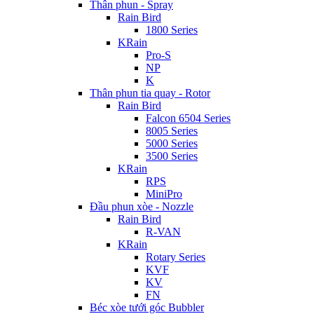
Thân phun - Spray
Rain Bird
1800 Series
KRain
Pro-S
NP
K
Thân phun tia quay - Rotor
Rain Bird
Falcon 6504 Series
8005 Series
5000 Series
3500 Series
KRain
RPS
MiniPro
Đầu phun xòe - Nozzle
Rain Bird
R-VAN
KRain
Rotary Series
KVF
KV
FN
Béc xòe tưới góc Bubbler