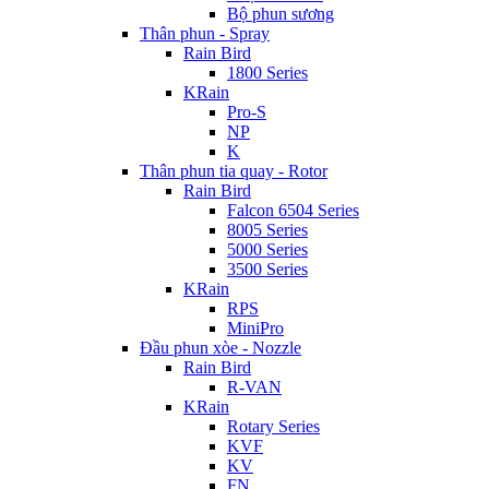
Bộ phun sương
Thân phun - Spray
Rain Bird
1800 Series
KRain
Pro-S
NP
K
Thân phun tia quay - Rotor
Rain Bird
Falcon 6504 Series
8005 Series
5000 Series
3500 Series
KRain
RPS
MiniPro
Đầu phun xòe - Nozzle
Rain Bird
R-VAN
KRain
Rotary Series
KVF
KV
FN