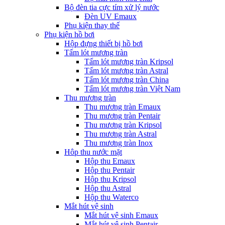
Bộ đèn tia cực tím xử lý nước
Đèn UV Emaux
Phụ kiện thay thế
Phụ kiện hồ bơi
Hộp đựng thiết bị hồ bơi
Tấm lót mương tràn
Tấm lót mương tràn Kripsol
Tấm lót mương tràn Astral
Tấm lót mương tràn China
Tấm lót mương tràn Việt Nam
Thu mương tràn
Thu mương tràn Emaux
Thu mương tràn Pentair
Thu mương tràn Kripsol
Thu mương tràn Astral
Thu mương tràn Inox
Hôp thu nước mặt
Hộp thu Emaux
Hộp thu Pentair
Hộp thu Kripsol
Hộp thu Astral
Hộp thu Waterco
Mắt hút vệ sinh
Mắt hút vệ sinh Emaux
Mắt hút vệ sinh Pentair