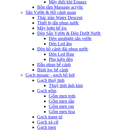
Máy thổi khí Emaux
Bồn tắm Massage acrylic
Sân Vườn & Hồ cảnh quan
Thác tràn Water Descent
Thiết bị đài phun nước
Máy bơm bể lọc
Đèn Sân Vườn & Đèn Dưới Nước
Đèn spotlight sân vườn
Đèn Led âm
Đèn hồ cảnh đài phun nước
Đèn Led Rise
Phụ kiện đèn
Đầu phun bể cảnh
Bình lọc bể cảnh
Gạch mosaic - gạch hồ bơi
Gạch thuỷ tinh
Thuỷ tinh ánh kim
Gạch gốm
Gốm men trơn
Gốm men sần
Gốm men rạn
Gốm men hoa
Gạch trang trí
Gạch xà cừ
Gạch men