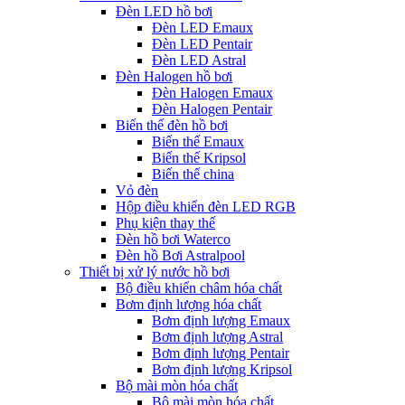
Đèn LED hồ bơi
Đèn LED Emaux
Đèn LED Pentair
Đèn LED Astral
Đèn Halogen hồ bơi
Đèn Halogen Emaux
Đèn Halogen Pentair
Biến thế đèn hồ bơi
Biến thế Emaux
Biến thế Kripsol
Biến thế china
Vỏ đèn
Hộp điều khiển đèn LED RGB
Phụ kiện thay thế
Đèn hồ bơi Waterco
Đèn hồ Bơi Astralpool
Thiết bị xử lý nước hồ bơi
Bộ điều khiển châm hóa chất
Bơm định lượng hóa chất
Bơm định lượng Emaux
Bơm định lượng Astral
Bơm định lượng Pentair
Bơm định lượng Kripsol
Bộ mài mòn hóa chất
Bộ mài mòn hóa chất