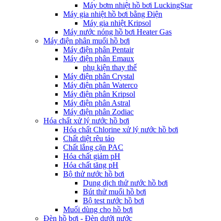
Máy bơm nhiệt hồ bơi LuckingStar
Máy gia nhiệt hồ bơi bằng Điện
Máy gia nhiệt Kripsol
Máy nước nóng hồ bơi Heater Gas
Máy điện phân muối hồ bơi
Máy điện phân Pentair
Máy điện phân Emaux
phụ kiện thay thế
Máy điện phân Crystal
Máy điện phân Waterco
Máy điện phân Kripsol
Máy điện phân Astral
Máy điện phân Zodiac
Hóa chất xử lý nước hồ bơi
Hóa chất Chlorine xử lý nước hồ bơi
Chất diệt rêu tảo
Chất lắng cặn PAC
Hóa chất giảm pH
Hóa chất tăng pH
Bộ thử nước hồ bơi
Dung dịch thử nước hồ bơi
Bút thử muối hồ bơi
Bộ test nước hồ bơi
Muối dùng cho hồ bơi
Đèn hồ bơi - Đèn dưới nước