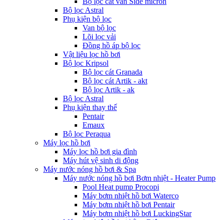
Bộ lọc cát van Side micron
Bộ lọc Astral
Phụ kiện bộ lọc
Van bộ lọc
Lõi lọc vải
Đồng hồ áp bộ lọc
Vật liệu lọc hồ bơi
Bộ lọc Kripsol
Bộ lọc cát Granada
Bộ lọc cát Artik - akt
Bộ lọc Artik - ak
Bộ lọc Astral
Phụ kiện thay thế
Pentair
Emaux
Bộ lọc Peraqua
Máy lọc hồ bơi
Máy lọc hồ bơi gia đình
Máy hút vệ sinh di động
Máy nước nóng hồ bơi & Spa
Máy nước nóng hồ bơi Bơm nhiệt - Heater Pump
Pool Heat pump Procopi
Máy bơm nhiệt hồ bơi Waterco
Máy bơm nhiệt hồ bơi Pentair
Máy bơm nhiệt hồ bơi LuckingStar