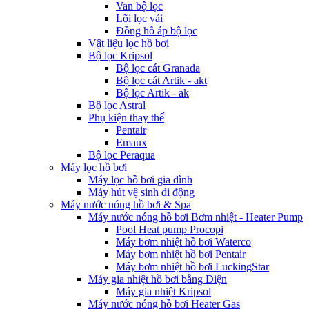
Van bộ lọc
Lõi lọc vải
Đồng hồ áp bộ lọc
Vật liệu lọc hồ bơi
Bộ lọc Kripsol
Bộ lọc cát Granada
Bộ lọc cát Artik - akt
Bộ lọc Artik - ak
Bộ lọc Astral
Phụ kiện thay thế
Pentair
Emaux
Bộ lọc Peraqua
Máy lọc hồ bơi
Máy lọc hồ bơi gia đình
Máy hút vệ sinh di động
Máy nước nóng hồ bơi & Spa
Máy nước nóng hồ bơi Bơm nhiệt - Heater Pump
Pool Heat pump Procopi
Máy bơm nhiệt hồ bơi Waterco
Máy bơm nhiệt hồ bơi Pentair
Máy bơm nhiệt hồ bơi LuckingStar
Máy gia nhiệt hồ bơi bằng Điện
Máy gia nhiệt Kripsol
Máy nước nóng hồ bơi Heater Gas