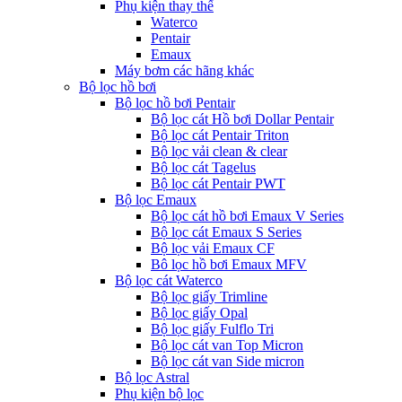
Phụ kiện thay thế
Waterco
Pentair
Emaux
Máy bơm các hãng khác
Bộ lọc hồ bơi
Bộ lọc hồ bơi Pentair
Bộ lọc cát Hồ bơi Dollar Pentair
Bộ lọc cát Pentair Triton
Bộ lọc vải clean & clear
Bộ lọc cát Tagelus
Bộ lọc cát Pentair PWT
Bộ lọc Emaux
Bộ lọc cát hồ bơi Emaux V Series
Bộ lọc cát Emaux S Series
Bộ lọc vải Emaux CF
Bô lọc hồ bơi Emaux MFV
Bộ lọc cát Waterco
Bộ lọc giấy Trimline
Bộ lọc giấy Opal
Bộ lọc giấy Fulflo Tri
Bộ lọc cát van Top Micron
Bộ lọc cát van Side micron
Bộ lọc Astral
Phụ kiện bộ lọc