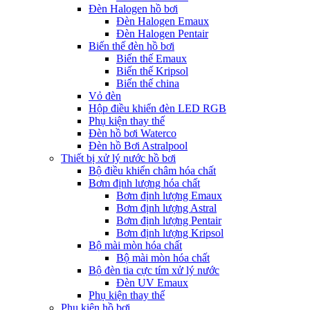
Đèn Halogen hồ bơi
Đèn Halogen Emaux
Đèn Halogen Pentair
Biến thế đèn hồ bơi
Biến thế Emaux
Biến thế Kripsol
Biến thế china
Vỏ đèn
Hộp điều khiển đèn LED RGB
Phụ kiện thay thế
Đèn hồ bơi Waterco
Đèn hồ Bơi Astralpool
Thiết bị xử lý nước hồ bơi
Bộ điều khiển châm hóa chất
Bơm định lượng hóa chất
Bơm định lượng Emaux
Bơm định lượng Astral
Bơm định lượng Pentair
Bơm định lượng Kripsol
Bộ mài mòn hóa chất
Bộ mài mòn hóa chất
Bộ đèn tia cực tím xử lý nước
Đèn UV Emaux
Phụ kiện thay thế
Phụ kiện hồ bơi