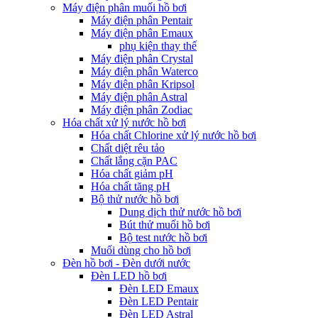
Máy điện phân muối hồ bơi
Máy điện phân Pentair
Máy điện phân Emaux
phụ kiện thay thế
Máy điện phân Crystal
Máy điện phân Waterco
Máy điện phân Kripsol
Máy điện phân Astral
Máy điện phân Zodiac
Hóa chất xử lý nước hồ bơi
Hóa chất Chlorine xử lý nước hồ bơi
Chất diệt rêu tảo
Chất lắng cặn PAC
Hóa chất giảm pH
Hóa chất tăng pH
Bộ thử nước hồ bơi
Dung dịch thử nước hồ bơi
Bút thử muối hồ bơi
Bộ test nước hồ bơi
Muối dùng cho hồ bơi
Đèn hồ bơi - Đèn dưới nước
Đèn LED hồ bơi
Đèn LED Emaux
Đèn LED Pentair
Đèn LED Astral