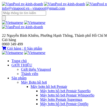
info@vinapool.vn - vinapool@gmail.com
22 Nguyễn Bỉnh Khiêm, Phường Hạnh Thông, Thành phố Hồ Chí M
Giỏ hàng
0969 349 499
Giỏ hàng :
0
Sản phẩm
Trang chủ
GIỚI THIỆU
Giới thiệu Vinapool
Thành viên
Sản phẩm
Máy Bơm hồ bơi
Máy bơm hồ bơi Pentair
Máy bơm hồ bơi Pentair Superflo
Máy bơm hồ bơi Pentair Whisperflo
Máy bơm Pentair Supermax
Máy bơm hồ bơi Pentair Optiflo