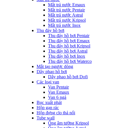
Mắt trả nước Emaux
Mắt trả nước Pentair
Mắt trả nước Astral
Mắt trả nước Kripsol
Mắt trả nước Inox
Thu đáy hồ bơi
Thu đáy hồ bơi Pentair
Thu đáy hồ bơi Emaux
Thu đáy hồ bơi Kripsol
Thu đáy hồ bơi Astral
Thu đáy hồ bơi Inox
Thu đáy hồ bơi Waterco
Mắt tạo ngược dòng
Dây phao hồ bơi
Dây phao hồ bơi Dofi
Các loại van
Van Pentair
Van Emaux
Van 6 ngả
Bục xuất phát
Hộp gạn rác
Hộp đựng clo thả nổi
Tube wall
Ống âm tường Kripsol