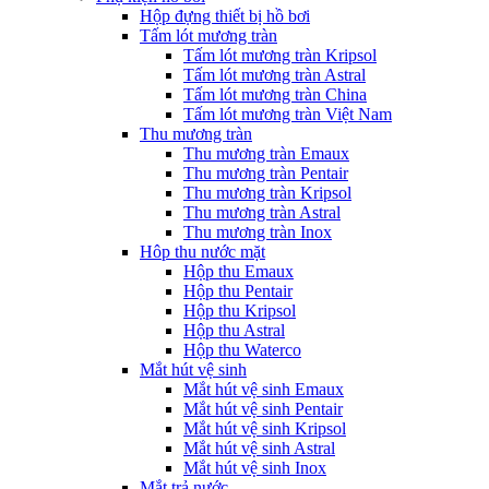
Hộp đựng thiết bị hồ bơi
Tấm lót mương tràn
Tấm lót mương tràn Kripsol
Tấm lót mương tràn Astral
Tấm lót mương tràn China
Tấm lót mương tràn Việt Nam
Thu mương tràn
Thu mương tràn Emaux
Thu mương tràn Pentair
Thu mương tràn Kripsol
Thu mương tràn Astral
Thu mương tràn Inox
Hôp thu nước mặt
Hộp thu Emaux
Hộp thu Pentair
Hộp thu Kripsol
Hộp thu Astral
Hộp thu Waterco
Mắt hút vệ sinh
Mắt hút vệ sinh Emaux
Mắt hút vệ sinh Pentair
Mắt hút vệ sinh Kripsol
Mắt hút vệ sinh Astral
Mắt hút vệ sinh Inox
Mắt trả nước