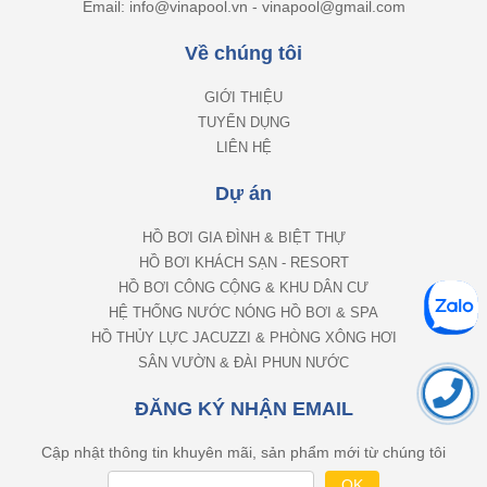
Email: info@vinapool.vn - vinapool@gmail.com
Về chúng tôi
GIỚI THIỆU
TUYỂN DỤNG
LIÊN HỆ
Dự án
HỒ BƠI GIA ĐÌNH & BIỆT THỰ
HỒ BƠI KHÁCH SẠN - RESORT
HỒ BƠI CÔNG CỘNG & KHU DÂN CƯ
HỆ THỐNG NƯỚC NÓNG HỒ BƠI & SPA
HỒ THỦY LỰC JACUZZI & PHÒNG XÔNG HƠI
SÂN VƯỜN & ĐÀI PHUN NƯỚC
ĐĂNG KÝ NHẬN EMAIL
Cập nhật thông tin khuyên mãi, sản phẩm mới từ chúng tôi