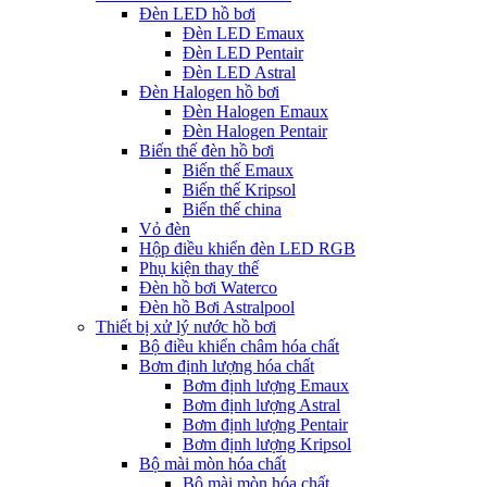
Đèn LED hồ bơi
Đèn LED Emaux
Đèn LED Pentair
Đèn LED Astral
Đèn Halogen hồ bơi
Đèn Halogen Emaux
Đèn Halogen Pentair
Biến thế đèn hồ bơi
Biến thế Emaux
Biến thế Kripsol
Biến thế china
Vỏ đèn
Hộp điều khiển đèn LED RGB
Phụ kiện thay thế
Đèn hồ bơi Waterco
Đèn hồ Bơi Astralpool
Thiết bị xử lý nước hồ bơi
Bộ điều khiển châm hóa chất
Bơm định lượng hóa chất
Bơm định lượng Emaux
Bơm định lượng Astral
Bơm định lượng Pentair
Bơm định lượng Kripsol
Bộ mài mòn hóa chất
Bộ mài mòn hóa chất