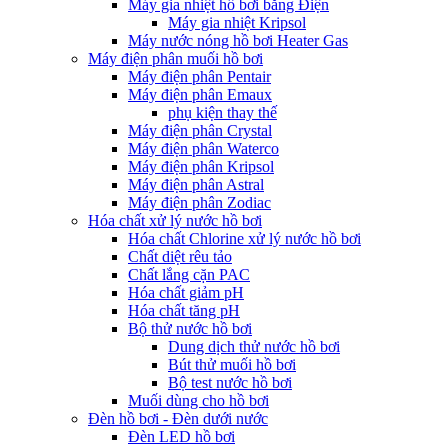
Máy gia nhiệt hồ bơi bằng Điện
Máy gia nhiệt Kripsol
Máy nước nóng hồ bơi Heater Gas
Máy điện phân muối hồ bơi
Máy điện phân Pentair
Máy điện phân Emaux
phụ kiện thay thế
Máy điện phân Crystal
Máy điện phân Waterco
Máy điện phân Kripsol
Máy điện phân Astral
Máy điện phân Zodiac
Hóa chất xử lý nước hồ bơi
Hóa chất Chlorine xử lý nước hồ bơi
Chất diệt rêu tảo
Chất lắng cặn PAC
Hóa chất giảm pH
Hóa chất tăng pH
Bộ thử nước hồ bơi
Dung dịch thử nước hồ bơi
Bút thử muối hồ bơi
Bộ test nước hồ bơi
Muối dùng cho hồ bơi
Đèn hồ bơi - Đèn dưới nước
Đèn LED hồ bơi