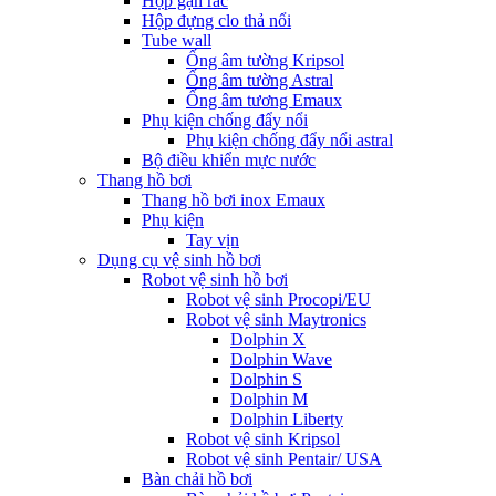
Hộp gạn rác
Hộp đựng clo thả nổi
Tube wall
Ống âm tường Kripsol
Ống âm tường Astral
Ống âm tương Emaux
Phụ kiện chống đẩy nổi
Phụ kiện chống đẩy nổi astral
Bộ điều khiển mực nước
Thang hồ bơi
Thang hồ bơi inox Emaux
Phụ kiện
Tay vịn
Dụng cụ vệ sinh hồ bơi
Robot vệ sinh hồ bơi
Robot vệ sinh Procopi/EU
Robot vệ sinh Maytronics
Dolphin X
Dolphin Wave
Dolphin S
Dolphin M
Dolphin Liberty
Robot vệ sinh Kripsol
Robot vệ sinh Pentair/ USA
Bàn chải hồ bơi