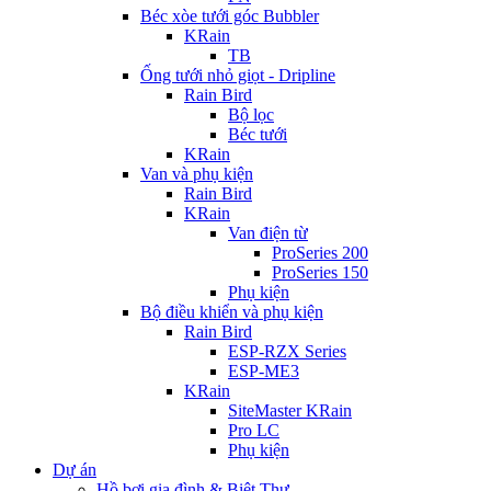
Béc xòe tưới góc Bubbler
KRain
TB
Ống tưới nhỏ giọt - Dripline
Rain Bird
Bộ lọc
Béc tưới
KRain
Van và phụ kiện
Rain Bird
KRain
Van điện từ
ProSeries 200
ProSeries 150
Phụ kiện
Bộ điều khiển và phụ kiện
Rain Bird
ESP-RZX Series
ESP-ME3
KRain
SiteMaster KRain
Pro LC
Phụ kiện
Dự án
Hồ bơi gia đình & Biệt Thự