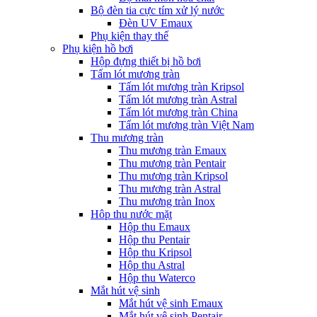
Bộ đèn tia cực tím xử lý nước
Đèn UV Emaux
Phụ kiện thay thế
Phụ kiện hồ bơi
Hộp đựng thiết bị hồ bơi
Tấm lót mương tràn
Tấm lót mương tràn Kripsol
Tấm lót mương tràn Astral
Tấm lót mương tràn China
Tấm lót mương tràn Việt Nam
Thu mương tràn
Thu mương tràn Emaux
Thu mương tràn Pentair
Thu mương tràn Kripsol
Thu mương tràn Astral
Thu mương tràn Inox
Hôp thu nước mặt
Hộp thu Emaux
Hộp thu Pentair
Hộp thu Kripsol
Hộp thu Astral
Hộp thu Waterco
Mắt hút vệ sinh
Mắt hút vệ sinh Emaux
Mắt hút vệ sinh Pentair