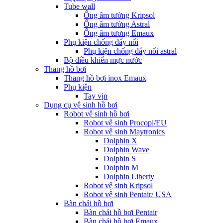
Tube wall
Ống âm tường Kripsol
Ống âm tường Astral
Ống âm tương Emaux
Phụ kiện chống đẩy nổi
Phụ kiện chống đẩy nổi astral
Bộ điều khiển mực nước
Thang hồ bơi
Thang hồ bơi inox Emaux
Phụ kiện
Tay vịn
Dụng cụ vệ sinh hồ bơi
Robot vệ sinh hồ bơi
Robot vệ sinh Procopi/EU
Robot vệ sinh Maytronics
Dolphin X
Dolphin Wave
Dolphin S
Dolphin M
Dolphin Liberty
Robot vệ sinh Kripsol
Robot vệ sinh Pentair/ USA
Bàn chải hồ bơi
Bàn chải hồ bơi Pentair
Bàn chải hồ bơi Emaux