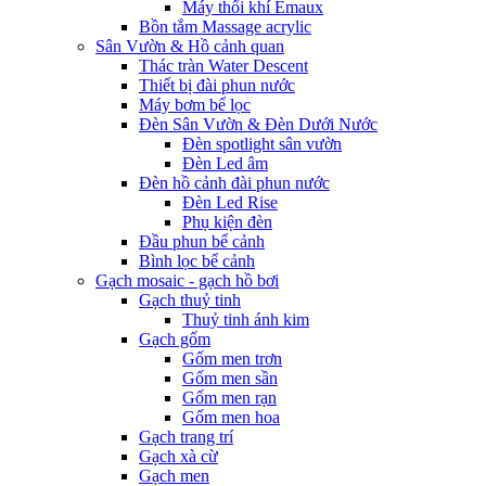
Máy thổi khí Emaux
Bồn tắm Massage acrylic
Sân Vườn & Hồ cảnh quan
Thác tràn Water Descent
Thiết bị đài phun nước
Máy bơm bể lọc
Đèn Sân Vườn & Đèn Dưới Nước
Đèn spotlight sân vườn
Đèn Led âm
Đèn hồ cảnh đài phun nước
Đèn Led Rise
Phụ kiện đèn
Đầu phun bể cảnh
Bình lọc bể cảnh
Gạch mosaic - gạch hồ bơi
Gạch thuỷ tinh
Thuỷ tinh ánh kim
Gạch gốm
Gốm men trơn
Gốm men sần
Gốm men rạn
Gốm men hoa
Gạch trang trí
Gạch xà cừ
Gạch men