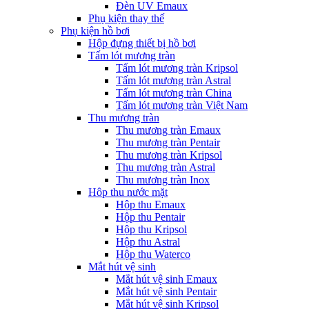
Đèn UV Emaux
Phụ kiện thay thế
Phụ kiện hồ bơi
Hộp đựng thiết bị hồ bơi
Tấm lót mương tràn
Tấm lót mương tràn Kripsol
Tấm lót mương tràn Astral
Tấm lót mương tràn China
Tấm lót mương tràn Việt Nam
Thu mương tràn
Thu mương tràn Emaux
Thu mương tràn Pentair
Thu mương tràn Kripsol
Thu mương tràn Astral
Thu mương tràn Inox
Hôp thu nước mặt
Hộp thu Emaux
Hộp thu Pentair
Hộp thu Kripsol
Hộp thu Astral
Hộp thu Waterco
Mắt hút vệ sinh
Mắt hút vệ sinh Emaux
Mắt hút vệ sinh Pentair
Mắt hút vệ sinh Kripsol