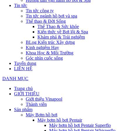
Hướng dẫn vận hành hồ bơi & Spa
Tin tức
Tin tức công ty
Tin tức ngành hồ bơi và spa
Thể thao & Đời Sống
Thể Thao & Sức khỏe
Kiến thức về Bơi lội & Spa
Khám phá & Trải nghiệm
BLog Kiến trúc Xây dựng
Kinh nghiệm Hay
Khoa Học & Môi Trường
Góc nhìn cuộc sống
Tuyển dụng
LIÊN HỆ
DANH MỤC
Trang chủ
GIỚI THIỆU
Giới thiệu Vinapool
Thành viên
Sản phẩm
Máy Bơm hồ bơi
Máy bơm hồ bơi Pentair
Máy bơm hồ bơi Pentair Superflo
Máy bơm hồ bơi Pentair Whisperflo