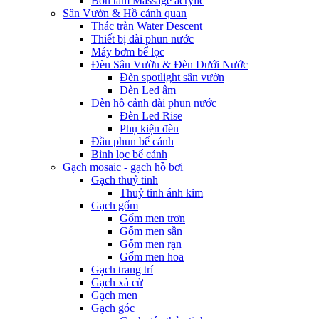
Bồn tắm Massage acrylic
Sân Vườn & Hồ cảnh quan
Thác tràn Water Descent
Thiết bị đài phun nước
Máy bơm bể lọc
Đèn Sân Vườn & Đèn Dưới Nước
Đèn spotlight sân vườn
Đèn Led âm
Đèn hồ cảnh đài phun nước
Đèn Led Rise
Phụ kiện đèn
Đầu phun bể cảnh
Bình lọc bể cảnh
Gạch mosaic - gạch hồ bơi
Gạch thuỷ tinh
Thuỷ tinh ánh kim
Gạch gốm
Gốm men trơn
Gốm men sần
Gốm men rạn
Gốm men hoa
Gạch trang trí
Gạch xà cừ
Gạch men
Gạch góc