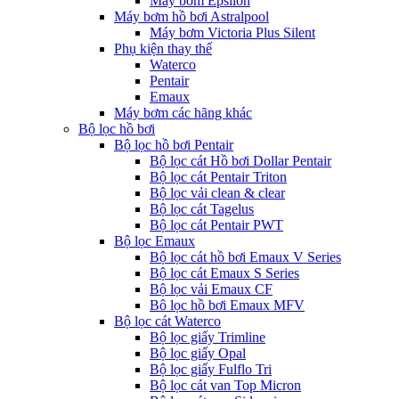
Máy bơm Epsilon
Máy bơm hồ bơi Astralpool
Máy bơm Victoria Plus Silent
Phụ kiện thay thế
Waterco
Pentair
Emaux
Máy bơm các hãng khác
Bộ lọc hồ bơi
Bộ lọc hồ bơi Pentair
Bộ lọc cát Hồ bơi Dollar Pentair
Bộ lọc cát Pentair Triton
Bộ lọc vải clean & clear
Bộ lọc cát Tagelus
Bộ lọc cát Pentair PWT
Bộ lọc Emaux
Bộ lọc cát hồ bơi Emaux V Series
Bộ lọc cát Emaux S Series
Bộ lọc vải Emaux CF
Bô lọc hồ bơi Emaux MFV
Bộ lọc cát Waterco
Bộ lọc giấy Trimline
Bộ lọc giấy Opal
Bộ lọc giấy Fulflo Tri
Bộ lọc cát van Top Micron