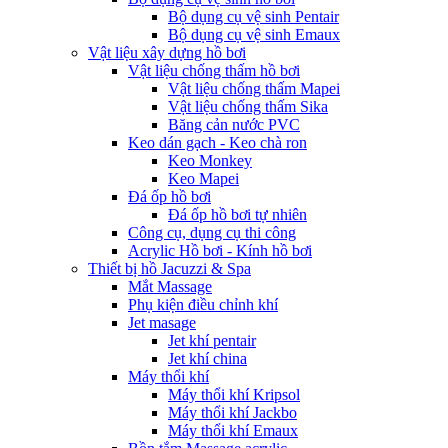
Bộ dụng cụ vệ sinh Pentair
Bộ dụng cụ vệ sinh Emaux
Vật liệu xây dựng hồ bơi
Vật liệu chống thấm hồ bơi
Vật liệu chống thấm Mapei
Vật liệu chống thấm Sika
Băng cản nước PVC
Keo dán gạch - Keo chà ron
Keo Monkey
Keo Mapei
Đá ốp hồ bơi
Đá ốp hồ bơi tự nhiên
Công cụ, dụng cụ thi công
Acrylic Hồ bơi - Kính hồ bơi
Thiết bị hồ Jacuzzi & Spa
Mắt Massage
Phụ kiện điều chỉnh khí
Jet masage
Jet khí pentair
Jet khí china
Máy thổi khí
Máy thổi khí Kripsol
Máy thổi khí Jackbo
Máy thổi khí Emaux