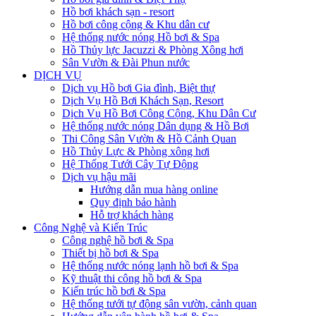
Hồ bơi khách sạn - resort
Hồ bơi công cộng & Khu dân cư
Hệ thống nước nóng Hồ bơi & Spa
Hồ Thủy lực Jacuzzi & Phòng Xông hơi
Sân Vườn & Đài Phun nước
DỊCH VỤ
Dịch vụ Hồ bơi Gia đình, Biệt thự
Dịch Vụ Hồ Bơi Khách Sạn, Resort
Dịch Vụ Hồ Bơi Công Cộng, Khu Dân Cư
Hệ thống nước nóng Dân dụng & Hồ Bơi
Thi Công Sân Vườn & Hồ Cảnh Quan
Hồ Thủy Lực & Phòng xông hơi
Hệ Thống Tưới Cây Tự Động
Dịch vụ hậu mãi
Hướng dẫn mua hàng online
Quy định bảo hành
Hỗ trợ khách hàng
Công Nghệ và Kiến Trúc
Công nghệ hồ bơi & Spa
Thiết bị hồ bơi & Spa
Hệ thống nước nóng lạnh hồ bơi & Spa
Kỹ thuật thi công hồ bơi & Spa
Kiến trúc hồ bơi & Spa
Hệ thống tưới tự động sân vườn, cảnh quan