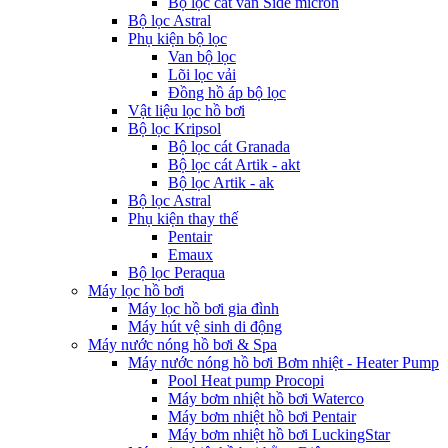
Bộ lọc cát van Side micron
Bộ lọc Astral
Phụ kiện bộ lọc
Van bộ lọc
Lõi lọc vải
Đồng hồ áp bộ lọc
Vật liệu lọc hồ bơi
Bộ lọc Kripsol
Bộ lọc cát Granada
Bộ lọc cát Artik - akt
Bộ lọc Artik - ak
Bộ lọc Astral
Phụ kiện thay thế
Pentair
Emaux
Bộ lọc Peraqua
Máy lọc hồ bơi
Máy lọc hồ bơi gia đình
Máy hút vệ sinh di động
Máy nước nóng hồ bơi & Spa
Máy nước nóng hồ bơi Bơm nhiệt - Heater Pump
Pool Heat pump Procopi
Máy bơm nhiệt hồ bơi Waterco
Máy bơm nhiệt hồ bơi Pentair
Máy bơm nhiệt hồ bơi LuckingStar