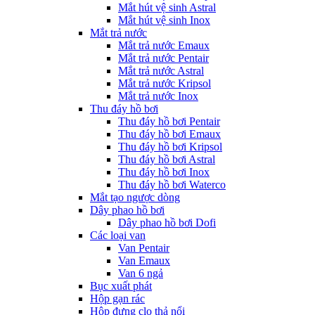
Mắt hút vệ sinh Astral
Mắt hút vệ sinh Inox
Mắt trả nước
Mắt trả nước Emaux
Mắt trả nước Pentair
Mắt trả nước Astral
Mắt trả nước Kripsol
Mắt trả nước Inox
Thu đáy hồ bơi
Thu đáy hồ bơi Pentair
Thu đáy hồ bơi Emaux
Thu đáy hồ bơi Kripsol
Thu đáy hồ bơi Astral
Thu đáy hồ bơi Inox
Thu đáy hồ bơi Waterco
Mắt tạo ngược dòng
Dây phao hồ bơi
Dây phao hồ bơi Dofi
Các loại van
Van Pentair
Van Emaux
Van 6 ngả
Bục xuất phát
Hộp gạn rác
Hộp đựng clo thả nổi