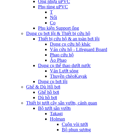
Ống nhựa uPVC
Phụ tùng uPVC
T
Nối
Co
Phụ kiện Support ống
Dụng cụ bơi lội & Thiết bị cứu hộ
Thiết bị cứu hộ & an toàn bơi lội
Dụng cụ cứu hộ khác
Ván cứu hộ - Lifeguard Board
Phao cứu hộ
Áo Phao
Dụng cụ thể thao dưới nước
Ván Lướt sóng
Thuyền chèoKayak
Dụng cụ bơi lội
Ghế & Dù Hồ bơi
Ghế hồ bơi
Dù hồ bơi
Thiết bị tưới cây sân vườn, cảnh quan
Bộ tưới sân vườn
Takagi
Holman
Cuộn vòi tưới
Bộ phun sương