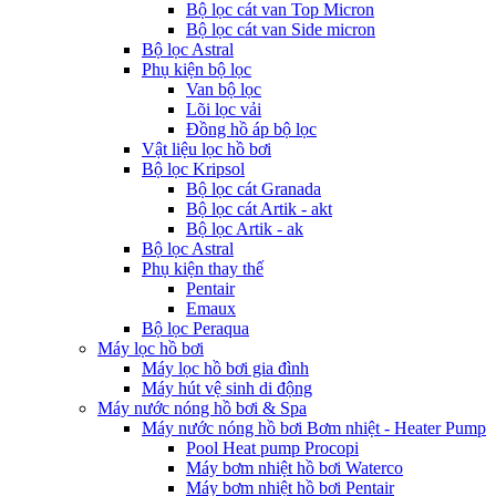
Bộ lọc cát van Top Micron
Bộ lọc cát van Side micron
Bộ lọc Astral
Phụ kiện bộ lọc
Van bộ lọc
Lõi lọc vải
Đồng hồ áp bộ lọc
Vật liệu lọc hồ bơi
Bộ lọc Kripsol
Bộ lọc cát Granada
Bộ lọc cát Artik - akt
Bộ lọc Artik - ak
Bộ lọc Astral
Phụ kiện thay thế
Pentair
Emaux
Bộ lọc Peraqua
Máy lọc hồ bơi
Máy lọc hồ bơi gia đình
Máy hút vệ sinh di động
Máy nước nóng hồ bơi & Spa
Máy nước nóng hồ bơi Bơm nhiệt - Heater Pump
Pool Heat pump Procopi
Máy bơm nhiệt hồ bơi Waterco
Máy bơm nhiệt hồ bơi Pentair