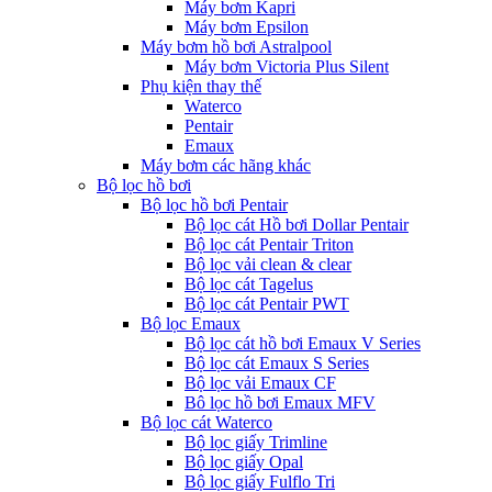
Máy bơm Kapri
Máy bơm Epsilon
Máy bơm hồ bơi Astralpool
Máy bơm Victoria Plus Silent
Phụ kiện thay thế
Waterco
Pentair
Emaux
Máy bơm các hãng khác
Bộ lọc hồ bơi
Bộ lọc hồ bơi Pentair
Bộ lọc cát Hồ bơi Dollar Pentair
Bộ lọc cát Pentair Triton
Bộ lọc vải clean & clear
Bộ lọc cát Tagelus
Bộ lọc cát Pentair PWT
Bộ lọc Emaux
Bộ lọc cát hồ bơi Emaux V Series
Bộ lọc cát Emaux S Series
Bộ lọc vải Emaux CF
Bô lọc hồ bơi Emaux MFV
Bộ lọc cát Waterco
Bộ lọc giấy Trimline
Bộ lọc giấy Opal
Bộ lọc giấy Fulflo Tri