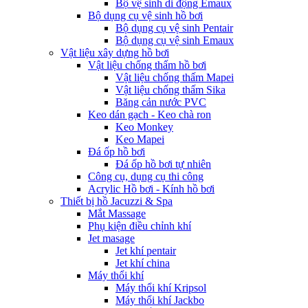
Bộ vệ sinh di động Emaux
Bộ dụng cụ vệ sinh hồ bơi
Bộ dụng cụ vệ sinh Pentair
Bộ dụng cụ vệ sinh Emaux
Vật liệu xây dựng hồ bơi
Vật liệu chống thấm hồ bơi
Vật liệu chống thấm Mapei
Vật liệu chống thấm Sika
Băng cản nước PVC
Keo dán gạch - Keo chà ron
Keo Monkey
Keo Mapei
Đá ốp hồ bơi
Đá ốp hồ bơi tự nhiên
Công cụ, dụng cụ thi công
Acrylic Hồ bơi - Kính hồ bơi
Thiết bị hồ Jacuzzi & Spa
Mắt Massage
Phụ kiện điều chỉnh khí
Jet masage
Jet khí pentair
Jet khí china
Máy thổi khí
Máy thổi khí Kripsol
Máy thổi khí Jackbo