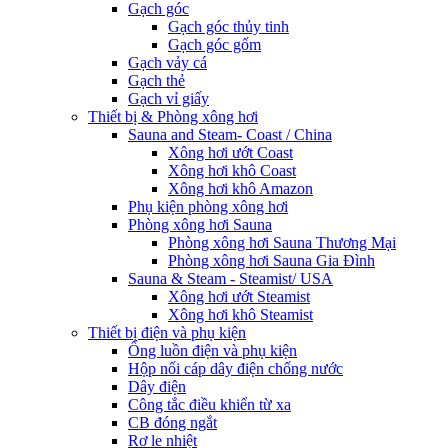
Gạch góc
Gạch góc thủy tinh
Gạch góc gốm
Gạch vảy cá
Gạch thẻ
Gạch vỉ giấy
Thiết bị & Phòng xông hơi
Sauna and Steam- Coast / China
Xông hơi ướt Coast
Xông hơi khô Coast
Xông hơi khô Amazon
Phụ kiện phòng xông hơi
Phòng xông hơi Sauna
Phòng xông hơi Sauna Thương Mại
Phòng xông hơi Sauna Gia Đình
Sauna & Steam - Steamist/ USA
Xông hơi ướt Steamist
Xông hơi khô Steamist
Thiết bị điện và phụ kiện
Ống luồn điện và phụ kiện
Hộp nối cáp dây điện chống nước
Dây điện
Công tắc điều khiển từ xa
CB đóng ngắt
Rơ le nhiệt