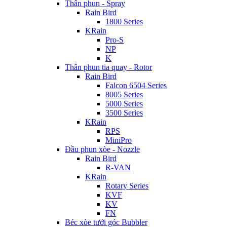
Thân phun - Spray
Rain Bird
1800 Series
KRain
Pro-S
NP
K
Thân phun tia quay - Rotor
Rain Bird
Falcon 6504 Series
8005 Series
5000 Series
3500 Series
KRain
RPS
MiniPro
Đầu phun xòe - Nozzle
Rain Bird
R-VAN
KRain
Rotary Series
KVF
KV
FN
Béc xòe tưới góc Bubbler