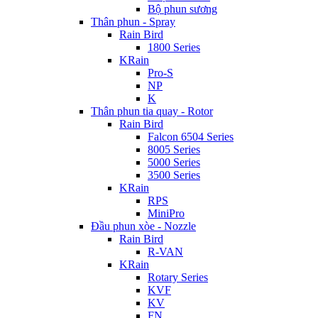
Bộ phun sương
Thân phun - Spray
Rain Bird
1800 Series
KRain
Pro-S
NP
K
Thân phun tia quay - Rotor
Rain Bird
Falcon 6504 Series
8005 Series
5000 Series
3500 Series
KRain
RPS
MiniPro
Đầu phun xòe - Nozzle
Rain Bird
R-VAN
KRain
Rotary Series
KVF
KV
FN