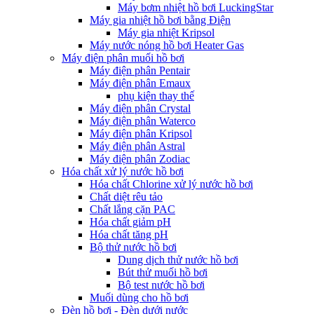
Máy bơm nhiệt hồ bơi LuckingStar
Máy gia nhiệt hồ bơi bằng Điện
Máy gia nhiệt Kripsol
Máy nước nóng hồ bơi Heater Gas
Máy điện phân muối hồ bơi
Máy điện phân Pentair
Máy điện phân Emaux
phụ kiện thay thế
Máy điện phân Crystal
Máy điện phân Waterco
Máy điện phân Kripsol
Máy điện phân Astral
Máy điện phân Zodiac
Hóa chất xử lý nước hồ bơi
Hóa chất Chlorine xử lý nước hồ bơi
Chất diệt rêu tảo
Chất lắng cặn PAC
Hóa chất giảm pH
Hóa chất tăng pH
Bộ thử nước hồ bơi
Dung dịch thử nước hồ bơi
Bút thử muối hồ bơi
Bộ test nước hồ bơi
Muối dùng cho hồ bơi
Đèn hồ bơi - Đèn dưới nước