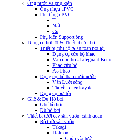
Ống nước và phụ kiện
Ống nhựa uPVC
Phụ tùng uPVC
T
Nối
Co
Phụ kiện Support ống
Dụng cụ bơi lội & Thiết bị cứu hộ
Thiết bị cứu hộ & an toàn bơi lội
Dụng cụ cứu hộ khác
Ván cứu hộ - Lifeguard Board
Phao cứu hộ
Áo Phao
Dụng cụ thể thao dưới nước
Ván Lướt sóng
Thuyền chèoKayak
Dụng cụ bơi lội
Ghế & Dù Hồ bơi
Ghế hồ bơi
Dù hồ bơi
Thiết bị tưới cây sân vườn, cảnh quan
Bộ tưới sân vườn
Takagi
Holman
Cuộn vòi tưới