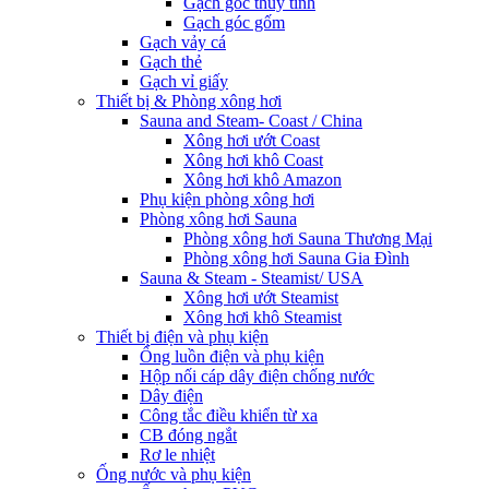
Gạch góc thủy tinh
Gạch góc gốm
Gạch vảy cá
Gạch thẻ
Gạch vỉ giấy
Thiết bị & Phòng xông hơi
Sauna and Steam- Coast / China
Xông hơi ướt Coast
Xông hơi khô Coast
Xông hơi khô Amazon
Phụ kiện phòng xông hơi
Phòng xông hơi Sauna
Phòng xông hơi Sauna Thương Mại
Phòng xông hơi Sauna Gia Đình
Sauna & Steam - Steamist/ USA
Xông hơi ướt Steamist
Xông hơi khô Steamist
Thiết bị điện và phụ kiện
Ống luồn điện và phụ kiện
Hộp nối cáp dây điện chống nước
Dây điện
Công tắc điều khiển từ xa
CB đóng ngắt
Rơ le nhiệt
Ống nước và phụ kiện