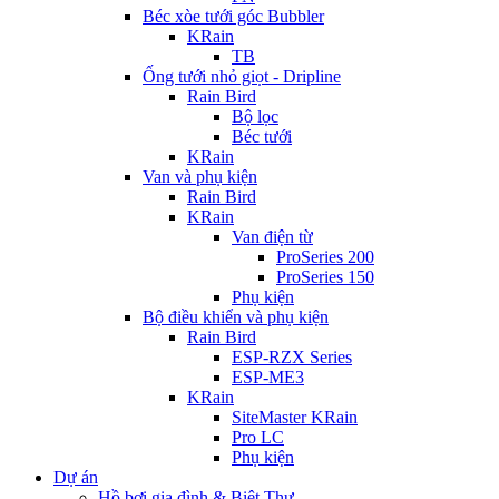
Béc xòe tưới góc Bubbler
KRain
TB
Ống tưới nhỏ giọt - Dripline
Rain Bird
Bộ lọc
Béc tưới
KRain
Van và phụ kiện
Rain Bird
KRain
Van điện từ
ProSeries 200
ProSeries 150
Phụ kiện
Bộ điều khiển và phụ kiện
Rain Bird
ESP-RZX Series
ESP-ME3
KRain
SiteMaster KRain
Pro LC
Phụ kiện
Dự án
Hồ bơi gia đình & Biệt Thự