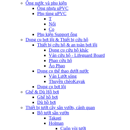
Ống nước và phụ kiện
Ống nhựa uPVC
Phụ tùng uPVC
T
Nối
Co
Phụ kiện Support ống
Dụng cụ bơi lội & Thiết bị cứu hộ
Thiết bị cứu hộ & an toàn bơi lội
Dụng cụ cứu hộ khác
Ván cứu hộ - Lifeguard Board
Phao cứu hộ
Áo Phao
Dụng cụ thể thao dưới nước
Ván Lướt sóng
Thuyền chèoKayak
Dụng cụ bơi lội
Ghế & Dù Hồ bơi
Ghế hồ bơi
Dù hồ bơi
Thiết bị tưới cây sân vườn, cảnh quan
Bộ tưới sân vườn
Takagi
Holman
Cuộn vòi tưới