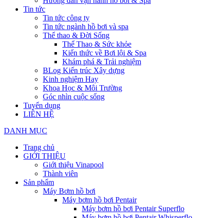
Hướng dẫn vận hành hồ bơi & Spa
Tin tức
Tin tức công ty
Tin tức ngành hồ bơi và spa
Thể thao & Đời Sống
Thể Thao & Sức khỏe
Kiến thức về Bơi lội & Spa
Khám phá & Trải nghiệm
BLog Kiến trúc Xây dựng
Kinh nghiệm Hay
Khoa Học & Môi Trường
Góc nhìn cuộc sống
Tuyển dụng
LIÊN HỆ
DANH MỤC
Trang chủ
GIỚI THIỆU
Giới thiệu Vinapool
Thành viên
Sản phẩm
Máy Bơm hồ bơi
Máy bơm hồ bơi Pentair
Máy bơm hồ bơi Pentair Superflo
Máy bơm hồ bơi Pentair Whisperflo