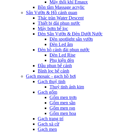
Máy thổi khí Emaux
Bồn tắm Massage acrylic
Sân Vườn & Hồ cảnh quan
Thác tràn Water Descent
Thiết bị đài phun nước
Máy bơm bể lọc
Đèn Sân Vườn & Đèn Dưới Nước
Đèn spotlight sân vườn
Đèn Led âm
Đèn hồ cảnh đài phun nước
Đèn Led Rise
Phụ kiện đèn
Đầu phun bể cảnh
Bình lọc bể cảnh
Gạch mosaic - gạch hồ bơi
Gạch thuỷ tinh
Thuỷ tinh ánh kim
Gạch gốm
Gốm men trơn
Gốm men sần
Gốm men rạn
Gốm men hoa
Gạch trang trí
Gạch xà cừ
Gạch men