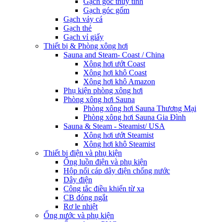
Gạch góc thủy tinh
Gạch góc gốm
Gạch vảy cá
Gạch thẻ
Gạch vỉ giấy
Thiết bị & Phòng xông hơi
Sauna and Steam- Coast / China
Xông hơi ướt Coast
Xông hơi khô Coast
Xông hơi khô Amazon
Phụ kiện phòng xông hơi
Phòng xông hơi Sauna
Phòng xông hơi Sauna Thương Mại
Phòng xông hơi Sauna Gia Đình
Sauna & Steam - Steamist/ USA
Xông hơi ướt Steamist
Xông hơi khô Steamist
Thiết bị điện và phụ kiện
Ống luồn điện và phụ kiện
Hộp nối cáp dây điện chống nước
Dây điện
Công tắc điều khiển từ xa
CB đóng ngắt
Rơ le nhiệt
Ống nước và phụ kiện