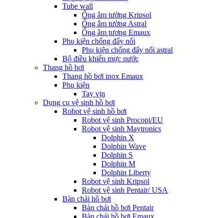
Tube wall
Ống âm tường Kripsol
Ống âm tường Astral
Ống âm tương Emaux
Phụ kiện chống đẩy nổi
Phụ kiện chống đẩy nổi astral
Bộ điều khiển mực nước
Thang hồ bơi
Thang hồ bơi inox Emaux
Phụ kiện
Tay vịn
Dụng cụ vệ sinh hồ bơi
Robot vệ sinh hồ bơi
Robot vệ sinh Procopi/EU
Robot vệ sinh Maytronics
Dolphin X
Dolphin Wave
Dolphin S
Dolphin M
Dolphin Liberty
Robot vệ sinh Kripsol
Robot vệ sinh Pentair/ USA
Bàn chải hồ bơi
Bàn chải hồ bơi Pentair
Bàn chải hồ bơi Emaux