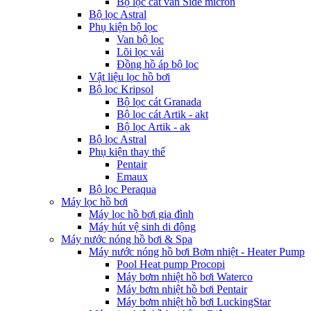
Bộ lọc cát van Side micron
Bộ lọc Astral
Phụ kiện bộ lọc
Van bộ lọc
Lõi lọc vải
Đồng hồ áp bộ lọc
Vật liệu lọc hồ bơi
Bộ lọc Kripsol
Bộ lọc cát Granada
Bộ lọc cát Artik - akt
Bộ lọc Artik - ak
Bộ lọc Astral
Phụ kiện thay thế
Pentair
Emaux
Bộ lọc Peraqua
Máy lọc hồ bơi
Máy lọc hồ bơi gia đình
Máy hút vệ sinh di động
Máy nước nóng hồ bơi & Spa
Máy nước nóng hồ bơi Bơm nhiệt - Heater Pump
Pool Heat pump Procopi
Máy bơm nhiệt hồ bơi Waterco
Máy bơm nhiệt hồ bơi Pentair
Máy bơm nhiệt hồ bơi LuckingStar