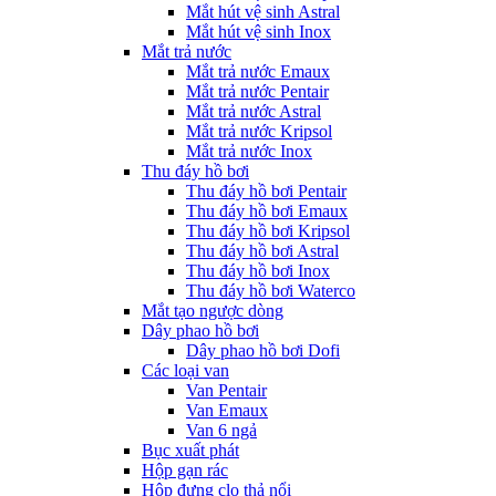
Mắt hút vệ sinh Astral
Mắt hút vệ sinh Inox
Mắt trả nước
Mắt trả nước Emaux
Mắt trả nước Pentair
Mắt trả nước Astral
Mắt trả nước Kripsol
Mắt trả nước Inox
Thu đáy hồ bơi
Thu đáy hồ bơi Pentair
Thu đáy hồ bơi Emaux
Thu đáy hồ bơi Kripsol
Thu đáy hồ bơi Astral
Thu đáy hồ bơi Inox
Thu đáy hồ bơi Waterco
Mắt tạo ngược dòng
Dây phao hồ bơi
Dây phao hồ bơi Dofi
Các loại van
Van Pentair
Van Emaux
Van 6 ngả
Bục xuất phát
Hộp gạn rác
Hộp đựng clo thả nổi