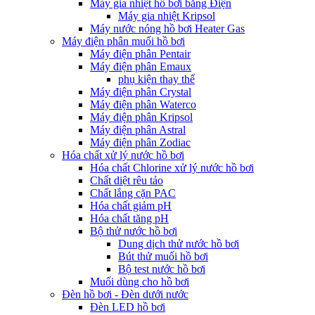
Máy gia nhiệt hồ bơi bằng Điện
Máy gia nhiệt Kripsol
Máy nước nóng hồ bơi Heater Gas
Máy điện phân muối hồ bơi
Máy điện phân Pentair
Máy điện phân Emaux
phụ kiện thay thế
Máy điện phân Crystal
Máy điện phân Waterco
Máy điện phân Kripsol
Máy điện phân Astral
Máy điện phân Zodiac
Hóa chất xử lý nước hồ bơi
Hóa chất Chlorine xử lý nước hồ bơi
Chất diệt rêu tảo
Chất lắng cặn PAC
Hóa chất giảm pH
Hóa chất tăng pH
Bộ thử nước hồ bơi
Dung dịch thử nước hồ bơi
Bút thử muối hồ bơi
Bộ test nước hồ bơi
Muối dùng cho hồ bơi
Đèn hồ bơi - Đèn dưới nước
Đèn LED hồ bơi