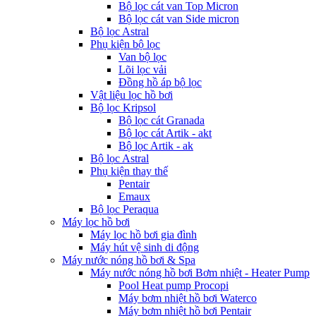
Bộ lọc cát van Top Micron
Bộ lọc cát van Side micron
Bộ lọc Astral
Phụ kiện bộ lọc
Van bộ lọc
Lõi lọc vải
Đồng hồ áp bộ lọc
Vật liệu lọc hồ bơi
Bộ lọc Kripsol
Bộ lọc cát Granada
Bộ lọc cát Artik - akt
Bộ lọc Artik - ak
Bộ lọc Astral
Phụ kiện thay thế
Pentair
Emaux
Bộ lọc Peraqua
Máy lọc hồ bơi
Máy lọc hồ bơi gia đình
Máy hút vệ sinh di động
Máy nước nóng hồ bơi & Spa
Máy nước nóng hồ bơi Bơm nhiệt - Heater Pump
Pool Heat pump Procopi
Máy bơm nhiệt hồ bơi Waterco
Máy bơm nhiệt hồ bơi Pentair