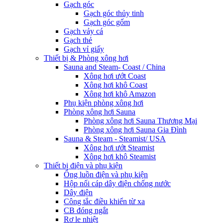
Gạch góc
Gạch góc thủy tinh
Gạch góc gốm
Gạch vảy cá
Gạch thẻ
Gạch vỉ giấy
Thiết bị & Phòng xông hơi
Sauna and Steam- Coast / China
Xông hơi ướt Coast
Xông hơi khô Coast
Xông hơi khô Amazon
Phụ kiện phòng xông hơi
Phòng xông hơi Sauna
Phòng xông hơi Sauna Thương Mại
Phòng xông hơi Sauna Gia Đình
Sauna & Steam - Steamist/ USA
Xông hơi ướt Steamist
Xông hơi khô Steamist
Thiết bị điện và phụ kiện
Ống luồn điện và phụ kiện
Hộp nối cáp dây điện chống nước
Dây điện
Công tắc điều khiển từ xa
CB đóng ngắt
Rơ le nhiệt