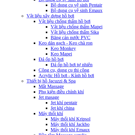
Bộ dụng cụ vệ sinh Pentair
Bộ dụng cụ vệ sinh Emaux
Vật liệu xây dựng hồ bơi
Vật liệu chống thấm hồ bơi
Vật liệu chống thấm Mapei
Vật liệu chống thấm Sika
Băng cản nước PVC
Keo dán gạch - Keo chà ron
Keo Monkey
Keo Mapei
Đá ốp hồ bơi
Đá ốp hồ bơi tự nhiên
Công cụ, dụng cụ thi công
Acrylic Hồ bơi - Kính hồ bơi
Thiết bị hồ Jacuzzi & Spa
Mắt Massage
Phụ kiện điều chỉnh khí
Jet masage
Jet khí pentair
Jet khí china
Máy thổi khí
Máy thổi khí Kripsol
Máy thổi khí Jackbo
Máy thổi khí Emaux