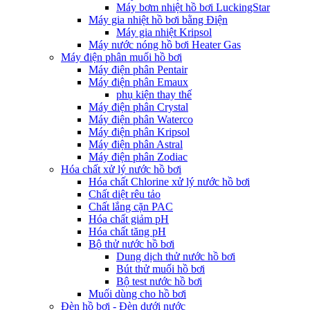
Máy bơm nhiệt hồ bơi LuckingStar
Máy gia nhiệt hồ bơi bằng Điện
Máy gia nhiệt Kripsol
Máy nước nóng hồ bơi Heater Gas
Máy điện phân muối hồ bơi
Máy điện phân Pentair
Máy điện phân Emaux
phụ kiện thay thế
Máy điện phân Crystal
Máy điện phân Waterco
Máy điện phân Kripsol
Máy điện phân Astral
Máy điện phân Zodiac
Hóa chất xử lý nước hồ bơi
Hóa chất Chlorine xử lý nước hồ bơi
Chất diệt rêu tảo
Chất lắng cặn PAC
Hóa chất giảm pH
Hóa chất tăng pH
Bộ thử nước hồ bơi
Dung dịch thử nước hồ bơi
Bút thử muối hồ bơi
Bộ test nước hồ bơi
Muối dùng cho hồ bơi
Đèn hồ bơi - Đèn dưới nước