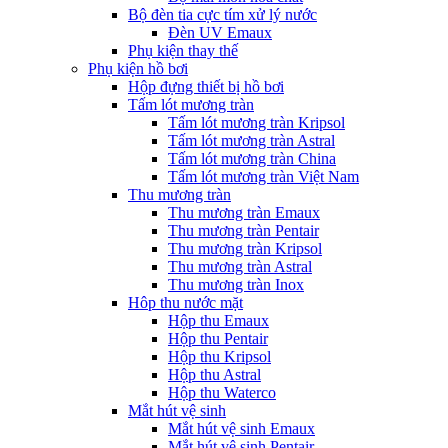
Bộ đèn tia cực tím xử lý nước
Đèn UV Emaux
Phụ kiện thay thế
Phụ kiện hồ bơi
Hộp đựng thiết bị hồ bơi
Tấm lót mương tràn
Tấm lót mương tràn Kripsol
Tấm lót mương tràn Astral
Tấm lót mương tràn China
Tấm lót mương tràn Việt Nam
Thu mương tràn
Thu mương tràn Emaux
Thu mương tràn Pentair
Thu mương tràn Kripsol
Thu mương tràn Astral
Thu mương tràn Inox
Hôp thu nước mặt
Hộp thu Emaux
Hộp thu Pentair
Hộp thu Kripsol
Hộp thu Astral
Hộp thu Waterco
Mắt hút vệ sinh
Mắt hút vệ sinh Emaux
Mắt hút vệ sinh Pentair