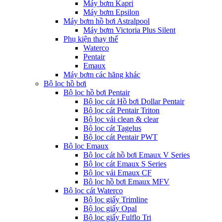
Máy bơm Kapri
Máy bơm Epsilon
Máy bơm hồ bơi Astralpool
Máy bơm Victoria Plus Silent
Phụ kiện thay thế
Waterco
Pentair
Emaux
Máy bơm các hãng khác
Bộ lọc hồ bơi
Bộ lọc hồ bơi Pentair
Bộ lọc cát Hồ bơi Dollar Pentair
Bộ lọc cát Pentair Triton
Bộ lọc vải clean & clear
Bộ lọc cát Tagelus
Bộ lọc cát Pentair PWT
Bộ lọc Emaux
Bộ lọc cát hồ bơi Emaux V Series
Bộ lọc cát Emaux S Series
Bộ lọc vải Emaux CF
Bô lọc hồ bơi Emaux MFV
Bộ lọc cát Waterco
Bộ lọc giấy Trimline
Bộ lọc giấy Opal
Bộ lọc giấy Fulflo Tri