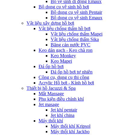
Bộ vệ sinh di động Emaux
Bộ dụng cụ vệ sinh hồ bơi
Bộ dụng cụ vệ sinh Pentair
Bộ dụng cụ vệ sinh Emaux
Vật liệu xây dựng hồ bơi
Vật liệu chống thấm hồ bơi
Vật liệu chống thấm Mapei
Vật liệu chống thấm Sika
Băng cản nước PVC
Keo dán gạch - Keo chà ron
Keo Monkey
Keo Mapei
Đá ốp hồ bơi
Đá ốp hồ bơi tự nhiên
Công cụ, dụng cụ thi công
Acrylic Hồ bơi - Kính hồ bơi
Thiết bị hồ Jacuzzi & Spa
Mắt Massage
Phụ kiện điều chỉnh khí
Jet masage
Jet khí pentair
Jet khí china
Máy thổi khí
Máy thổi khí Kripsol
Máy thổi khí Jackbo