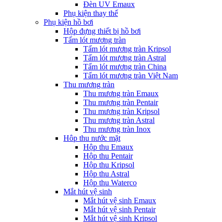
Đèn UV Emaux
Phụ kiện thay thế
Phụ kiện hồ bơi
Hộp đựng thiết bị hồ bơi
Tấm lót mương tràn
Tấm lót mương tràn Kripsol
Tấm lót mương tràn Astral
Tấm lót mương tràn China
Tấm lót mương tràn Việt Nam
Thu mương tràn
Thu mương tràn Emaux
Thu mương tràn Pentair
Thu mương tràn Kripsol
Thu mương tràn Astral
Thu mương tràn Inox
Hôp thu nước mặt
Hộp thu Emaux
Hộp thu Pentair
Hộp thu Kripsol
Hộp thu Astral
Hộp thu Waterco
Mắt hút vệ sinh
Mắt hút vệ sinh Emaux
Mắt hút vệ sinh Pentair
Mắt hút vệ sinh Kripsol