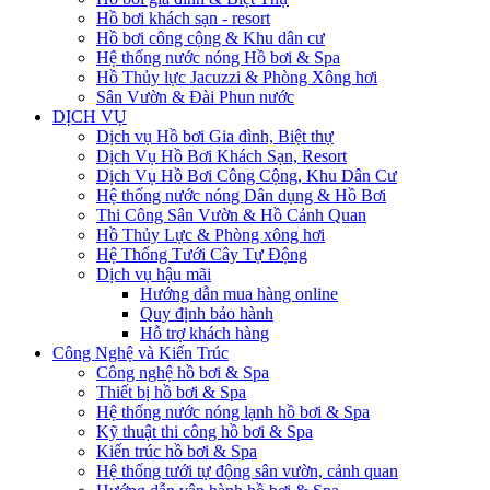
Hồ bơi khách sạn - resort
Hồ bơi công cộng & Khu dân cư
Hệ thống nước nóng Hồ bơi & Spa
Hồ Thủy lực Jacuzzi & Phòng Xông hơi
Sân Vườn & Đài Phun nước
DỊCH VỤ
Dịch vụ Hồ bơi Gia đình, Biệt thự
Dịch Vụ Hồ Bơi Khách Sạn, Resort
Dịch Vụ Hồ Bơi Công Cộng, Khu Dân Cư
Hệ thống nước nóng Dân dụng & Hồ Bơi
Thi Công Sân Vườn & Hồ Cảnh Quan
Hồ Thủy Lực & Phòng xông hơi
Hệ Thống Tưới Cây Tự Động
Dịch vụ hậu mãi
Hướng dẫn mua hàng online
Quy định bảo hành
Hỗ trợ khách hàng
Công Nghệ và Kiến Trúc
Công nghệ hồ bơi & Spa
Thiết bị hồ bơi & Spa
Hệ thống nước nóng lạnh hồ bơi & Spa
Kỹ thuật thi công hồ bơi & Spa
Kiến trúc hồ bơi & Spa
Hệ thống tưới tự động sân vườn, cảnh quan