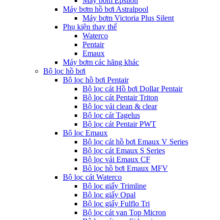
Máy bơm Epsilon
Máy bơm hồ bơi Astralpool
Máy bơm Victoria Plus Silent
Phụ kiện thay thế
Waterco
Pentair
Emaux
Máy bơm các hãng khác
Bộ lọc hồ bơi
Bộ lọc hồ bơi Pentair
Bộ lọc cát Hồ bơi Dollar Pentair
Bộ lọc cát Pentair Triton
Bộ lọc vải clean & clear
Bộ lọc cát Tagelus
Bộ lọc cát Pentair PWT
Bộ lọc Emaux
Bộ lọc cát hồ bơi Emaux V Series
Bộ lọc cát Emaux S Series
Bộ lọc vải Emaux CF
Bô lọc hồ bơi Emaux MFV
Bộ lọc cát Waterco
Bộ lọc giấy Trimline
Bộ lọc giấy Opal
Bộ lọc giấy Fulflo Tri
Bộ lọc cát van Top Micron