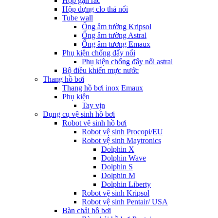
Hộp gạn rác
Hộp đựng clo thả nổi
Tube wall
Ống âm tường Kripsol
Ống âm tường Astral
Ống âm tương Emaux
Phụ kiện chống đẩy nổi
Phụ kiện chống đẩy nổi astral
Bộ điều khiển mực nước
Thang hồ bơi
Thang hồ bơi inox Emaux
Phụ kiện
Tay vịn
Dụng cụ vệ sinh hồ bơi
Robot vệ sinh hồ bơi
Robot vệ sinh Procopi/EU
Robot vệ sinh Maytronics
Dolphin X
Dolphin Wave
Dolphin S
Dolphin M
Dolphin Liberty
Robot vệ sinh Kripsol
Robot vệ sinh Pentair/ USA
Bàn chải hồ bơi