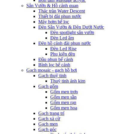
Bồn tắm Massage acrylic
Sân Vườn & Hồ cảnh quan
Thác tràn Water Descent
Thiết bị đài phun nước
Máy bơm bể lọc
Đèn Sân Vườn & Đèn Dưới Nước
Đèn spotlight sân vườn
Đèn Led âm
Đèn hồ cảnh đài phun nước
Đèn Led Rise
Phụ kiện đèn
Đầu phun bể cảnh
Bình lọc bể cảnh
Gạch mosaic - gạch hồ bơi
Gạch thuỷ tinh
Thuỷ tinh ánh kim
Gạch gốm
Gốm men trơn
Gốm men sần
Gốm men rạn
Gốm men hoa
Gạch trang trí
Gạch xà cừ
Gạch men
Gạch góc