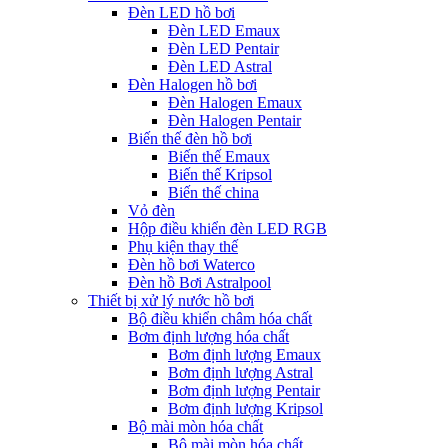
Đèn LED hồ bơi
Đèn LED Emaux
Đèn LED Pentair
Đèn LED Astral
Đèn Halogen hồ bơi
Đèn Halogen Emaux
Đèn Halogen Pentair
Biến thế đèn hồ bơi
Biến thế Emaux
Biến thế Kripsol
Biến thế china
Vỏ đèn
Hộp điều khiển đèn LED RGB
Phụ kiện thay thế
Đèn hồ bơi Waterco
Đèn hồ Bơi Astralpool
Thiết bị xử lý nước hồ bơi
Bộ điều khiển châm hóa chất
Bơm định lượng hóa chất
Bơm định lượng Emaux
Bơm định lượng Astral
Bơm định lượng Pentair
Bơm định lượng Kripsol
Bộ mài mòn hóa chất
Bộ mài mòn hóa chất