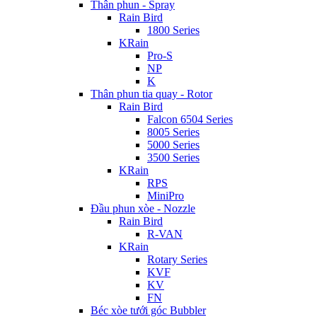
Thân phun - Spray
Rain Bird
1800 Series
KRain
Pro-S
NP
K
Thân phun tia quay - Rotor
Rain Bird
Falcon 6504 Series
8005 Series
5000 Series
3500 Series
KRain
RPS
MiniPro
Đầu phun xòe - Nozzle
Rain Bird
R-VAN
KRain
Rotary Series
KVF
KV
FN
Béc xòe tưới góc Bubbler