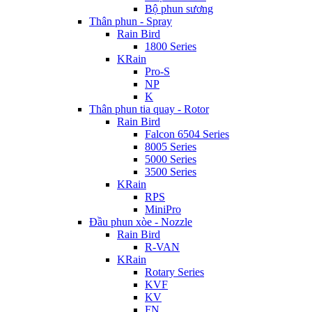
Bộ phun sương
Thân phun - Spray
Rain Bird
1800 Series
KRain
Pro-S
NP
K
Thân phun tia quay - Rotor
Rain Bird
Falcon 6504 Series
8005 Series
5000 Series
3500 Series
KRain
RPS
MiniPro
Đầu phun xòe - Nozzle
Rain Bird
R-VAN
KRain
Rotary Series
KVF
KV
FN