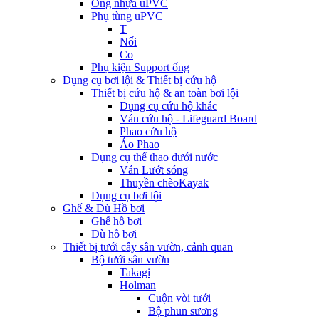
Ống nhựa uPVC
Phụ tùng uPVC
T
Nối
Co
Phụ kiện Support ống
Dụng cụ bơi lội & Thiết bị cứu hộ
Thiết bị cứu hộ & an toàn bơi lội
Dụng cụ cứu hộ khác
Ván cứu hộ - Lifeguard Board
Phao cứu hộ
Áo Phao
Dụng cụ thể thao dưới nước
Ván Lướt sóng
Thuyền chèoKayak
Dụng cụ bơi lội
Ghế & Dù Hồ bơi
Ghế hồ bơi
Dù hồ bơi
Thiết bị tưới cây sân vườn, cảnh quan
Bộ tưới sân vườn
Takagi
Holman
Cuộn vòi tưới
Bộ phun sương