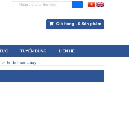
Giỏ hàng :
0
Sản phẩm
 TỨC
TUYỂN DỤNG
LIÊN HỆ
>
ho-boi-seniabay