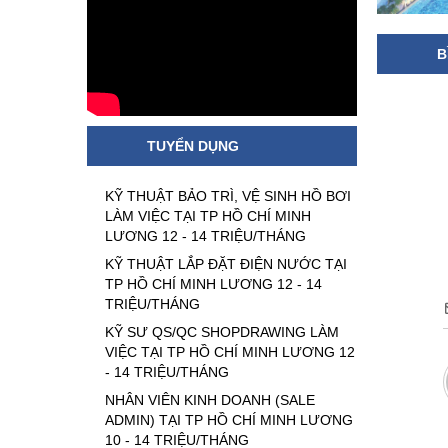
B
TUYỂN DỤNG
KỸ THUẬT BẢO TRÌ, VỆ SINH HỒ BƠI
LÀM VIỆC TẠI TP HỒ CHÍ MINH
LƯƠNG 12 - 14 TRIỆU/THÁNG
KỸ THUẬT LẮP ĐẶT ĐIỆN NƯỚC TẠI
TP HỒ CHÍ MINH LƯƠNG 12 - 14
TRIỆU/THÁNG
KỸ SƯ QS/QC SHOPDRAWING LÀM
VIỆC TẠI TP HỒ CHÍ MINH LƯƠNG 12
- 14 TRIỆU/THÁNG
NHÂN VIÊN KINH DOANH (SALE
ADMIN) TẠI TP HỒ CHÍ MINH LƯƠNG
10 - 14 TRIỆU/THÁNG