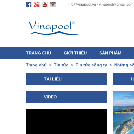
info@vinapool.vn - vinapool@gmail.com
TRANG CHỦ
GIỚI THIỆU
SẢN PHẨM
Trang chủ
>
Tin tức
>
Tin tức công ty
>
Những côn
TÀI LIỆU
H
VIDEO