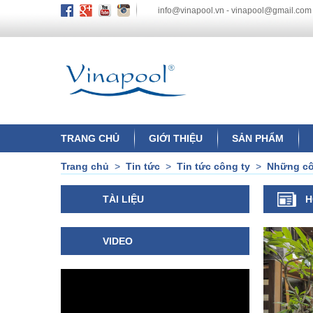
info@vinapool.vn - vinapool@gmail.com
TRANG CHỦ
GIỚI THIỆU
SẢN PHẨM
Trang chủ
>
Tin tức
>
Tin tức công ty
>
Những côn
TÀI LIỆU
H
VIDEO