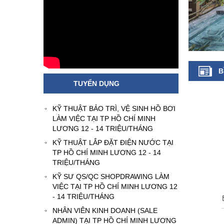
B
TUYỂN DỤNG
KỸ THUẬT BẢO TRÌ, VỆ SINH HỒ BƠI
LÀM VIỆC TẠI TP HỒ CHÍ MINH
LƯƠNG 12 - 14 TRIỆU/THÁNG
KỸ THUẬT LẮP ĐẶT ĐIỆN NƯỚC TẠI
TP HỒ CHÍ MINH LƯƠNG 12 - 14
TRIỆU/THÁNG
KỸ SƯ QS/QC SHOPDRAWING LÀM
VIỆC TẠI TP HỒ CHÍ MINH LƯƠNG 12
- 14 TRIỆU/THÁNG
NHÂN VIÊN KINH DOANH (SALE
ADMIN) TẠI TP HỒ CHÍ MINH LƯƠNG