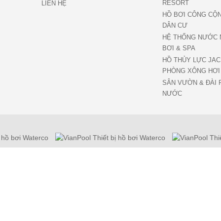
RESORT
LIÊN HỆ
HỒ BƠI CÔNG CỘ
DÂN CƯ
HỆ THỐNG NƯỚC 
BƠI & SPA
HỒ THỦY LỰC JAC
PHÒNG XÔNG HƠI
SÂN VƯỜN & ĐÀI 
NƯỚC