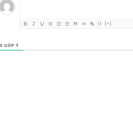
{}
[+]
0
GÓP Ý