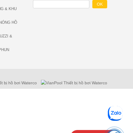
NG & KHU
NÓNG HỒ
UZZI &
PHUN