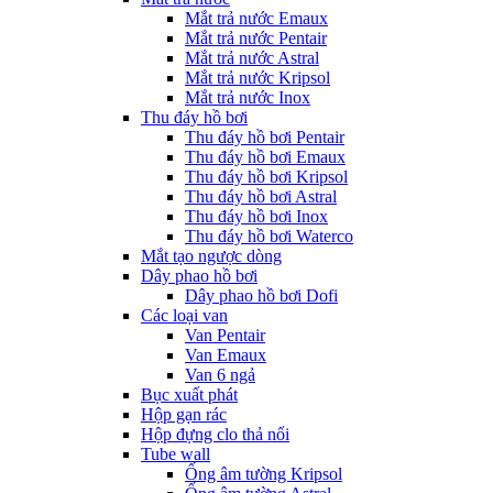
Mắt trả nước Emaux
Mắt trả nước Pentair
Mắt trả nước Astral
Mắt trả nước Kripsol
Mắt trả nước Inox
Thu đáy hồ bơi
Thu đáy hồ bơi Pentair
Thu đáy hồ bơi Emaux
Thu đáy hồ bơi Kripsol
Thu đáy hồ bơi Astral
Thu đáy hồ bơi Inox
Thu đáy hồ bơi Waterco
Mắt tạo ngược dòng
Dây phao hồ bơi
Dây phao hồ bơi Dofi
Các loại van
Van Pentair
Van Emaux
Van 6 ngả
Bục xuất phát
Hộp gạn rác
Hộp đựng clo thả nổi
Tube wall
Ống âm tường Kripsol