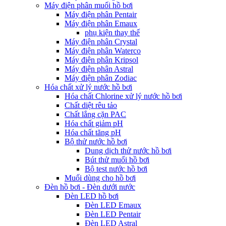
Máy điện phân muối hồ bơi
Máy điện phân Pentair
Máy điện phân Emaux
phụ kiện thay thế
Máy điện phân Crystal
Máy điện phân Waterco
Máy điện phân Kripsol
Máy điện phân Astral
Máy điện phân Zodiac
Hóa chất xử lý nước hồ bơi
Hóa chất Chlorine xử lý nước hồ bơi
Chất diệt rêu tảo
Chất lắng cặn PAC
Hóa chất giảm pH
Hóa chất tăng pH
Bộ thử nước hồ bơi
Dung dịch thử nước hồ bơi
Bút thử muối hồ bơi
Bộ test nước hồ bơi
Muối dùng cho hồ bơi
Đèn hồ bơi - Đèn dưới nước
Đèn LED hồ bơi
Đèn LED Emaux
Đèn LED Pentair
Đèn LED Astral