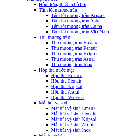
Hộp đựng thiết bị hồ bơi
Tấm lót mương tràn
Tấm lót mương tràn Kripsol
Tấm lót mương tràn Astral
Tấm lót mương tràn China
Tấm lót mương tràn Việt Nam
Thu mương tràn
Thu mương tràn Emaux
Thu mương tràn Pentair
Thu mương tràn Kripsol
Thu mương tràn Astral
Thu mương tràn Inox
Hôp thu nước mặt
Hộp thu Emaux
Hộp thu Pentair
Hộp thu Kripsol
Hộp thu Astral
Hộp thu Waterco
Mắt hút vệ sinh
Mắt hút vệ sinh Emaux
Mắt hút vệ sinh Pentair
Mắt hút vệ sinh Kripsol
Mắt hút vệ sinh Astral
Mắt hút vệ sinh Inox
Mắt trả nước