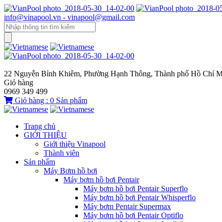
info@vinapool.vn - vinapool@gmail.com
22 Nguyễn Bỉnh Khiêm, Phường Hạnh Thông, Thành phố Hồ Chí M
Giỏ hàng
0969 349 499
Giỏ hàng :
0
Sản phẩm
Trang chủ
GIỚI THIỆU
Giới thiệu Vinapool
Thành viên
Sản phẩm
Máy Bơm hồ bơi
Máy bơm hồ bơi Pentair
Máy bơm hồ bơi Pentair Superflo
Máy bơm hồ bơi Pentair Whisperflo
Máy bơm Pentair Supermax
Máy bơm hồ bơi Pentair Optiflo