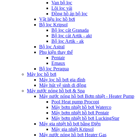
Van bộ lọc
Lõi lọc vải
Đồng hồ áp bộ lọc
Vật liệu lọc hồ bơi
Bộ lọc Kripsol
Bộ lọc cát Granada
Bộ lọc cát Artik - akt
Bộ lọc Artik - ak
Bộ lọc Astral
Phụ kiện thay thế
Pentair
Emaux
Bộ lọc Peraqua
Máy lọc hồ bơi
Máy lọc hồ bơi gia đình
Máy hút vệ sinh di động
Máy nước nóng hồ bơi & Spa
Máy nước nóng hồ bơi Bơm nhiệt - Heater Pump
Pool Heat pump Procopi
Máy bơm nhiệt hồ bơi Waterco
Máy bơm nhiệt hồ bơi Pentair
Máy bơm nhiệt hồ bơi LuckingStar
Máy gia nhiệt hồ bơi bằng Điện
Máy gia nhiệt Kripsol
Máy nước nóng hồ bơi Heater Gas