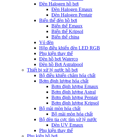
Đèn Halogen hồ bơi
Đèn Halogen Emaux
Đèn Halogen Pentair
Biến thế đèn hồ bơi
Biến thế Emaux
Biến thế Kripsol
Biến thế china
Vỏ đèn
Hộp điều khiển đèn LED RGB
Phụ kiện thay thế
Đèn hồ bơi Waterco
Đèn hồ Bơi Astralpool
Thiết bị xử lý nước hồ bơi
Bộ điều khiển châm hóa chất
Bơm định lượng hóa chất
Bơm định lượng Emaux
Bơm định lượng Astral
Bơm định lượng Pentair
Bơm định lượng Kripsol
Bộ mài mòn hóa chất
Bộ mài mòn hóa chất
Bộ đèn tia cực tím xử lý nước
Đèn UV Emaux
Phụ kiện thay thế
Phụ kiện hồ bơi