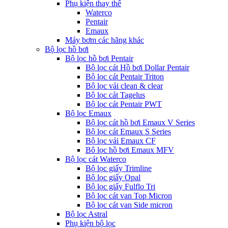
Phụ kiện thay thế
Waterco
Pentair
Emaux
Máy bơm các hãng khác
Bộ lọc hồ bơi
Bộ lọc hồ bơi Pentair
Bộ lọc cát Hồ bơi Dollar Pentair
Bộ lọc cát Pentair Triton
Bộ lọc vải clean & clear
Bộ lọc cát Tagelus
Bộ lọc cát Pentair PWT
Bộ lọc Emaux
Bộ lọc cát hồ bơi Emaux V Series
Bộ lọc cát Emaux S Series
Bộ lọc vải Emaux CF
Bô lọc hồ bơi Emaux MFV
Bộ lọc cát Waterco
Bộ lọc giấy Trimline
Bộ lọc giấy Opal
Bộ lọc giấy Fulflo Tri
Bộ lọc cát van Top Micron
Bộ lọc cát van Side micron
Bộ lọc Astral
Phụ kiện bộ lọc