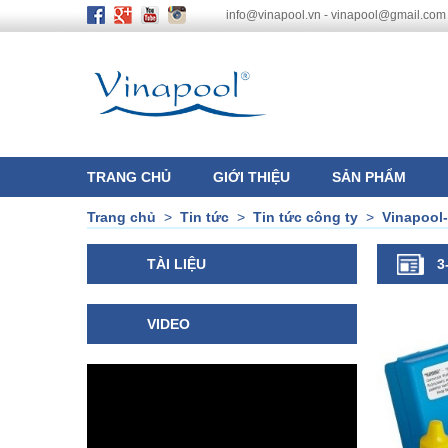
info@vinapool.vn - vinapool@gmail.com
TRANG CHỦ
GIỚI THIỆU
SẢN PHẨM
Trang chủ
>
Tin tức
>
Tin tức công ty
>
Vinapool-
TÀI LIỆU
3
VIDEO