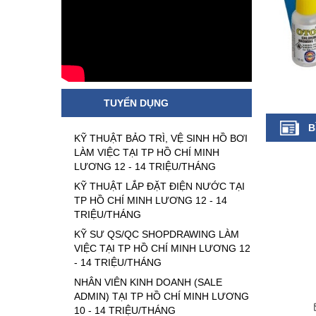
TUYỂN DỤNG
B
KỸ THUẬT BẢO TRÌ, VỆ SINH HỒ BƠI
LÀM VIỆC TẠI TP HỒ CHÍ MINH
LƯƠNG 12 - 14 TRIỆU/THÁNG
KỸ THUẬT LẮP ĐẶT ĐIỆN NƯỚC TẠI
TP HỒ CHÍ MINH LƯƠNG 12 - 14
TRIỆU/THÁNG
KỸ SƯ QS/QC SHOPDRAWING LÀM
VIỆC TẠI TP HỒ CHÍ MINH LƯƠNG 12
- 14 TRIỆU/THÁNG
NHÂN VIÊN KINH DOANH (SALE
ADMIN) TẠI TP HỒ CHÍ MINH LƯƠNG
10 - 14 TRIỆU/THÁNG