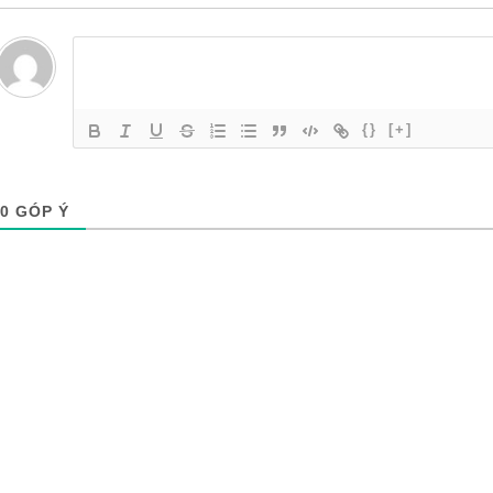
{}
[+]
0
GÓP Ý