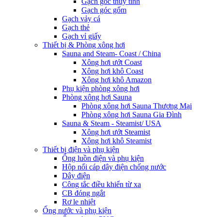
Gạch góc thủy tinh
Gạch góc gốm
Gạch vảy cá
Gạch thẻ
Gạch vỉ giấy
Thiết bị & Phòng xông hơi
Sauna and Steam- Coast / China
Xông hơi ướt Coast
Xông hơi khô Coast
Xông hơi khô Amazon
Phụ kiện phòng xông hơi
Phòng xông hơi Sauna
Phòng xông hơi Sauna Thương Mại
Phòng xông hơi Sauna Gia Đình
Sauna & Steam - Steamist/ USA
Xông hơi ướt Steamist
Xông hơi khô Steamist
Thiết bị điện và phụ kiện
Ống luồn điện và phụ kiện
Hộp nối cáp dây điện chống nước
Dây điện
Công tắc điều khiển từ xa
CB đóng ngắt
Rơ le nhiệt
Ống nước và phụ kiện