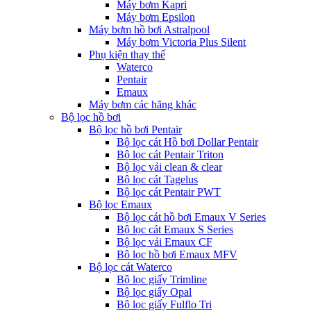
Máy bơm Kapri
Máy bơm Epsilon
Máy bơm hồ bơi Astralpool
Máy bơm Victoria Plus Silent
Phụ kiện thay thế
Waterco
Pentair
Emaux
Máy bơm các hãng khác
Bộ lọc hồ bơi
Bộ lọc hồ bơi Pentair
Bộ lọc cát Hồ bơi Dollar Pentair
Bộ lọc cát Pentair Triton
Bộ lọc vải clean & clear
Bộ lọc cát Tagelus
Bộ lọc cát Pentair PWT
Bộ lọc Emaux
Bộ lọc cát hồ bơi Emaux V Series
Bộ lọc cát Emaux S Series
Bộ lọc vải Emaux CF
Bô lọc hồ bơi Emaux MFV
Bộ lọc cát Waterco
Bộ lọc giấy Trimline
Bộ lọc giấy Opal
Bộ lọc giấy Fulflo Tri