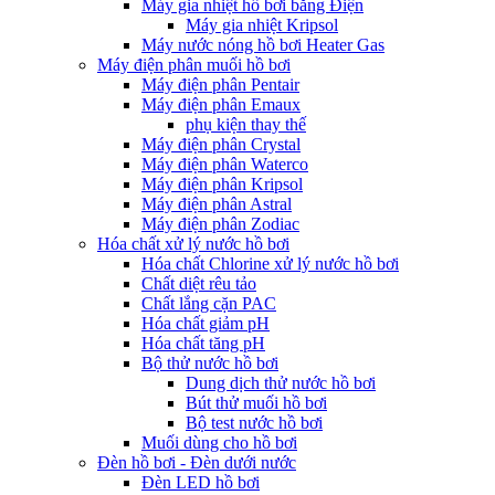
Máy gia nhiệt hồ bơi bằng Điện
Máy gia nhiệt Kripsol
Máy nước nóng hồ bơi Heater Gas
Máy điện phân muối hồ bơi
Máy điện phân Pentair
Máy điện phân Emaux
phụ kiện thay thế
Máy điện phân Crystal
Máy điện phân Waterco
Máy điện phân Kripsol
Máy điện phân Astral
Máy điện phân Zodiac
Hóa chất xử lý nước hồ bơi
Hóa chất Chlorine xử lý nước hồ bơi
Chất diệt rêu tảo
Chất lắng cặn PAC
Hóa chất giảm pH
Hóa chất tăng pH
Bộ thử nước hồ bơi
Dung dịch thử nước hồ bơi
Bút thử muối hồ bơi
Bộ test nước hồ bơi
Muối dùng cho hồ bơi
Đèn hồ bơi - Đèn dưới nước
Đèn LED hồ bơi