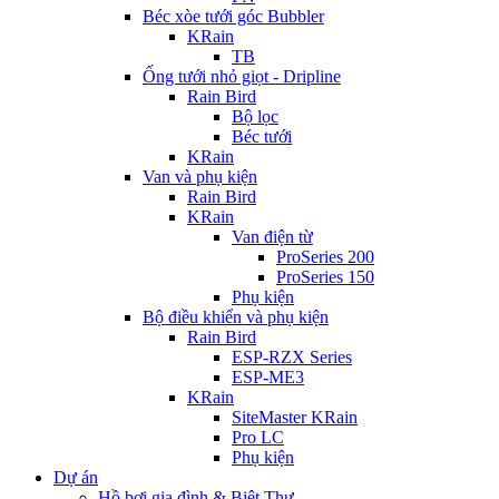
Béc xòe tưới góc Bubbler
KRain
TB
Ống tưới nhỏ giọt - Dripline
Rain Bird
Bộ lọc
Béc tưới
KRain
Van và phụ kiện
Rain Bird
KRain
Van điện từ
ProSeries 200
ProSeries 150
Phụ kiện
Bộ điều khiển và phụ kiện
Rain Bird
ESP-RZX Series
ESP-ME3
KRain
SiteMaster KRain
Pro LC
Phụ kiện
Dự án
Hồ bơi gia đình & Biệt Thự