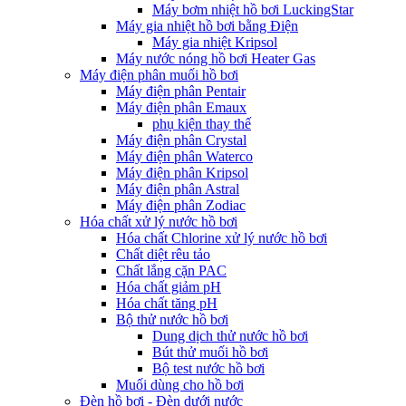
Máy bơm nhiệt hồ bơi LuckingStar
Máy gia nhiệt hồ bơi bằng Điện
Máy gia nhiệt Kripsol
Máy nước nóng hồ bơi Heater Gas
Máy điện phân muối hồ bơi
Máy điện phân Pentair
Máy điện phân Emaux
phụ kiện thay thế
Máy điện phân Crystal
Máy điện phân Waterco
Máy điện phân Kripsol
Máy điện phân Astral
Máy điện phân Zodiac
Hóa chất xử lý nước hồ bơi
Hóa chất Chlorine xử lý nước hồ bơi
Chất diệt rêu tảo
Chất lắng cặn PAC
Hóa chất giảm pH
Hóa chất tăng pH
Bộ thử nước hồ bơi
Dung dịch thử nước hồ bơi
Bút thử muối hồ bơi
Bộ test nước hồ bơi
Muối dùng cho hồ bơi
Đèn hồ bơi - Đèn dưới nước