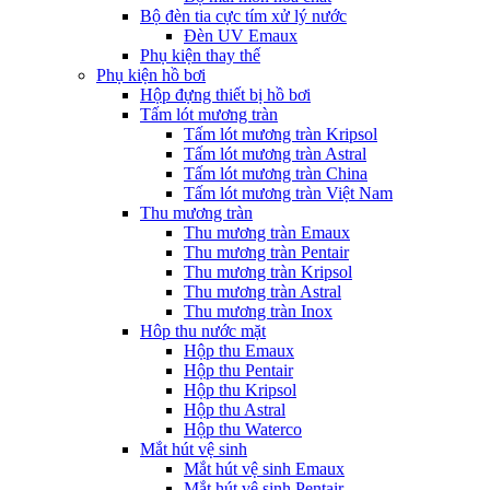
Bộ đèn tia cực tím xử lý nước
Đèn UV Emaux
Phụ kiện thay thế
Phụ kiện hồ bơi
Hộp đựng thiết bị hồ bơi
Tấm lót mương tràn
Tấm lót mương tràn Kripsol
Tấm lót mương tràn Astral
Tấm lót mương tràn China
Tấm lót mương tràn Việt Nam
Thu mương tràn
Thu mương tràn Emaux
Thu mương tràn Pentair
Thu mương tràn Kripsol
Thu mương tràn Astral
Thu mương tràn Inox
Hôp thu nước mặt
Hộp thu Emaux
Hộp thu Pentair
Hộp thu Kripsol
Hộp thu Astral
Hộp thu Waterco
Mắt hút vệ sinh
Mắt hút vệ sinh Emaux
Mắt hút vệ sinh Pentair