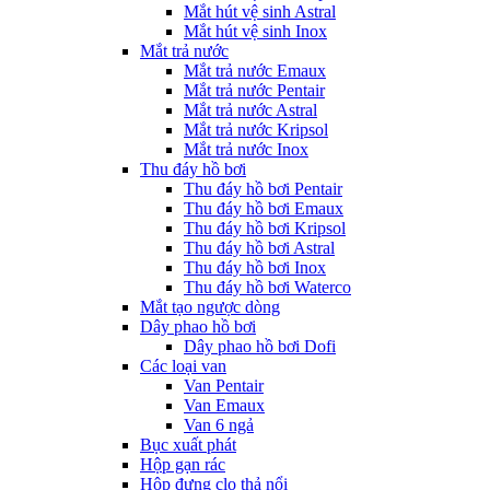
Mắt hút vệ sinh Astral
Mắt hút vệ sinh Inox
Mắt trả nước
Mắt trả nước Emaux
Mắt trả nước Pentair
Mắt trả nước Astral
Mắt trả nước Kripsol
Mắt trả nước Inox
Thu đáy hồ bơi
Thu đáy hồ bơi Pentair
Thu đáy hồ bơi Emaux
Thu đáy hồ bơi Kripsol
Thu đáy hồ bơi Astral
Thu đáy hồ bơi Inox
Thu đáy hồ bơi Waterco
Mắt tạo ngược dòng
Dây phao hồ bơi
Dây phao hồ bơi Dofi
Các loại van
Van Pentair
Van Emaux
Van 6 ngả
Bục xuất phát
Hộp gạn rác
Hộp đựng clo thả nổi