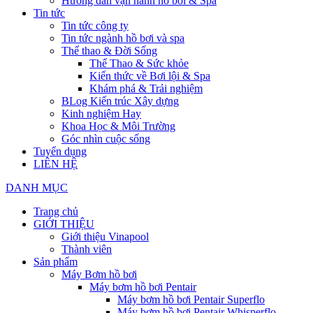
Hướng dẫn vận hành hồ bơi & Spa
Tin tức
Tin tức công ty
Tin tức ngành hồ bơi và spa
Thể thao & Đời Sống
Thể Thao & Sức khỏe
Kiến thức về Bơi lội & Spa
Khám phá & Trải nghiệm
BLog Kiến trúc Xây dựng
Kinh nghiệm Hay
Khoa Học & Môi Trường
Góc nhìn cuộc sống
Tuyển dụng
LIÊN HỆ
DANH MỤC
Trang chủ
GIỚI THIỆU
Giới thiệu Vinapool
Thành viên
Sản phẩm
Máy Bơm hồ bơi
Máy bơm hồ bơi Pentair
Máy bơm hồ bơi Pentair Superflo
Máy bơm hồ bơi Pentair Whisperflo