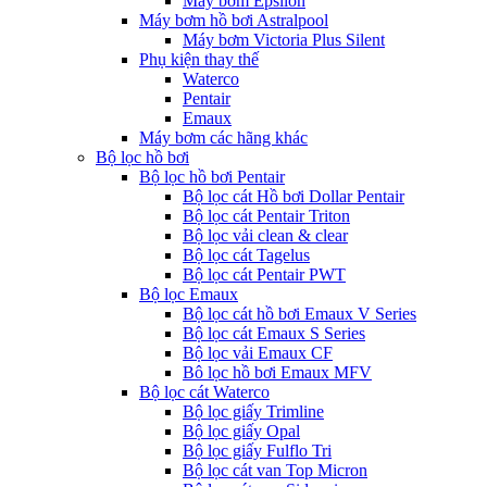
Máy bơm Epsilon
Máy bơm hồ bơi Astralpool
Máy bơm Victoria Plus Silent
Phụ kiện thay thế
Waterco
Pentair
Emaux
Máy bơm các hãng khác
Bộ lọc hồ bơi
Bộ lọc hồ bơi Pentair
Bộ lọc cát Hồ bơi Dollar Pentair
Bộ lọc cát Pentair Triton
Bộ lọc vải clean & clear
Bộ lọc cát Tagelus
Bộ lọc cát Pentair PWT
Bộ lọc Emaux
Bộ lọc cát hồ bơi Emaux V Series
Bộ lọc cát Emaux S Series
Bộ lọc vải Emaux CF
Bô lọc hồ bơi Emaux MFV
Bộ lọc cát Waterco
Bộ lọc giấy Trimline
Bộ lọc giấy Opal
Bộ lọc giấy Fulflo Tri
Bộ lọc cát van Top Micron