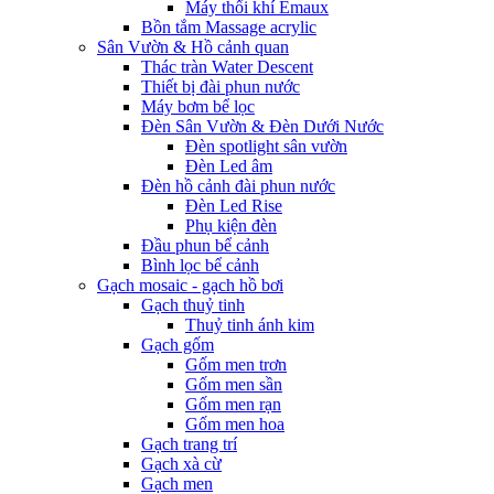
Máy thổi khí Emaux
Bồn tắm Massage acrylic
Sân Vườn & Hồ cảnh quan
Thác tràn Water Descent
Thiết bị đài phun nước
Máy bơm bể lọc
Đèn Sân Vườn & Đèn Dưới Nước
Đèn spotlight sân vườn
Đèn Led âm
Đèn hồ cảnh đài phun nước
Đèn Led Rise
Phụ kiện đèn
Đầu phun bể cảnh
Bình lọc bể cảnh
Gạch mosaic - gạch hồ bơi
Gạch thuỷ tinh
Thuỷ tinh ánh kim
Gạch gốm
Gốm men trơn
Gốm men sần
Gốm men rạn
Gốm men hoa
Gạch trang trí
Gạch xà cừ
Gạch men