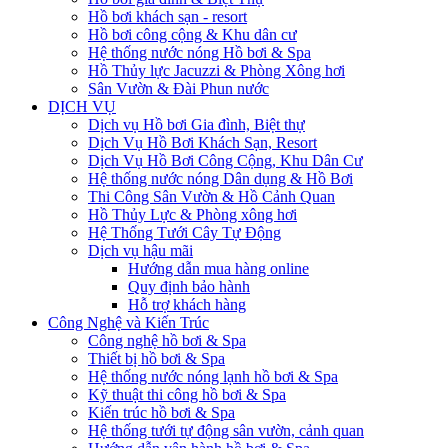
Hồ bơi khách sạn - resort
Hồ bơi công cộng & Khu dân cư
Hệ thống nước nóng Hồ bơi & Spa
Hồ Thủy lực Jacuzzi & Phòng Xông hơi
Sân Vườn & Đài Phun nước
DỊCH VỤ
Dịch vụ Hồ bơi Gia đình, Biệt thự
Dịch Vụ Hồ Bơi Khách Sạn, Resort
Dịch Vụ Hồ Bơi Công Cộng, Khu Dân Cư
Hệ thống nước nóng Dân dụng & Hồ Bơi
Thi Công Sân Vườn & Hồ Cảnh Quan
Hồ Thủy Lực & Phòng xông hơi
Hệ Thống Tưới Cây Tự Động
Dịch vụ hậu mãi
Hướng dẫn mua hàng online
Quy định bảo hành
Hỗ trợ khách hàng
Công Nghệ và Kiến Trúc
Công nghệ hồ bơi & Spa
Thiết bị hồ bơi & Spa
Hệ thống nước nóng lạnh hồ bơi & Spa
Kỹ thuật thi công hồ bơi & Spa
Kiến trúc hồ bơi & Spa
Hệ thống tưới tự động sân vườn, cảnh quan