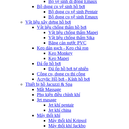
Bộ vệ sinh di động Emaux
Bộ dụng cụ vệ sinh hồ bơi
Bộ dụng cụ vệ sinh Pentair
Bộ dụng cụ vệ sinh Emaux
Vật liệu xây dựng hồ bơi
Vật liệu chống thấm hồ bơi
Vật liệu chống thấm Mapei
Vật liệu chống thấm Sika
Băng cản nước PVC
Keo dán gạch - Keo chà ron
Keo Monkey
Keo Mapei
Đá ốp hồ bơi
Đá ốp hồ bơi tự nhiên
Công cụ, dụng cụ thi công
Acrylic Hồ bơi - Kính hồ bơi
Thiết bị hồ Jacuzzi & Spa
Mắt Massage
Phụ kiện điều chỉnh khí
Jet masage
Jet khí pentair
Jet khí china
Máy thổi khí
Máy thổi khí Kripsol
Máy thổi khí Jackbo