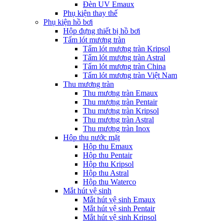
Đèn UV Emaux
Phụ kiện thay thế
Phụ kiện hồ bơi
Hộp đựng thiết bị hồ bơi
Tấm lót mương tràn
Tấm lót mương tràn Kripsol
Tấm lót mương tràn Astral
Tấm lót mương tràn China
Tấm lót mương tràn Việt Nam
Thu mương tràn
Thu mương tràn Emaux
Thu mương tràn Pentair
Thu mương tràn Kripsol
Thu mương tràn Astral
Thu mương tràn Inox
Hôp thu nước mặt
Hộp thu Emaux
Hộp thu Pentair
Hộp thu Kripsol
Hộp thu Astral
Hộp thu Waterco
Mắt hút vệ sinh
Mắt hút vệ sinh Emaux
Mắt hút vệ sinh Pentair
Mắt hút vệ sinh Kripsol