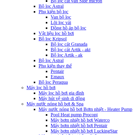
Bộ lọc cát van Side micron
Bộ lọc Astral
Phụ kiện bộ lọc
Van bộ lọc
Lõi lọc vải
Đồng hồ áp bộ lọc
Vật liệu lọc hồ bơi
Bộ lọc Kripsol
Bộ lọc cát Granada
Bộ lọc cát Artik - akt
Bộ lọc Artik - ak
Bộ lọc Astral
Phụ kiện thay thế
Pentair
Emaux
Bộ lọc Peraqua
Máy lọc hồ bơi
Máy lọc hồ bơi gia đình
Máy hút vệ sinh di động
Máy nước nóng hồ bơi & Spa
Máy nước nóng hồ bơi Bơm nhiệt - Heater Pump
Pool Heat pump Procopi
Máy bơm nhiệt hồ bơi Waterco
Máy bơm nhiệt hồ bơi Pentair
Máy bơm nhiệt hồ bơi LuckingStar