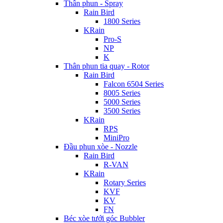
Thân phun - Spray
Rain Bird
1800 Series
KRain
Pro-S
NP
K
Thân phun tia quay - Rotor
Rain Bird
Falcon 6504 Series
8005 Series
5000 Series
3500 Series
KRain
RPS
MiniPro
Đầu phun xòe - Nozzle
Rain Bird
R-VAN
KRain
Rotary Series
KVF
KV
FN
Béc xòe tưới góc Bubbler