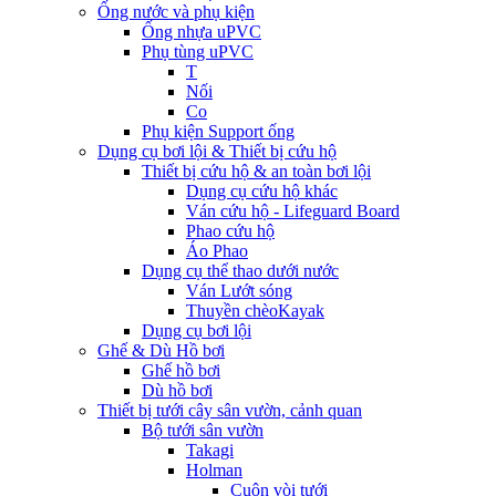
Ống nước và phụ kiện
Ống nhựa uPVC
Phụ tùng uPVC
T
Nối
Co
Phụ kiện Support ống
Dụng cụ bơi lội & Thiết bị cứu hộ
Thiết bị cứu hộ & an toàn bơi lội
Dụng cụ cứu hộ khác
Ván cứu hộ - Lifeguard Board
Phao cứu hộ
Áo Phao
Dụng cụ thể thao dưới nước
Ván Lướt sóng
Thuyền chèoKayak
Dụng cụ bơi lội
Ghế & Dù Hồ bơi
Ghế hồ bơi
Dù hồ bơi
Thiết bị tưới cây sân vườn, cảnh quan
Bộ tưới sân vườn
Takagi
Holman
Cuộn vòi tưới