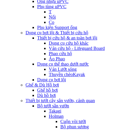
Ống nhựa uPVC
Phụ tùng uPVC
T
Nối
Co
Phụ kiện Support ống
Dụng cụ bơi lội & Thiết bị cứu hộ
Thiết bị cứu hộ & an toàn bơi lội
Dụng cụ cứu hộ khác
Ván cứu hộ - Lifeguard Board
Phao cứu hộ
Áo Phao
Dụng cụ thể thao dưới nước
Ván Lướt sóng
Thuyền chèoKayak
Dụng cụ bơi lội
Ghế & Dù Hồ bơi
Ghế hồ bơi
Dù hồ bơi
Thiết bị tưới cây sân vườn, cảnh quan
Bộ tưới sân vườn
Takagi
Holman
Cuộn vòi tưới
Bộ phun sương