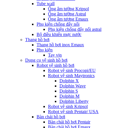
Tube wall
Ống âm tường Kripsol
Ống âm tường Astral
Ống âm tương Emaux
Phụ kiện chống đẩy nổi
Phụ kiện chống đẩy nổi astral
Bộ điều khiển mực nước
Thang hồ bơi
Thang hồ bơi inox Emaux
Phụ kiện
Tay vịn
Dụng cụ vệ sinh hồ bơi
Robot vệ sinh hồ bơi
Robot vệ sinh Procopi/EU
Robot vệ sinh Maytronics
Dolphin X
Dolphin Wave
Dolphin S
Dolphin M
Dolphin Liberty
Robot vệ sinh Kripsol
Robot vệ sinh Pentair/ USA
Bàn chải hồ bơi
Bàn chải hồ bơi Pentair
Bàn chải hồ bơi Emaux