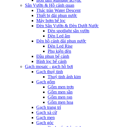
Bồn tắm Massage acrylic
Sân Vườn & Hồ cảnh quan
Thác tràn Water Descent
Thiết bị đài phun nước
Máy bơm bể lọc
Đèn Sân Vườn & Đèn Dưới Nước
Đèn spotlight sân vườn
Đèn Led âm
Đèn hồ cảnh đài phun nước
Đèn Led Rise
Phụ kiện đèn
Đầu phun bể cảnh
Bình lọc bể cảnh
Gạch mosaic - gạch hồ bơi
Gạch thuỷ tinh
Thuỷ tinh ánh kim
Gạch gốm
Gốm men trơn
Gốm men sần
Gốm men rạn
Gốm men hoa
Gạch trang trí
Gạch xà cừ
Gạch men
Gạch góc