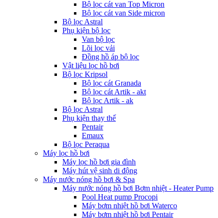
Bộ lọc cát van Top Micron
Bộ lọc cát van Side micron
Bộ lọc Astral
Phụ kiện bộ lọc
Van bộ lọc
Lõi lọc vải
Đồng hồ áp bộ lọc
Vật liệu lọc hồ bơi
Bộ lọc Kripsol
Bộ lọc cát Granada
Bộ lọc cát Artik - akt
Bộ lọc Artik - ak
Bộ lọc Astral
Phụ kiện thay thế
Pentair
Emaux
Bộ lọc Peraqua
Máy lọc hồ bơi
Máy lọc hồ bơi gia đình
Máy hút vệ sinh di động
Máy nước nóng hồ bơi & Spa
Máy nước nóng hồ bơi Bơm nhiệt - Heater Pump
Pool Heat pump Procopi
Máy bơm nhiệt hồ bơi Waterco
Máy bơm nhiệt hồ bơi Pentair