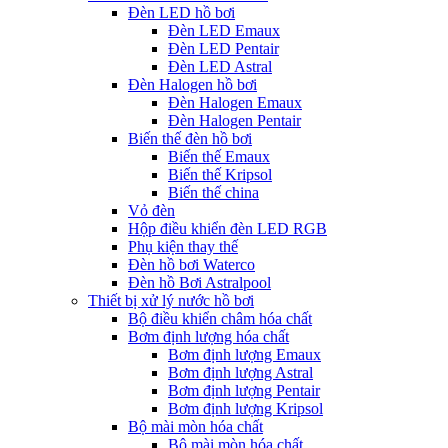
Đèn LED hồ bơi
Đèn LED Emaux
Đèn LED Pentair
Đèn LED Astral
Đèn Halogen hồ bơi
Đèn Halogen Emaux
Đèn Halogen Pentair
Biến thế đèn hồ bơi
Biến thế Emaux
Biến thế Kripsol
Biến thế china
Vỏ đèn
Hộp điều khiển đèn LED RGB
Phụ kiện thay thế
Đèn hồ bơi Waterco
Đèn hồ Bơi Astralpool
Thiết bị xử lý nước hồ bơi
Bộ điều khiển châm hóa chất
Bơm định lượng hóa chất
Bơm định lượng Emaux
Bơm định lượng Astral
Bơm định lượng Pentair
Bơm định lượng Kripsol
Bộ mài mòn hóa chất
Bộ mài mòn hóa chất