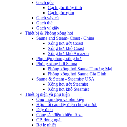
Gạch góc
Gạch góc thủy tinh
Gạch góc gốm
Gạch vảy cá
Gạch thẻ
Gạch vỉ giấy
Thiết bị & Phòng xông hơi
Sauna and Steam- Coast / China
Xông hơi ướt Coast
Xông hơi khô Coast
Xông hơi khô Amazon
Phụ kiện phòng xông hơi
Phòng xông hơi Sauna
Phòng xông hơi Sauna Thương Mại
Phòng xông hơi Sauna Gia Đình
Sauna & Steam - Steamist/ USA
Xông hơi ướt Steamist
Xông hơi khô Steamist
Thiết bị điện và phụ kiện
Ống luồn điện và phụ kiện
Hộp nối cáp dây điện chống nước
Dây điện
Công tắc điều khiển từ xa
CB đóng ngắt
Rơ le nhiệt