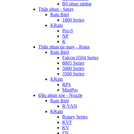
Bộ phun sương
Thân phun - Spray
Rain Bird
1800 Series
KRain
Pro-S
NP
K
Thân phun tia quay - Rotor
Rain Bird
Falcon 6504 Series
8005 Series
5000 Series
3500 Series
KRain
RPS
MiniPro
Đầu phun xòe - Nozzle
Rain Bird
R-VAN
KRain
Rotary Series
KVF
KV
FN