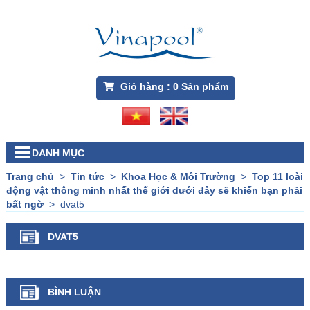
Giỏ hàng :
0
Sản phẩm
DANH MỤC
Trang chủ
>
Tin tức
>
Khoa Học & Môi Trường
>
Top 11 loài
động vật thông minh nhất thế giới dưới đây sẽ khiến bạn phải
bất ngờ
>
dvat5
DVAT5
BÌNH LUẬN