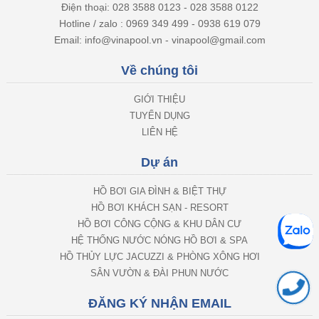
Điện thoại: 028 3588 0123 - 028 3588 0122
Hotline / zalo : 0969 349 499 - 0938 619 079
Email: info@vinapool.vn - vinapool@gmail.com
Về chúng tôi
GIỚI THIỆU
TUYỂN DỤNG
LIÊN HỆ
Dự án
HỒ BƠI GIA ĐÌNH & BIỆT THỰ
HỒ BƠI KHÁCH SẠN - RESORT
HỒ BƠI CÔNG CỘNG & KHU DÂN CƯ
HỆ THỐNG NƯỚC NÓNG HỒ BƠI & SPA
HỒ THỦY LỰC JACUZZI & PHÒNG XÔNG HƠI
SÂN VƯỜN & ĐÀI PHUN NƯỚC
ĐĂNG KÝ NHẬN EMAIL