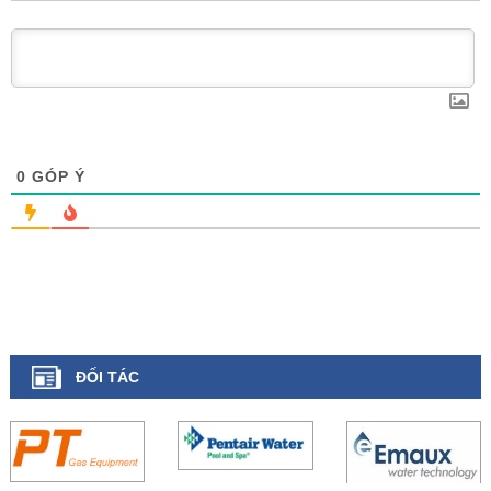
0
GÓP Ý
ĐỐI TÁC