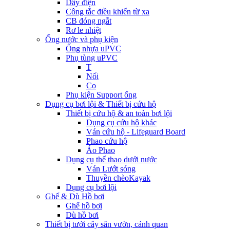
Dây điện
Công tắc điều khiển từ xa
CB đóng ngắt
Rơ le nhiệt
Ống nước và phụ kiện
Ống nhựa uPVC
Phụ tùng uPVC
T
Nối
Co
Phụ kiện Support ống
Dụng cụ bơi lội & Thiết bị cứu hộ
Thiết bị cứu hộ & an toàn bơi lội
Dụng cụ cứu hộ khác
Ván cứu hộ - Lifeguard Board
Phao cứu hộ
Áo Phao
Dụng cụ thể thao dưới nước
Ván Lướt sóng
Thuyền chèoKayak
Dụng cụ bơi lội
Ghế & Dù Hồ bơi
Ghế hồ bơi
Dù hồ bơi
Thiết bị tưới cây sân vườn, cảnh quan