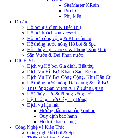
SiteMaster KRain
Pro LC
Phụ kiện
Dự án
Hồ bơi gia đình & Biệt Thự
Hồ bơi khách sạn - resort
Hồ bơi công cộng & Khu dân cư
Hệ thống nước nóng Hồ bơi & Spa
Hồ Thủy lực Jacuzzi & Phòng Xông hơi
Sân Vườn & Đài Phun nước
DỊCH VỤ
Dịch vụ Hồ bơi Gia đình, Biệt thự
Dịch Vụ Hồ Bơi Khách Sạn, Resort
Dịch Vụ Hồ Bơi Công Cộng, Khu Dân Cư
Hệ thống nước nóng Dân dụng & Hồ Bơi
Thi Công Sân Vườn & Hồ Cảnh Quan
Hồ Thủy Lực & Phòng xông hơi
Hệ Thống Tưới Cây Tự Động
Dịch vụ hậu mãi
Hướng dẫn mua hàng online
Quy định bảo hành
Hỗ trợ khách hàng
Công Nghệ và Kiến Trúc
Công nghệ hồ bơi & Spa