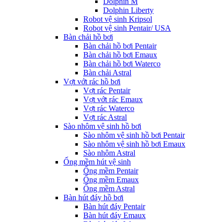
Dolphin M
Dolphin Liberty
Robot vệ sinh Kripsol
Robot vệ sinh Pentair/ USA
Bàn chải hồ bơi
Bàn chải hồ bơi Pentair
Bàn chải hồ bơi Emaux
Bàn chải hồ bơi Waterco
Bàn chải Astral
Vợt vớt rác hồ bơi
Vợt rác Pentair
Vợt vớt rác Emaux
Vợt rác Waterco
Vợt rác Astral
Sào nhôm vệ sinh hồ bơi
Sào nhôm vệ sinh hồ bơi Pentair
Sào nhôm vệ sinh hồ bơi Emaux
Sào nhôm Astral
Ống mềm hút vệ sinh
Ống mềm Pentair
Ống mềm Emaux
Ống mềm Astral
Bàn hút đáy hồ bơi
Bàn hút đáy Pentair
Bàn hút đáy Emaux