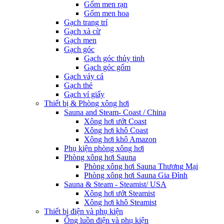
Gốm men rạn
Gốm men hoa
Gạch trang trí
Gạch xà cừ
Gạch men
Gạch góc
Gạch góc thủy tinh
Gạch góc gốm
Gạch vảy cá
Gạch thẻ
Gạch vỉ giấy
Thiết bị & Phòng xông hơi
Sauna and Steam- Coast / China
Xông hơi ướt Coast
Xông hơi khô Coast
Xông hơi khô Amazon
Phụ kiện phòng xông hơi
Phòng xông hơi Sauna
Phòng xông hơi Sauna Thương Mại
Phòng xông hơi Sauna Gia Đình
Sauna & Steam - Steamist/ USA
Xông hơi ướt Steamist
Xông hơi khô Steamist
Thiết bị điện và phụ kiện
Ống luồn điện và phụ kiện