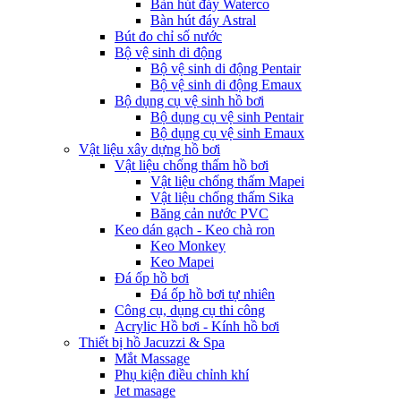
Bàn hút đáy Waterco
Bàn hút đáy Astral
Bút đo chỉ số nước
Bộ vệ sinh di động
Bộ vệ sinh di động Pentair
Bộ vệ sinh di động Emaux
Bộ dụng cụ vệ sinh hồ bơi
Bộ dụng cụ vệ sinh Pentair
Bộ dụng cụ vệ sinh Emaux
Vật liệu xây dựng hồ bơi
Vật liệu chống thấm hồ bơi
Vật liệu chống thấm Mapei
Vật liệu chống thấm Sika
Băng cản nước PVC
Keo dán gạch - Keo chà ron
Keo Monkey
Keo Mapei
Đá ốp hồ bơi
Đá ốp hồ bơi tự nhiên
Công cụ, dụng cụ thi công
Acrylic Hồ bơi - Kính hồ bơi
Thiết bị hồ Jacuzzi & Spa
Mắt Massage
Phụ kiện điều chỉnh khí
Jet masage