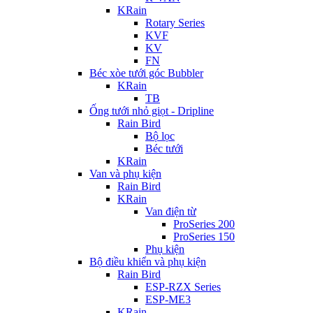
KRain
Rotary Series
KVF
KV
FN
Béc xòe tưới góc Bubbler
KRain
TB
Ống tưới nhỏ giọt - Dripline
Rain Bird
Bộ lọc
Béc tưới
KRain
Van và phụ kiện
Rain Bird
KRain
Van điện từ
ProSeries 200
ProSeries 150
Phụ kiện
Bộ điều khiển và phụ kiện
Rain Bird
ESP-RZX Series
ESP-ME3
KRain