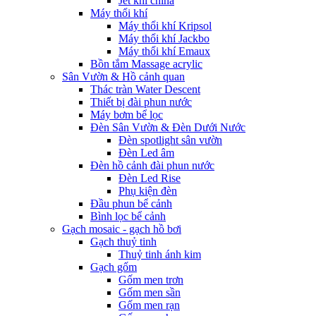
Jet khí china
Máy thổi khí
Máy thổi khí Kripsol
Máy thổi khí Jackbo
Máy thổi khí Emaux
Bồn tắm Massage acrylic
Sân Vườn & Hồ cảnh quan
Thác tràn Water Descent
Thiết bị đài phun nước
Máy bơm bể lọc
Đèn Sân Vườn & Đèn Dưới Nước
Đèn spotlight sân vườn
Đèn Led âm
Đèn hồ cảnh đài phun nước
Đèn Led Rise
Phụ kiện đèn
Đầu phun bể cảnh
Bình lọc bể cảnh
Gạch mosaic - gạch hồ bơi
Gạch thuỷ tinh
Thuỷ tinh ánh kim
Gạch gốm
Gốm men trơn
Gốm men sần
Gốm men rạn