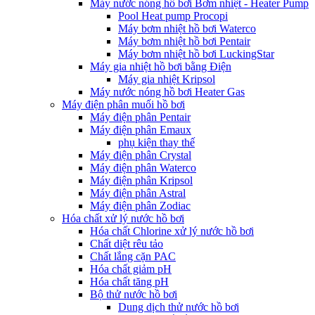
Máy nước nóng hồ bơi Bơm nhiệt - Heater Pump
Pool Heat pump Procopi
Máy bơm nhiệt hồ bơi Waterco
Máy bơm nhiệt hồ bơi Pentair
Máy bơm nhiệt hồ bơi LuckingStar
Máy gia nhiệt hồ bơi bằng Điện
Máy gia nhiệt Kripsol
Máy nước nóng hồ bơi Heater Gas
Máy điện phân muối hồ bơi
Máy điện phân Pentair
Máy điện phân Emaux
phụ kiện thay thế
Máy điện phân Crystal
Máy điện phân Waterco
Máy điện phân Kripsol
Máy điện phân Astral
Máy điện phân Zodiac
Hóa chất xử lý nước hồ bơi
Hóa chất Chlorine xử lý nước hồ bơi
Chất diệt rêu tảo
Chất lắng cặn PAC
Hóa chất giảm pH
Hóa chất tăng pH
Bộ thử nước hồ bơi
Dung dịch thử nước hồ bơi