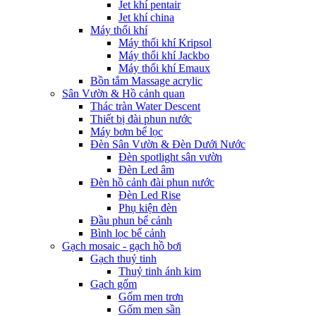
Jet khí pentair
Jet khí china
Máy thổi khí
Máy thổi khí Kripsol
Máy thổi khí Jackbo
Máy thổi khí Emaux
Bồn tắm Massage acrylic
Sân Vườn & Hồ cảnh quan
Thác tràn Water Descent
Thiết bị đài phun nước
Máy bơm bể lọc
Đèn Sân Vườn & Đèn Dưới Nước
Đèn spotlight sân vườn
Đèn Led âm
Đèn hồ cảnh đài phun nước
Đèn Led Rise
Phụ kiện đèn
Đầu phun bể cảnh
Bình lọc bể cảnh
Gạch mosaic - gạch hồ bơi
Gạch thuỷ tinh
Thuỷ tinh ánh kim
Gạch gốm
Gốm men trơn
Gốm men sần