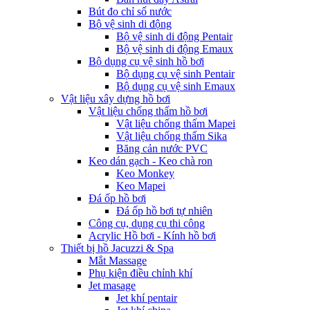
Bút đo chỉ số nước
Bộ vệ sinh di động
Bộ vệ sinh di động Pentair
Bộ vệ sinh di động Emaux
Bộ dụng cụ vệ sinh hồ bơi
Bộ dụng cụ vệ sinh Pentair
Bộ dụng cụ vệ sinh Emaux
Vật liệu xây dựng hồ bơi
Vật liệu chống thấm hồ bơi
Vật liệu chống thấm Mapei
Vật liệu chống thấm Sika
Băng cản nước PVC
Keo dán gạch - Keo chà ron
Keo Monkey
Keo Mapei
Đá ốp hồ bơi
Đá ốp hồ bơi tự nhiên
Công cụ, dụng cụ thi công
Acrylic Hồ bơi - Kính hồ bơi
Thiết bị hồ Jacuzzi & Spa
Mắt Massage
Phụ kiện điều chỉnh khí
Jet masage
Jet khí pentair