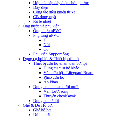
Hộp nối cáp dây điện chống nước
Dây điện
Công tắc điều khiển từ xa
CB đóng ngắt
Rơ le nhiệt
Ống nước và phụ kiện
Ống nhựa uPVC
Phụ tùng uPVC
T
Nối
Co
Phụ kiện Support ống
Dụng cụ bơi lội & Thiết bị cứu hộ
Thiết bị cứu hộ & an toàn bơi lội
Dụng cụ cứu hộ khác
Ván cứu hộ - Lifeguard Board
Phao cứu hộ
Áo Phao
Dụng cụ thể thao dưới nước
Ván Lướt sóng
Thuyền chèoKayak
Dụng cụ bơi lội
Ghế & Dù Hồ bơi
Ghế hồ bơi
Dù hồ bơi