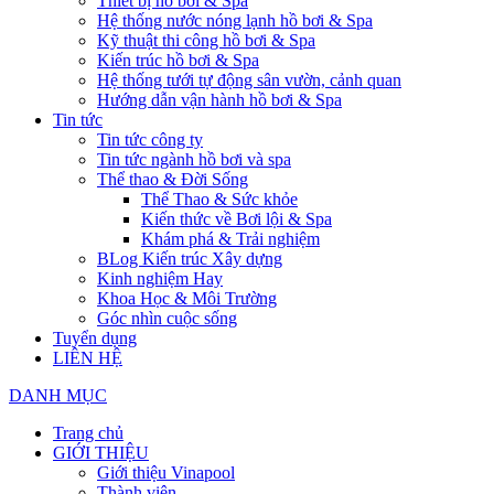
Thiết bị hồ bơi & Spa
Hệ thống nước nóng lạnh hồ bơi & Spa
Kỹ thuật thi công hồ bơi & Spa
Kiến trúc hồ bơi & Spa
Hệ thống tưới tự động sân vườn, cảnh quan
Hướng dẫn vận hành hồ bơi & Spa
Tin tức
Tin tức công ty
Tin tức ngành hồ bơi và spa
Thể thao & Đời Sống
Thể Thao & Sức khỏe
Kiến thức về Bơi lội & Spa
Khám phá & Trải nghiệm
BLog Kiến trúc Xây dựng
Kinh nghiệm Hay
Khoa Học & Môi Trường
Góc nhìn cuộc sống
Tuyển dụng
LIÊN HỆ
DANH MỤC
Trang chủ
GIỚI THIỆU
Giới thiệu Vinapool
Thành viên