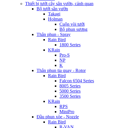
Thiết bị tưới cây sân vườn, cảnh quan
Bộ tưới sân vườn
Takagi
Holman
Cuộn vòi tưới
Bộ phun sương
Thân phun - Spray
Rain Bird
1800 Series
KRain
Pro-S
NP
K
Thân phun tia quay - Rotor
Rain Bird
Falcon 6504 Series
8005 Series
5000 Series
3500 Series
KRain
RPS
MiniPro
Đầu phun xòe - Nozzle
Rain Bird
R-VAN