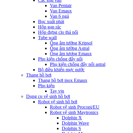
Các loại van
Van Pentair
Van Emaux
Van 6 ngả
Bục xuất phát
Hộp gạn rác
Hộp đựng clo thả nổi
Tube wall
Ống âm tường Kripsol
Ống âm tường Astral
Ống âm tương Emaux
Phụ kiện chống đẩy nổi
Phụ kiện chống đẩy nổi astral
Bộ điều khiển mực nước
Thang hồ bơi
Thang hồ bơi inox Emaux
Phụ kiện
Tay vịn
Dụng cụ vệ sinh hồ bơi
Robot vệ sinh hồ bơi
Robot vệ sinh Procopi/EU
Robot vệ sinh Maytronics
Dolphin X
Dolphin Wave
Dolphin S