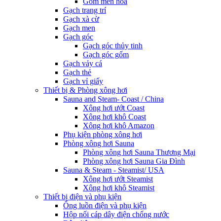
Gốm men hoa
Gạch trang trí
Gạch xà cừ
Gạch men
Gạch góc
Gạch góc thủy tinh
Gạch góc gốm
Gạch vảy cá
Gạch thẻ
Gạch vỉ giấy
Thiết bị & Phòng xông hơi
Sauna and Steam- Coast / China
Xông hơi ướt Coast
Xông hơi khô Coast
Xông hơi khô Amazon
Phụ kiện phòng xông hơi
Phòng xông hơi Sauna
Phòng xông hơi Sauna Thương Mại
Phòng xông hơi Sauna Gia Đình
Sauna & Steam - Steamist/ USA
Xông hơi ướt Steamist
Xông hơi khô Steamist
Thiết bị điện và phụ kiện
Ống luồn điện và phụ kiện
Hộp nối cáp dây điện chống nước