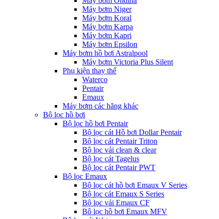
Máy bơm Ondina
Máy bơm Niger
Máy bơm Koral
Máy bơm Karpa
Máy bơm Kapri
Máy bơm Epsilon
Máy bơm hồ bơi Astralpool
Máy bơm Victoria Plus Silent
Phụ kiện thay thế
Waterco
Pentair
Emaux
Máy bơm các hãng khác
Bộ lọc hồ bơi
Bộ lọc hồ bơi Pentair
Bộ lọc cát Hồ bơi Dollar Pentair
Bộ lọc cát Pentair Triton
Bộ lọc vải clean & clear
Bộ lọc cát Tagelus
Bộ lọc cát Pentair PWT
Bộ lọc Emaux
Bộ lọc cát hồ bơi Emaux V Series
Bộ lọc cát Emaux S Series
Bộ lọc vải Emaux CF
Bô lọc hồ bơi Emaux MFV