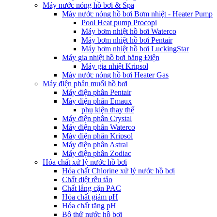
Máy nước nóng hồ bơi & Spa
Máy nước nóng hồ bơi Bơm nhiệt - Heater Pump
Pool Heat pump Procopi
Máy bơm nhiệt hồ bơi Waterco
Máy bơm nhiệt hồ bơi Pentair
Máy bơm nhiệt hồ bơi LuckingStar
Máy gia nhiệt hồ bơi bằng Điện
Máy gia nhiệt Kripsol
Máy nước nóng hồ bơi Heater Gas
Máy điện phân muối hồ bơi
Máy điện phân Pentair
Máy điện phân Emaux
phụ kiện thay thế
Máy điện phân Crystal
Máy điện phân Waterco
Máy điện phân Kripsol
Máy điện phân Astral
Máy điện phân Zodiac
Hóa chất xử lý nước hồ bơi
Hóa chất Chlorine xử lý nước hồ bơi
Chất diệt rêu tảo
Chất lắng cặn PAC
Hóa chất giảm pH
Hóa chất tăng pH
Bộ thử nước hồ bơi