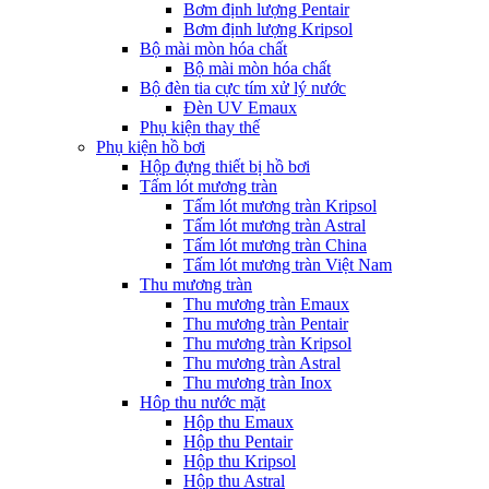
Bơm định lượng Pentair
Bơm định lượng Kripsol
Bộ mài mòn hóa chất
Bộ mài mòn hóa chất
Bộ đèn tia cực tím xử lý nước
Đèn UV Emaux
Phụ kiện thay thế
Phụ kiện hồ bơi
Hộp đựng thiết bị hồ bơi
Tấm lót mương tràn
Tấm lót mương tràn Kripsol
Tấm lót mương tràn Astral
Tấm lót mương tràn China
Tấm lót mương tràn Việt Nam
Thu mương tràn
Thu mương tràn Emaux
Thu mương tràn Pentair
Thu mương tràn Kripsol
Thu mương tràn Astral
Thu mương tràn Inox
Hôp thu nước mặt
Hộp thu Emaux
Hộp thu Pentair
Hộp thu Kripsol
Hộp thu Astral