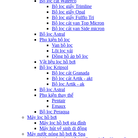
Bộ lọc cát Waterco
Bộ lọc giấy Trimline
Bộ lọc giấy Opal
Bộ lọc giấy Fulflo Tri
Bộ lọc cát van Top Micron
Bộ lọc cát van Side micron
Bộ lọc Astral
Phụ kiện bộ lọc
Van bộ lọc
Lõi lọc vải
Đồng hồ áp bộ lọc
Vật liệu lọc hồ bơi
Bộ lọc Kripsol
Bộ lọc cát Granada
Bộ lọc cát Artik - akt
Bộ lọc Artik - ak
Bộ lọc Astral
Phụ kiện thay thế
Pentair
Emaux
Bộ lọc Peraqua
Máy lọc hồ bơi
Máy lọc hồ bơi gia đình
Máy hút vệ sinh di động
Máy nước nóng hồ bơi & Spa