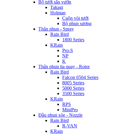
Bộ tưới sân vườn
Takagi
Holman
Cuộn vòi tưới
Bộ phun sương
Thân phun - Spray
Rain Bird
1800 Series
KRain
Pro-S
NP
K
Thân phun tia quay - Rotor
Rain Bird
Falcon 6504 Series
8005 Series
5000 Series
3500 Series
KRain
RPS
MiniPro
Đầu phun xòe - Nozzle
Rain Bird
R-VAN
KRain