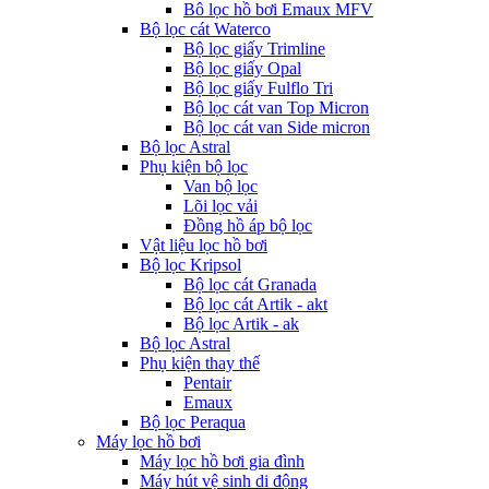
Bô lọc hồ bơi Emaux MFV
Bộ lọc cát Waterco
Bộ lọc giấy Trimline
Bộ lọc giấy Opal
Bộ lọc giấy Fulflo Tri
Bộ lọc cát van Top Micron
Bộ lọc cát van Side micron
Bộ lọc Astral
Phụ kiện bộ lọc
Van bộ lọc
Lõi lọc vải
Đồng hồ áp bộ lọc
Vật liệu lọc hồ bơi
Bộ lọc Kripsol
Bộ lọc cát Granada
Bộ lọc cát Artik - akt
Bộ lọc Artik - ak
Bộ lọc Astral
Phụ kiện thay thế
Pentair
Emaux
Bộ lọc Peraqua
Máy lọc hồ bơi
Máy lọc hồ bơi gia đình
Máy hút vệ sinh di động