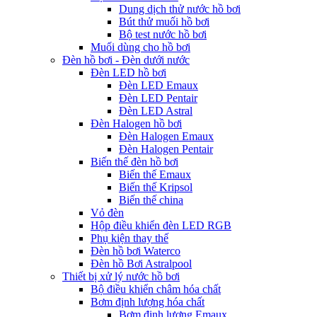
Dung dịch thử nước hồ bơi
Bút thử muối hồ bơi
Bộ test nước hồ bơi
Muối dùng cho hồ bơi
Đèn hồ bơi - Đèn dưới nước
Đèn LED hồ bơi
Đèn LED Emaux
Đèn LED Pentair
Đèn LED Astral
Đèn Halogen hồ bơi
Đèn Halogen Emaux
Đèn Halogen Pentair
Biến thế đèn hồ bơi
Biến thế Emaux
Biến thế Kripsol
Biến thế china
Vỏ đèn
Hộp điều khiển đèn LED RGB
Phụ kiện thay thế
Đèn hồ bơi Waterco
Đèn hồ Bơi Astralpool
Thiết bị xử lý nước hồ bơi
Bộ điều khiển châm hóa chất
Bơm định lượng hóa chất
Bơm định lượng Emaux