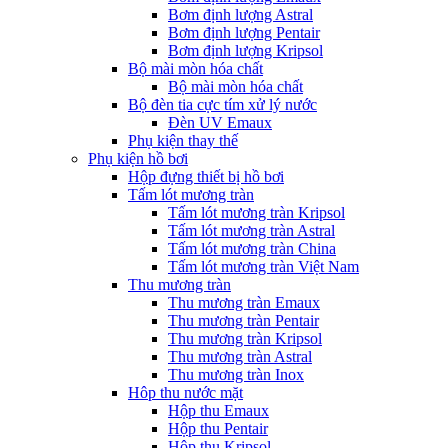
Bơm định lượng Astral
Bơm định lượng Pentair
Bơm định lượng Kripsol
Bộ mài mòn hóa chất
Bộ mài mòn hóa chất
Bộ đèn tia cực tím xử lý nước
Đèn UV Emaux
Phụ kiện thay thế
Phụ kiện hồ bơi
Hộp đựng thiết bị hồ bơi
Tấm lót mương tràn
Tấm lót mương tràn Kripsol
Tấm lót mương tràn Astral
Tấm lót mương tràn China
Tấm lót mương tràn Việt Nam
Thu mương tràn
Thu mương tràn Emaux
Thu mương tràn Pentair
Thu mương tràn Kripsol
Thu mương tràn Astral
Thu mương tràn Inox
Hôp thu nước mặt
Hộp thu Emaux
Hộp thu Pentair
Hộp thu Kripsol