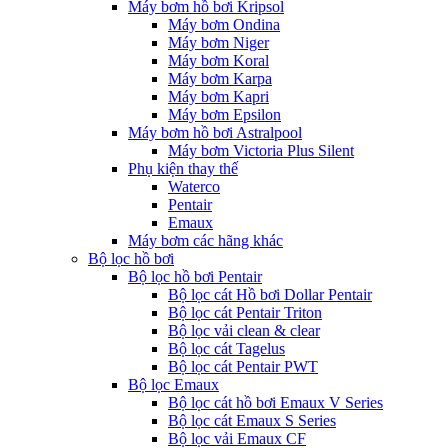
Máy bơm hồ bơi Kripsol
Máy bơm Ondina
Máy bơm Niger
Máy bơm Koral
Máy bơm Karpa
Máy bơm Kapri
Máy bơm Epsilon
Máy bơm hồ bơi Astralpool
Máy bơm Victoria Plus Silent
Phụ kiện thay thế
Waterco
Pentair
Emaux
Máy bơm các hãng khác
Bộ lọc hồ bơi
Bộ lọc hồ bơi Pentair
Bộ lọc cát Hồ bơi Dollar Pentair
Bộ lọc cát Pentair Triton
Bộ lọc vải clean & clear
Bộ lọc cát Tagelus
Bộ lọc cát Pentair PWT
Bộ lọc Emaux
Bộ lọc cát hồ bơi Emaux V Series
Bộ lọc cát Emaux S Series
Bộ lọc vải Emaux CF