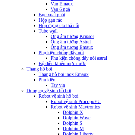
Van Emaux
Van 6 ngả
Bục xuất phát
Hộp gạn rác
Hộp đựng clo thả nổi
Tube wall
Ống âm tường Kripsol
Ống âm tường Astral
Ống âm tương Emaux
Phụ kiện chống đẩy nổi
Phụ kiện chống đẩy nổi astral
Bộ điều khiển mực nước
Thang hồ bơi
Thang hồ bơi inox Emaux
Phụ kiện
Tay vịn
Dụng cụ vệ sinh hồ bơi
Robot vệ sinh hồ bơi
Robot vệ sinh Procopi/EU
Robot vệ sinh Maytronics
Dolphin X
Dolphin Wave
Dolphin S
Dolphin M
Dolphin Liberty