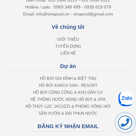
Hotline / zalo : 0969 349 499 - 0938 619 079
Email: info@vinapool.vn - vinapool@gmail.com
Về chúng tôi
GIỚI THIỆU
TUYỂN DỤNG
LIÊN HỆ
Dự án
HỒ BƠI GIA ĐÌNH & BIỆT THỰ
HỒ BƠI KHÁCH SẠN - RESORT
HỒ BƠI CÔNG CỘNG & KHU DÂN CƯ
HỆ THỐNG NƯỚC NÓNG HỒ BƠI & SPA
HỒ THỦY LỰC JACUZZI & PHÒNG XÔNG HƠI
SÂN VƯỜN & ĐÀI PHUN NƯỚC
ĐĂNG KÝ NHẬN EMAIL