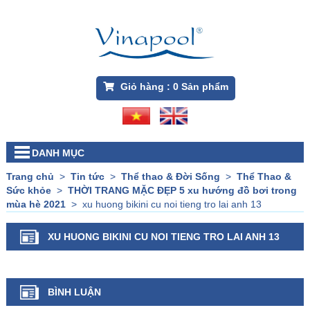
Giỏ hàng :
0
Sản phẩm
DANH MỤC
Trang chủ
>
Tin tức
>
Thể thao & Đời Sống
>
Thể Thao &
Sức khỏe
>
THỜI TRANG MẶC ĐẸP 5 xu hướng đồ bơi trong
mùa hè 2021
>
xu huong bikini cu noi tieng tro lai anh 13
XU HUONG BIKINI CU NOI TIENG TRO LAI ANH 13
BÌNH LUẬN