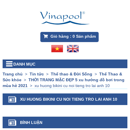
Giỏ hàng :
0
Sản phẩm
DANH MỤC
Trang chủ
>
Tin tức
>
Thể thao & Đời Sống
>
Thể Thao &
Sức khỏe
>
THỜI TRANG MẶC ĐẸP 5 xu hướng đồ bơi trong
mùa hè 2021
>
xu huong bikini cu noi tieng tro lai anh 10
XU HUONG BIKINI CU NOI TIENG TRO LAI ANH 10
BÌNH LUẬN