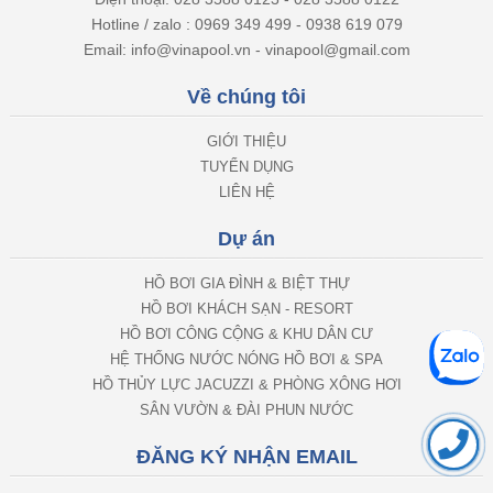
Hotline / zalo : 0969 349 499 - 0938 619 079
Email: info@vinapool.vn - vinapool@gmail.com
Về chúng tôi
GIỚI THIỆU
TUYỂN DỤNG
LIÊN HỆ
Dự án
HỒ BƠI GIA ĐÌNH & BIỆT THỰ
HỒ BƠI KHÁCH SẠN - RESORT
HỒ BƠI CÔNG CỘNG & KHU DÂN CƯ
HỆ THỐNG NƯỚC NÓNG HỒ BƠI & SPA
HỒ THỦY LỰC JACUZZI & PHÒNG XÔNG HƠI
SÂN VƯỜN & ĐÀI PHUN NƯỚC
ĐĂNG KÝ NHẬN EMAIL