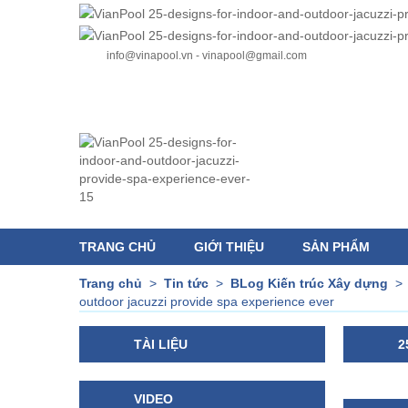
info@vinapool.vn - vinapool@gmail.com
TRANG CHỦ
GIỚI THIỆU
SẢN PHẨM
Trang chủ
>
Tin tức
>
BLog Kiến trúc Xây dựng
outdoor jacuzzi provide spa experience ever
TÀI LIỆU
2
VIDEO