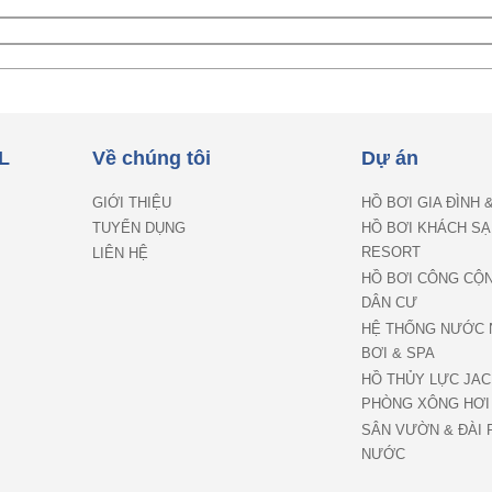
L
Về chúng tôi
Dự án
GIỚI THIỆU
HỒ BƠI GIA ĐÌNH 
TUYỂN DỤNG
HỒ BƠI KHÁCH SẠ
RESORT
LIÊN HỆ
HỒ BƠI CÔNG CỘ
DÂN CƯ
HỆ THỐNG NƯỚC 
BƠI & SPA
HỒ THỦY LỰC JAC
PHÒNG XÔNG HƠI
SÂN VƯỜN & ĐÀI 
NƯỚC