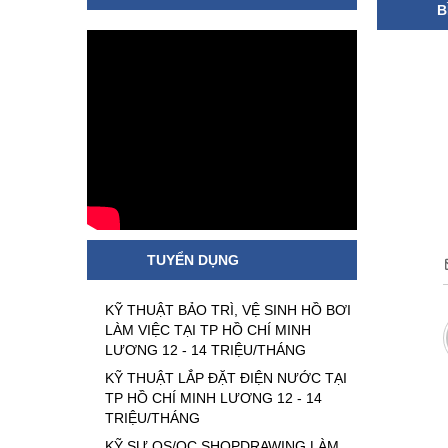
B
TUYỂN DỤNG
KỸ THUẬT BẢO TRÌ, VỆ SINH HỒ BƠI
LÀM VIỆC TẠI TP HỒ CHÍ MINH
LƯƠNG 12 - 14 TRIỆU/THÁNG
KỸ THUẬT LẮP ĐẶT ĐIỆN NƯỚC TẠI
TP HỒ CHÍ MINH LƯƠNG 12 - 14
TRIỆU/THÁNG
KỸ SƯ QS/QC SHOPDRAWING LÀM