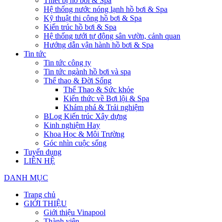
Thiết bị hồ bơi & Spa
Hệ thống nước nóng lạnh hồ bơi & Spa
Kỹ thuật thi công hồ bơi & Spa
Kiến trúc hồ bơi & Spa
Hệ thống tưới tự động sân vườn, cảnh quan
Hướng dẫn vận hành hồ bơi & Spa
Tin tức
Tin tức công ty
Tin tức ngành hồ bơi và spa
Thể thao & Đời Sống
Thể Thao & Sức khỏe
Kiến thức về Bơi lội & Spa
Khám phá & Trải nghiệm
BLog Kiến trúc Xây dựng
Kinh nghiệm Hay
Khoa Học & Môi Trường
Góc nhìn cuộc sống
Tuyển dụng
LIÊN HỆ
DANH MỤC
Trang chủ
GIỚI THIỆU
Giới thiệu Vinapool
Thành viên