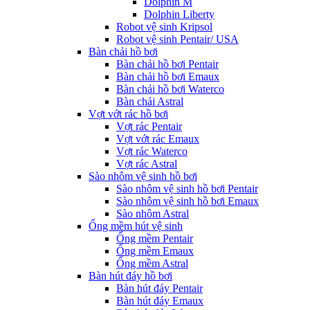
Dolphin M
Dolphin Liberty
Robot vệ sinh Kripsol
Robot vệ sinh Pentair/ USA
Bàn chải hồ bơi
Bàn chải hồ bơi Pentair
Bàn chải hồ bơi Emaux
Bàn chải hồ bơi Waterco
Bàn chải Astral
Vợt vớt rác hồ bơi
Vợt rác Pentair
Vợt vớt rác Emaux
Vợt rác Waterco
Vợt rác Astral
Sào nhôm vệ sinh hồ bơi
Sào nhôm vệ sinh hồ bơi Pentair
Sào nhôm vệ sinh hồ bơi Emaux
Sào nhôm Astral
Ống mềm hút vệ sinh
Ống mềm Pentair
Ống mềm Emaux
Ống mềm Astral
Bàn hút đáy hồ bơi
Bàn hút đáy Pentair
Bàn hút đáy Emaux