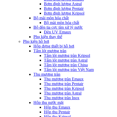
Bơm định lượng Astral
Bơm định lượng Pentair
Bơm định lượng Kripsol
Bộ mài mòn hóa chất
Bộ mài mòn hóa chất
Bộ đèn tia cực tím xử lý nước
Đèn UV Emaux
Phụ kiện thay thế
Phụ kiện hồ bơi
Hộp đựng thiết bị hồ bơi
Tấm lót mương tràn
Tấm lót mương tràn Kripsol
Tấm lót mương tràn Astral
Tấm lót mương tràn China
Tấm lót mương tràn Việt Nam
Thu mương tràn
Thu mương tràn Emaux
Thu mương tràn Pentair
Thu mương tràn Kripsol
Thu mương tràn Astral
Thu mương tràn Inox
Hôp thu nước mặt
Hộp thu Emaux
Hộp thu Pentair
Hộp thu Kripsol