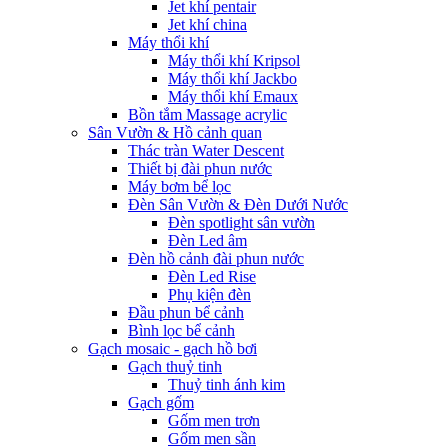
Jet khí pentair
Jet khí china
Máy thổi khí
Máy thổi khí Kripsol
Máy thổi khí Jackbo
Máy thổi khí Emaux
Bồn tắm Massage acrylic
Sân Vườn & Hồ cảnh quan
Thác tràn Water Descent
Thiết bị đài phun nước
Máy bơm bể lọc
Đèn Sân Vườn & Đèn Dưới Nước
Đèn spotlight sân vườn
Đèn Led âm
Đèn hồ cảnh đài phun nước
Đèn Led Rise
Phụ kiện đèn
Đầu phun bể cảnh
Bình lọc bể cảnh
Gạch mosaic - gạch hồ bơi
Gạch thuỷ tinh
Thuỷ tinh ánh kim
Gạch gốm
Gốm men trơn
Gốm men sần