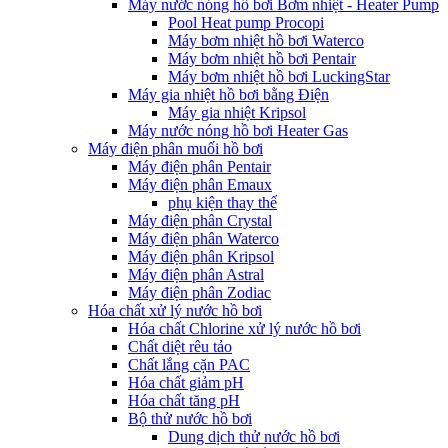
Máy nước nóng hồ bơi Bơm nhiệt - Heater Pump
Pool Heat pump Procopi
Máy bơm nhiệt hồ bơi Waterco
Máy bơm nhiệt hồ bơi Pentair
Máy bơm nhiệt hồ bơi LuckingStar
Máy gia nhiệt hồ bơi bằng Điện
Máy gia nhiệt Kripsol
Máy nước nóng hồ bơi Heater Gas
Máy điện phân muối hồ bơi
Máy điện phân Pentair
Máy điện phân Emaux
phụ kiện thay thế
Máy điện phân Crystal
Máy điện phân Waterco
Máy điện phân Kripsol
Máy điện phân Astral
Máy điện phân Zodiac
Hóa chất xử lý nước hồ bơi
Hóa chất Chlorine xử lý nước hồ bơi
Chất diệt rêu tảo
Chất lắng cặn PAC
Hóa chất giảm pH
Hóa chất tăng pH
Bộ thử nước hồ bơi
Dung dịch thử nước hồ bơi