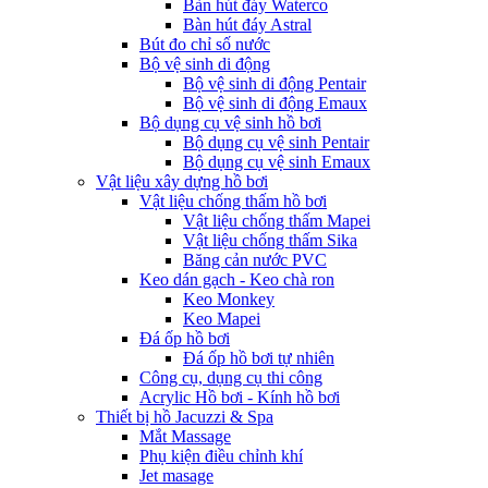
Bàn hút đáy Waterco
Bàn hút đáy Astral
Bút đo chỉ số nước
Bộ vệ sinh di động
Bộ vệ sinh di động Pentair
Bộ vệ sinh di động Emaux
Bộ dụng cụ vệ sinh hồ bơi
Bộ dụng cụ vệ sinh Pentair
Bộ dụng cụ vệ sinh Emaux
Vật liệu xây dựng hồ bơi
Vật liệu chống thấm hồ bơi
Vật liệu chống thấm Mapei
Vật liệu chống thấm Sika
Băng cản nước PVC
Keo dán gạch - Keo chà ron
Keo Monkey
Keo Mapei
Đá ốp hồ bơi
Đá ốp hồ bơi tự nhiên
Công cụ, dụng cụ thi công
Acrylic Hồ bơi - Kính hồ bơi
Thiết bị hồ Jacuzzi & Spa
Mắt Massage
Phụ kiện điều chỉnh khí
Jet masage