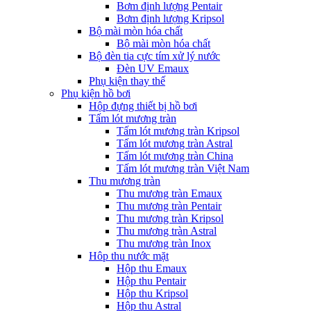
Bơm định lượng Pentair
Bơm định lượng Kripsol
Bộ mài mòn hóa chất
Bộ mài mòn hóa chất
Bộ đèn tia cực tím xử lý nước
Đèn UV Emaux
Phụ kiện thay thế
Phụ kiện hồ bơi
Hộp đựng thiết bị hồ bơi
Tấm lót mương tràn
Tấm lót mương tràn Kripsol
Tấm lót mương tràn Astral
Tấm lót mương tràn China
Tấm lót mương tràn Việt Nam
Thu mương tràn
Thu mương tràn Emaux
Thu mương tràn Pentair
Thu mương tràn Kripsol
Thu mương tràn Astral
Thu mương tràn Inox
Hôp thu nước mặt
Hộp thu Emaux
Hộp thu Pentair
Hộp thu Kripsol
Hộp thu Astral