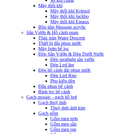
Jet khí china
Máy thổi khí
Máy thổi khí Kripsol
Máy thổi khí Jackbo
Máy thổi khí Emaux
Bồn tắm Massage acrylic
Sân Vườn & Hồ cảnh quan
Thác tràn Water Descent
Thiết bị đài phun nước
Máy bơm bể lọc
Đèn Sân Vườn & Đèn Dưới Nước
Đèn spotlight sân vườn
Đèn Led âm
Đèn hồ cảnh đài phun nước
Đèn Led Rise
Phụ kiện đèn
Đầu phun bể cảnh
Bình lọc bể cảnh
Gạch mosaic - gạch hồ bơi
Gạch thuỷ tinh
Thuỷ tinh ánh kim
Gạch gốm
Gốm men trơn
Gốm men sần
Gốm men rạn