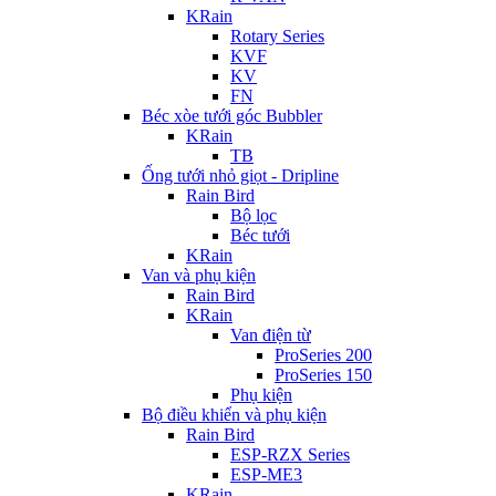
KRain
Rotary Series
KVF
KV
FN
Béc xòe tưới góc Bubbler
KRain
TB
Ống tưới nhỏ giọt - Dripline
Rain Bird
Bộ lọc
Béc tưới
KRain
Van và phụ kiện
Rain Bird
KRain
Van điện từ
ProSeries 200
ProSeries 150
Phụ kiện
Bộ điều khiển và phụ kiện
Rain Bird
ESP-RZX Series
ESP-ME3
KRain