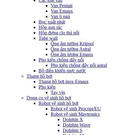
Các loại van
Van Pentair
Van Emaux
Van 6 ngả
Bục xuất phát
Hộp gạn rác
Hộp đựng clo thả nổi
Tube wall
Ống âm tường Kripsol
Ống âm tường Astral
Ống âm tương Emaux
Phụ kiện chống đẩy nổi
Phụ kiện chống đẩy nổi astral
Bộ điều khiển mực nước
Thang hồ bơi
Thang hồ bơi inox Emaux
Phụ kiện
Tay vịn
Dụng cụ vệ sinh hồ bơi
Robot vệ sinh hồ bơi
Robot vệ sinh Procopi/EU
Robot vệ sinh Maytronics
Dolphin X
Dolphin Wave
Dolphin S