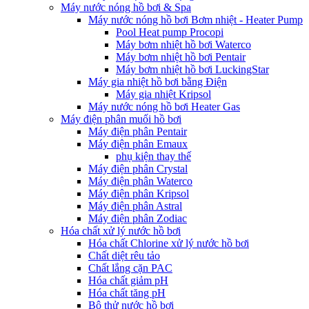
Máy nước nóng hồ bơi & Spa
Máy nước nóng hồ bơi Bơm nhiệt - Heater Pump
Pool Heat pump Procopi
Máy bơm nhiệt hồ bơi Waterco
Máy bơm nhiệt hồ bơi Pentair
Máy bơm nhiệt hồ bơi LuckingStar
Máy gia nhiệt hồ bơi bằng Điện
Máy gia nhiệt Kripsol
Máy nước nóng hồ bơi Heater Gas
Máy điện phân muối hồ bơi
Máy điện phân Pentair
Máy điện phân Emaux
phụ kiện thay thế
Máy điện phân Crystal
Máy điện phân Waterco
Máy điện phân Kripsol
Máy điện phân Astral
Máy điện phân Zodiac
Hóa chất xử lý nước hồ bơi
Hóa chất Chlorine xử lý nước hồ bơi
Chất diệt rêu tảo
Chất lắng cặn PAC
Hóa chất giảm pH
Hóa chất tăng pH
Bộ thử nước hồ bơi