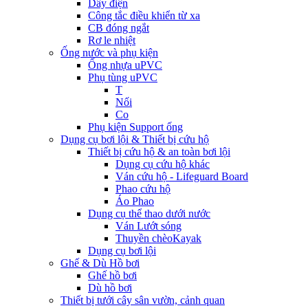
Dây điện
Công tắc điều khiển từ xa
CB đóng ngắt
Rơ le nhiệt
Ống nước và phụ kiện
Ống nhựa uPVC
Phụ tùng uPVC
T
Nối
Co
Phụ kiện Support ống
Dụng cụ bơi lội & Thiết bị cứu hộ
Thiết bị cứu hộ & an toàn bơi lội
Dụng cụ cứu hộ khác
Ván cứu hộ - Lifeguard Board
Phao cứu hộ
Áo Phao
Dụng cụ thể thao dưới nước
Ván Lướt sóng
Thuyền chèoKayak
Dụng cụ bơi lội
Ghế & Dù Hồ bơi
Ghế hồ bơi
Dù hồ bơi
Thiết bị tưới cây sân vườn, cảnh quan