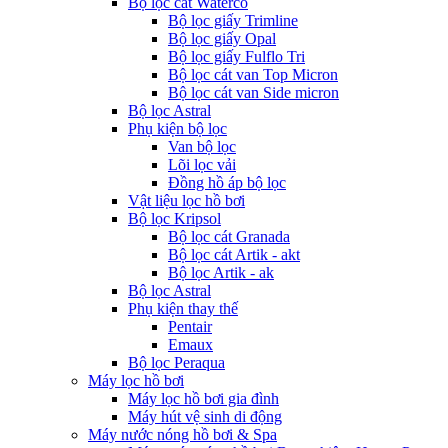
Bộ lọc cát Waterco
Bộ lọc giấy Trimline
Bộ lọc giấy Opal
Bộ lọc giấy Fulflo Tri
Bộ lọc cát van Top Micron
Bộ lọc cát van Side micron
Bộ lọc Astral
Phụ kiện bộ lọc
Van bộ lọc
Lõi lọc vải
Đồng hồ áp bộ lọc
Vật liệu lọc hồ bơi
Bộ lọc Kripsol
Bộ lọc cát Granada
Bộ lọc cát Artik - akt
Bộ lọc Artik - ak
Bộ lọc Astral
Phụ kiện thay thế
Pentair
Emaux
Bộ lọc Peraqua
Máy lọc hồ bơi
Máy lọc hồ bơi gia đình
Máy hút vệ sinh di động
Máy nước nóng hồ bơi & Spa