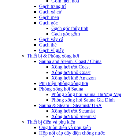
Gốm men hoa
Gạch trang trí
Gạch xà cừ
Gạch men
Gạch góc
Gạch góc thủy tinh
Gạch góc gốm
Gạch vảy cá
Gạch thẻ
Gạch vỉ giấy
Thiết bị & Phòng xông hơi
Sauna and Steam- Coast / China
Xông hơi ướt Coast
Xông hơi khô Coast
Xông hơi khô Amazon
Phụ kiện phòng xông hơi
Phòng xông hơi Sauna
Phòng xông hơi Sauna Thương Mại
Phòng xông hơi Sauna Gia Đình
Sauna & Steam - Steamist/ USA
Xông hơi ướt Steamist
Xông hơi khô Steamist
Thiết bị điện và phụ kiện
Ống luồn điện và phụ kiện
Hộp nối cáp dây điện chống nước