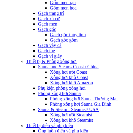
Gốm men rạn
Gốm men hoa
Gạch trang trí
Gạch xà cừ
Gạch men
Gạch góc
Gạch góc thủy tinh
Gạch góc gốm
Gạch vảy cá
Gạch thẻ
Gạch vỉ giấy
Thiết bị & Phòng xông hơi
Sauna and Steam- Coast / China
Xông hơi ướt Coast
Xông hơi khô Coast
Xông hơi khô Amazon
Phụ kiện phòng xông hơi
Phòng xông hơi Sauna
Phòng xông hơi Sauna Thương Mại
Phòng xông hơi Sauna Gia Đình
Sauna & Steam - Steamist/ USA
Xông hơi ướt Steamist
Xông hơi khô Steamist
Thiết bị điện và phụ kiện
Ống luồn điện và phụ kiện