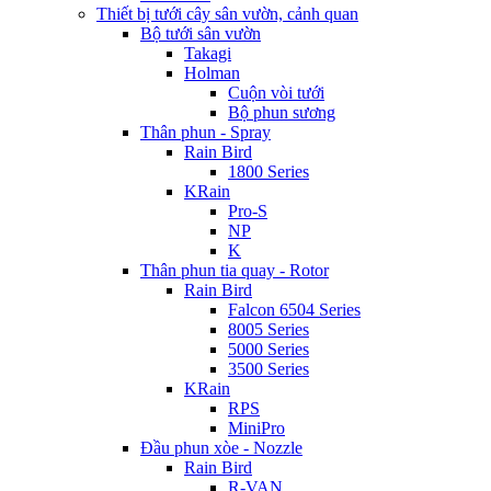
Thiết bị tưới cây sân vườn, cảnh quan
Bộ tưới sân vườn
Takagi
Holman
Cuộn vòi tưới
Bộ phun sương
Thân phun - Spray
Rain Bird
1800 Series
KRain
Pro-S
NP
K
Thân phun tia quay - Rotor
Rain Bird
Falcon 6504 Series
8005 Series
5000 Series
3500 Series
KRain
RPS
MiniPro
Đầu phun xòe - Nozzle
Rain Bird
R-VAN