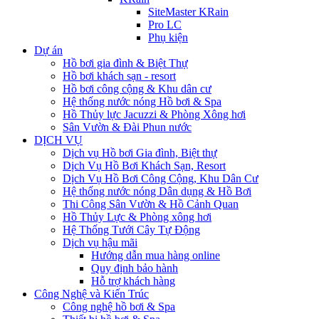
SiteMaster KRain
Pro LC
Phụ kiện
Dự án
Hồ bơi gia đình & Biệt Thự
Hồ bơi khách sạn - resort
Hồ bơi công cộng & Khu dân cư
Hệ thống nước nóng Hồ bơi & Spa
Hồ Thủy lực Jacuzzi & Phòng Xông hơi
Sân Vườn & Đài Phun nước
DỊCH VỤ
Dịch vụ Hồ bơi Gia đình, Biệt thự
Dịch Vụ Hồ Bơi Khách Sạn, Resort
Dịch Vụ Hồ Bơi Công Cộng, Khu Dân Cư
Hệ thống nước nóng Dân dụng & Hồ Bơi
Thi Công Sân Vườn & Hồ Cảnh Quan
Hồ Thủy Lực & Phòng xông hơi
Hệ Thống Tưới Cây Tự Động
Dịch vụ hậu mãi
Hướng dẫn mua hàng online
Quy định bảo hành
Hỗ trợ khách hàng
Công Nghệ và Kiến Trúc
Công nghệ hồ bơi & Spa