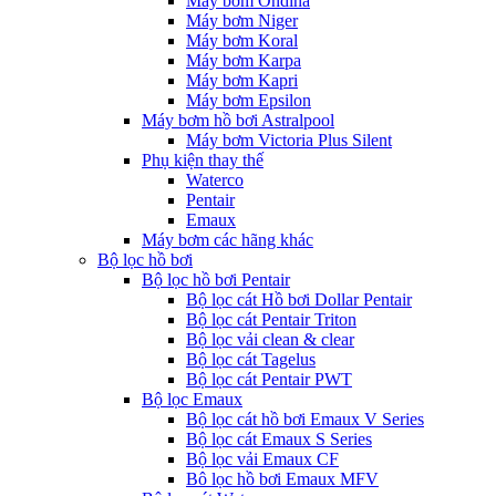
Máy bơm Ondina
Máy bơm Niger
Máy bơm Koral
Máy bơm Karpa
Máy bơm Kapri
Máy bơm Epsilon
Máy bơm hồ bơi Astralpool
Máy bơm Victoria Plus Silent
Phụ kiện thay thế
Waterco
Pentair
Emaux
Máy bơm các hãng khác
Bộ lọc hồ bơi
Bộ lọc hồ bơi Pentair
Bộ lọc cát Hồ bơi Dollar Pentair
Bộ lọc cát Pentair Triton
Bộ lọc vải clean & clear
Bộ lọc cát Tagelus
Bộ lọc cát Pentair PWT
Bộ lọc Emaux
Bộ lọc cát hồ bơi Emaux V Series
Bộ lọc cát Emaux S Series
Bộ lọc vải Emaux CF
Bô lọc hồ bơi Emaux MFV