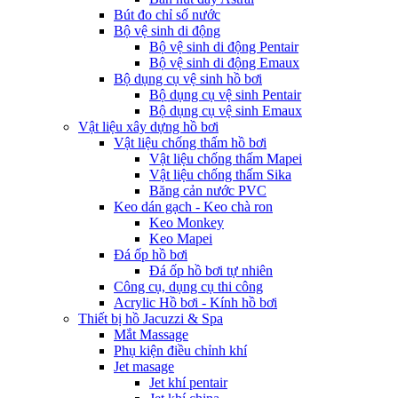
Bút đo chỉ số nước
Bộ vệ sinh di động
Bộ vệ sinh di động Pentair
Bộ vệ sinh di động Emaux
Bộ dụng cụ vệ sinh hồ bơi
Bộ dụng cụ vệ sinh Pentair
Bộ dụng cụ vệ sinh Emaux
Vật liệu xây dựng hồ bơi
Vật liệu chống thấm hồ bơi
Vật liệu chống thấm Mapei
Vật liệu chống thấm Sika
Băng cản nước PVC
Keo dán gạch - Keo chà ron
Keo Monkey
Keo Mapei
Đá ốp hồ bơi
Đá ốp hồ bơi tự nhiên
Công cụ, dụng cụ thi công
Acrylic Hồ bơi - Kính hồ bơi
Thiết bị hồ Jacuzzi & Spa
Mắt Massage
Phụ kiện điều chỉnh khí
Jet masage
Jet khí pentair