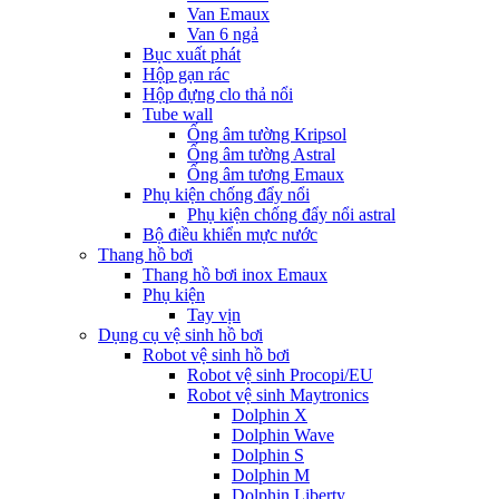
Van Emaux
Van 6 ngả
Bục xuất phát
Hộp gạn rác
Hộp đựng clo thả nổi
Tube wall
Ống âm tường Kripsol
Ống âm tường Astral
Ống âm tương Emaux
Phụ kiện chống đẩy nổi
Phụ kiện chống đẩy nổi astral
Bộ điều khiển mực nước
Thang hồ bơi
Thang hồ bơi inox Emaux
Phụ kiện
Tay vịn
Dụng cụ vệ sinh hồ bơi
Robot vệ sinh hồ bơi
Robot vệ sinh Procopi/EU
Robot vệ sinh Maytronics
Dolphin X
Dolphin Wave
Dolphin S
Dolphin M
Dolphin Liberty