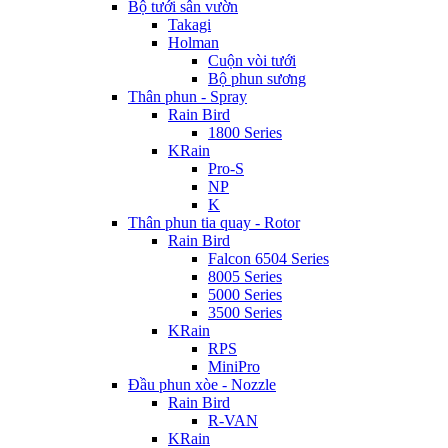
Bộ tưới sân vườn
Takagi
Holman
Cuộn vòi tưới
Bộ phun sương
Thân phun - Spray
Rain Bird
1800 Series
KRain
Pro-S
NP
K
Thân phun tia quay - Rotor
Rain Bird
Falcon 6504 Series
8005 Series
5000 Series
3500 Series
KRain
RPS
MiniPro
Đầu phun xòe - Nozzle
Rain Bird
R-VAN
KRain