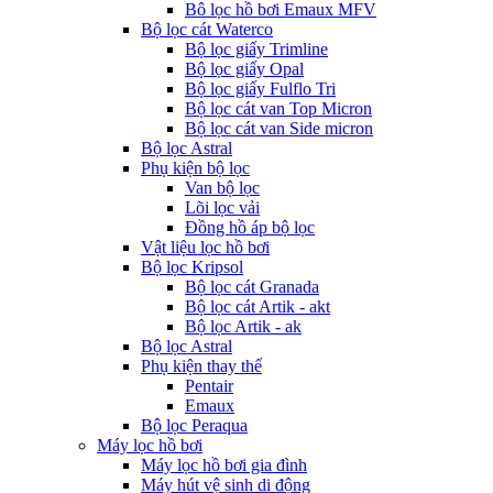
Bô lọc hồ bơi Emaux MFV
Bộ lọc cát Waterco
Bộ lọc giấy Trimline
Bộ lọc giấy Opal
Bộ lọc giấy Fulflo Tri
Bộ lọc cát van Top Micron
Bộ lọc cát van Side micron
Bộ lọc Astral
Phụ kiện bộ lọc
Van bộ lọc
Lõi lọc vải
Đồng hồ áp bộ lọc
Vật liệu lọc hồ bơi
Bộ lọc Kripsol
Bộ lọc cát Granada
Bộ lọc cát Artik - akt
Bộ lọc Artik - ak
Bộ lọc Astral
Phụ kiện thay thế
Pentair
Emaux
Bộ lọc Peraqua
Máy lọc hồ bơi
Máy lọc hồ bơi gia đình
Máy hút vệ sinh di động