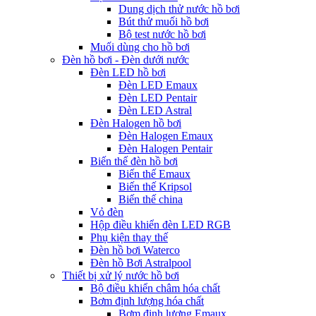
Dung dịch thử nước hồ bơi
Bút thử muối hồ bơi
Bộ test nước hồ bơi
Muối dùng cho hồ bơi
Đèn hồ bơi - Đèn dưới nước
Đèn LED hồ bơi
Đèn LED Emaux
Đèn LED Pentair
Đèn LED Astral
Đèn Halogen hồ bơi
Đèn Halogen Emaux
Đèn Halogen Pentair
Biến thế đèn hồ bơi
Biến thế Emaux
Biến thế Kripsol
Biến thế china
Vỏ đèn
Hộp điều khiển đèn LED RGB
Phụ kiện thay thế
Đèn hồ bơi Waterco
Đèn hồ Bơi Astralpool
Thiết bị xử lý nước hồ bơi
Bộ điều khiển châm hóa chất
Bơm định lượng hóa chất
Bơm định lượng Emaux