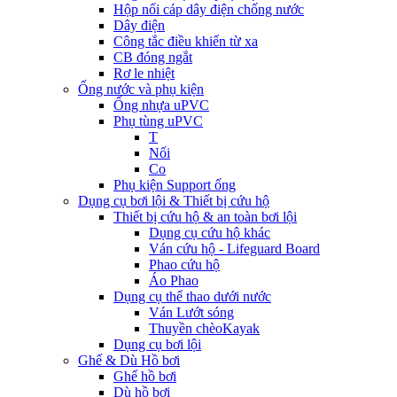
Hộp nối cáp dây điện chống nước
Dây điện
Công tắc điều khiển từ xa
CB đóng ngắt
Rơ le nhiệt
Ống nước và phụ kiện
Ống nhựa uPVC
Phụ tùng uPVC
T
Nối
Co
Phụ kiện Support ống
Dụng cụ bơi lội & Thiết bị cứu hộ
Thiết bị cứu hộ & an toàn bơi lội
Dụng cụ cứu hộ khác
Ván cứu hộ - Lifeguard Board
Phao cứu hộ
Áo Phao
Dụng cụ thể thao dưới nước
Ván Lướt sóng
Thuyền chèoKayak
Dụng cụ bơi lội
Ghế & Dù Hồ bơi
Ghế hồ bơi
Dù hồ bơi