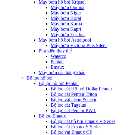
Máy bơm hồ bơi Kripsol
Máy bơm Ondina
Máy bơm Niger
Máy bơm Koral
Máy bơm Karpa
Máy bơm Kapri
Máy bơm Epsilon
Máy bơm hồ bơi Astralpool
Máy bơm Victoria Plus Silent
Phụ kiện thay thế
Waterco
Pentair
Emaux
Máy bơm các hãng khác
Bộ lọc hồ bơi
Bộ lọc hồ bơi Pentair
Bộ lọc cát Hồ bơi Dollar Pentair
Bộ lọc cát Pentair Triton
Bộ lọc vải clean & clear
Bộ lọc cát Tagelus
Bộ lọc cát Pentair PWT
Bộ lọc Emaux
Bộ lọc cát hồ bơi Emaux V Series
Bộ lọc cát Emaux S Series
Bộ lọc vải Emaux CF