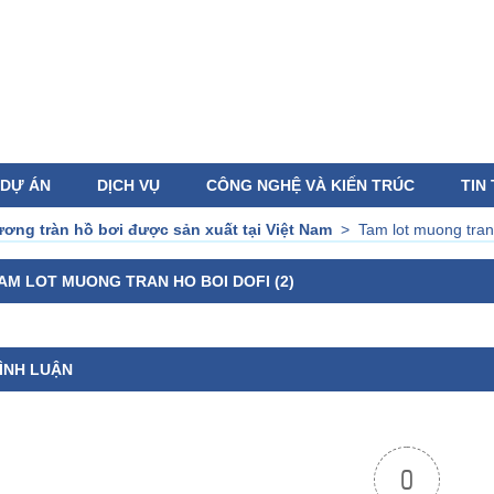
DỰ ÁN
DỊCH VỤ
CÔNG NGHỆ VÀ KIẾN TRÚC
TIN
ơng tràn hồ bơi được sản xuất tại Việt Nam
>
Tam lot muong tran 
AM LOT MUONG TRAN HO BOI DOFI (2)
ÌNH LUẬN
0