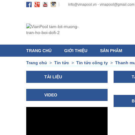
info@vinapool.vn - vinapool@gmail.com
TRANG CHỦ
GIỚI THIỆU
SẢN PHẨM
Trang chủ
>
Tin tức
>
Tin tức công ty
>
Thanh mư
TÀI LIỆU
T
VIDEO
B