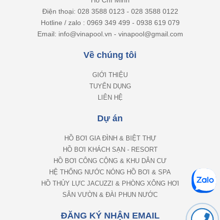
Điện thoại: 028 3588 0123 - 028 3588 0122
Hotline / zalo : 0969 349 499 - 0938 619 079
Email: info@vinapool.vn - vinapool@gmail.com
Về chúng tôi
GIỚI THIỆU
TUYỂN DỤNG
LIÊN HỆ
Dự án
HỒ BƠI GIA ĐÌNH & BIỆT THỰ
HỒ BƠI KHÁCH SẠN - RESORT
HỒ BƠI CÔNG CỘNG & KHU DÂN CƯ
HỆ THỐNG NƯỚC NÓNG HỒ BƠI & SPA
HỒ THỦY LỰC JACUZZI & PHÒNG XÔNG HƠI
SÂN VƯỜN & ĐÀI PHUN NƯỚC
ĐĂNG KÝ NHẬN EMAIL