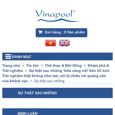
Giỏ hàng :
0
Sản phẩm
DANH MỤC
Trang chủ
>
Tin tức
>
Thể thao & Đời Sống
>
Khám phá &
Trải nghiệm
>
Sự thật sau những ‘bữa sáng nổi’ bên hồ bơi:
Trải nghiệm thật không như mơ, chỉ là chiêu trò quảng cáo
của khách sạn
>
Sự thật sau những
SỰ THẬT SAU NHỮNG
BÌNH LUẬN