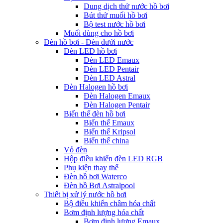
Dung dịch thử nước hồ bơi
Bút thử muối hồ bơi
Bộ test nước hồ bơi
Muối dùng cho hồ bơi
Đèn hồ bơi - Đèn dưới nước
Đèn LED hồ bơi
Đèn LED Emaux
Đèn LED Pentair
Đèn LED Astral
Đèn Halogen hồ bơi
Đèn Halogen Emaux
Đèn Halogen Pentair
Biến thế đèn hồ bơi
Biến thế Emaux
Biến thế Kripsol
Biến thế china
Vỏ đèn
Hộp điều khiển đèn LED RGB
Phụ kiện thay thế
Đèn hồ bơi Waterco
Đèn hồ Bơi Astralpool
Thiết bị xử lý nước hồ bơi
Bộ điều khiển châm hóa chất
Bơm định lượng hóa chất
Bơm định lượng Emaux