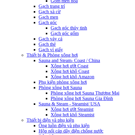
Gốm men hoa
Gạch trang trí
Gạch xà cừ
Gạch men
Gạch góc
Gạch góc thủy tinh
Gạch góc gốm
Gạch vảy cá
Gạch thẻ
Gạch vỉ giấy
Thiết bị & Phòng xông hơi
Sauna and Steam- Coast / China
Xông hơi ướt Coast
Xông hơi khô Coast
Xông hơi khô Amazon
Phụ kiện phòng xông hơi
Phòng xông hơi Sauna
Phòng xông hơi Sauna Thương Mại
Phòng xông hơi Sauna Gia Đình
Sauna & Steam - Steamist/ USA
Xông hơi ướt Steamist
Xông hơi khô Steamist
Thiết bị điện và phụ kiện
Ống luồn điện và phụ kiện
Hộp nối cáp dây điện chống nước