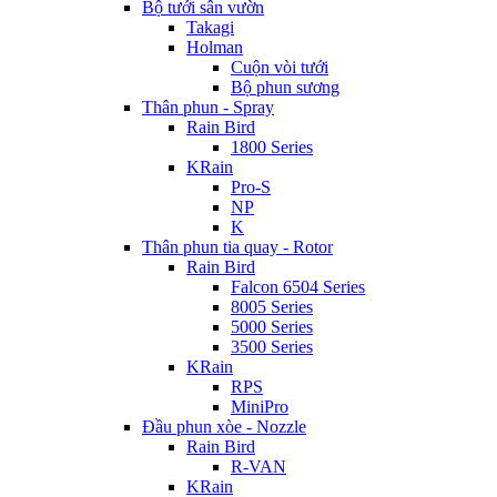
Bộ tưới sân vườn
Takagi
Holman
Cuộn vòi tưới
Bộ phun sương
Thân phun - Spray
Rain Bird
1800 Series
KRain
Pro-S
NP
K
Thân phun tia quay - Rotor
Rain Bird
Falcon 6504 Series
8005 Series
5000 Series
3500 Series
KRain
RPS
MiniPro
Đầu phun xòe - Nozzle
Rain Bird
R-VAN
KRain