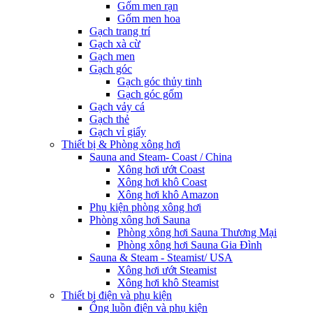
Gốm men rạn
Gốm men hoa
Gạch trang trí
Gạch xà cừ
Gạch men
Gạch góc
Gạch góc thủy tinh
Gạch góc gốm
Gạch vảy cá
Gạch thẻ
Gạch vỉ giấy
Thiết bị & Phòng xông hơi
Sauna and Steam- Coast / China
Xông hơi ướt Coast
Xông hơi khô Coast
Xông hơi khô Amazon
Phụ kiện phòng xông hơi
Phòng xông hơi Sauna
Phòng xông hơi Sauna Thương Mại
Phòng xông hơi Sauna Gia Đình
Sauna & Steam - Steamist/ USA
Xông hơi ướt Steamist
Xông hơi khô Steamist
Thiết bị điện và phụ kiện
Ống luồn điện và phụ kiện