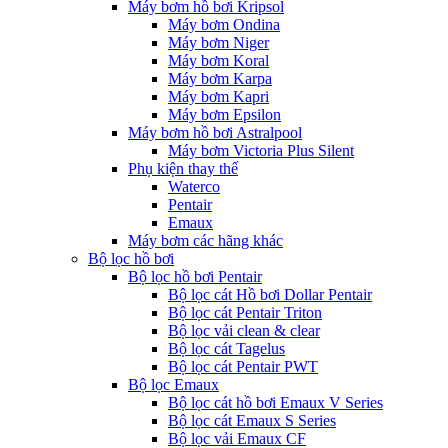
Máy bơm hồ bơi Kripsol
Máy bơm Ondina
Máy bơm Niger
Máy bơm Koral
Máy bơm Karpa
Máy bơm Kapri
Máy bơm Epsilon
Máy bơm hồ bơi Astralpool
Máy bơm Victoria Plus Silent
Phụ kiện thay thế
Waterco
Pentair
Emaux
Máy bơm các hãng khác
Bộ lọc hồ bơi
Bộ lọc hồ bơi Pentair
Bộ lọc cát Hồ bơi Dollar Pentair
Bộ lọc cát Pentair Triton
Bộ lọc vải clean & clear
Bộ lọc cát Tagelus
Bộ lọc cát Pentair PWT
Bộ lọc Emaux
Bộ lọc cát hồ bơi Emaux V Series
Bộ lọc cát Emaux S Series
Bộ lọc vải Emaux CF