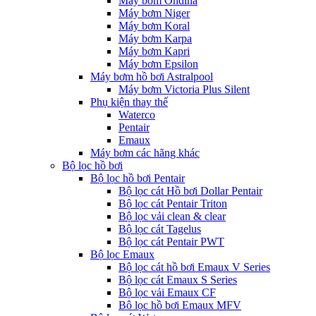
Máy bơm Ondina
Máy bơm Niger
Máy bơm Koral
Máy bơm Karpa
Máy bơm Kapri
Máy bơm Epsilon
Máy bơm hồ bơi Astralpool
Máy bơm Victoria Plus Silent
Phụ kiện thay thế
Waterco
Pentair
Emaux
Máy bơm các hãng khác
Bộ lọc hồ bơi
Bộ lọc hồ bơi Pentair
Bộ lọc cát Hồ bơi Dollar Pentair
Bộ lọc cát Pentair Triton
Bộ lọc vải clean & clear
Bộ lọc cát Tagelus
Bộ lọc cát Pentair PWT
Bộ lọc Emaux
Bộ lọc cát hồ bơi Emaux V Series
Bộ lọc cát Emaux S Series
Bộ lọc vải Emaux CF
Bô lọc hồ bơi Emaux MFV