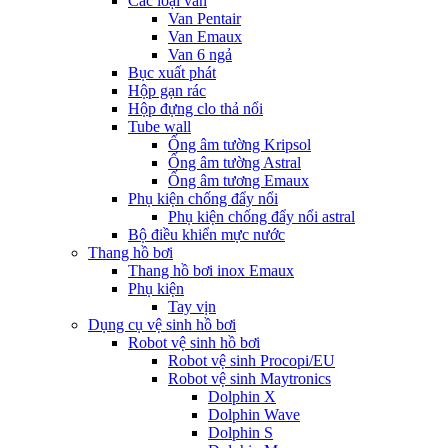
Các loại van
Van Pentair
Van Emaux
Van 6 ngả
Bục xuất phát
Hộp gạn rác
Hộp đựng clo thả nổi
Tube wall
Ống âm tường Kripsol
Ống âm tường Astral
Ống âm tương Emaux
Phụ kiện chống đẩy nổi
Phụ kiện chống đẩy nổi astral
Bộ điều khiển mực nước
Thang hồ bơi
Thang hồ bơi inox Emaux
Phụ kiện
Tay vịn
Dụng cụ vệ sinh hồ bơi
Robot vệ sinh hồ bơi
Robot vệ sinh Procopi/EU
Robot vệ sinh Maytronics
Dolphin X
Dolphin Wave
Dolphin S