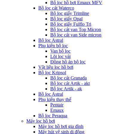
Bô lọc hồ bơi Emaux MFV
Bộ lọc cát Waterco
Bộ lọc giấy Trimline
Bộ lọc giấy Opal
Bộ lọc giấy Fulflo Tri
Bộ lọc cát van Top Micron
Bộ lọc cát van Side micron
Bộ lọc Astral
Phụ kiện bộ lọc
Van bộ lọc
Lõi lọc vải
Đồng hồ áp bộ lọc
Vật liệu lọc hồ bơi
Bộ lọc Kripsol
Bộ lọc cát Granada
Bộ lọc cát Artik - akt
Bộ lọc Artik - ak
Bộ lọc Astral
Phụ kiện thay thế
Pentair
Emaux
Bộ lọc Peraqua
Máy lọc hồ bơi
Máy lọc hồ bơi gia đình
Máy hút vệ sinh di động