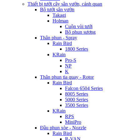
Thiết bị tưới cây sân vườn, cảnh quan
Bộ tưới sân vườn
Takagi
Holman
Cuộn vòi tưới
Bộ phun sương
Thân phun - Spray
Rain Bird
1800 Series
KRain
Pro-S
NP
K
Thân phun tia quay - Rotor
Rain Bird
Falcon 6504 Series
8005 Series
5000 Series
3500 Series
KRain
RPS
MiniPro
Đầu phun xòe - Nozzle
Rain Bird
R-VAN