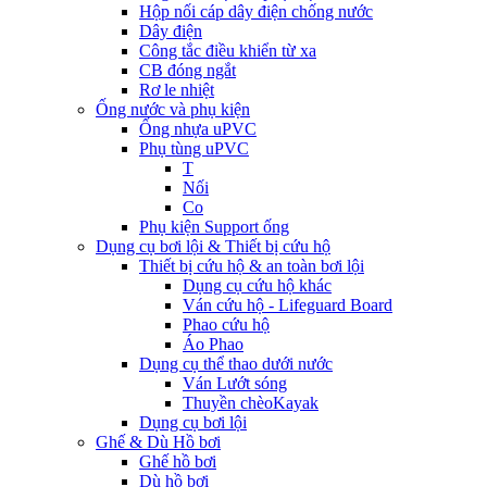
Hộp nối cáp dây điện chống nước
Dây điện
Công tắc điều khiển từ xa
CB đóng ngắt
Rơ le nhiệt
Ống nước và phụ kiện
Ống nhựa uPVC
Phụ tùng uPVC
T
Nối
Co
Phụ kiện Support ống
Dụng cụ bơi lội & Thiết bị cứu hộ
Thiết bị cứu hộ & an toàn bơi lội
Dụng cụ cứu hộ khác
Ván cứu hộ - Lifeguard Board
Phao cứu hộ
Áo Phao
Dụng cụ thể thao dưới nước
Ván Lướt sóng
Thuyền chèoKayak
Dụng cụ bơi lội
Ghế & Dù Hồ bơi
Ghế hồ bơi
Dù hồ bơi