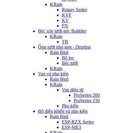
KRain
Rotary Series
KVF
KV
FN
Béc xòe tưới góc Bubbler
KRain
TB
Ống tưới nhỏ giọt - Dripline
Rain Bird
Bộ lọc
Béc tưới
KRain
Van và phụ kiện
Rain Bird
KRain
Van điện từ
ProSeries 200
ProSeries 150
Phụ kiện
Bộ điều khiển và phụ kiện
Rain Bird
ESP-RZX Series
ESP-ME3
KRain