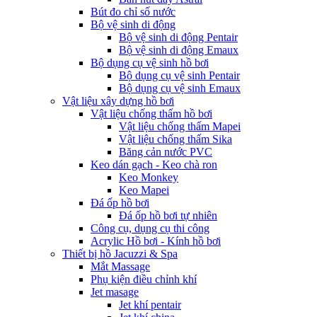
Bút đo chỉ số nước
Bộ vệ sinh di động
Bộ vệ sinh di động Pentair
Bộ vệ sinh di động Emaux
Bộ dụng cụ vệ sinh hồ bơi
Bộ dụng cụ vệ sinh Pentair
Bộ dụng cụ vệ sinh Emaux
Vật liệu xây dựng hồ bơi
Vật liệu chống thấm hồ bơi
Vật liệu chống thấm Mapei
Vật liệu chống thấm Sika
Băng cản nước PVC
Keo dán gạch - Keo chà ron
Keo Monkey
Keo Mapei
Đá ốp hồ bơi
Đá ốp hồ bơi tự nhiên
Công cụ, dụng cụ thi công
Acrylic Hồ bơi - Kính hồ bơi
Thiết bị hồ Jacuzzi & Spa
Mắt Massage
Phụ kiện điều chỉnh khí
Jet masage
Jet khí pentair