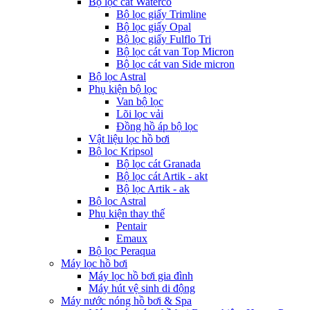
Bộ lọc cát Waterco
Bộ lọc giấy Trimline
Bộ lọc giấy Opal
Bộ lọc giấy Fulflo Tri
Bộ lọc cát van Top Micron
Bộ lọc cát van Side micron
Bộ lọc Astral
Phụ kiện bộ lọc
Van bộ lọc
Lõi lọc vải
Đồng hồ áp bộ lọc
Vật liệu lọc hồ bơi
Bộ lọc Kripsol
Bộ lọc cát Granada
Bộ lọc cát Artik - akt
Bộ lọc Artik - ak
Bộ lọc Astral
Phụ kiện thay thế
Pentair
Emaux
Bộ lọc Peraqua
Máy lọc hồ bơi
Máy lọc hồ bơi gia đình
Máy hút vệ sinh di động
Máy nước nóng hồ bơi & Spa