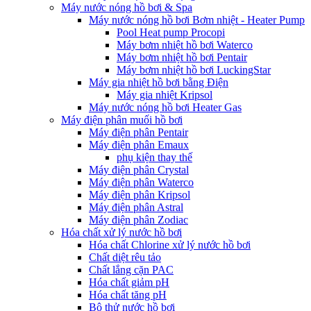
Máy nước nóng hồ bơi & Spa
Máy nước nóng hồ bơi Bơm nhiệt - Heater Pump
Pool Heat pump Procopi
Máy bơm nhiệt hồ bơi Waterco
Máy bơm nhiệt hồ bơi Pentair
Máy bơm nhiệt hồ bơi LuckingStar
Máy gia nhiệt hồ bơi bằng Điện
Máy gia nhiệt Kripsol
Máy nước nóng hồ bơi Heater Gas
Máy điện phân muối hồ bơi
Máy điện phân Pentair
Máy điện phân Emaux
phụ kiện thay thế
Máy điện phân Crystal
Máy điện phân Waterco
Máy điện phân Kripsol
Máy điện phân Astral
Máy điện phân Zodiac
Hóa chất xử lý nước hồ bơi
Hóa chất Chlorine xử lý nước hồ bơi
Chất diệt rêu tảo
Chất lắng cặn PAC
Hóa chất giảm pH
Hóa chất tăng pH
Bộ thử nước hồ bơi