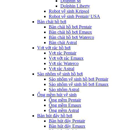
Dolphin M
Dolphin Liberty
Robot vệ sinh Kripsol
Robot vệ sinh Pentair/ USA
Bàn chải hồ bơi
Bàn chải hồ bơi Pentair
Bàn chải hồ bơi Emaux
Bàn chải hồ bơi Waterco
Bàn chải Astral
Vợt vớt rác hồ bơi
Vợt rác Pentair
Vợt vớt rác Emaux
Vợt rác Waterco
Vợt rác Astral
Sào nhôm vệ sinh hồ bơi
Sào nhôm vệ sinh hồ bơi Pentair
Sào nhôm vệ sinh hồ bơi Emaux
Sào nhôm Astral
Ống mềm hút vệ sinh
Ống mềm Pentair
Ống mềm Emaux
Ống mềm Astral
Bàn hút đáy hồ bơi
Bàn hút đáy Pentair
Bàn hút đáy Emaux