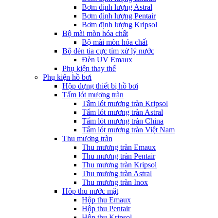
Bơm định lượng Astral
Bơm định lượng Pentair
Bơm định lượng Kripsol
Bộ mài mòn hóa chất
Bộ mài mòn hóa chất
Bộ đèn tia cực tím xử lý nước
Đèn UV Emaux
Phụ kiện thay thế
Phụ kiện hồ bơi
Hộp đựng thiết bị hồ bơi
Tấm lót mương tràn
Tấm lót mương tràn Kripsol
Tấm lót mương tràn Astral
Tấm lót mương tràn China
Tấm lót mương tràn Việt Nam
Thu mương tràn
Thu mương tràn Emaux
Thu mương tràn Pentair
Thu mương tràn Kripsol
Thu mương tràn Astral
Thu mương tràn Inox
Hôp thu nước mặt
Hộp thu Emaux
Hộp thu Pentair
Hộp thu Kripsol