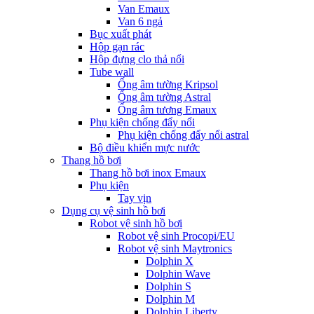
Van Emaux
Van 6 ngả
Bục xuất phát
Hộp gạn rác
Hộp đựng clo thả nổi
Tube wall
Ống âm tường Kripsol
Ống âm tường Astral
Ống âm tương Emaux
Phụ kiện chống đẩy nổi
Phụ kiện chống đẩy nổi astral
Bộ điều khiển mực nước
Thang hồ bơi
Thang hồ bơi inox Emaux
Phụ kiện
Tay vịn
Dụng cụ vệ sinh hồ bơi
Robot vệ sinh hồ bơi
Robot vệ sinh Procopi/EU
Robot vệ sinh Maytronics
Dolphin X
Dolphin Wave
Dolphin S
Dolphin M
Dolphin Liberty