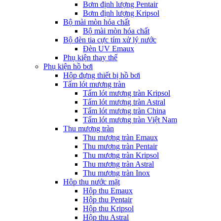
Bơm định lượng Pentair
Bơm định lượng Kripsol
Bộ mài mòn hóa chất
Bộ mài mòn hóa chất
Bộ đèn tia cực tím xử lý nước
Đèn UV Emaux
Phụ kiện thay thế
Phụ kiện hồ bơi
Hộp đựng thiết bị hồ bơi
Tấm lót mương tràn
Tấm lót mương tràn Kripsol
Tấm lót mương tràn Astral
Tấm lót mương tràn China
Tấm lót mương tràn Việt Nam
Thu mương tràn
Thu mương tràn Emaux
Thu mương tràn Pentair
Thu mương tràn Kripsol
Thu mương tràn Astral
Thu mương tràn Inox
Hôp thu nước mặt
Hộp thu Emaux
Hộp thu Pentair
Hộp thu Kripsol
Hộp thu Astral