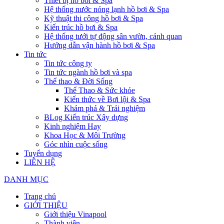
Thiết bị hồ bơi & Spa
Hệ thống nước nóng lạnh hồ bơi & Spa
Kỹ thuật thi công hồ bơi & Spa
Kiến trúc hồ bơi & Spa
Hệ thống tưới tự động sân vườn, cảnh quan
Hướng dẫn vận hành hồ bơi & Spa
Tin tức
Tin tức công ty
Tin tức ngành hồ bơi và spa
Thể thao & Đời Sống
Thể Thao & Sức khỏe
Kiến thức về Bơi lội & Spa
Khám phá & Trải nghiệm
BLog Kiến trúc Xây dựng
Kinh nghiệm Hay
Khoa Học & Môi Trường
Góc nhìn cuộc sống
Tuyển dụng
LIÊN HỆ
DANH MỤC
Trang chủ
GIỚI THIỆU
Giới thiệu Vinapool
Thành viên