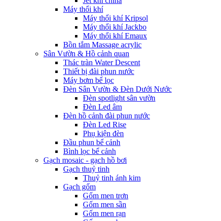
Jet khí china
Máy thổi khí
Máy thổi khí Kripsol
Máy thổi khí Jackbo
Máy thổi khí Emaux
Bồn tắm Massage acrylic
Sân Vườn & Hồ cảnh quan
Thác tràn Water Descent
Thiết bị đài phun nước
Máy bơm bể lọc
Đèn Sân Vườn & Đèn Dưới Nước
Đèn spotlight sân vườn
Đèn Led âm
Đèn hồ cảnh đài phun nước
Đèn Led Rise
Phụ kiện đèn
Đầu phun bể cảnh
Bình lọc bể cảnh
Gạch mosaic - gạch hồ bơi
Gạch thuỷ tinh
Thuỷ tinh ánh kim
Gạch gốm
Gốm men trơn
Gốm men sần
Gốm men rạn