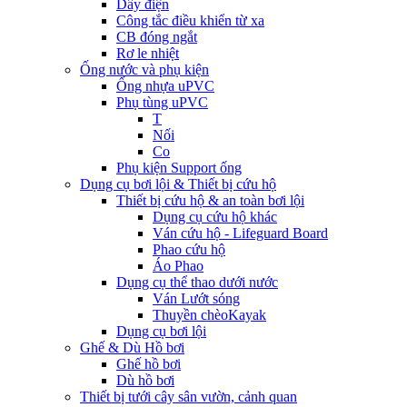
Dây điện
Công tắc điều khiển từ xa
CB đóng ngắt
Rơ le nhiệt
Ống nước và phụ kiện
Ống nhựa uPVC
Phụ tùng uPVC
T
Nối
Co
Phụ kiện Support ống
Dụng cụ bơi lội & Thiết bị cứu hộ
Thiết bị cứu hộ & an toàn bơi lội
Dụng cụ cứu hộ khác
Ván cứu hộ - Lifeguard Board
Phao cứu hộ
Áo Phao
Dụng cụ thể thao dưới nước
Ván Lướt sóng
Thuyền chèoKayak
Dụng cụ bơi lội
Ghế & Dù Hồ bơi
Ghế hồ bơi
Dù hồ bơi
Thiết bị tưới cây sân vườn, cảnh quan