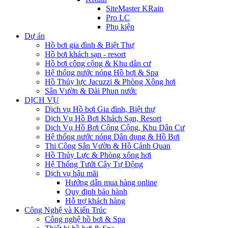
SiteMaster KRain
Pro LC
Phụ kiện
Dự án
Hồ bơi gia đình & Biệt Thự
Hồ bơi khách sạn - resort
Hồ bơi công cộng & Khu dân cư
Hệ thống nước nóng Hồ bơi & Spa
Hồ Thủy lực Jacuzzi & Phòng Xông hơi
Sân Vườn & Đài Phun nước
DỊCH VỤ
Dịch vụ Hồ bơi Gia đình, Biệt thự
Dịch Vụ Hồ Bơi Khách Sạn, Resort
Dịch Vụ Hồ Bơi Công Cộng, Khu Dân Cư
Hệ thống nước nóng Dân dụng & Hồ Bơi
Thi Công Sân Vườn & Hồ Cảnh Quan
Hồ Thủy Lực & Phòng xông hơi
Hệ Thống Tưới Cây Tự Động
Dịch vụ hậu mãi
Hướng dẫn mua hàng online
Quy định bảo hành
Hỗ trợ khách hàng
Công Nghệ và Kiến Trúc
Công nghệ hồ bơi & Spa