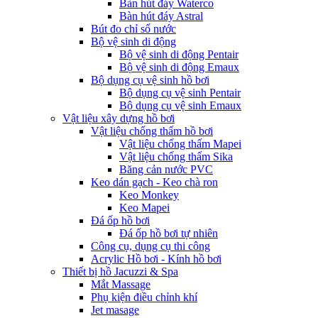
Bàn hút đáy Waterco
Bàn hút đáy Astral
Bút đo chỉ số nước
Bộ vệ sinh di động
Bộ vệ sinh di động Pentair
Bộ vệ sinh di động Emaux
Bộ dụng cụ vệ sinh hồ bơi
Bộ dụng cụ vệ sinh Pentair
Bộ dụng cụ vệ sinh Emaux
Vật liệu xây dựng hồ bơi
Vật liệu chống thấm hồ bơi
Vật liệu chống thấm Mapei
Vật liệu chống thấm Sika
Băng cản nước PVC
Keo dán gạch - Keo chà ron
Keo Monkey
Keo Mapei
Đá ốp hồ bơi
Đá ốp hồ bơi tự nhiên
Công cụ, dụng cụ thi công
Acrylic Hồ bơi - Kính hồ bơi
Thiết bị hồ Jacuzzi & Spa
Mắt Massage
Phụ kiện điều chỉnh khí
Jet masage