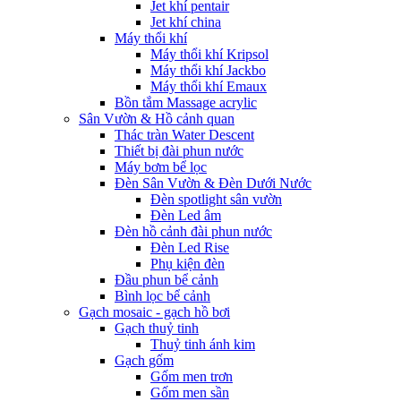
Jet khí pentair
Jet khí china
Máy thổi khí
Máy thổi khí Kripsol
Máy thổi khí Jackbo
Máy thổi khí Emaux
Bồn tắm Massage acrylic
Sân Vườn & Hồ cảnh quan
Thác tràn Water Descent
Thiết bị đài phun nước
Máy bơm bể lọc
Đèn Sân Vườn & Đèn Dưới Nước
Đèn spotlight sân vườn
Đèn Led âm
Đèn hồ cảnh đài phun nước
Đèn Led Rise
Phụ kiện đèn
Đầu phun bể cảnh
Bình lọc bể cảnh
Gạch mosaic - gạch hồ bơi
Gạch thuỷ tinh
Thuỷ tinh ánh kim
Gạch gốm
Gốm men trơn
Gốm men sần