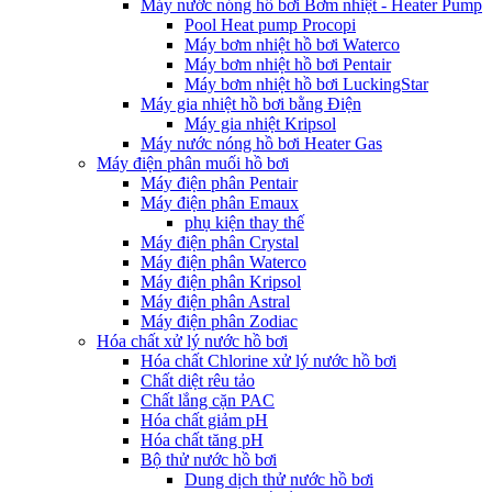
Máy nước nóng hồ bơi Bơm nhiệt - Heater Pump
Pool Heat pump Procopi
Máy bơm nhiệt hồ bơi Waterco
Máy bơm nhiệt hồ bơi Pentair
Máy bơm nhiệt hồ bơi LuckingStar
Máy gia nhiệt hồ bơi bằng Điện
Máy gia nhiệt Kripsol
Máy nước nóng hồ bơi Heater Gas
Máy điện phân muối hồ bơi
Máy điện phân Pentair
Máy điện phân Emaux
phụ kiện thay thế
Máy điện phân Crystal
Máy điện phân Waterco
Máy điện phân Kripsol
Máy điện phân Astral
Máy điện phân Zodiac
Hóa chất xử lý nước hồ bơi
Hóa chất Chlorine xử lý nước hồ bơi
Chất diệt rêu tảo
Chất lắng cặn PAC
Hóa chất giảm pH
Hóa chất tăng pH
Bộ thử nước hồ bơi
Dung dịch thử nước hồ bơi