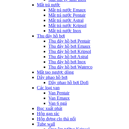
Mắt trả nước
Mắt trả nước Emaux
Mắt trả nước Pentair
Mắt trả nước Astral
Mắt trả nước Kripsol
Mắt trả nước Inox
Thu đáy hồ bơi
Thu đáy hồ bơi Pentair
Thu đáy hồ bơi Emaux
Thu đáy hồ bơi Kripsol
Thu đáy hồ bơi Astral
Thu đáy hồ bơi Inox
Thu đáy hồ bơi Waterco
Mắt tạo ngược dòng
Dây phao hồ bơi
Dây phao hồ bơi Dofi
Các loại van
Van Pentair
Van Emaux
Van 6 ngả
Bục xuất phát
Hộp gạn rác
Hộp đựng clo thả nổi
Tube wall