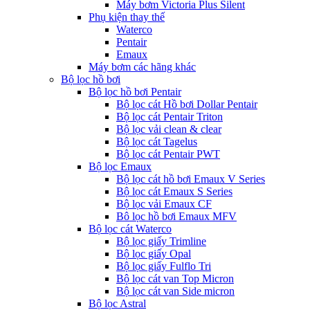
Máy bơm Victoria Plus Silent
Phụ kiện thay thế
Waterco
Pentair
Emaux
Máy bơm các hãng khác
Bộ lọc hồ bơi
Bộ lọc hồ bơi Pentair
Bộ lọc cát Hồ bơi Dollar Pentair
Bộ lọc cát Pentair Triton
Bộ lọc vải clean & clear
Bộ lọc cát Tagelus
Bộ lọc cát Pentair PWT
Bộ lọc Emaux
Bộ lọc cát hồ bơi Emaux V Series
Bộ lọc cát Emaux S Series
Bộ lọc vải Emaux CF
Bô lọc hồ bơi Emaux MFV
Bộ lọc cát Waterco
Bộ lọc giấy Trimline
Bộ lọc giấy Opal
Bộ lọc giấy Fulflo Tri
Bộ lọc cát van Top Micron
Bộ lọc cát van Side micron
Bộ lọc Astral