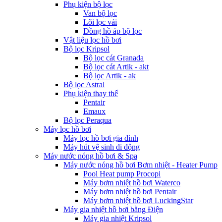
Phụ kiện bộ lọc
Van bộ lọc
Lõi lọc vải
Đồng hồ áp bộ lọc
Vật liệu lọc hồ bơi
Bộ lọc Kripsol
Bộ lọc cát Granada
Bộ lọc cát Artik - akt
Bộ lọc Artik - ak
Bộ lọc Astral
Phụ kiện thay thế
Pentair
Emaux
Bộ lọc Peraqua
Máy lọc hồ bơi
Máy lọc hồ bơi gia đình
Máy hút vệ sinh di động
Máy nước nóng hồ bơi & Spa
Máy nước nóng hồ bơi Bơm nhiệt - Heater Pump
Pool Heat pump Procopi
Máy bơm nhiệt hồ bơi Waterco
Máy bơm nhiệt hồ bơi Pentair
Máy bơm nhiệt hồ bơi LuckingStar
Máy gia nhiệt hồ bơi bằng Điện
Máy gia nhiệt Kripsol