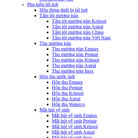
Phụ kiện hồ bơi
Hộp đựng thiết bị hồ bơi
Tấm lót mương tràn
Tấm lót mương tràn Kripsol
Tấm lót mương tràn Astral
Tấm lót mương tràn China
Tấm lót mương tràn Việt Nam
Thu mương tràn
Thu mương tràn Emaux
Thu mương tràn Pentair
Thu mương tràn Kripsol
Thu mương tràn Astral
Thu mương tràn Inox
Hôp thu nước mặt
Hộp thu Emaux
Hộp thu Pentair
Hộp thu Kripsol
Hộp thu Astral
Hộp thu Waterco
Mắt hút vệ sinh
Mắt hút vệ sinh Emaux
Mắt hút vệ sinh Pentair
Mắt hút vệ sinh Kripsol
Mắt hút vệ sinh Astral
Mắt hút vệ sinh Inox