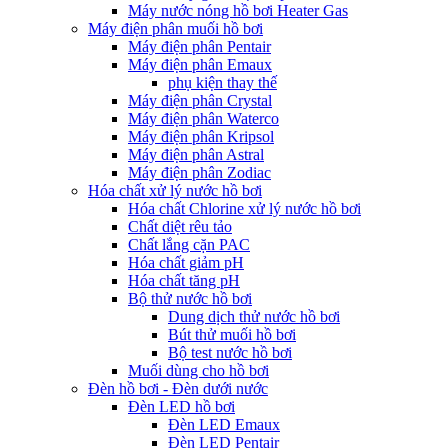
Máy nước nóng hồ bơi Heater Gas
Máy điện phân muối hồ bơi
Máy điện phân Pentair
Máy điện phân Emaux
phụ kiện thay thế
Máy điện phân Crystal
Máy điện phân Waterco
Máy điện phân Kripsol
Máy điện phân Astral
Máy điện phân Zodiac
Hóa chất xử lý nước hồ bơi
Hóa chất Chlorine xử lý nước hồ bơi
Chất diệt rêu tảo
Chất lắng cặn PAC
Hóa chất giảm pH
Hóa chất tăng pH
Bộ thử nước hồ bơi
Dung dịch thử nước hồ bơi
Bút thử muối hồ bơi
Bộ test nước hồ bơi
Muối dùng cho hồ bơi
Đèn hồ bơi - Đèn dưới nước
Đèn LED hồ bơi
Đèn LED Emaux
Đèn LED Pentair