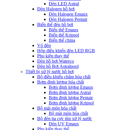
Đèn LED Astral
Đèn Halogen hồ bơi
Đèn Halogen Emaux
Đèn Halogen Pentair
Biến thế đèn hồ bơi
Biến thế Emaux
Biến thế Kripsol
Biến thế china
Vỏ đèn
Hộp điều khiển đèn LED RGB
Phụ kiện thay thế
Đèn hồ bơi Waterco
Đèn hồ Bơi Astralpool
Thiết bị xử lý nước hồ bơi
Bộ điều khiển châm hóa chất
Bơm định lượng hóa chất
Bơm định lượng Emaux
Bơm định lượng Astral
Bơm định lượng Pentair
Bơm định lượng Kripsol
Bộ mài mòn hóa chất
Bộ mài mòn hóa chất
Bộ đèn tia cực tím xử lý nước
Đèn UV Emaux
Phụ kiện thay thế