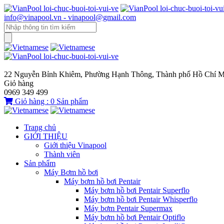
info@vinapool.vn - vinapool@gmail.com
22 Nguyễn Bỉnh Khiêm, Phường Hạnh Thông, Thành phố Hồ Chí M
Giỏ hàng
0969 349 499
Giỏ hàng :
0
Sản phẩm
Trang chủ
GIỚI THIỆU
Giới thiệu Vinapool
Thành viên
Sản phẩm
Máy Bơm hồ bơi
Máy bơm hồ bơi Pentair
Máy bơm hồ bơi Pentair Superflo
Máy bơm hồ bơi Pentair Whisperflo
Máy bơm Pentair Supermax
Máy bơm hồ bơi Pentair Optiflo