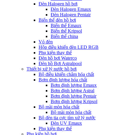
Đèn Halogen hồ bơi
Đèn Halogen Emaux
Đèn Halogen Pentair
Biến thế đèn hồ bơi
Biến thế Emaux
Biến thế Kripsol
Biến thế china
Vỏ đèn
Hộp điều khiển đèn LED RGB
Phụ kiện thay thế
Đèn hồ bơi Waterco
Đèn hồ Bơi Astralpool
Thiết bị xử lý nước hồ bơi
Bộ điều khiển châm hóa chất
Bơm định lượng hóa chất
Bơm định lượng Emaux
Bơm định lượng Astral
Bơm định lượng Pentair
Bơm định lượng Kripsol
Bộ mài mòn hóa chất
Bộ mài mòn hóa chất
Bộ đèn tia cực tím xử lý nước
Đèn UV Emaux
Phụ kiện thay thế
Phụ kiện hồ bơi