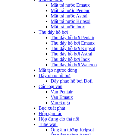
Mắt trả nước Emaux
Mắt trả nước Pentair
Mắt trả nước Astral
Mắt trả nước Kripsol
Mắt trả nước Inox
Thu đáy hồ bơi
Thu đáy hồ bơi Pentair
Thu đáy hồ bơi Emaux
Thu đáy hồ bơi Kripsol
Thu đáy hồ bơi Astral
Thu đáy hồ bơi Inox
Thu đáy hồ bơi Waterco
Mắt tạo ngược dòng
Dây phao hồ bơi
Dây phao hồ bơi Dofi
Các loại van
Van Pentair
Van Emaux
Van 6 ngả
Bục xuất phát
Hộp gạn rác
Hộp đựng clo thả nổi
Tube wall
Ống âm tường Kripsol