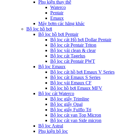
Phụ kiện thay thế
Waterco
Pentair
Emaux
Máy bơm các hãng khác
Bộ lọc hồ bơi
Bộ lọc hồ bơi Pentair
Bộ lọc cát Hồ bơi Dollar Pentair
Bộ lọc cát Pentair Triton
Bộ lọc vải clean & clear
Bộ lọc cát Tagelus
Bộ lọc cát Pentair PWT
Bộ lọc Emaux
Bộ lọc cát hồ bơi Emaux V Series
Bộ lọc cát Emaux S Series
Bộ lọc vải Emaux CF
Bô lọc hồ bơi Emaux MFV
Bộ lọc cát Waterco
Bộ lọc giấy Trimline
Bộ lọc giấy Opal
Bộ lọc giấy Fulflo Tri
Bộ lọc cát van Top Micron
Bộ lọc cát van Side micron
Bộ lọc Astral
Phụ kiện bộ lọc