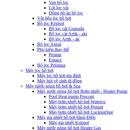
Van bộ lọc
Lõi lọc vải
Đồng hồ áp bộ lọc
Vật liệu lọc hồ bơi
Bộ lọc Kripsol
Bộ lọc cát Granada
Bộ lọc cát Artik - akt
Bộ lọc Artik - ak
Bộ lọc Astral
Phụ kiện thay thế
Pentair
Emaux
Bộ lọc Peraqua
Máy lọc hồ bơi
Máy lọc hồ bơi gia đình
Máy hút vệ sinh di động
Máy nước nóng hồ bơi & Spa
Máy nước nóng hồ bơi Bơm nhiệt - Heater Pump
Pool Heat pump Procopi
Máy bơm nhiệt hồ bơi Waterco
Máy bơm nhiệt hồ bơi Pentair
Máy bơm nhiệt hồ bơi LuckingStar
Máy gia nhiệt hồ bơi bằng Điện
Máy gia nhiệt Kripsol
Máy nước nóng hồ bơi Heater Gas