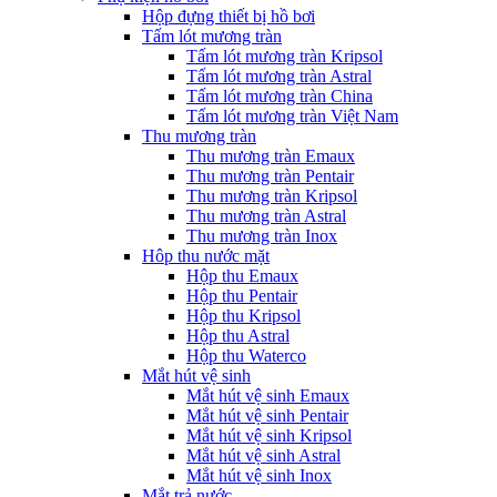
Hộp đựng thiết bị hồ bơi
Tấm lót mương tràn
Tấm lót mương tràn Kripsol
Tấm lót mương tràn Astral
Tấm lót mương tràn China
Tấm lót mương tràn Việt Nam
Thu mương tràn
Thu mương tràn Emaux
Thu mương tràn Pentair
Thu mương tràn Kripsol
Thu mương tràn Astral
Thu mương tràn Inox
Hôp thu nước mặt
Hộp thu Emaux
Hộp thu Pentair
Hộp thu Kripsol
Hộp thu Astral
Hộp thu Waterco
Mắt hút vệ sinh
Mắt hút vệ sinh Emaux
Mắt hút vệ sinh Pentair
Mắt hút vệ sinh Kripsol
Mắt hút vệ sinh Astral
Mắt hút vệ sinh Inox
Mắt trả nước