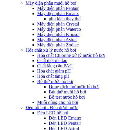
Máy điện phân muối hồ bơi
Máy điện phân Pentair
Máy điện phân Emaux
phụ kiện thay thế
Máy điện phân Crystal
Máy điện phân Waterco
Máy điện phân Kripsol
Máy điện phân Astral
Máy điện phân Zodiac
Hóa chất xử lý nước hồ bơi
Hóa chất Chlorine xử lý nước hồ bơi
Chất diệt rêu tảo
Chất lắng cặn PAC
Hóa chất giảm pH
Hóa chất tăng pH
Bộ thử nước hồ bơi
Dung dịch thử nước hồ bơi
Bút thử muối hồ bơi
Bộ test nước hồ bơi
Muối dùng cho hồ bơi
Đèn hồ bơi - Đèn dưới nước
Đèn LED hồ bơi
Đèn LED Emaux
Đèn LED Pentair
Đèn LED Astral