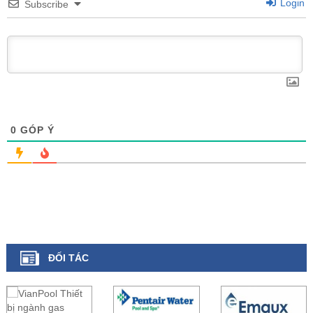
Login
Subscribe
0
GÓP Ý
ĐỐI TÁC