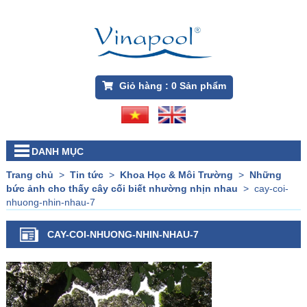
Giỏ hàng :
0
Sản phẩm
DANH MỤC
Trang chủ
>
Tin tức
>
Khoa Học & Môi Trường
>
Những
bức ảnh cho thấy cây cối biết nhường nhịn nhau
>
cay-coi-
nhuong-nhin-nhau-7
CAY-COI-NHUONG-NHIN-NHAU-7