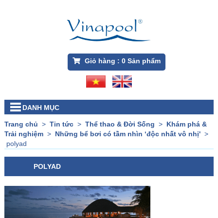
Giỏ hàng :
0
Sản phẩm
DANH MỤC
Trang chủ
>
Tin tức
>
Thể thao & Đời Sống
>
Khám phá &
Trải nghiệm
>
Những bể bơi có tầm nhìn ‘độc nhất vô nhị'
>
polyad
POLYAD