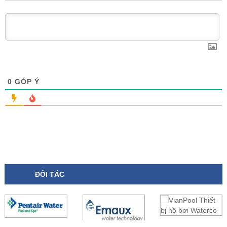
0
GÓP Ý
ĐỐI TÁC