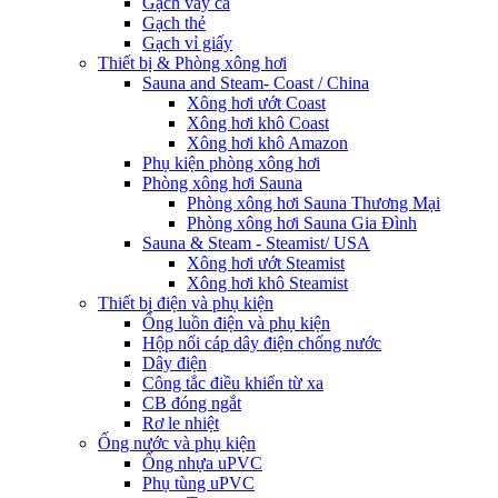
Gạch vảy cá
Gạch thẻ
Gạch vỉ giấy
Thiết bị & Phòng xông hơi
Sauna and Steam- Coast / China
Xông hơi ướt Coast
Xông hơi khô Coast
Xông hơi khô Amazon
Phụ kiện phòng xông hơi
Phòng xông hơi Sauna
Phòng xông hơi Sauna Thương Mại
Phòng xông hơi Sauna Gia Đình
Sauna & Steam - Steamist/ USA
Xông hơi ướt Steamist
Xông hơi khô Steamist
Thiết bị điện và phụ kiện
Ống luồn điện và phụ kiện
Hộp nối cáp dây điện chống nước
Dây điện
Công tắc điều khiển từ xa
CB đóng ngắt
Rơ le nhiệt
Ống nước và phụ kiện
Ống nhựa uPVC
Phụ tùng uPVC