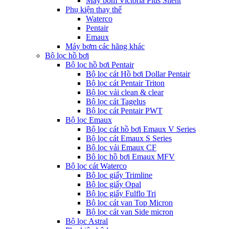
Máy bơm Victoria Plus Silent
Phụ kiện thay thế
Waterco
Pentair
Emaux
Máy bơm các hãng khác
Bộ lọc hồ bơi
Bộ lọc hồ bơi Pentair
Bộ lọc cát Hồ bơi Dollar Pentair
Bộ lọc cát Pentair Triton
Bộ lọc vải clean & clear
Bộ lọc cát Tagelus
Bộ lọc cát Pentair PWT
Bộ lọc Emaux
Bộ lọc cát hồ bơi Emaux V Series
Bộ lọc cát Emaux S Series
Bộ lọc vải Emaux CF
Bô lọc hồ bơi Emaux MFV
Bộ lọc cát Waterco
Bộ lọc giấy Trimline
Bộ lọc giấy Opal
Bộ lọc giấy Fulflo Tri
Bộ lọc cát van Top Micron
Bộ lọc cát van Side micron
Bộ lọc Astral