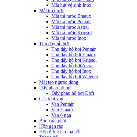
Mắt hút vệ sinh Inox
Mắt trả nước
Mắt trả nước Emaux
Mắt trả nước Pentair
Mắt trả nước Astral
Mắt trả nước Kripsol
Mắt trả nước Inox
Thu đáy hồ bơi
Thu đáy hồ bơi Pentair
Thu đáy hồ bơi Emaux
Thu đáy hồ bơi Kripsol
Thu đáy hồ bơi Astral
Thu đáy hồ bơi Inox
Thu đáy hồ bơi Waterco
Mắt tạo ngược dòng
Dây phao hồ bơi
Dây phao hồ bơi Dofi
Các loại van
Van Pentair
Van Emaux
Van 6 ngả
Bục xuất phát
Hộp gạn rác
Hộp đựng clo thả nổi