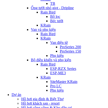
TB
Ống tưới nhỏ giọt - Dripline
Rain Bird
Bộ lọc
Béc tưới
KRain
Van và phụ kiện
Rain Bird
KRain
Van điện từ
ProSeries 200
ProSeries 150
Phụ kiện
Bộ điều khiển và phụ kiện
Rain Bird
ESP-RZX Series
ESP-ME3
KRain
SiteMaster KRain
Pro LC
Phụ kiện
Dự án
Hồ bơi gia đình & Biệt Thự
Hồ bơi khách sạn - resort
Hồ bơi công cộng & Khu dân cư