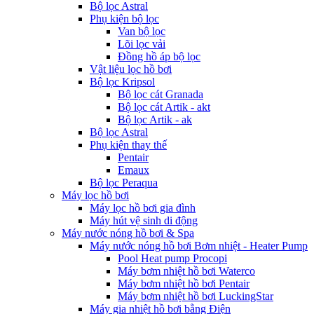
Bộ lọc Astral
Phụ kiện bộ lọc
Van bộ lọc
Lõi lọc vải
Đồng hồ áp bộ lọc
Vật liệu lọc hồ bơi
Bộ lọc Kripsol
Bộ lọc cát Granada
Bộ lọc cát Artik - akt
Bộ lọc Artik - ak
Bộ lọc Astral
Phụ kiện thay thế
Pentair
Emaux
Bộ lọc Peraqua
Máy lọc hồ bơi
Máy lọc hồ bơi gia đình
Máy hút vệ sinh di động
Máy nước nóng hồ bơi & Spa
Máy nước nóng hồ bơi Bơm nhiệt - Heater Pump
Pool Heat pump Procopi
Máy bơm nhiệt hồ bơi Waterco
Máy bơm nhiệt hồ bơi Pentair
Máy bơm nhiệt hồ bơi LuckingStar
Máy gia nhiệt hồ bơi bằng Điện