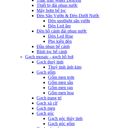
Thác tràn Water Descent
Thiết bị đài phun nước
Máy bơm bể lọc
Đèn Sân Vườn & Đèn Dưới Nước
Đèn spotlight sân vườn
Đèn Led âm
Đèn hồ cảnh đài phun nước
Đèn Led Rise
Phụ kiện đèn
Đầu phun bể cảnh
Bình lọc bể cảnh
Gạch mosaic - gạch hồ bơi
Gạch thuỷ tinh
Thuỷ tinh ánh kim
Gạch gốm
Gốm men trơn
Gốm men sần
Gốm men rạn
Gốm men hoa
Gạch trang trí
Gạch xà cừ
Gạch men
Gạch góc
Gạch góc thủy tinh
Gạch góc gốm