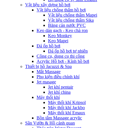
Vật liệu xây dựng hồ bơi
Vật liệu chống thấm hồ bơi
Vật liệu chống thấm Mapei
Vật liệu chống thấm Sika
Băng cản nước PVC
Keo dán gạch - Keo chà ron
Keo Monkey
Keo Mapei
Đá ốp hồ bơi
Đá ốp hồ bơi tự nhiên
Công cụ, dụng cụ thi công
Acrylic Hồ bơi - Kính hồ bơi
Thiết bị hồ Jacuzzi & Spa
Mắt Massage
Phụ kiện điều chỉnh khí
Jet masage
Jet khí pentair
Jet khí china
Máy thổi khí
Máy thổi khí Kripsol
Máy thổi khí Jackbo
Máy thổi khí Emaux
Bồn tắm Massage acrylic
Sân Vườn & Hồ cảnh quan