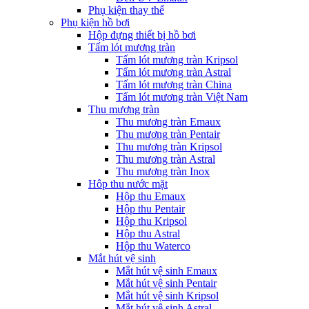
Phụ kiện thay thế
Phụ kiện hồ bơi
Hộp đựng thiết bị hồ bơi
Tấm lót mương tràn
Tấm lót mương tràn Kripsol
Tấm lót mương tràn Astral
Tấm lót mương tràn China
Tấm lót mương tràn Việt Nam
Thu mương tràn
Thu mương tràn Emaux
Thu mương tràn Pentair
Thu mương tràn Kripsol
Thu mương tràn Astral
Thu mương tràn Inox
Hôp thu nước mặt
Hộp thu Emaux
Hộp thu Pentair
Hộp thu Kripsol
Hộp thu Astral
Hộp thu Waterco
Mắt hút vệ sinh
Mắt hút vệ sinh Emaux
Mắt hút vệ sinh Pentair
Mắt hút vệ sinh Kripsol
Mắt hút vệ sinh Astral