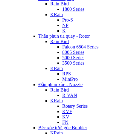
Rain Bird
1800 Series
KRain
Pro-S
NP
K
Thân phun tia quay - Rotor
Rain Bird
Falcon 6504 Series
8005 Series
5000 Series
3500 Series
KRain
RPS
MiniPro
Đầu phun xòe - Nozzle
Rain Bird
R-VAN
KRain
Rotary Series
KVF
KV
FN
Béc xòe tưới góc Bubbler
KRain