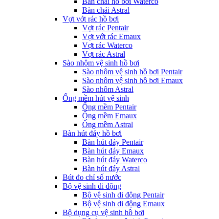
Bàn chải hồ bơi Waterco
Bàn chải Astral
Vợt vớt rác hồ bơi
Vợt rác Pentair
Vợt vớt rác Emaux
Vợt rác Waterco
Vợt rác Astral
Sào nhôm vệ sinh hồ bơi
Sào nhôm vệ sinh hồ bơi Pentair
Sào nhôm vệ sinh hồ bơi Emaux
Sào nhôm Astral
Ống mềm hút vệ sinh
Ống mềm Pentair
Ống mềm Emaux
Ống mềm Astral
Bàn hút đáy hồ bơi
Bàn hút đáy Pentair
Bàn hút đáy Emaux
Bàn hút đáy Waterco
Bàn hút đáy Astral
Bút đo chỉ số nước
Bộ vệ sinh di động
Bộ vệ sinh di động Pentair
Bộ vệ sinh di động Emaux
Bộ dụng cụ vệ sinh hồ bơi