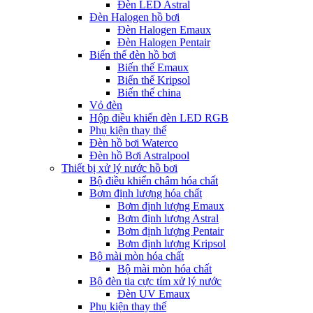
Đèn LED Astral
Đèn Halogen hồ bơi
Đèn Halogen Emaux
Đèn Halogen Pentair
Biến thế đèn hồ bơi
Biến thế Emaux
Biến thế Kripsol
Biến thế china
Vỏ đèn
Hộp điều khiển đèn LED RGB
Phụ kiện thay thế
Đèn hồ bơi Waterco
Đèn hồ Bơi Astralpool
Thiết bị xử lý nước hồ bơi
Bộ điều khiển châm hóa chất
Bơm định lượng hóa chất
Bơm định lượng Emaux
Bơm định lượng Astral
Bơm định lượng Pentair
Bơm định lượng Kripsol
Bộ mài mòn hóa chất
Bộ mài mòn hóa chất
Bộ đèn tia cực tím xử lý nước
Đèn UV Emaux
Phụ kiện thay thế