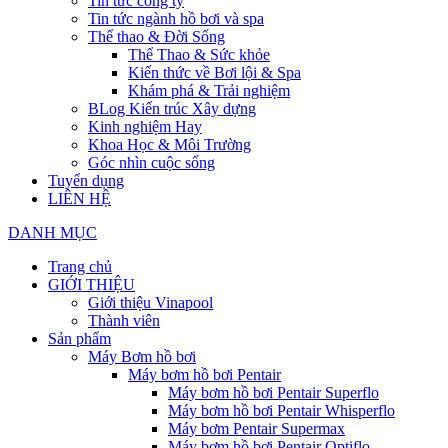
Tin tức công ty
Tin tức ngành hồ bơi và spa
Thể thao & Đời Sống
Thể Thao & Sức khỏe
Kiến thức về Bơi lội & Spa
Khám phá & Trải nghiệm
BLog Kiến trúc Xây dựng
Kinh nghiệm Hay
Khoa Học & Môi Trường
Góc nhìn cuộc sống
Tuyển dụng
LIÊN HỆ
DANH MỤC
Trang chủ
GIỚI THIỆU
Giới thiệu Vinapool
Thành viên
Sản phẩm
Máy Bơm hồ bơi
Máy bơm hồ bơi Pentair
Máy bơm hồ bơi Pentair Superflo
Máy bơm hồ bơi Pentair Whisperflo
Máy bơm Pentair Supermax
Máy bơm hồ bơi Pentair Optiflo