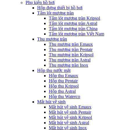
Phụ kiện hồ bơi
Hộp đựng thiết bị hồ bơi
Tấm lót mương tràn
Tấm lót mương tràn Kripsol
Tấm lót mương tràn Astral
Tấm lót mương tràn China
Tấm lót mương tràn Việt Nam
Thu mương tràn
Thu mương tràn Emaux
Thu mương tràn Pentair
Thu mương tràn Kripsol
Thu mương tràn Astral
Thu mương tràn Inox
Hôp thu nước mặt
Hộp thu Emaux
Hộp thu Pentair
Hộp thu Kripsol
Hộp thu Astral
Hộp thu Waterco
Mắt hút vệ sinh
Mắt hút vệ sinh Emaux
Mắt hút vệ sinh Pentair
Mắt hút vệ sinh Kripsol
Mắt hút vệ sinh Astral
Mắt hút vệ sinh Inox