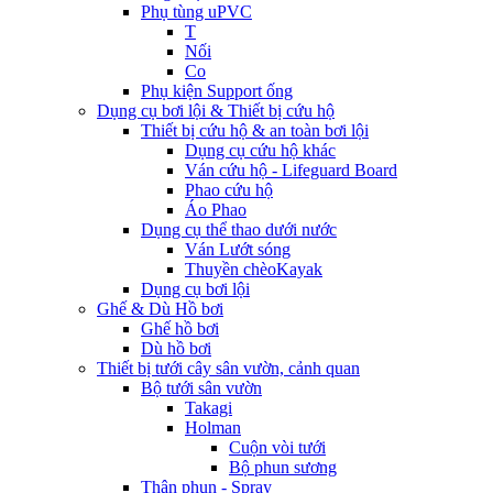
Phụ tùng uPVC
T
Nối
Co
Phụ kiện Support ống
Dụng cụ bơi lội & Thiết bị cứu hộ
Thiết bị cứu hộ & an toàn bơi lội
Dụng cụ cứu hộ khác
Ván cứu hộ - Lifeguard Board
Phao cứu hộ
Áo Phao
Dụng cụ thể thao dưới nước
Ván Lướt sóng
Thuyền chèoKayak
Dụng cụ bơi lội
Ghế & Dù Hồ bơi
Ghế hồ bơi
Dù hồ bơi
Thiết bị tưới cây sân vườn, cảnh quan
Bộ tưới sân vườn
Takagi
Holman
Cuộn vòi tưới
Bộ phun sương
Thân phun - Spray