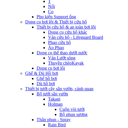
T
Nối
Co
Phụ kiện Support ống
Dụng cụ bơi lội & Thiết bị cứu hộ
Thiết bị cứu hộ & an toàn bơi lội
Dụng cụ cứu hộ khác
Ván cứu hộ - Lifeguard Board
Phao cứu hộ
Áo Phao
Dụng cụ thể thao dưới nước
Ván Lướt sóng
Thuyền chèoKayak
Dụng cụ bơi lội
Ghế & Dù Hồ bơi
Ghế hồ bơi
Dù hồ bơi
Thiết bị tưới cây sân vườn, cảnh quan
Bộ tưới sân vườn
Takagi
Holman
Cuộn vòi tưới
Bộ phun sương
Thân phun - Spray
Rain Bird