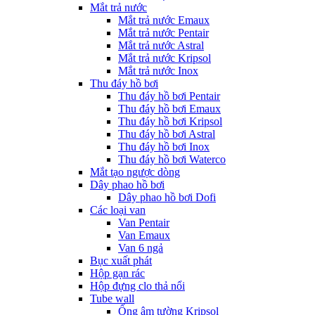
Mắt trả nước
Mắt trả nước Emaux
Mắt trả nước Pentair
Mắt trả nước Astral
Mắt trả nước Kripsol
Mắt trả nước Inox
Thu đáy hồ bơi
Thu đáy hồ bơi Pentair
Thu đáy hồ bơi Emaux
Thu đáy hồ bơi Kripsol
Thu đáy hồ bơi Astral
Thu đáy hồ bơi Inox
Thu đáy hồ bơi Waterco
Mắt tạo ngược dòng
Dây phao hồ bơi
Dây phao hồ bơi Dofi
Các loại van
Van Pentair
Van Emaux
Van 6 ngả
Bục xuất phát
Hộp gạn rác
Hộp đựng clo thả nổi
Tube wall
Ống âm tường Kripsol