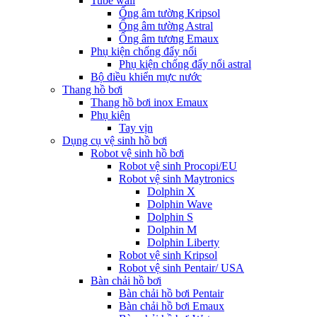
Tube wall
Ống âm tường Kripsol
Ống âm tường Astral
Ống âm tương Emaux
Phụ kiện chống đẩy nổi
Phụ kiện chống đẩy nổi astral
Bộ điều khiển mực nước
Thang hồ bơi
Thang hồ bơi inox Emaux
Phụ kiện
Tay vịn
Dụng cụ vệ sinh hồ bơi
Robot vệ sinh hồ bơi
Robot vệ sinh Procopi/EU
Robot vệ sinh Maytronics
Dolphin X
Dolphin Wave
Dolphin S
Dolphin M
Dolphin Liberty
Robot vệ sinh Kripsol
Robot vệ sinh Pentair/ USA
Bàn chải hồ bơi
Bàn chải hồ bơi Pentair
Bàn chải hồ bơi Emaux