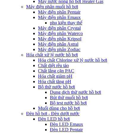
Máy nước nóng hồ bơi Heater Gas
Máy điện phân muối hồ bơi
Máy điện phân Pentair
Máy điện phân Emaux
phụ kiện thay thế
Máy điện phân Crystal
Máy điện phân Waterco
Máy điện phân Kripsol
Máy điện phân Astral
Máy điện phân Zodiac
Hóa chất xử lý nước hồ bơi
Hóa chất Chlorine xử lý nước hồ bơi
Chất diệt rêu tảo
Chất lắng cặn PAC
Hóa chất giảm pH
Hóa chất tăng pH
Bộ thử nước hồ bơi
Dung dịch thử nước hồ bơi
Bút thử muối hồ bơi
Bộ test nước hồ bơi
Muối dùng cho hồ bơi
Đèn hồ bơi - Đèn dưới nước
Đèn LED hồ bơi
Đèn LED Emaux
Đèn LED Pentair