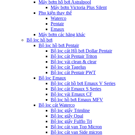
Máy bơm hồ bơi Astralpool
Máy bơm Victoria Plus Silent
Phụ kiện thay thế
Waterco
Pentair
Emaux
Máy bơm các hãng khác
Bộ lọc hồ bơi
Bộ lọc hồ bơi Pentair
Bộ lọc cát Hồ bơi Dollar Pentair
Bộ lọc cát Pentair Triton
Bộ lọc vải clean & clear
Bộ lọc cát Tagelus
Bộ lọc cát Pentair PWT
Bộ lọc Emaux
Bộ lọc cát hồ bơi Emaux V Series
Bộ lọc cát Emaux S Series
Bộ lọc vải Emaux CF
Bô lọc hồ bơi Emaux MFV
Bộ lọc cát Waterco
Bộ lọc giấy Trimline
Bộ lọc giấy Opal
Bộ lọc giấy Fulflo Tri
Bộ lọc cát van Top Micron
Bộ lọc cát van Side micron