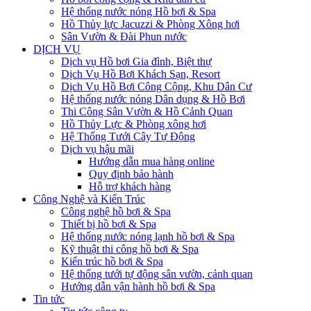
Hệ thống nước nóng Hồ bơi & Spa
Hồ Thủy lực Jacuzzi & Phòng Xông hơi
Sân Vườn & Đài Phun nước
DỊCH VỤ
Dịch vụ Hồ bơi Gia đình, Biệt thự
Dịch Vụ Hồ Bơi Khách Sạn, Resort
Dịch Vụ Hồ Bơi Công Cộng, Khu Dân Cư
Hệ thống nước nóng Dân dụng & Hồ Bơi
Thi Công Sân Vườn & Hồ Cảnh Quan
Hồ Thủy Lực & Phòng xông hơi
Hệ Thống Tưới Cây Tự Động
Dịch vụ hậu mãi
Hướng dẫn mua hàng online
Quy định bảo hành
Hỗ trợ khách hàng
Công Nghệ và Kiến Trúc
Công nghệ hồ bơi & Spa
Thiết bị hồ bơi & Spa
Hệ thống nước nóng lạnh hồ bơi & Spa
Kỹ thuật thi công hồ bơi & Spa
Kiến trúc hồ bơi & Spa
Hệ thống tưới tự động sân vườn, cảnh quan
Hướng dẫn vận hành hồ bơi & Spa
Tin tức