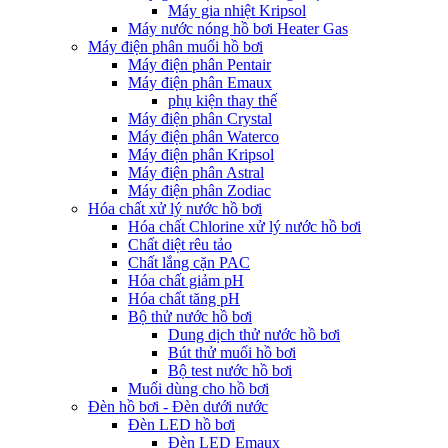
Máy gia nhiệt Kripsol
Máy nước nóng hồ bơi Heater Gas
Máy điện phân muối hồ bơi
Máy điện phân Pentair
Máy điện phân Emaux
phụ kiện thay thế
Máy điện phân Crystal
Máy điện phân Waterco
Máy điện phân Kripsol
Máy điện phân Astral
Máy điện phân Zodiac
Hóa chất xử lý nước hồ bơi
Hóa chất Chlorine xử lý nước hồ bơi
Chất diệt rêu tảo
Chất lắng cặn PAC
Hóa chất giảm pH
Hóa chất tăng pH
Bộ thử nước hồ bơi
Dung dịch thử nước hồ bơi
Bút thử muối hồ bơi
Bộ test nước hồ bơi
Muối dùng cho hồ bơi
Đèn hồ bơi - Đèn dưới nước
Đèn LED hồ bơi
Đèn LED Emaux