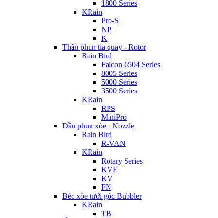
1800 Series
KRain
Pro-S
NP
K
Thân phun tia quay - Rotor
Rain Bird
Falcon 6504 Series
8005 Series
5000 Series
3500 Series
KRain
RPS
MiniPro
Đầu phun xòe - Nozzle
Rain Bird
R-VAN
KRain
Rotary Series
KVF
KV
FN
Béc xòe tưới góc Bubbler
KRain
TB