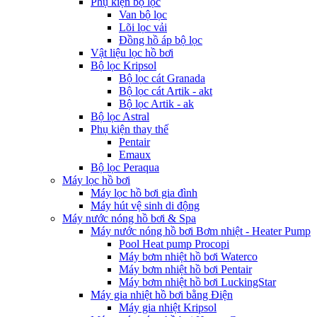
Phụ kiện bộ lọc
Van bộ lọc
Lõi lọc vải
Đồng hồ áp bộ lọc
Vật liệu lọc hồ bơi
Bộ lọc Kripsol
Bộ lọc cát Granada
Bộ lọc cát Artik - akt
Bộ lọc Artik - ak
Bộ lọc Astral
Phụ kiện thay thế
Pentair
Emaux
Bộ lọc Peraqua
Máy lọc hồ bơi
Máy lọc hồ bơi gia đình
Máy hút vệ sinh di động
Máy nước nóng hồ bơi & Spa
Máy nước nóng hồ bơi Bơm nhiệt - Heater Pump
Pool Heat pump Procopi
Máy bơm nhiệt hồ bơi Waterco
Máy bơm nhiệt hồ bơi Pentair
Máy bơm nhiệt hồ bơi LuckingStar
Máy gia nhiệt hồ bơi bằng Điện
Máy gia nhiệt Kripsol