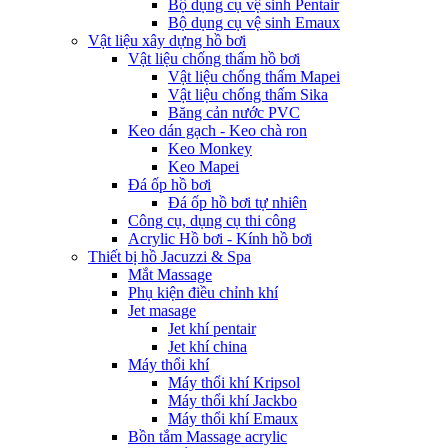
Bộ dụng cụ vệ sinh Pentair
Bộ dụng cụ vệ sinh Emaux
Vật liệu xây dựng hồ bơi
Vật liệu chống thấm hồ bơi
Vật liệu chống thấm Mapei
Vật liệu chống thấm Sika
Băng cản nước PVC
Keo dán gạch - Keo chà ron
Keo Monkey
Keo Mapei
Đá ốp hồ bơi
Đá ốp hồ bơi tự nhiên
Công cụ, dụng cụ thi công
Acrylic Hồ bơi - Kính hồ bơi
Thiết bị hồ Jacuzzi & Spa
Mắt Massage
Phụ kiện điều chỉnh khí
Jet masage
Jet khí pentair
Jet khí china
Máy thổi khí
Máy thổi khí Kripsol
Máy thổi khí Jackbo
Máy thổi khí Emaux
Bồn tắm Massage acrylic