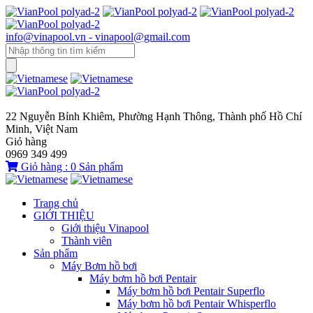
info@vinapool.vn - vinapool@gmail.com
22 Nguyễn Bỉnh Khiêm, Phường Hạnh Thông, Thành phố Hồ Chí
Minh, Việt Nam
Giỏ hàng
0969 349 499
Giỏ hàng :
0
Sản phẩm
Trang chủ
GIỚI THIỆU
Giới thiệu Vinapool
Thành viên
Sản phẩm
Máy Bơm hồ bơi
Máy bơm hồ bơi Pentair
Máy bơm hồ bơi Pentair Superflo
Máy bơm hồ bơi Pentair Whisperflo