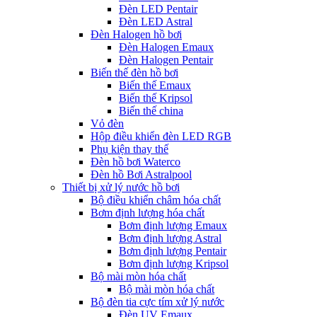
Đèn LED Pentair
Đèn LED Astral
Đèn Halogen hồ bơi
Đèn Halogen Emaux
Đèn Halogen Pentair
Biến thế đèn hồ bơi
Biến thế Emaux
Biến thế Kripsol
Biến thế china
Vỏ đèn
Hộp điều khiển đèn LED RGB
Phụ kiện thay thế
Đèn hồ bơi Waterco
Đèn hồ Bơi Astralpool
Thiết bị xử lý nước hồ bơi
Bộ điều khiển châm hóa chất
Bơm định lượng hóa chất
Bơm định lượng Emaux
Bơm định lượng Astral
Bơm định lượng Pentair
Bơm định lượng Kripsol
Bộ mài mòn hóa chất
Bộ mài mòn hóa chất
Bộ đèn tia cực tím xử lý nước
Đèn UV Emaux