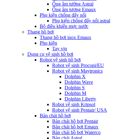
Ống âm tường Astral
Ống âm tương Emaux
Phụ kiện chống đẩy nổi
Phụ kiện chống đẩy nổi astral
Bộ điều khiển mực nước
Thang hồ bơi
Thang hồ bơi inox Emaux
Phụ kiện
Tay vịn
Dụng cụ vệ sinh hồ bơi
Robot vệ sinh hồ bơi
Robot vệ sinh Procopi/EU
Robot vệ sinh Maytronics
Dolphin X
Dolphin Wave
Dolphin S
Dolphin M
Dolphin Liberty
Robot vệ sinh Kripsol
Robot vệ sinh Pentair/ USA
Bàn chải hồ bơi
Bàn chải hồ bơi Pentair
Bàn chải hồ bơi Emaux
Bàn chải hồ bơi Waterco
Bàn chải Astral