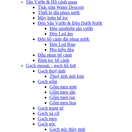
Sân Vườn & Hồ cảnh quan
Thác tràn Water Descent
Thiết bị đài phun nước
Máy bơm bể lọc
Đèn Sân Vườn & Đèn Dưới Nước
Đèn spotlight sân vườn
Đèn Led âm
Đèn hồ cảnh đài phun nước
Đèn Led Rise
Phụ kiện đèn
Đầu phun bể cảnh
Bình lọc bể cảnh
Gạch mosaic - gạch hồ bơi
Gạch thuỷ tinh
Thuỷ tinh ánh kim
Gạch gốm
Gốm men trơn
Gốm men sần
Gốm men rạn
Gốm men hoa
Gạch trang trí
Gạch xà cừ
Gạch men
Gạch góc
Gạch góc thủy tinh