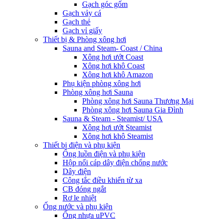
Gạch góc gốm
Gạch vảy cá
Gạch thẻ
Gạch vỉ giấy
Thiết bị & Phòng xông hơi
Sauna and Steam- Coast / China
Xông hơi ướt Coast
Xông hơi khô Coast
Xông hơi khô Amazon
Phụ kiện phòng xông hơi
Phòng xông hơi Sauna
Phòng xông hơi Sauna Thương Mại
Phòng xông hơi Sauna Gia Đình
Sauna & Steam - Steamist/ USA
Xông hơi ướt Steamist
Xông hơi khô Steamist
Thiết bị điện và phụ kiện
Ống luồn điện và phụ kiện
Hộp nối cáp dây điện chống nước
Dây điện
Công tắc điều khiển từ xa
CB đóng ngắt
Rơ le nhiệt
Ống nước và phụ kiện
Ống nhựa uPVC