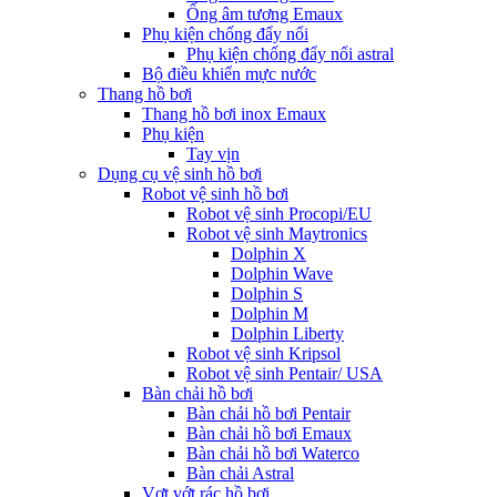
Ống âm tương Emaux
Phụ kiện chống đẩy nổi
Phụ kiện chống đẩy nổi astral
Bộ điều khiển mực nước
Thang hồ bơi
Thang hồ bơi inox Emaux
Phụ kiện
Tay vịn
Dụng cụ vệ sinh hồ bơi
Robot vệ sinh hồ bơi
Robot vệ sinh Procopi/EU
Robot vệ sinh Maytronics
Dolphin X
Dolphin Wave
Dolphin S
Dolphin M
Dolphin Liberty
Robot vệ sinh Kripsol
Robot vệ sinh Pentair/ USA
Bàn chải hồ bơi
Bàn chải hồ bơi Pentair
Bàn chải hồ bơi Emaux
Bàn chải hồ bơi Waterco
Bàn chải Astral
Vợt vớt rác hồ bơi