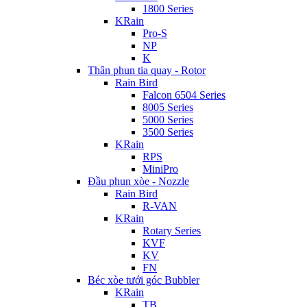
1800 Series
KRain
Pro-S
NP
K
Thân phun tia quay - Rotor
Rain Bird
Falcon 6504 Series
8005 Series
5000 Series
3500 Series
KRain
RPS
MiniPro
Đầu phun xòe - Nozzle
Rain Bird
R-VAN
KRain
Rotary Series
KVF
KV
FN
Béc xòe tưới góc Bubbler
KRain
TB