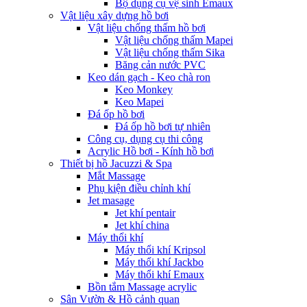
Bộ dụng cụ vệ sinh Emaux
Vật liệu xây dựng hồ bơi
Vật liệu chống thấm hồ bơi
Vật liệu chống thấm Mapei
Vật liệu chống thấm Sika
Băng cản nước PVC
Keo dán gạch - Keo chà ron
Keo Monkey
Keo Mapei
Đá ốp hồ bơi
Đá ốp hồ bơi tự nhiên
Công cụ, dụng cụ thi công
Acrylic Hồ bơi - Kính hồ bơi
Thiết bị hồ Jacuzzi & Spa
Mắt Massage
Phụ kiện điều chỉnh khí
Jet masage
Jet khí pentair
Jet khí china
Máy thổi khí
Máy thổi khí Kripsol
Máy thổi khí Jackbo
Máy thổi khí Emaux
Bồn tắm Massage acrylic
Sân Vườn & Hồ cảnh quan