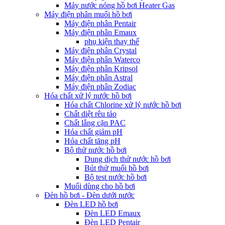
Máy nước nóng hồ bơi Heater Gas
Máy điện phân muối hồ bơi
Máy điện phân Pentair
Máy điện phân Emaux
phụ kiện thay thế
Máy điện phân Crystal
Máy điện phân Waterco
Máy điện phân Kripsol
Máy điện phân Astral
Máy điện phân Zodiac
Hóa chất xử lý nước hồ bơi
Hóa chất Chlorine xử lý nước hồ bơi
Chất diệt rêu tảo
Chất lắng cặn PAC
Hóa chất giảm pH
Hóa chất tăng pH
Bộ thử nước hồ bơi
Dung dịch thử nước hồ bơi
Bút thử muối hồ bơi
Bộ test nước hồ bơi
Muối dùng cho hồ bơi
Đèn hồ bơi - Đèn dưới nước
Đèn LED hồ bơi
Đèn LED Emaux
Đèn LED Pentair