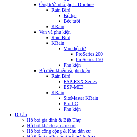
Ống tưới nhỏ giọt - Dripline
Rain Bird
Bộ lọc
Béc tưới
KRain
Van và phụ kiện
Rain Bird
KRain
Van điện từ
ProSeries 200
ProSeries 150
Phụ kiện
Bộ điều khiển và phụ kiện
Rain Bird
ESP-RZX Series
ESP-ME3
KRain
SiteMaster KRain
Pro LC
Phụ kiện
Dự án
Hồ bơi gia đình & Biệt Thự
Hồ bơi khách sạn - resort
Hồ bơi công cộng & Khu dân cư
Hệ thống nước nóng Hồ bơi & Spa