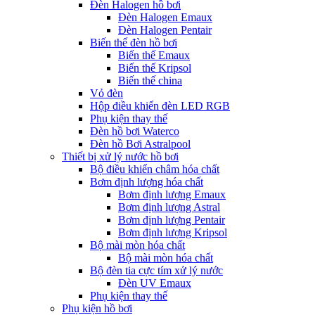
Đèn Halogen hồ bơi
Đèn Halogen Emaux
Đèn Halogen Pentair
Biến thế đèn hồ bơi
Biến thế Emaux
Biến thế Kripsol
Biến thế china
Vỏ đèn
Hộp điều khiển đèn LED RGB
Phụ kiện thay thế
Đèn hồ bơi Waterco
Đèn hồ Bơi Astralpool
Thiết bị xử lý nước hồ bơi
Bộ điều khiển châm hóa chất
Bơm định lượng hóa chất
Bơm định lượng Emaux
Bơm định lượng Astral
Bơm định lượng Pentair
Bơm định lượng Kripsol
Bộ mài mòn hóa chất
Bộ mài mòn hóa chất
Bộ đèn tia cực tím xử lý nước
Đèn UV Emaux
Phụ kiện thay thế
Phụ kiện hồ bơi