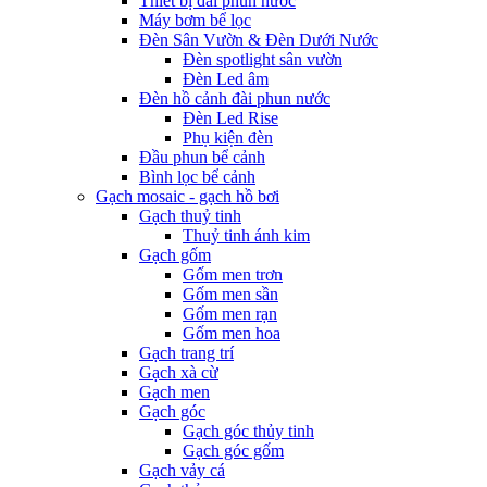
Thiết bị đài phun nước
Máy bơm bể lọc
Đèn Sân Vườn & Đèn Dưới Nước
Đèn spotlight sân vườn
Đèn Led âm
Đèn hồ cảnh đài phun nước
Đèn Led Rise
Phụ kiện đèn
Đầu phun bể cảnh
Bình lọc bể cảnh
Gạch mosaic - gạch hồ bơi
Gạch thuỷ tinh
Thuỷ tinh ánh kim
Gạch gốm
Gốm men trơn
Gốm men sần
Gốm men rạn
Gốm men hoa
Gạch trang trí
Gạch xà cừ
Gạch men
Gạch góc
Gạch góc thủy tinh
Gạch góc gốm
Gạch vảy cá