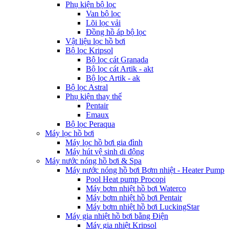
Phụ kiện bộ lọc
Van bộ lọc
Lõi lọc vải
Đồng hồ áp bộ lọc
Vật liệu lọc hồ bơi
Bộ lọc Kripsol
Bộ lọc cát Granada
Bộ lọc cát Artik - akt
Bộ lọc Artik - ak
Bộ lọc Astral
Phụ kiện thay thế
Pentair
Emaux
Bộ lọc Peraqua
Máy lọc hồ bơi
Máy lọc hồ bơi gia đình
Máy hút vệ sinh di động
Máy nước nóng hồ bơi & Spa
Máy nước nóng hồ bơi Bơm nhiệt - Heater Pump
Pool Heat pump Procopi
Máy bơm nhiệt hồ bơi Waterco
Máy bơm nhiệt hồ bơi Pentair
Máy bơm nhiệt hồ bơi LuckingStar
Máy gia nhiệt hồ bơi bằng Điện
Máy gia nhiệt Kripsol