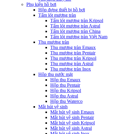
Phụ kiện hồ bơi
Hộp đựng thiết bị hồ bơi
Tấm lót mương tràn
Tấm lót mương tràn Kripsol
Tấm lót mương tràn Astral
Tấm lót mương tràn China
Tấm lót mương tràn Việt Nam
Thu mương tràn
Thu mương tràn Emaux
Thu mương tràn Pentair
Thu mương tràn Kripsol
Thu mương tràn Astral
Thu mương tràn Inox
Hôp thu nước mặt
Hộp thu Emaux
Hộp thu Pentair
Hộp thu Kripsol
Hộp thu Astral
Hộp thu Waterco
Mắt hút vệ sinh
Mắt hút vệ sinh Emaux
Mắt hút vệ sinh Pentair
Mắt hút vệ sinh Kripsol
Mắt hút vệ sinh Astral
Mắt hút vệ sinh Inox