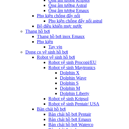
Ống âm tường Kripsol
Ống âm tường Astral
Ống âm tương Emaux
Phụ kiện chống đẩy nổi
Phụ kiện chống đẩy nổi astral
Bộ điều khiển mực nước
Thang hồ bơi
Thang hồ bơi inox Emaux
Phụ kiện
Tay vịn
Dụng cụ vệ sinh hồ bơi
Robot vệ sinh hồ bơi
Robot vệ sinh Procopi/EU
Robot vệ sinh Maytronics
Dolphin X
Dolphin Wave
Dolphin S
Dolphin M
Dolphin Liberty
Robot vệ sinh Kripsol
Robot vệ sinh Pentair/ USA
Bàn chải hồ bơi
Bàn chải hồ bơi Pentair
Bàn chải hồ bơi Emaux
Bàn chải hồ bơi Waterco