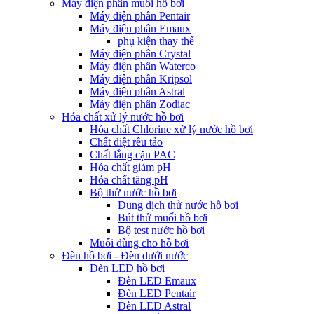
Máy điện phân muối hồ bơi
Máy điện phân Pentair
Máy điện phân Emaux
phụ kiện thay thế
Máy điện phân Crystal
Máy điện phân Waterco
Máy điện phân Kripsol
Máy điện phân Astral
Máy điện phân Zodiac
Hóa chất xử lý nước hồ bơi
Hóa chất Chlorine xử lý nước hồ bơi
Chất diệt rêu tảo
Chất lắng cặn PAC
Hóa chất giảm pH
Hóa chất tăng pH
Bộ thử nước hồ bơi
Dung dịch thử nước hồ bơi
Bút thử muối hồ bơi
Bộ test nước hồ bơi
Muối dùng cho hồ bơi
Đèn hồ bơi - Đèn dưới nước
Đèn LED hồ bơi
Đèn LED Emaux
Đèn LED Pentair
Đèn LED Astral