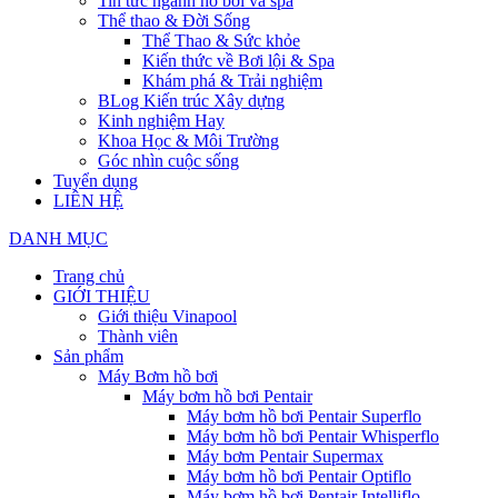
Tin tức ngành hồ bơi và spa
Thể thao & Đời Sống
Thể Thao & Sức khỏe
Kiến thức về Bơi lội & Spa
Khám phá & Trải nghiệm
BLog Kiến trúc Xây dựng
Kinh nghiệm Hay
Khoa Học & Môi Trường
Góc nhìn cuộc sống
Tuyển dụng
LIÊN HỆ
DANH MỤC
Trang chủ
GIỚI THIỆU
Giới thiệu Vinapool
Thành viên
Sản phẩm
Máy Bơm hồ bơi
Máy bơm hồ bơi Pentair
Máy bơm hồ bơi Pentair Superflo
Máy bơm hồ bơi Pentair Whisperflo
Máy bơm Pentair Supermax
Máy bơm hồ bơi Pentair Optiflo
Máy bơm hồ bơi Pentair Intelliflo