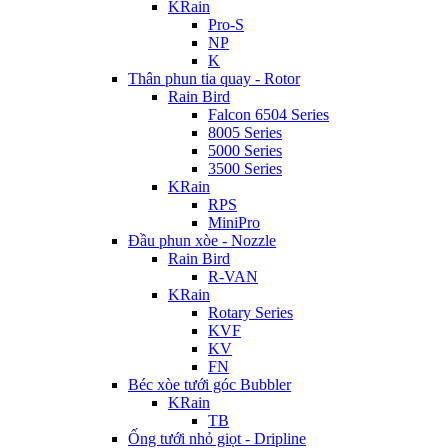
KRain
Pro-S
NP
K
Thân phun tia quay - Rotor
Rain Bird
Falcon 6504 Series
8005 Series
5000 Series
3500 Series
KRain
RPS
MiniPro
Đầu phun xòe - Nozzle
Rain Bird
R-VAN
KRain
Rotary Series
KVF
KV
FN
Béc xòe tưới góc Bubbler
KRain
TB
Ống tưới nhỏ giọt - Dripline