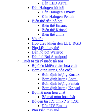
Đèn LED Astral
Đèn Halogen hồ bơi
Đèn Halogen Emaux
Đèn Halogen Pentair
Biến thế đèn hồ bơi
Biến thế Emaux
Biến thế Kripsol
Biến thế china
Vỏ đèn
Hộp điều khiển đèn LED RGB
Phụ kiện thay thế
Đèn hồ bơi Waterco
Đèn hồ Bơi Astralpool
Thiết bị xử lý nước hồ bơi
Bộ điều khiển châm hóa chất
Bơm định lượng hóa chất
Bơm định lượng Emaux
Bơm định lượng Astral
Bơm định lượng Pentair
Bơm định lượng Kripsol
Bộ mài mòn hóa chất
Bộ mài mòn hóa chất
Bộ đèn tia cực tím xử lý nước
Đèn UV Emaux
Phụ kiện thay thế