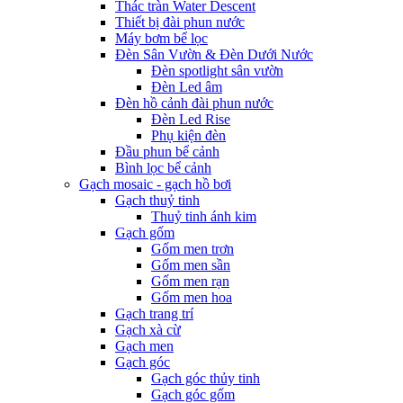
Thác tràn Water Descent
Thiết bị đài phun nước
Máy bơm bể lọc
Đèn Sân Vườn & Đèn Dưới Nước
Đèn spotlight sân vườn
Đèn Led âm
Đèn hồ cảnh đài phun nước
Đèn Led Rise
Phụ kiện đèn
Đầu phun bể cảnh
Bình lọc bể cảnh
Gạch mosaic - gạch hồ bơi
Gạch thuỷ tinh
Thuỷ tinh ánh kim
Gạch gốm
Gốm men trơn
Gốm men sần
Gốm men rạn
Gốm men hoa
Gạch trang trí
Gạch xà cừ
Gạch men
Gạch góc
Gạch góc thủy tinh
Gạch góc gốm