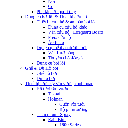
Nối
Co
Phụ kiện Support ống
Dụng cụ bơi lội & Thiết bị cứu hộ
Thiết bị cứu hộ & an toàn bơi lội
Dụng cụ cứu hộ khác
Ván cứu hộ - Lifeguard Board
Phao cứu hộ
Áo Phao
Dụng cụ thể thao dưới nước
Ván Lướt sóng
Thuyền chèoKayak
Dụng cụ bơi lội
Ghế & Dù Hồ bơi
Ghế hồ bơi
Dù hồ bơi
Thiết bị tưới cây sân vườn, cảnh quan
Bộ tưới sân vườn
Takagi
Holman
Cuộn vòi tưới
Bộ phun sương
Thân phun - Spray
Rain Bird
1800 Series