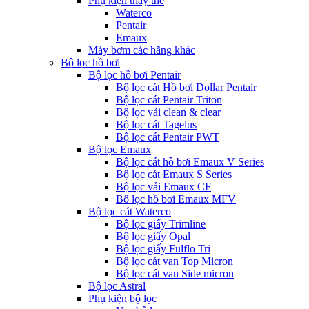
Phụ kiện thay thế
Waterco
Pentair
Emaux
Máy bơm các hãng khác
Bộ lọc hồ bơi
Bộ lọc hồ bơi Pentair
Bộ lọc cát Hồ bơi Dollar Pentair
Bộ lọc cát Pentair Triton
Bộ lọc vải clean & clear
Bộ lọc cát Tagelus
Bộ lọc cát Pentair PWT
Bộ lọc Emaux
Bộ lọc cát hồ bơi Emaux V Series
Bộ lọc cát Emaux S Series
Bộ lọc vải Emaux CF
Bô lọc hồ bơi Emaux MFV
Bộ lọc cát Waterco
Bộ lọc giấy Trimline
Bộ lọc giấy Opal
Bộ lọc giấy Fulflo Tri
Bộ lọc cát van Top Micron
Bộ lọc cát van Side micron
Bộ lọc Astral
Phụ kiện bộ lọc