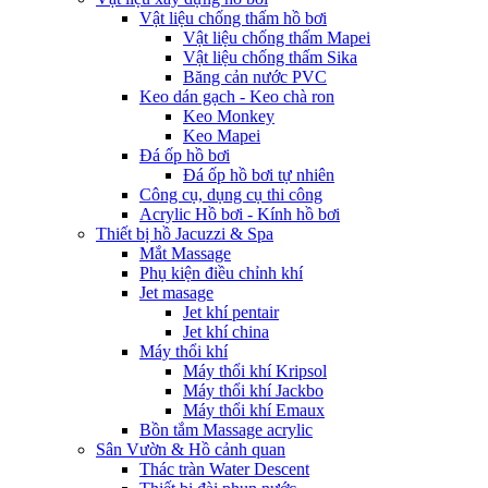
Vật liệu chống thấm hồ bơi
Vật liệu chống thấm Mapei
Vật liệu chống thấm Sika
Băng cản nước PVC
Keo dán gạch - Keo chà ron
Keo Monkey
Keo Mapei
Đá ốp hồ bơi
Đá ốp hồ bơi tự nhiên
Công cụ, dụng cụ thi công
Acrylic Hồ bơi - Kính hồ bơi
Thiết bị hồ Jacuzzi & Spa
Mắt Massage
Phụ kiện điều chỉnh khí
Jet masage
Jet khí pentair
Jet khí china
Máy thổi khí
Máy thổi khí Kripsol
Máy thổi khí Jackbo
Máy thổi khí Emaux
Bồn tắm Massage acrylic
Sân Vườn & Hồ cảnh quan
Thác tràn Water Descent