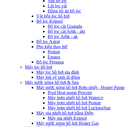
Van bộ lọc
Lõi lọc vải
Đồng hồ áp bộ lọc
Vật liệu lọc hồ bơi
Bộ lọc Kripsol
Bộ lọc cát Granada
Bộ lọc cát Artik - akt
Bộ lọc Artik - ak
Bộ lọc Astral
Phụ kiện thay thế
Pentair
Emaux
Bộ lọc Peraqua
Máy lọc hồ bơi
Máy lọc hồ bơi gia đình
Máy hút vệ sinh di động
Máy nước nóng hồ bơi & Spa
Máy nước nóng hồ bơi Bơm nhiệt - Heater Pump
Pool Heat pump Procopi
Máy bơm nhiệt hồ bơi Waterco
Máy bơm nhiệt hồ bơi Pentair
Máy bơm nhiệt hồ bơi LuckingStar
Máy gia nhiệt hồ bơi bằng Điện
Máy gia nhiệt Kripsol
Máy nước nóng hồ bơi Heater Gas