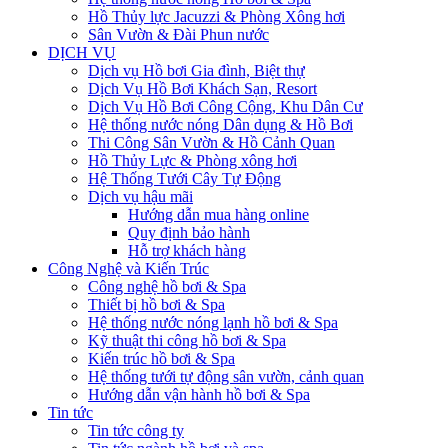
Hồ Thủy lực Jacuzzi & Phòng Xông hơi
Sân Vườn & Đài Phun nước
DỊCH VỤ
Dịch vụ Hồ bơi Gia đình, Biệt thự
Dịch Vụ Hồ Bơi Khách Sạn, Resort
Dịch Vụ Hồ Bơi Công Cộng, Khu Dân Cư
Hệ thống nước nóng Dân dụng & Hồ Bơi
Thi Công Sân Vườn & Hồ Cảnh Quan
Hồ Thủy Lực & Phòng xông hơi
Hệ Thống Tưới Cây Tự Động
Dịch vụ hậu mãi
Hướng dẫn mua hàng online
Quy định bảo hành
Hỗ trợ khách hàng
Công Nghệ và Kiến Trúc
Công nghệ hồ bơi & Spa
Thiết bị hồ bơi & Spa
Hệ thống nước nóng lạnh hồ bơi & Spa
Kỹ thuật thi công hồ bơi & Spa
Kiến trúc hồ bơi & Spa
Hệ thống tưới tự động sân vườn, cảnh quan
Hướng dẫn vận hành hồ bơi & Spa
Tin tức
Tin tức công ty