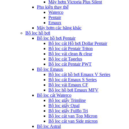
Máy bơm Victoria Plus Silent
Phụ kiện thay thế
Waterco
Pentair
Emaux
Máy bơm các hãng khác
Bộ lọc hồ bơi
Bộ lọc hồ bơi Pentair
Bộ lọc cát Hồ bơi Dollar Pentair
Bộ lọc cát Pentair Triton
Bộ lọc vải clean & clear
Bộ lọc cát Tagelus
Bộ lọc cát Pentair PWT
Bộ lọc Emaux
Bộ lọc cát hồ bơi Emaux V Series
Bộ lọc cát Emaux S Series
Bộ lọc vải Emaux CF
Bô lọc hồ bơi Emaux MFV
Bộ lọc cát Waterco
Bộ lọc giấy Trimline
Bộ lọc giấy Opal
Bộ lọc giấy Fulflo Tri
Bộ lọc cát van Top Micron
Bộ lọc cát van Side micron
Bộ lọc Astral