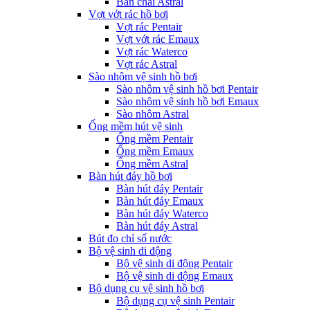
Bàn chải Astral
Vợt vớt rác hồ bơi
Vợt rác Pentair
Vợt vớt rác Emaux
Vợt rác Waterco
Vợt rác Astral
Sào nhôm vệ sinh hồ bơi
Sào nhôm vệ sinh hồ bơi Pentair
Sào nhôm vệ sinh hồ bơi Emaux
Sào nhôm Astral
Ống mềm hút vệ sinh
Ống mềm Pentair
Ống mềm Emaux
Ống mềm Astral
Bàn hút đáy hồ bơi
Bàn hút đáy Pentair
Bàn hút đáy Emaux
Bàn hút đáy Waterco
Bàn hút đáy Astral
Bút đo chỉ số nước
Bộ vệ sinh di động
Bộ vệ sinh di động Pentair
Bộ vệ sinh di động Emaux
Bộ dụng cụ vệ sinh hồ bơi
Bộ dụng cụ vệ sinh Pentair