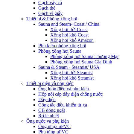
Gạch vảy cá
Gạch thẻ
Gạch vỉ giấy
Thiết bị & Phòng xông hơi
Sauna and Steam- Coast / China
Xông hơi ướt Coast
Xông hơi khô Coast
Xông hơi khô Amazon
Phụ kiện phòng xông hơi
Phòng xông hơi Sauna
Phòng xông hơi Sauna Thương Mại
Phòng xông hơi Sauna Gia Đình
Sauna & Steam - Steamist/ USA
Xông hơi ướt Steamist
Xông hơi khô Steamist
Thiết bị điện và phụ kiện
Ống luồn điện và phụ kiện
Hộp nối cáp dây điện chống nước
Dây điện
Công tắc điều khiển từ xa
CB đóng ngắt
Rơ le nhiệt
Ống nước và phụ kiện
Ống nhựa uPVC
Phụ tùng uPVC