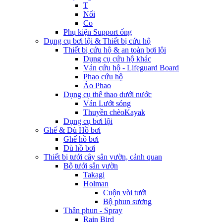
T
Nối
Co
Phụ kiện Support ống
Dụng cụ bơi lội & Thiết bị cứu hộ
Thiết bị cứu hộ & an toàn bơi lội
Dụng cụ cứu hộ khác
Ván cứu hộ - Lifeguard Board
Phao cứu hộ
Áo Phao
Dụng cụ thể thao dưới nước
Ván Lướt sóng
Thuyền chèoKayak
Dụng cụ bơi lội
Ghế & Dù Hồ bơi
Ghế hồ bơi
Dù hồ bơi
Thiết bị tưới cây sân vườn, cảnh quan
Bộ tưới sân vườn
Takagi
Holman
Cuộn vòi tưới
Bộ phun sương
Thân phun - Spray
Rain Bird