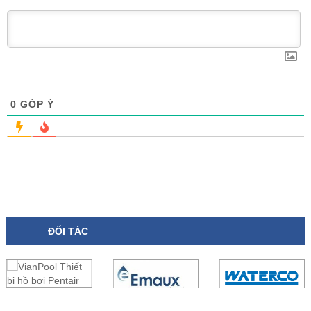
0
GÓP Ý
ĐỐI TÁC