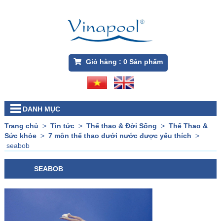
Giỏ hàng :
0
Sản phẩm
DANH MỤC
Trang chủ
>
Tin tức
>
Thể thao & Đời Sống
>
Thể Thao &
Sức khỏe
>
7 môn thể thao dưới nước được yêu thích
>
seabob
SEABOB