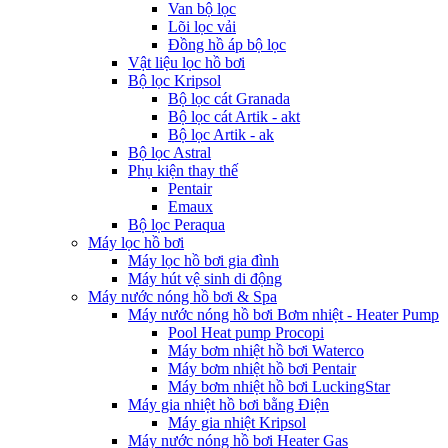
Van bộ lọc
Lõi lọc vải
Đồng hồ áp bộ lọc
Vật liệu lọc hồ bơi
Bộ lọc Kripsol
Bộ lọc cát Granada
Bộ lọc cát Artik - akt
Bộ lọc Artik - ak
Bộ lọc Astral
Phụ kiện thay thế
Pentair
Emaux
Bộ lọc Peraqua
Máy lọc hồ bơi
Máy lọc hồ bơi gia đình
Máy hút vệ sinh di động
Máy nước nóng hồ bơi & Spa
Máy nước nóng hồ bơi Bơm nhiệt - Heater Pump
Pool Heat pump Procopi
Máy bơm nhiệt hồ bơi Waterco
Máy bơm nhiệt hồ bơi Pentair
Máy bơm nhiệt hồ bơi LuckingStar
Máy gia nhiệt hồ bơi bằng Điện
Máy gia nhiệt Kripsol
Máy nước nóng hồ bơi Heater Gas