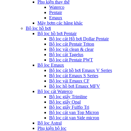
Phụ kiện thay thế
Waterco
Pentair
Emaux
Máy bơm các hãng khác
Bộ lọc hồ bơi
Bộ lọc hồ bơi Pentair
Bộ lọc cát Hồ bơi Dollar Pentair
Bộ lọc cát Pentair Triton
Bộ lọc vải clean & clear
Bộ lọc cát Tagelus
Bộ lọc cát Pentair PWT
Bộ lọc Emaux
Bộ lọc cát hồ bơi Emaux V Series
Bộ lọc cát Emaux S Series
Bộ lọc vải Emaux CF
Bô lọc hồ bơi Emaux MFV
Bộ lọc cát Waterco
Bộ lọc giấy Trimline
Bộ lọc giấy Opal
Bộ lọc giấy Fulflo Tri
Bộ lọc cát van Top Micron
Bộ lọc cát van Side micron
Bộ lọc Astral
Phụ kiện bộ lọc