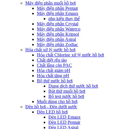
Máy điện phân muối hồ bơi
Máy điện phân Pentair
Máy điện phân Emaux
phụ kiện thay thế
Máy điện phân Crystal
Máy điện phân Waterco
Máy điện phân Kripsol
Máy điện phân Astral
Máy điện phân Zodiac
Hóa chất xử lý nước hồ bơi
Hóa chất Chlorine xử lý nước hồ bơi
Chất diệt rêu tảo
Chất lắng cặn PAC
Hóa chất giảm pH
Hóa chất tăng pH
Bộ thử nước hồ bơi
Dung dịch thử nước hồ bơi
Bút thử muối hồ bơi
Bộ test nước hồ bơi
Muối dùng cho hồ bơi
Đèn hồ bơi - Đèn dưới nước
Đèn LED hồ bơi
Đèn LED Emaux
Đèn LED Pentair
Đèn LED Astral