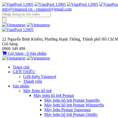
info@vinapool.vn - vinapool@gmail.com
22 Nguyễn Bỉnh Khiêm, Phường Hạnh Thông, Thành phố Hồ Chí M
Giỏ hàng
0969 349 499
Giỏ hàng :
0
Sản phẩm
Trang chủ
GIỚI THIỆU
Giới thiệu Vinapool
Thành viên
Sản phẩm
Máy Bơm hồ bơi
Máy bơm hồ bơi Pentair
Máy bơm hồ bơi Pentair Superflo
Máy bơm hồ bơi Pentair Whisperflo
Máy bơm Pentair Supermax
Máy bơm hồ bơi Pentair Optiflo