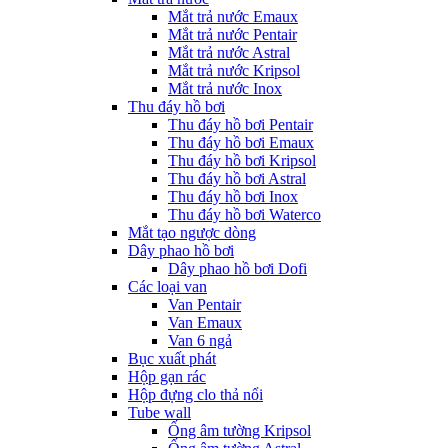
Mắt trả nước Emaux
Mắt trả nước Pentair
Mắt trả nước Astral
Mắt trả nước Kripsol
Mắt trả nước Inox
Thu đáy hồ bơi
Thu đáy hồ bơi Pentair
Thu đáy hồ bơi Emaux
Thu đáy hồ bơi Kripsol
Thu đáy hồ bơi Astral
Thu đáy hồ bơi Inox
Thu đáy hồ bơi Waterco
Mắt tạo ngược dòng
Dây phao hồ bơi
Dây phao hồ bơi Dofi
Các loại van
Van Pentair
Van Emaux
Van 6 ngả
Bục xuất phát
Hộp gạn rác
Hộp đựng clo thả nổi
Tube wall
Ống âm tường Kripsol