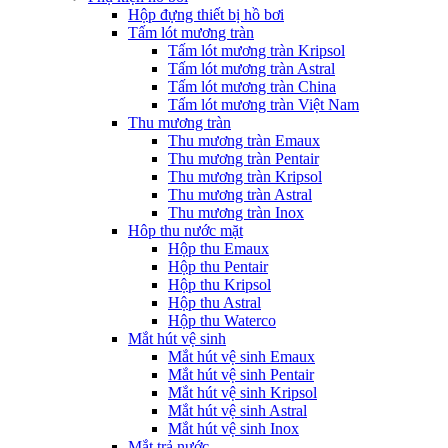
Hộp đựng thiết bị hồ bơi
Tấm lót mương tràn
Tấm lót mương tràn Kripsol
Tấm lót mương tràn Astral
Tấm lót mương tràn China
Tấm lót mương tràn Việt Nam
Thu mương tràn
Thu mương tràn Emaux
Thu mương tràn Pentair
Thu mương tràn Kripsol
Thu mương tràn Astral
Thu mương tràn Inox
Hôp thu nước mặt
Hộp thu Emaux
Hộp thu Pentair
Hộp thu Kripsol
Hộp thu Astral
Hộp thu Waterco
Mắt hút vệ sinh
Mắt hút vệ sinh Emaux
Mắt hút vệ sinh Pentair
Mắt hút vệ sinh Kripsol
Mắt hút vệ sinh Astral
Mắt hút vệ sinh Inox
Mắt trả nước