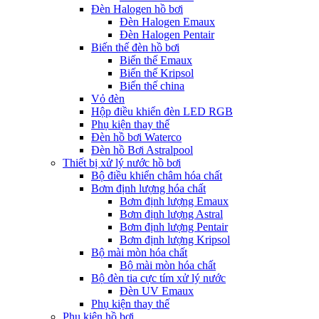
Đèn Halogen hồ bơi
Đèn Halogen Emaux
Đèn Halogen Pentair
Biến thế đèn hồ bơi
Biến thế Emaux
Biến thế Kripsol
Biến thế china
Vỏ đèn
Hộp điều khiển đèn LED RGB
Phụ kiện thay thế
Đèn hồ bơi Waterco
Đèn hồ Bơi Astralpool
Thiết bị xử lý nước hồ bơi
Bộ điều khiển châm hóa chất
Bơm định lượng hóa chất
Bơm định lượng Emaux
Bơm định lượng Astral
Bơm định lượng Pentair
Bơm định lượng Kripsol
Bộ mài mòn hóa chất
Bộ mài mòn hóa chất
Bộ đèn tia cực tím xử lý nước
Đèn UV Emaux
Phụ kiện thay thế
Phụ kiện hồ bơi