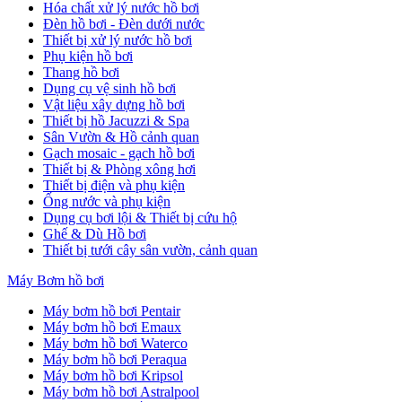
Hóa chất xử lý nước hồ bơi
Đèn hồ bơi - Đèn dưới nước
Thiết bị xử lý nước hồ bơi
Phụ kiện hồ bơi
Thang hồ bơi
Dụng cụ vệ sinh hồ bơi
Vật liệu xây dựng hồ bơi
Thiết bị hồ Jacuzzi & Spa
Sân Vườn & Hồ cảnh quan
Gạch mosaic - gạch hồ bơi
Thiết bị & Phòng xông hơi
Thiết bị điện và phụ kiện
Ống nước và phụ kiện
Dụng cụ bơi lội & Thiết bị cứu hộ
Ghế & Dù Hồ bơi
Thiết bị tưới cây sân vườn, cảnh quan
Máy Bơm hồ bơi
Máy bơm hồ bơi Pentair
Máy bơm hồ bơi Emaux
Máy bơm hồ bơi Waterco
Máy bơm hồ bơi Peraqua
Máy bơm hồ bơi Kripsol
Máy bơm hồ bơi Astralpool