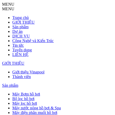
MENU
MENU
Trang chủ
GIỚI THIỆU
Sản phẩm
Dự án
DỊCH VỤ
Công Nghệ và Kiến Trúc
Tin tức
Tuyển dụng
LIÊN HỆ
GIỚI THIỆU
Giới thiệu Vinapool
Thành viên
Sản phẩm
Máy Bơm hồ bơi
Bộ lọc hồ bơi
Máy lọc hồ bơi
Máy nước nóng hồ bơi & Spa
Máy điện phân muối hồ bơi