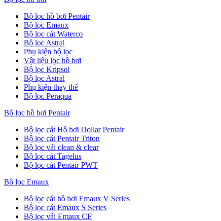
Bộ lọc hồ bơi Pentair
Bộ lọc Emaux
Bộ lọc cát Waterco
Bộ lọc Astral
Phụ kiện bộ lọc
Vật liệu lọc hồ bơi
Bộ lọc Kripsol
Bộ lọc Astral
Phụ kiện thay thế
Bộ lọc Peraqua
Bộ lọc hồ bơi Pentair
Bộ lọc cát Hồ bơi Dollar Pentair
Bộ lọc cát Pentair Triton
Bộ lọc vải clean & clear
Bộ lọc cát Tagelus
Bộ lọc cát Pentair PWT
Bộ lọc Emaux
Bộ lọc cát hồ bơi Emaux V Series
Bộ lọc cát Emaux S Series
Bộ lọc vải Emaux CF