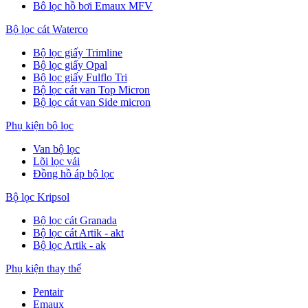
Bô lọc hồ bơi Emaux MFV
Bộ lọc cát Waterco
Bộ lọc giấy Trimline
Bộ lọc giấy Opal
Bộ lọc giấy Fulflo Tri
Bộ lọc cát van Top Micron
Bộ lọc cát van Side micron
Phụ kiện bộ lọc
Van bộ lọc
Lõi lọc vải
Đồng hồ áp bộ lọc
Bộ lọc Kripsol
Bộ lọc cát Granada
Bộ lọc cát Artik - akt
Bộ lọc Artik - ak
Phụ kiện thay thế
Pentair
Emaux