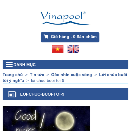
Giỏ hàng :
0
Sản phẩm
DANH MỤC
Trang chủ
>
Tin tức
>
Góc nhìn cuộc sống
>
Lời chúc buổi
tối ý nghĩa
>
loi-chuc-buoi-toi-9
LOI-CHUC-BUOI-TOI-9