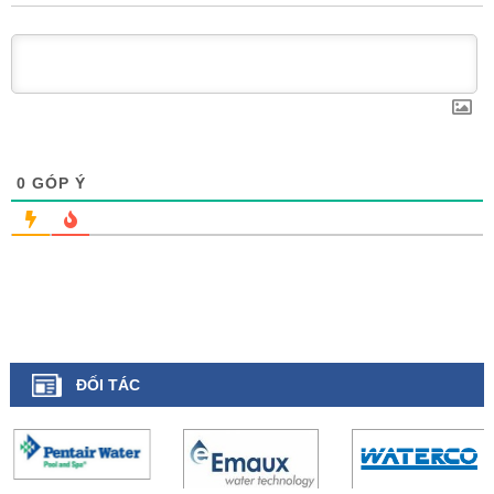
0
GÓP Ý
ĐỐI TÁC