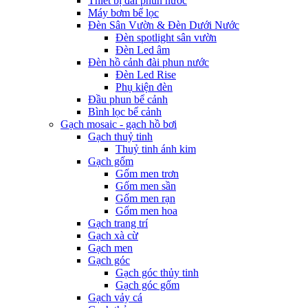
Thiết bị đài phun nước
Máy bơm bể lọc
Đèn Sân Vườn & Đèn Dưới Nước
Đèn spotlight sân vườn
Đèn Led âm
Đèn hồ cảnh đài phun nước
Đèn Led Rise
Phụ kiện đèn
Đầu phun bể cảnh
Bình lọc bể cảnh
Gạch mosaic - gạch hồ bơi
Gạch thuỷ tinh
Thuỷ tinh ánh kim
Gạch gốm
Gốm men trơn
Gốm men sần
Gốm men rạn
Gốm men hoa
Gạch trang trí
Gạch xà cừ
Gạch men
Gạch góc
Gạch góc thủy tinh
Gạch góc gốm
Gạch vảy cá