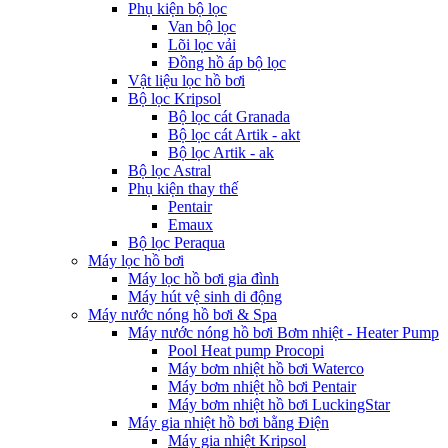
Phụ kiện bộ lọc
Van bộ lọc
Lõi lọc vải
Đồng hồ áp bộ lọc
Vật liệu lọc hồ bơi
Bộ lọc Kripsol
Bộ lọc cát Granada
Bộ lọc cát Artik - akt
Bộ lọc Artik - ak
Bộ lọc Astral
Phụ kiện thay thế
Pentair
Emaux
Bộ lọc Peraqua
Máy lọc hồ bơi
Máy lọc hồ bơi gia đình
Máy hút vệ sinh di động
Máy nước nóng hồ bơi & Spa
Máy nước nóng hồ bơi Bơm nhiệt - Heater Pump
Pool Heat pump Procopi
Máy bơm nhiệt hồ bơi Waterco
Máy bơm nhiệt hồ bơi Pentair
Máy bơm nhiệt hồ bơi LuckingStar
Máy gia nhiệt hồ bơi bằng Điện
Máy gia nhiệt Kripsol