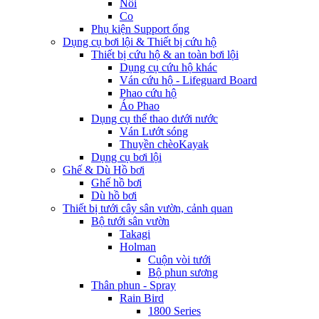
Nối
Co
Phụ kiện Support ống
Dụng cụ bơi lội & Thiết bị cứu hộ
Thiết bị cứu hộ & an toàn bơi lội
Dụng cụ cứu hộ khác
Ván cứu hộ - Lifeguard Board
Phao cứu hộ
Áo Phao
Dụng cụ thể thao dưới nước
Ván Lướt sóng
Thuyền chèoKayak
Dụng cụ bơi lội
Ghế & Dù Hồ bơi
Ghế hồ bơi
Dù hồ bơi
Thiết bị tưới cây sân vườn, cảnh quan
Bộ tưới sân vườn
Takagi
Holman
Cuộn vòi tưới
Bộ phun sương
Thân phun - Spray
Rain Bird
1800 Series