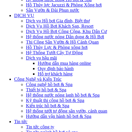
Hồ Thủy lực Jacuzzi & Phòng Xông hơi
Sân Vườn & Đài Phun nước
DỊCH VỤ
Dịch vụ Hồ bơi Gia đình, Biệt thự
Dịch Vụ Hồ Bơi Khách Sạn, Resort
Dịch Vụ Hồ Bơi Công Cộng, Khu Dân Cư
Hệ thống nước nóng Dân dụng & Hồ Bơi
Thi Công Sân Vườn & Hồ Cảnh Quan
Hồ Thủy Lực & Phòng xông hơi
Hệ Thống Tưới Cây Tự Động
Dịch vụ hậu mãi
Hướng dẫn mua hàng online
Quy định bảo hành
Hỗ trợ khách hàng
Công Nghệ và Kiến Trúc
Công nghệ hồ bơi & Spa
Thiết bị hồ bơi & Spa
Hệ thống nước nóng lạnh hồ bơi & Spa
Kỹ thuật thi công hồ bơi & Spa
Kiến trúc hồ bơi & Spa
Hệ thống tưới tự động sân vườn, cảnh quan
Hướng dẫn vận hành hồ bơi & Spa
Tin tức
Tin tức công ty