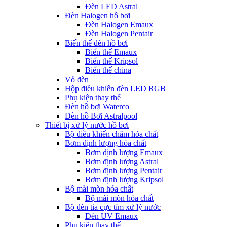
Đèn LED Astral
Đèn Halogen hồ bơi
Đèn Halogen Emaux
Đèn Halogen Pentair
Biến thế đèn hồ bơi
Biến thế Emaux
Biến thế Kripsol
Biến thế china
Vỏ đèn
Hộp điều khiển đèn LED RGB
Phụ kiện thay thế
Đèn hồ bơi Waterco
Đèn hồ Bơi Astralpool
Thiết bị xử lý nước hồ bơi
Bộ điều khiển châm hóa chất
Bơm định lượng hóa chất
Bơm định lượng Emaux
Bơm định lượng Astral
Bơm định lượng Pentair
Bơm định lượng Kripsol
Bộ mài mòn hóa chất
Bộ mài mòn hóa chất
Bộ đèn tia cực tím xử lý nước
Đèn UV Emaux
Phụ kiện thay thế