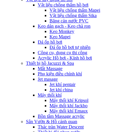
Vật liệu chống thấm hồ bơi
Vật liệu chống thấm Mapei
Vật liệu chống thấm Sika
Băng cản nước PVC
Keo dán gạch - Keo chà ron
Keo Monkey
Keo Mapei
Đá ốp hồ bơi
Đá ốp hồ bơi tự nhiên
Công cụ, dụng cụ thi công
Acrylic Hồ bơi - Kính hồ bơi
Thiết bị hồ Jacuzzi & Spa
Mắt Massage
Phụ kiện điều chỉnh khí
Jet masage
Jet khí pentair
Jet khí china
Máy thổi khí
Máy thổi khí Kripsol
Máy thổi khí Jackbo
Máy thổi khí Emaux
Bồn tắm Massage acrylic
Sân Vườn & Hồ cảnh quan
Thác tràn Water Descent