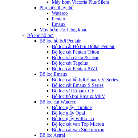
Máy bơm Victoria Plus Silent
Phụ kiện thay thế
Waterco
Pentair
Emaux
Máy bơm các hãng khác
Bộ lọc hồ bơi
Bộ lọc hồ bơi Pentair
Bộ lọc cát Hồ bơi Dollar Pentair
Bộ lọc cát Pentair Triton
Bộ lọc vải clean & clear
Bộ lọc cát Tagelus
Bộ lọc cát Pentair PWT
Bộ lọc Emaux
Bộ lọc cát hồ bơi Emaux V Series
Bộ lọc cát Emaux S Series
Bộ lọc vải Emaux CF
Bô lọc hồ bơi Emaux MFV
Bộ lọc cát Waterco
Bộ lọc giấy Trimline
Bộ lọc giấy Opal
Bộ lọc giấy Fulflo Tri
Bộ lọc cát van Top Micron
Bộ lọc cát van Side micron
Bộ lọc Astral