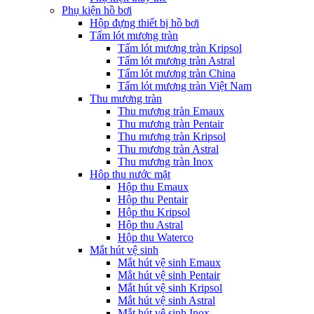
Phụ kiện hồ bơi
Hộp đựng thiết bị hồ bơi
Tấm lót mương tràn
Tấm lót mương tràn Kripsol
Tấm lót mương tràn Astral
Tấm lót mương tràn China
Tấm lót mương tràn Việt Nam
Thu mương tràn
Thu mương tràn Emaux
Thu mương tràn Pentair
Thu mương tràn Kripsol
Thu mương tràn Astral
Thu mương tràn Inox
Hôp thu nước mặt
Hộp thu Emaux
Hộp thu Pentair
Hộp thu Kripsol
Hộp thu Astral
Hộp thu Waterco
Mắt hút vệ sinh
Mắt hút vệ sinh Emaux
Mắt hút vệ sinh Pentair
Mắt hút vệ sinh Kripsol
Mắt hút vệ sinh Astral
Mắt hút vệ sinh Inox