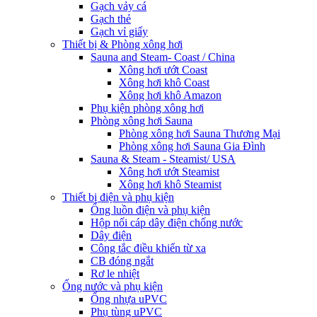
Gạch vảy cá
Gạch thẻ
Gạch vỉ giấy
Thiết bị & Phòng xông hơi
Sauna and Steam- Coast / China
Xông hơi ướt Coast
Xông hơi khô Coast
Xông hơi khô Amazon
Phụ kiện phòng xông hơi
Phòng xông hơi Sauna
Phòng xông hơi Sauna Thương Mại
Phòng xông hơi Sauna Gia Đình
Sauna & Steam - Steamist/ USA
Xông hơi ướt Steamist
Xông hơi khô Steamist
Thiết bị điện và phụ kiện
Ống luồn điện và phụ kiện
Hộp nối cáp dây điện chống nước
Dây điện
Công tắc điều khiển từ xa
CB đóng ngắt
Rơ le nhiệt
Ống nước và phụ kiện
Ống nhựa uPVC
Phụ tùng uPVC