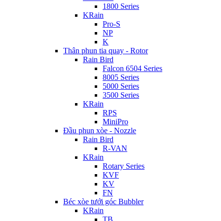
1800 Series
KRain
Pro-S
NP
K
Thân phun tia quay - Rotor
Rain Bird
Falcon 6504 Series
8005 Series
5000 Series
3500 Series
KRain
RPS
MiniPro
Đầu phun xòe - Nozzle
Rain Bird
R-VAN
KRain
Rotary Series
KVF
KV
FN
Béc xòe tưới góc Bubbler
KRain
TB