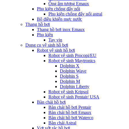
Ống âm tương Emaux
Phụ kiện chống đẩy nổi
Phụ kiện chống đẩy nổi astral
Bộ điều khiển mực nước
Thang hồ bơi
Thang hồ bơi inox Emaux
Phụ kiện
Tay vịn
Dụng cụ vệ sinh hồ bơi
Robot vệ sinh hồ bơi
Robot vệ sinh Procopi/EU
Robot vệ sinh Maytronics
Dolphin X
Dolphin Wave
Dolphin S
Dolphin M
Dolphin Liberty
Robot vệ sinh Kripsol
Robot vệ sinh Pentair/ USA
Bàn chải hồ bơi
Bàn chải hồ bơi Pentair
Bàn chải hồ bơi Emaux
Bàn chải hồ bơi Waterco
Bàn chải Astral
Vợt vớt rác hồ bơi