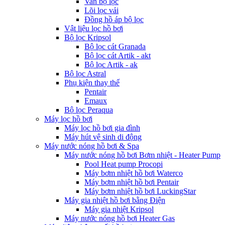
Van bộ lọc
Lõi lọc vải
Đồng hồ áp bộ lọc
Vật liệu lọc hồ bơi
Bộ lọc Kripsol
Bộ lọc cát Granada
Bộ lọc cát Artik - akt
Bộ lọc Artik - ak
Bộ lọc Astral
Phụ kiện thay thế
Pentair
Emaux
Bộ lọc Peraqua
Máy lọc hồ bơi
Máy lọc hồ bơi gia đình
Máy hút vệ sinh di động
Máy nước nóng hồ bơi & Spa
Máy nước nóng hồ bơi Bơm nhiệt - Heater Pump
Pool Heat pump Procopi
Máy bơm nhiệt hồ bơi Waterco
Máy bơm nhiệt hồ bơi Pentair
Máy bơm nhiệt hồ bơi LuckingStar
Máy gia nhiệt hồ bơi bằng Điện
Máy gia nhiệt Kripsol
Máy nước nóng hồ bơi Heater Gas