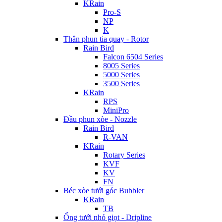
KRain
Pro-S
NP
K
Thân phun tia quay - Rotor
Rain Bird
Falcon 6504 Series
8005 Series
5000 Series
3500 Series
KRain
RPS
MiniPro
Đầu phun xòe - Nozzle
Rain Bird
R-VAN
KRain
Rotary Series
KVF
KV
FN
Béc xòe tưới góc Bubbler
KRain
TB
Ống tưới nhỏ giọt - Dripline