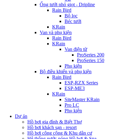
Ống tưới nhỏ giọt - Dripline
Rain Bird
Bộ lọc
Béc tưới
KRain
Van và phụ kiện
Rain Bird
KRain
Van điện từ
ProSeries 200
ProSeries 150
Phụ kiện
Bộ điều khiển và phụ kiện
Rain Bird
ESP-RZX Series
ESP-ME3
KRain
SiteMaster KRain
Pro LC
Phụ kiện
Dự án
Hồ bơi gia đình & Biệt Thự
Hồ bơi khách sạn - resort
Hồ bơi công cộng & Khu dân cư
Hệ thống nước nóng Hồ bơi & Spa