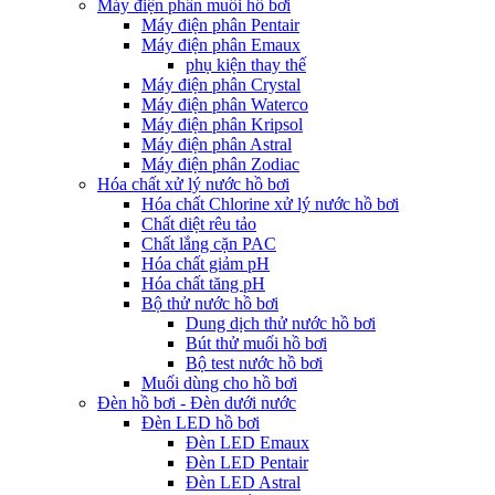
Máy điện phân muối hồ bơi
Máy điện phân Pentair
Máy điện phân Emaux
phụ kiện thay thế
Máy điện phân Crystal
Máy điện phân Waterco
Máy điện phân Kripsol
Máy điện phân Astral
Máy điện phân Zodiac
Hóa chất xử lý nước hồ bơi
Hóa chất Chlorine xử lý nước hồ bơi
Chất diệt rêu tảo
Chất lắng cặn PAC
Hóa chất giảm pH
Hóa chất tăng pH
Bộ thử nước hồ bơi
Dung dịch thử nước hồ bơi
Bút thử muối hồ bơi
Bộ test nước hồ bơi
Muối dùng cho hồ bơi
Đèn hồ bơi - Đèn dưới nước
Đèn LED hồ bơi
Đèn LED Emaux
Đèn LED Pentair
Đèn LED Astral