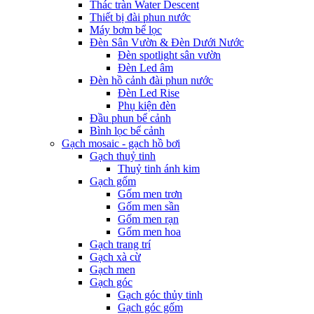
Thác tràn Water Descent
Thiết bị đài phun nước
Máy bơm bể lọc
Đèn Sân Vườn & Đèn Dưới Nước
Đèn spotlight sân vườn
Đèn Led âm
Đèn hồ cảnh đài phun nước
Đèn Led Rise
Phụ kiện đèn
Đầu phun bể cảnh
Bình lọc bể cảnh
Gạch mosaic - gạch hồ bơi
Gạch thuỷ tinh
Thuỷ tinh ánh kim
Gạch gốm
Gốm men trơn
Gốm men sần
Gốm men rạn
Gốm men hoa
Gạch trang trí
Gạch xà cừ
Gạch men
Gạch góc
Gạch góc thủy tinh
Gạch góc gốm