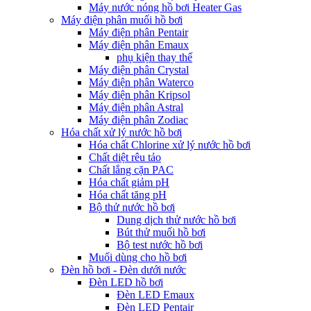
Máy nước nóng hồ bơi Heater Gas
Máy điện phân muối hồ bơi
Máy điện phân Pentair
Máy điện phân Emaux
phụ kiện thay thế
Máy điện phân Crystal
Máy điện phân Waterco
Máy điện phân Kripsol
Máy điện phân Astral
Máy điện phân Zodiac
Hóa chất xử lý nước hồ bơi
Hóa chất Chlorine xử lý nước hồ bơi
Chất diệt rêu tảo
Chất lắng cặn PAC
Hóa chất giảm pH
Hóa chất tăng pH
Bộ thử nước hồ bơi
Dung dịch thử nước hồ bơi
Bút thử muối hồ bơi
Bộ test nước hồ bơi
Muối dùng cho hồ bơi
Đèn hồ bơi - Đèn dưới nước
Đèn LED hồ bơi
Đèn LED Emaux
Đèn LED Pentair