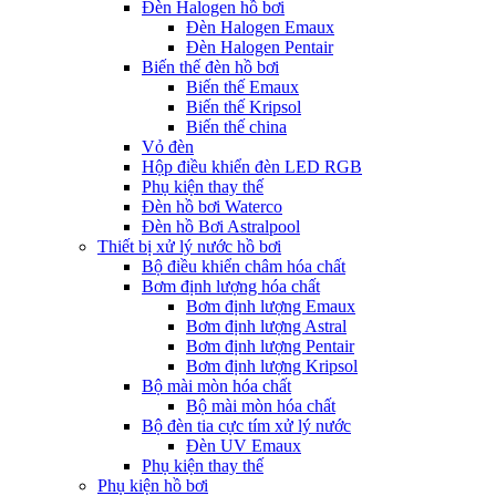
Đèn Halogen hồ bơi
Đèn Halogen Emaux
Đèn Halogen Pentair
Biến thế đèn hồ bơi
Biến thế Emaux
Biến thế Kripsol
Biến thế china
Vỏ đèn
Hộp điều khiển đèn LED RGB
Phụ kiện thay thế
Đèn hồ bơi Waterco
Đèn hồ Bơi Astralpool
Thiết bị xử lý nước hồ bơi
Bộ điều khiển châm hóa chất
Bơm định lượng hóa chất
Bơm định lượng Emaux
Bơm định lượng Astral
Bơm định lượng Pentair
Bơm định lượng Kripsol
Bộ mài mòn hóa chất
Bộ mài mòn hóa chất
Bộ đèn tia cực tím xử lý nước
Đèn UV Emaux
Phụ kiện thay thế
Phụ kiện hồ bơi