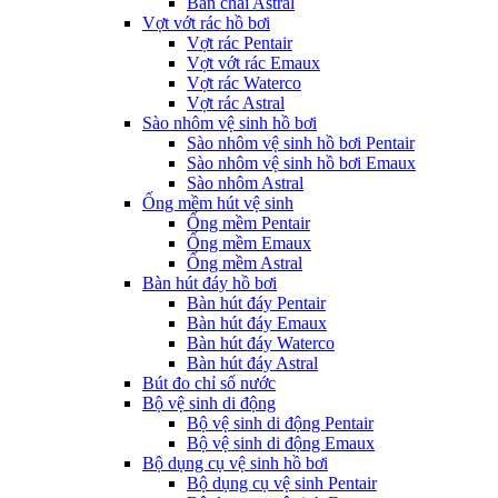
Bàn chải Astral
Vợt vớt rác hồ bơi
Vợt rác Pentair
Vợt vớt rác Emaux
Vợt rác Waterco
Vợt rác Astral
Sào nhôm vệ sinh hồ bơi
Sào nhôm vệ sinh hồ bơi Pentair
Sào nhôm vệ sinh hồ bơi Emaux
Sào nhôm Astral
Ống mềm hút vệ sinh
Ống mềm Pentair
Ống mềm Emaux
Ống mềm Astral
Bàn hút đáy hồ bơi
Bàn hút đáy Pentair
Bàn hút đáy Emaux
Bàn hút đáy Waterco
Bàn hút đáy Astral
Bút đo chỉ số nước
Bộ vệ sinh di động
Bộ vệ sinh di động Pentair
Bộ vệ sinh di động Emaux
Bộ dụng cụ vệ sinh hồ bơi
Bộ dụng cụ vệ sinh Pentair