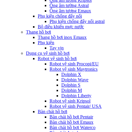
Ống âm tường Kripsol
Ống âm tường Astral
Ống âm tương Emaux
Phụ kiện chống đẩy nổi
Phụ kiện chống đẩy nổi astral
Bộ điều khiển mực nước
Thang hồ bơi
Thang hồ bơi inox Emaux
Phụ kiện
Tay vịn
Dụng cụ vệ sinh hồ bơi
Robot vệ sinh hồ bơi
Robot vệ sinh Procopi/EU
Robot vệ sinh Maytronics
Dolphin X
Dolphin Wave
Dolphin S
Dolphin M
Dolphin Liberty
Robot vệ sinh Kripsol
Robot vệ sinh Pentair/ USA
Bàn chải hồ bơi
Bàn chải hồ bơi Pentair
Bàn chải hồ bơi Emaux
Bàn chải hồ bơi Waterco