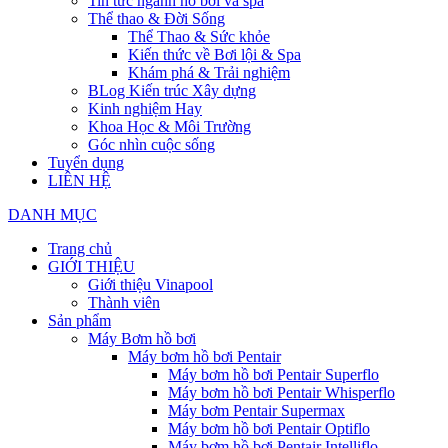
Tin tức ngành hồ bơi và spa
Thể thao & Đời Sống
Thể Thao & Sức khỏe
Kiến thức về Bơi lội & Spa
Khám phá & Trải nghiệm
BLog Kiến trúc Xây dựng
Kinh nghiệm Hay
Khoa Học & Môi Trường
Góc nhìn cuộc sống
Tuyển dụng
LIÊN HỆ
DANH MỤC
Trang chủ
GIỚI THIỆU
Giới thiệu Vinapool
Thành viên
Sản phẩm
Máy Bơm hồ bơi
Máy bơm hồ bơi Pentair
Máy bơm hồ bơi Pentair Superflo
Máy bơm hồ bơi Pentair Whisperflo
Máy bơm Pentair Supermax
Máy bơm hồ bơi Pentair Optiflo
Máy bơm hồ bơi Pentair Intelliflo