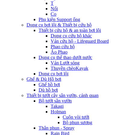
T
Nối
Co
Phụ kiện Support ống
Dụng cụ bơi lội & Thiết bị cứu hộ
Thiết bị cứu hộ & an toàn bơi lội
Dụng cụ cứu hộ khác
Ván cứu hộ - Lifeguard Board
Phao cứu hộ
Áo Phao
Dụng cụ thể thao dưới nước
Ván Lướt sóng
Thuyền chèoKayak
Dụng cụ bơi lội
Ghế & Dù Hồ bơi
Ghế hồ bơi
Dù hồ bơi
Thiết bị tưới cây sân vườn, cảnh quan
Bộ tưới sân vườn
Takagi
Holman
Cuộn vòi tưới
Bộ phun sương
Thân phun - Spray
Rain Bird