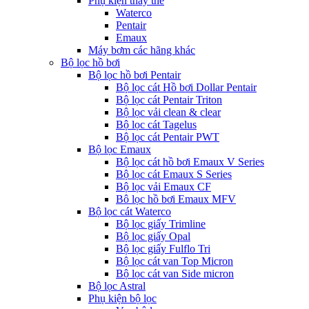
Phụ kiện thay thế
Waterco
Pentair
Emaux
Máy bơm các hãng khác
Bộ lọc hồ bơi
Bộ lọc hồ bơi Pentair
Bộ lọc cát Hồ bơi Dollar Pentair
Bộ lọc cát Pentair Triton
Bộ lọc vải clean & clear
Bộ lọc cát Tagelus
Bộ lọc cát Pentair PWT
Bộ lọc Emaux
Bộ lọc cát hồ bơi Emaux V Series
Bộ lọc cát Emaux S Series
Bộ lọc vải Emaux CF
Bô lọc hồ bơi Emaux MFV
Bộ lọc cát Waterco
Bộ lọc giấy Trimline
Bộ lọc giấy Opal
Bộ lọc giấy Fulflo Tri
Bộ lọc cát van Top Micron
Bộ lọc cát van Side micron
Bộ lọc Astral
Phụ kiện bộ lọc