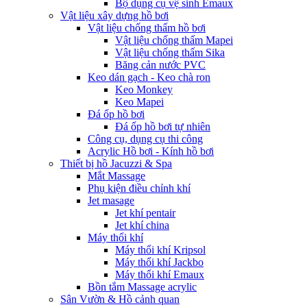
Bộ dụng cụ vệ sinh Emaux
Vật liệu xây dựng hồ bơi
Vật liệu chống thấm hồ bơi
Vật liệu chống thấm Mapei
Vật liệu chống thấm Sika
Băng cản nước PVC
Keo dán gạch - Keo chà ron
Keo Monkey
Keo Mapei
Đá ốp hồ bơi
Đá ốp hồ bơi tự nhiên
Công cụ, dụng cụ thi công
Acrylic Hồ bơi - Kính hồ bơi
Thiết bị hồ Jacuzzi & Spa
Mắt Massage
Phụ kiện điều chỉnh khí
Jet masage
Jet khí pentair
Jet khí china
Máy thổi khí
Máy thổi khí Kripsol
Máy thổi khí Jackbo
Máy thổi khí Emaux
Bồn tắm Massage acrylic
Sân Vườn & Hồ cảnh quan