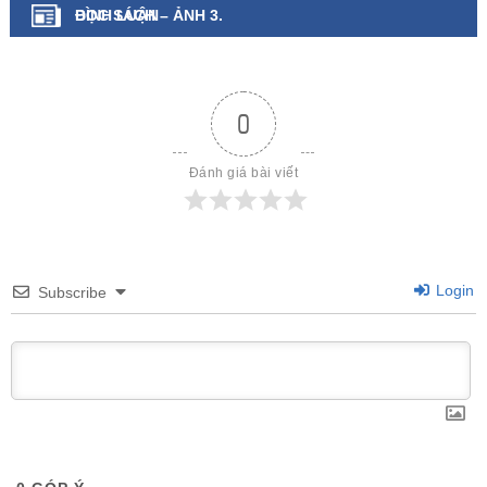
ĐỌC SÁCH – ẢNH 3.
BÌNH LUẬN
0
Đánh giá bài viết
Login
Subscribe