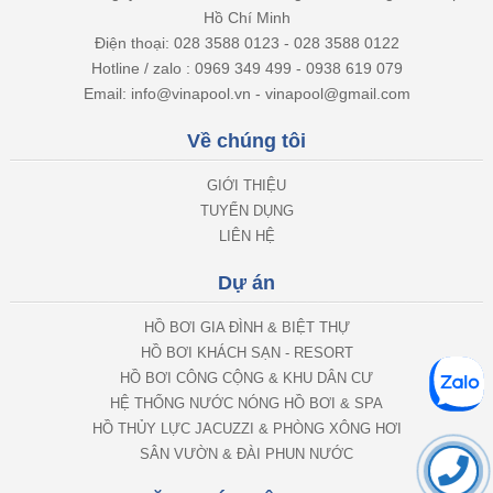
Hồ Chí Minh
Điện thoại: 028 3588 0123 - 028 3588 0122
Hotline / zalo : 0969 349 499 - 0938 619 079
Email: info@vinapool.vn - vinapool@gmail.com
Về chúng tôi
GIỚI THIỆU
TUYỂN DỤNG
LIÊN HỆ
Dự án
HỒ BƠI GIA ĐÌNH & BIỆT THỰ
HỒ BƠI KHÁCH SẠN - RESORT
HỒ BƠI CÔNG CỘNG & KHU DÂN CƯ
HỆ THỐNG NƯỚC NÓNG HỒ BƠI & SPA
HỒ THỦY LỰC JACUZZI & PHÒNG XÔNG HƠI
SÂN VƯỜN & ĐÀI PHUN NƯỚC