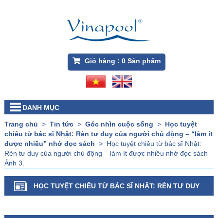
Giỏ hàng :
0
Sản phẩm
DANH MỤC
Trang chủ
>
Tin tức
>
Góc nhìn cuộc sống
>
Học tuyệt
chiêu từ bác sĩ Nhật: Rèn tư duy của người chủ động – “làm ít
được nhiều” nhờ đọc sách
>
Học tuyệt chiêu từ bác sĩ Nhật:
Rèn tư duy của người chủ động – làm ít được nhiều nhờ đọc sách –
Ảnh 3.
HỌC TUYỆT CHIÊU TỪ BÁC SĨ NHẬT: RÈN TƯ DUY
CỦA NGƯỜI CHỦ ĐỘNG – LÀM ÍT ĐƯỢC NHIỀU NHỜ