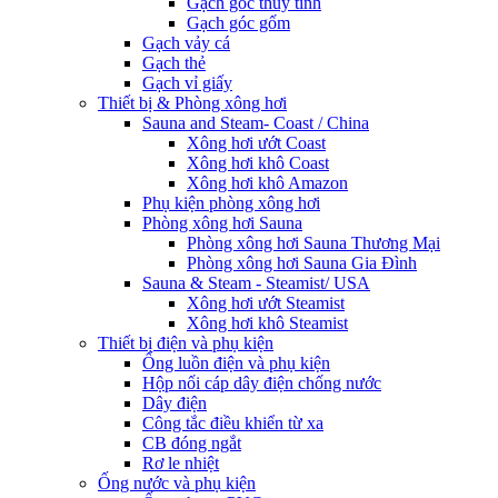
Gạch góc thủy tinh
Gạch góc gốm
Gạch vảy cá
Gạch thẻ
Gạch vỉ giấy
Thiết bị & Phòng xông hơi
Sauna and Steam- Coast / China
Xông hơi ướt Coast
Xông hơi khô Coast
Xông hơi khô Amazon
Phụ kiện phòng xông hơi
Phòng xông hơi Sauna
Phòng xông hơi Sauna Thương Mại
Phòng xông hơi Sauna Gia Đình
Sauna & Steam - Steamist/ USA
Xông hơi ướt Steamist
Xông hơi khô Steamist
Thiết bị điện và phụ kiện
Ống luồn điện và phụ kiện
Hộp nối cáp dây điện chống nước
Dây điện
Công tắc điều khiển từ xa
CB đóng ngắt
Rơ le nhiệt
Ống nước và phụ kiện