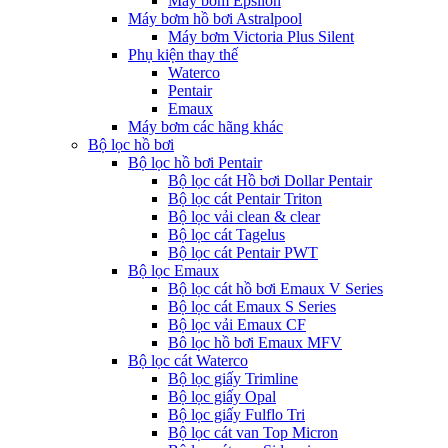
Máy bơm Epsilon
Máy bơm hồ bơi Astralpool
Máy bơm Victoria Plus Silent
Phụ kiện thay thế
Waterco
Pentair
Emaux
Máy bơm các hãng khác
Bộ lọc hồ bơi
Bộ lọc hồ bơi Pentair
Bộ lọc cát Hồ bơi Dollar Pentair
Bộ lọc cát Pentair Triton
Bộ lọc vải clean & clear
Bộ lọc cát Tagelus
Bộ lọc cát Pentair PWT
Bộ lọc Emaux
Bộ lọc cát hồ bơi Emaux V Series
Bộ lọc cát Emaux S Series
Bộ lọc vải Emaux CF
Bô lọc hồ bơi Emaux MFV
Bộ lọc cát Waterco
Bộ lọc giấy Trimline
Bộ lọc giấy Opal
Bộ lọc giấy Fulflo Tri
Bộ lọc cát van Top Micron