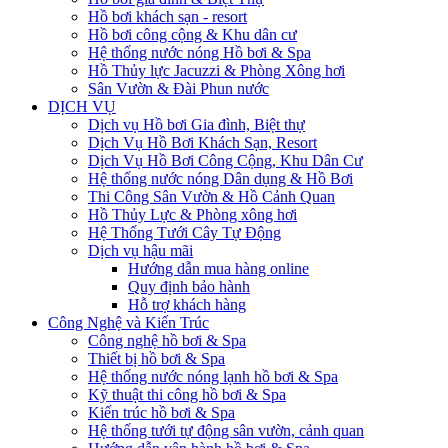
Hồ bơi khách sạn - resort
Hồ bơi công cộng & Khu dân cư
Hệ thống nước nóng Hồ bơi & Spa
Hồ Thủy lực Jacuzzi & Phòng Xông hơi
Sân Vườn & Đài Phun nước
DỊCH VỤ
Dịch vụ Hồ bơi Gia đình, Biệt thự
Dịch Vụ Hồ Bơi Khách Sạn, Resort
Dịch Vụ Hồ Bơi Công Cộng, Khu Dân Cư
Hệ thống nước nóng Dân dụng & Hồ Bơi
Thi Công Sân Vườn & Hồ Cảnh Quan
Hồ Thủy Lực & Phòng xông hơi
Hệ Thống Tưới Cây Tự Động
Dịch vụ hậu mãi
Hướng dẫn mua hàng online
Quy định bảo hành
Hỗ trợ khách hàng
Công Nghệ và Kiến Trúc
Công nghệ hồ bơi & Spa
Thiết bị hồ bơi & Spa
Hệ thống nước nóng lạnh hồ bơi & Spa
Kỹ thuật thi công hồ bơi & Spa
Kiến trúc hồ bơi & Spa
Hệ thống tưới tự động sân vườn, cảnh quan