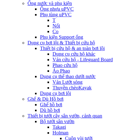
Ống nước và phụ kiện
Ống nhựa uPVC
Phụ tùng uPVC
T
Nối
Co
Phụ kiện Support ống
Dụng cụ bơi lội & Thiết bị cứu hộ
Thiết bị cứu hộ & an toàn bơi lội
Dụng cụ cứu hộ khác
Ván cứu hộ - Lifeguard Board
Phao cứu hộ
Áo Phao
Dụng cụ thể thao dưới nước
Ván Lướt sóng
Thuyền chèoKayak
Dụng cụ bơi lội
Ghế & Dù Hồ bơi
Ghế hồ bơi
Dù hồ bơi
Thiết bị tưới cây sân vườn, cảnh quan
Bộ tưới sân vườn
Takagi
Holman
Cuộn vòi tưới