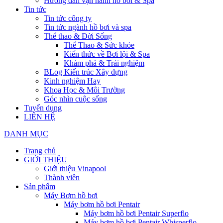
Hướng dẫn vận hành hồ bơi & Spa
Tin tức
Tin tức công ty
Tin tức ngành hồ bơi và spa
Thể thao & Đời Sống
Thể Thao & Sức khỏe
Kiến thức về Bơi lội & Spa
Khám phá & Trải nghiệm
BLog Kiến trúc Xây dựng
Kinh nghiệm Hay
Khoa Học & Môi Trường
Góc nhìn cuộc sống
Tuyển dụng
LIÊN HỆ
DANH MỤC
Trang chủ
GIỚI THIỆU
Giới thiệu Vinapool
Thành viên
Sản phẩm
Máy Bơm hồ bơi
Máy bơm hồ bơi Pentair
Máy bơm hồ bơi Pentair Superflo
Máy bơm hồ bơi Pentair Whisperflo