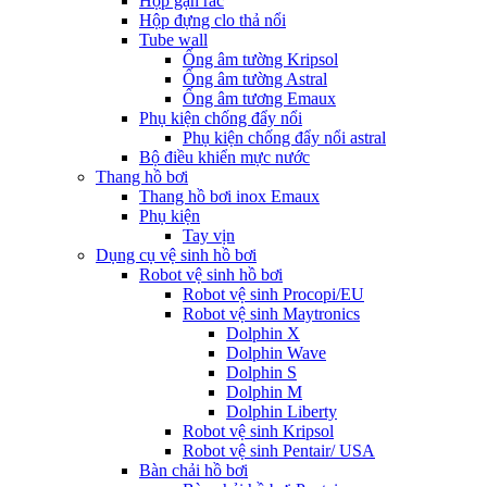
Hộp gạn rác
Hộp đựng clo thả nổi
Tube wall
Ống âm tường Kripsol
Ống âm tường Astral
Ống âm tương Emaux
Phụ kiện chống đẩy nổi
Phụ kiện chống đẩy nổi astral
Bộ điều khiển mực nước
Thang hồ bơi
Thang hồ bơi inox Emaux
Phụ kiện
Tay vịn
Dụng cụ vệ sinh hồ bơi
Robot vệ sinh hồ bơi
Robot vệ sinh Procopi/EU
Robot vệ sinh Maytronics
Dolphin X
Dolphin Wave
Dolphin S
Dolphin M
Dolphin Liberty
Robot vệ sinh Kripsol
Robot vệ sinh Pentair/ USA
Bàn chải hồ bơi