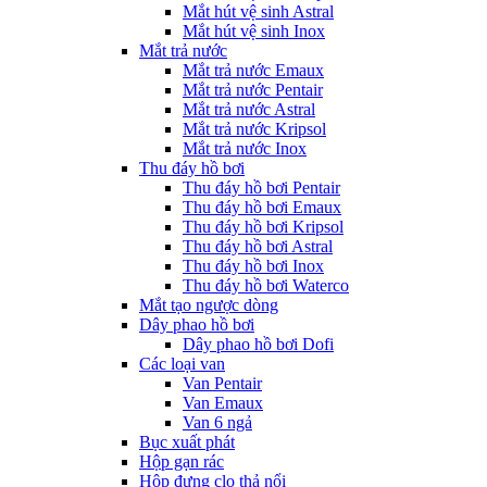
Mắt hút vệ sinh Astral
Mắt hút vệ sinh Inox
Mắt trả nước
Mắt trả nước Emaux
Mắt trả nước Pentair
Mắt trả nước Astral
Mắt trả nước Kripsol
Mắt trả nước Inox
Thu đáy hồ bơi
Thu đáy hồ bơi Pentair
Thu đáy hồ bơi Emaux
Thu đáy hồ bơi Kripsol
Thu đáy hồ bơi Astral
Thu đáy hồ bơi Inox
Thu đáy hồ bơi Waterco
Mắt tạo ngược dòng
Dây phao hồ bơi
Dây phao hồ bơi Dofi
Các loại van
Van Pentair
Van Emaux
Van 6 ngả
Bục xuất phát
Hộp gạn rác
Hộp đựng clo thả nổi