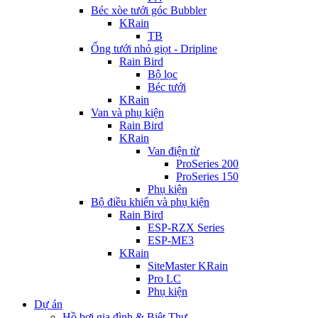
Béc xòe tưới góc Bubbler
KRain
TB
Ống tưới nhỏ giọt - Dripline
Rain Bird
Bộ lọc
Béc tưới
KRain
Van và phụ kiện
Rain Bird
KRain
Van điện từ
ProSeries 200
ProSeries 150
Phụ kiện
Bộ điều khiển và phụ kiện
Rain Bird
ESP-RZX Series
ESP-ME3
KRain
SiteMaster KRain
Pro LC
Phụ kiện
Dự án
Hồ bơi gia đình & Biệt Thự