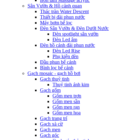
Bồn tắm Massage acrylic
Sân Vườn & Hồ cảnh quan
Thác tràn Water Descent
Thiết bị đài phun nước
Máy bơm bể lọc
Đèn Sân Vườn & Đèn Dưới Nước
Đèn spotlight sân vườn
Đèn Led âm
Đèn hồ cảnh đài phun nước
Đèn Led Rise
Phụ kiện đèn
Đầu phun bể cảnh
Bình lọc bể cảnh
Gạch mosaic - gạch hồ bơi
Gạch thuỷ tinh
Thuỷ tinh ánh kim
Gạch gốm
Gốm men trơn
Gốm men sần
Gốm men rạn
Gốm men hoa
Gạch trang trí
Gạch xà cừ
Gạch men
Gạch góc