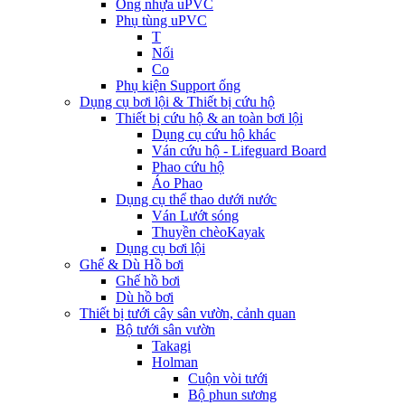
Ống nhựa uPVC
Phụ tùng uPVC
T
Nối
Co
Phụ kiện Support ống
Dụng cụ bơi lội & Thiết bị cứu hộ
Thiết bị cứu hộ & an toàn bơi lội
Dụng cụ cứu hộ khác
Ván cứu hộ - Lifeguard Board
Phao cứu hộ
Áo Phao
Dụng cụ thể thao dưới nước
Ván Lướt sóng
Thuyền chèoKayak
Dụng cụ bơi lội
Ghế & Dù Hồ bơi
Ghế hồ bơi
Dù hồ bơi
Thiết bị tưới cây sân vườn, cảnh quan
Bộ tưới sân vườn
Takagi
Holman
Cuộn vòi tưới
Bộ phun sương