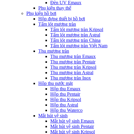
Đèn UV Emaux
Phụ kiện thay thế
Phụ kiện hồ bơi
Hộp đựng thiết bị hồ bơi
Tấm lót mương tràn
Tấm lót mương tràn Kripsol
Tấm lót mương tràn Astral
Tấm lót mương tràn China
Tấm lót mương tràn Việt Nam
Thu mương tràn
Thu mương tràn Emaux
Thu mương tràn Pentair
Thu mương tràn Kripsol
Thu mương tràn Astral
Thu mương tràn Inox
Hôp thu nước mặt
Hộp thu Emaux
Hộp thu Pentair
Hộp thu Kripsol
Hộp thu Astral
Hộp thu Waterco
Mắt hút vệ sinh
Mắt hút vệ sinh Emaux
Mắt hút vệ sinh Pentair
Mắt hút vệ sinh Kripsol