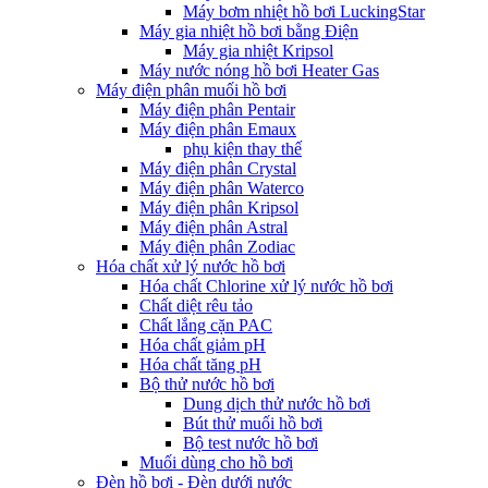
Máy bơm nhiệt hồ bơi LuckingStar
Máy gia nhiệt hồ bơi bằng Điện
Máy gia nhiệt Kripsol
Máy nước nóng hồ bơi Heater Gas
Máy điện phân muối hồ bơi
Máy điện phân Pentair
Máy điện phân Emaux
phụ kiện thay thế
Máy điện phân Crystal
Máy điện phân Waterco
Máy điện phân Kripsol
Máy điện phân Astral
Máy điện phân Zodiac
Hóa chất xử lý nước hồ bơi
Hóa chất Chlorine xử lý nước hồ bơi
Chất diệt rêu tảo
Chất lắng cặn PAC
Hóa chất giảm pH
Hóa chất tăng pH
Bộ thử nước hồ bơi
Dung dịch thử nước hồ bơi
Bút thử muối hồ bơi
Bộ test nước hồ bơi
Muối dùng cho hồ bơi
Đèn hồ bơi - Đèn dưới nước