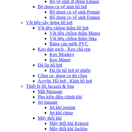
Bộ vệ sinh di động Emaux
Bộ dụng cụ vệ sinh hồ bơi
Bộ dụng cụ vệ sinh Pentair
Bộ dụng cụ vệ sinh Emaux
Vật liệu xây dựng hồ bơi
Vật liệu chống thấm hồ bơi
Vật liệu chống thấm Mapei
Vật liệu chống thấm Sika
Băng cản nước PVC
Keo dán gạch - Keo chà ron
Keo Monkey
Keo Mapei
Đá ốp hồ bơi
Đá ốp hồ bơi tự nhiên
Công cụ, dụng cụ thi công
Acrylic Hồ bơi - Kính hồ bơi
Thiết bị hồ Jacuzzi & Spa
Mắt Massage
Phụ kiện điều chỉnh khí
Jet masage
Jet khí pentair
Jet khí china
Máy thổi khí
Máy thổi khí Kripsol
Máy thổi khí Jackbo