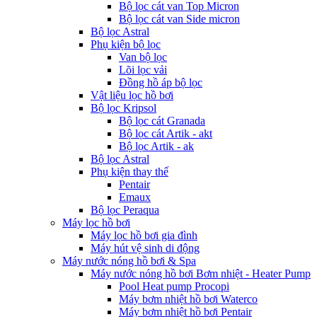
Bộ lọc cát van Top Micron
Bộ lọc cát van Side micron
Bộ lọc Astral
Phụ kiện bộ lọc
Van bộ lọc
Lõi lọc vải
Đồng hồ áp bộ lọc
Vật liệu lọc hồ bơi
Bộ lọc Kripsol
Bộ lọc cát Granada
Bộ lọc cát Artik - akt
Bộ lọc Artik - ak
Bộ lọc Astral
Phụ kiện thay thế
Pentair
Emaux
Bộ lọc Peraqua
Máy lọc hồ bơi
Máy lọc hồ bơi gia đình
Máy hút vệ sinh di động
Máy nước nóng hồ bơi & Spa
Máy nước nóng hồ bơi Bơm nhiệt - Heater Pump
Pool Heat pump Procopi
Máy bơm nhiệt hồ bơi Waterco
Máy bơm nhiệt hồ bơi Pentair