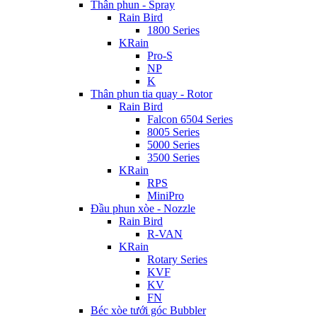
Thân phun - Spray
Rain Bird
1800 Series
KRain
Pro-S
NP
K
Thân phun tia quay - Rotor
Rain Bird
Falcon 6504 Series
8005 Series
5000 Series
3500 Series
KRain
RPS
MiniPro
Đầu phun xòe - Nozzle
Rain Bird
R-VAN
KRain
Rotary Series
KVF
KV
FN
Béc xòe tưới góc Bubbler