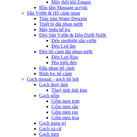
Máy thổi khí Emaux
Bồn tắm Massage acrylic
Sân Vườn & Hồ cảnh quan
Thác tràn Water Descent
Thiết bị đài phun nước
Máy bơm bể lọc
Đèn Sân Vườn & Đèn Dưới Nước
Đèn spotlight sân vườn
Đèn Led âm
Đèn hồ cảnh đài phun nước
Đèn Led Rise
Phụ kiện đèn
Đầu phun bể cảnh
Bình lọc bể cảnh
Gạch mosaic - gạch hồ bơi
Gạch thuỷ tinh
Thuỷ tinh ánh kim
Gạch gốm
Gốm men trơn
Gốm men sần
Gốm men rạn
Gốm men hoa
Gạch trang trí
Gạch xà cừ
Gạch men