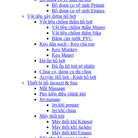
Bộ dụng cụ vệ sinh Pentair
Bộ dụng cụ vệ sinh Emaux
Vật liệu xây dựng hồ bơi
Vật liệu chống thấm hồ bơi
Vật liệu chống thấm Mapei
Vật liệu chống thấm Sika
Băng cản nước PVC
Keo dán gạch - Keo chà ron
Keo Monkey
Keo Mapei
Đá ốp hồ bơi
Đá ốp hồ bơi tự nhiên
Công cụ, dụng cụ thi công
Acrylic Hồ bơi - Kính hồ bơi
Thiết bị hồ Jacuzzi & Spa
Mắt Massage
Phụ kiện điều chỉnh khí
Jet masage
Jet khí pentair
Jet khí china
Máy thổi khí
Máy thổi khí Kripsol
Máy thổi khí Jackbo
Máy thổi khí Emaux