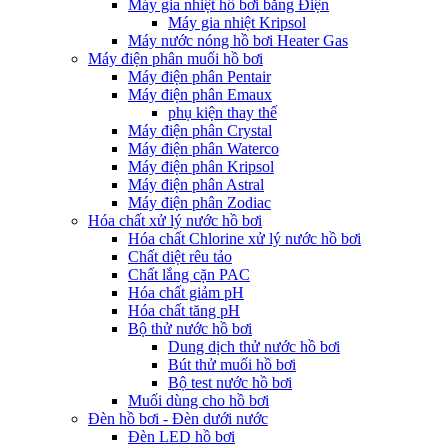
Máy gia nhiệt hồ bơi bằng Điện
Máy gia nhiệt Kripsol
Máy nước nóng hồ bơi Heater Gas
Máy điện phân muối hồ bơi
Máy điện phân Pentair
Máy điện phân Emaux
phụ kiện thay thế
Máy điện phân Crystal
Máy điện phân Waterco
Máy điện phân Kripsol
Máy điện phân Astral
Máy điện phân Zodiac
Hóa chất xử lý nước hồ bơi
Hóa chất Chlorine xử lý nước hồ bơi
Chất diệt rêu tảo
Chất lắng cặn PAC
Hóa chất giảm pH
Hóa chất tăng pH
Bộ thử nước hồ bơi
Dung dịch thử nước hồ bơi
Bút thử muối hồ bơi
Bộ test nước hồ bơi
Muối dùng cho hồ bơi
Đèn hồ bơi - Đèn dưới nước
Đèn LED hồ bơi