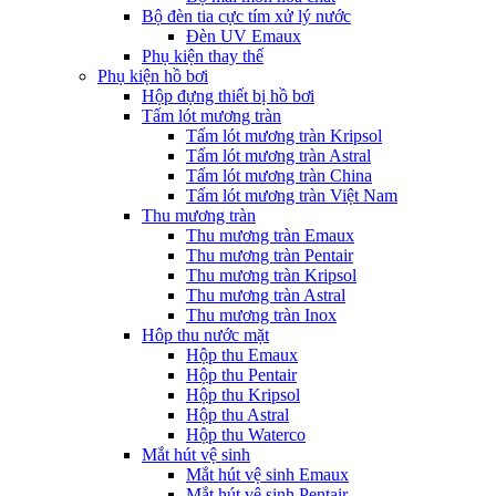
Bộ đèn tia cực tím xử lý nước
Đèn UV Emaux
Phụ kiện thay thế
Phụ kiện hồ bơi
Hộp đựng thiết bị hồ bơi
Tấm lót mương tràn
Tấm lót mương tràn Kripsol
Tấm lót mương tràn Astral
Tấm lót mương tràn China
Tấm lót mương tràn Việt Nam
Thu mương tràn
Thu mương tràn Emaux
Thu mương tràn Pentair
Thu mương tràn Kripsol
Thu mương tràn Astral
Thu mương tràn Inox
Hôp thu nước mặt
Hộp thu Emaux
Hộp thu Pentair
Hộp thu Kripsol
Hộp thu Astral
Hộp thu Waterco
Mắt hút vệ sinh
Mắt hút vệ sinh Emaux
Mắt hút vệ sinh Pentair