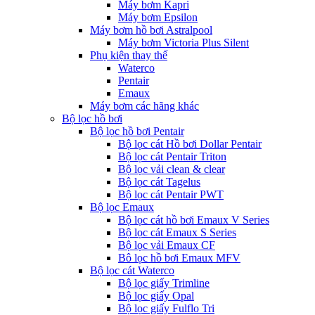
Máy bơm Kapri
Máy bơm Epsilon
Máy bơm hồ bơi Astralpool
Máy bơm Victoria Plus Silent
Phụ kiện thay thế
Waterco
Pentair
Emaux
Máy bơm các hãng khác
Bộ lọc hồ bơi
Bộ lọc hồ bơi Pentair
Bộ lọc cát Hồ bơi Dollar Pentair
Bộ lọc cát Pentair Triton
Bộ lọc vải clean & clear
Bộ lọc cát Tagelus
Bộ lọc cát Pentair PWT
Bộ lọc Emaux
Bộ lọc cát hồ bơi Emaux V Series
Bộ lọc cát Emaux S Series
Bộ lọc vải Emaux CF
Bô lọc hồ bơi Emaux MFV
Bộ lọc cát Waterco
Bộ lọc giấy Trimline
Bộ lọc giấy Opal
Bộ lọc giấy Fulflo Tri