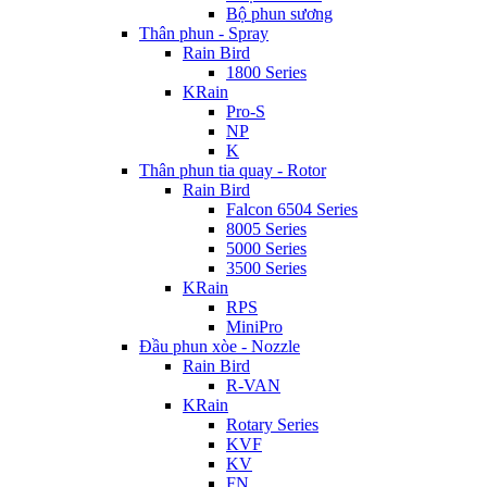
Bộ phun sương
Thân phun - Spray
Rain Bird
1800 Series
KRain
Pro-S
NP
K
Thân phun tia quay - Rotor
Rain Bird
Falcon 6504 Series
8005 Series
5000 Series
3500 Series
KRain
RPS
MiniPro
Đầu phun xòe - Nozzle
Rain Bird
R-VAN
KRain
Rotary Series
KVF
KV
FN