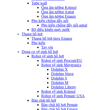
Tube wall
Ống âm tường Kripsol
Ống âm tường Astral
Ống âm tương Emaux
Phụ kiện chống đẩy nổi
Phụ kiện chống đẩy nổi astral
Bộ điều khiển mực nước
Thang hồ bơi
Thang hồ bơi inox Emaux
Phụ kiện
Tay vịn
Dụng cụ vệ sinh hồ bơi
Robot vệ sinh hồ bơi
Robot vệ sinh Procopi/EU
Robot vệ sinh Maytronics
Dolphin X
Dolphin Wave
Dolphin S
Dolphin M
Dolphin Liberty
Robot vệ sinh Kripsol
Robot vệ sinh Pentair/ USA
Bàn chải hồ bơi
Bàn chải hồ bơi Pentair
Bàn chải hồ bơi Emaux