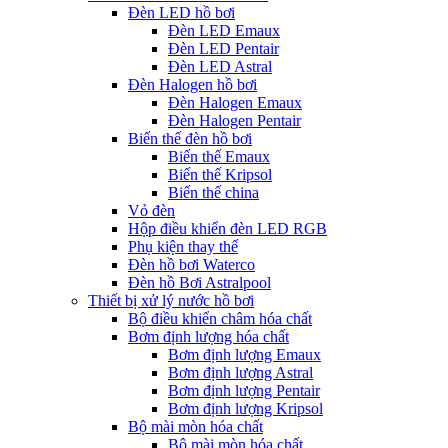
Đèn LED hồ bơi
Đèn LED Emaux
Đèn LED Pentair
Đèn LED Astral
Đèn Halogen hồ bơi
Đèn Halogen Emaux
Đèn Halogen Pentair
Biến thế đèn hồ bơi
Biến thế Emaux
Biến thế Kripsol
Biến thế china
Vỏ đèn
Hộp điều khiển đèn LED RGB
Phụ kiện thay thế
Đèn hồ bơi Waterco
Đèn hồ Bơi Astralpool
Thiết bị xử lý nước hồ bơi
Bộ điều khiển châm hóa chất
Bơm định lượng hóa chất
Bơm định lượng Emaux
Bơm định lượng Astral
Bơm định lượng Pentair
Bơm định lượng Kripsol
Bộ mài mòn hóa chất
Bộ mài mòn hóa chất