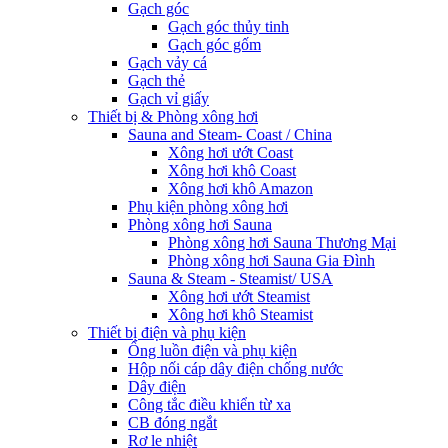
Gạch góc
Gạch góc thủy tinh
Gạch góc gốm
Gạch vảy cá
Gạch thẻ
Gạch vỉ giấy
Thiết bị & Phòng xông hơi
Sauna and Steam- Coast / China
Xông hơi ướt Coast
Xông hơi khô Coast
Xông hơi khô Amazon
Phụ kiện phòng xông hơi
Phòng xông hơi Sauna
Phòng xông hơi Sauna Thương Mại
Phòng xông hơi Sauna Gia Đình
Sauna & Steam - Steamist/ USA
Xông hơi ướt Steamist
Xông hơi khô Steamist
Thiết bị điện và phụ kiện
Ống luồn điện và phụ kiện
Hộp nối cáp dây điện chống nước
Dây điện
Công tắc điều khiển từ xa
CB đóng ngắt
Rơ le nhiệt