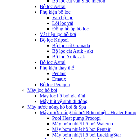
Bộ lọc cát van Side micron
Bộ lọc Astral
Phụ kiện bộ lọc
Van bộ lọc
Lõi lọc vải
Đồng hồ áp bộ lọc
Vật liệu lọc hồ bơi
Bộ lọc Kripsol
Bộ lọc cát Granada
Bộ lọc cát Artik - akt
Bộ lọc Artik - ak
Bộ lọc Astral
Phụ kiện thay thế
Pentair
Emaux
Bộ lọc Peraqua
Máy lọc hồ bơi
Máy lọc hồ bơi gia đình
Máy hút vệ sinh di động
Máy nước nóng hồ bơi & Spa
Máy nước nóng hồ bơi Bơm nhiệt - Heater Pump
Pool Heat pump Procopi
Máy bơm nhiệt hồ bơi Waterco
Máy bơm nhiệt hồ bơi Pentair
Máy bơm nhiệt hồ bơi LuckingStar