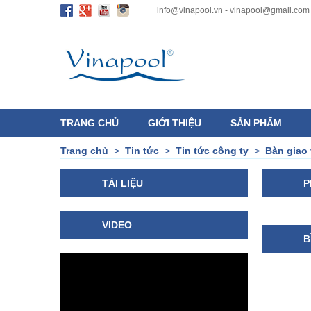
info@vinapool.vn - vinapool@gmail.com
TRANG CHỦ
GIỚI THIỆU
SẢN PHẨM
Trang chủ
>
Tin tức
>
Tin tức công ty
>
Bàn giao
TÀI LIỆU
P
VIDEO
B