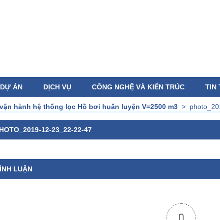
DỰ ÁN
DỊCH VỤ
CÔNG NGHỆ VÀ KIẾN TRÚC
TIN
 vận hành hệ thống lọc Hồ bơi huấn luyện V=2500 m3
>
photo_20
HOTO_2019-12-23_22-22-47
ÌNH LUẬN
0