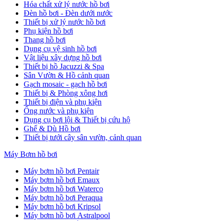
Hóa chất xử lý nước hồ bơi
Đèn hồ bơi - Đèn dưới nước
Thiết bị xử lý nước hồ bơi
Phụ kiện hồ bơi
Thang hồ bơi
Dụng cụ vệ sinh hồ bơi
Vật liệu xây dựng hồ bơi
Thiết bị hồ Jacuzzi & Spa
Sân Vườn & Hồ cảnh quan
Gạch mosaic - gạch hồ bơi
Thiết bị & Phòng xông hơi
Thiết bị điện và phụ kiện
Ống nước và phụ kiện
Dụng cụ bơi lội & Thiết bị cứu hộ
Ghế & Dù Hồ bơi
Thiết bị tưới cây sân vườn, cảnh quan
Máy Bơm hồ bơi
Máy bơm hồ bơi Pentair
Máy bơm hồ bơi Emaux
Máy bơm hồ bơi Waterco
Máy bơm hồ bơi Peraqua
Máy bơm hồ bơi Kripsol
Máy bơm hồ bơi Astralpool