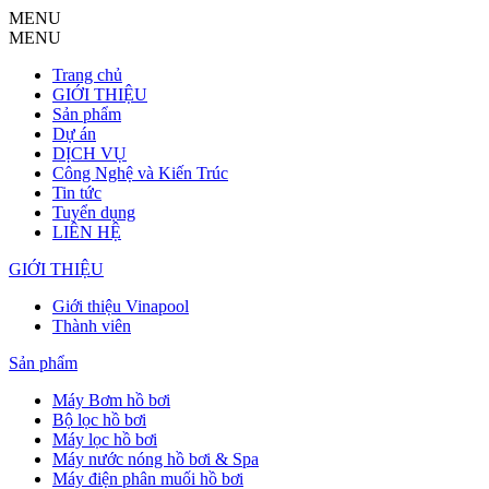
MENU
MENU
Trang chủ
GIỚI THIỆU
Sản phẩm
Dự án
DỊCH VỤ
Công Nghệ và Kiến Trúc
Tin tức
Tuyển dụng
LIÊN HỆ
GIỚI THIỆU
Giới thiệu Vinapool
Thành viên
Sản phẩm
Máy Bơm hồ bơi
Bộ lọc hồ bơi
Máy lọc hồ bơi
Máy nước nóng hồ bơi & Spa
Máy điện phân muối hồ bơi