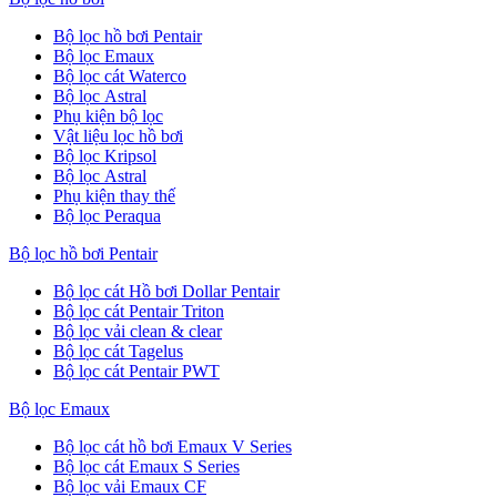
Bộ lọc hồ bơi Pentair
Bộ lọc Emaux
Bộ lọc cát Waterco
Bộ lọc Astral
Phụ kiện bộ lọc
Vật liệu lọc hồ bơi
Bộ lọc Kripsol
Bộ lọc Astral
Phụ kiện thay thế
Bộ lọc Peraqua
Bộ lọc hồ bơi Pentair
Bộ lọc cát Hồ bơi Dollar Pentair
Bộ lọc cát Pentair Triton
Bộ lọc vải clean & clear
Bộ lọc cát Tagelus
Bộ lọc cát Pentair PWT
Bộ lọc Emaux
Bộ lọc cát hồ bơi Emaux V Series
Bộ lọc cát Emaux S Series
Bộ lọc vải Emaux CF