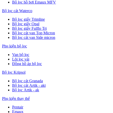
Bô lọc hồ bơi Emaux MFV
Bộ lọc cát Waterco
Bộ lọc giấy Trimline
Bộ lọc giấy Opal
Bộ lọc giấy Fulflo Tri
Bộ lọc cát van Top Micron
Bộ lọc cát van Side micron
Phụ kiện bộ lọc
Van bộ lọc
Lõi lọc vải
Đồng hồ áp bộ lọc
Bộ lọc Kripsol
Bộ lọc cát Granada
Bộ lọc cát Artik - akt
Bộ lọc Artik - ak
Phụ kiện thay thế
Pentair
Emaux