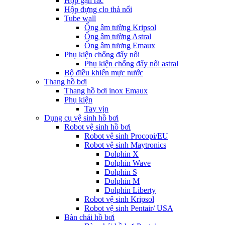
Hộp gạn rác
Hộp đựng clo thả nổi
Tube wall
Ống âm tường Kripsol
Ống âm tường Astral
Ống âm tương Emaux
Phụ kiện chống đẩy nổi
Phụ kiện chống đẩy nổi astral
Bộ điều khiển mực nước
Thang hồ bơi
Thang hồ bơi inox Emaux
Phụ kiện
Tay vịn
Dụng cụ vệ sinh hồ bơi
Robot vệ sinh hồ bơi
Robot vệ sinh Procopi/EU
Robot vệ sinh Maytronics
Dolphin X
Dolphin Wave
Dolphin S
Dolphin M
Dolphin Liberty
Robot vệ sinh Kripsol
Robot vệ sinh Pentair/ USA
Bàn chải hồ bơi