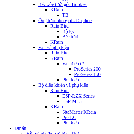
Béc xòe tưới góc Bubbler
KRain
TB
Ống tưới nhỏ giọt - Dripline
Rain Bird
Bộ lọc
Béc tưới
KRain
Van và phụ kiện
Rain Bird
KRain
Van điện từ
ProSeries 200
ProSeries 150
Phụ kiện
Bộ điều khiển và phụ kiện
Rain Bird
ESP-RZX Series
ESP-ME3
KRain
SiteMaster KRain
Pro LC
Phụ kiện
Dự án
Hồ bơi gia đình & Biệt Thự