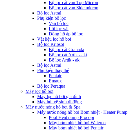
Bộ lọc cát van Top Micron
Bộ lọc cát van Side micron
Bộ lọc Astral
Phụ kiện bộ lọc
Van bộ lọc
Lõi lọc vải
Đồng hồ áp bộ lọc
Vật liệu lọc hồ bơi
Bộ lọc Kripsol
Bộ lọc cát Granada
Bộ lọc cát Artik - akt
Bộ lọc Artik - ak
Bộ lọc Astral
Phụ kiện thay thế
Pentair
Emaux
Bộ lọc Peraqua
Máy lọc hồ bơi
Máy lọc hồ bơi gia đình
Máy hút vệ sinh di động
Máy nước nóng hồ bơi & Spa
Máy nước nóng hồ bơi Bơm nhiệt - Heater Pump
Pool Heat pump Procopi
Máy bơm nhiệt hồ bơi Waterco
Máy bơm nhiệt hồ bơi Pentair