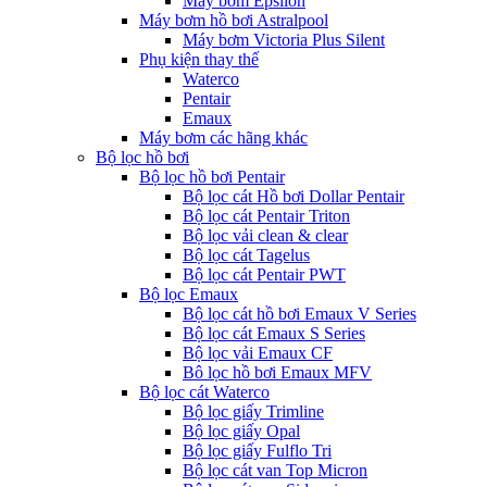
Máy bơm Epsilon
Máy bơm hồ bơi Astralpool
Máy bơm Victoria Plus Silent
Phụ kiện thay thế
Waterco
Pentair
Emaux
Máy bơm các hãng khác
Bộ lọc hồ bơi
Bộ lọc hồ bơi Pentair
Bộ lọc cát Hồ bơi Dollar Pentair
Bộ lọc cát Pentair Triton
Bộ lọc vải clean & clear
Bộ lọc cát Tagelus
Bộ lọc cát Pentair PWT
Bộ lọc Emaux
Bộ lọc cát hồ bơi Emaux V Series
Bộ lọc cát Emaux S Series
Bộ lọc vải Emaux CF
Bô lọc hồ bơi Emaux MFV
Bộ lọc cát Waterco
Bộ lọc giấy Trimline
Bộ lọc giấy Opal
Bộ lọc giấy Fulflo Tri
Bộ lọc cát van Top Micron