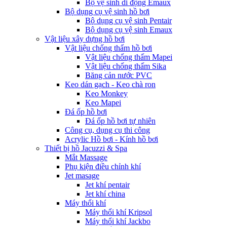
Bộ vệ sinh di động Emaux
Bộ dụng cụ vệ sinh hồ bơi
Bộ dụng cụ vệ sinh Pentair
Bộ dụng cụ vệ sinh Emaux
Vật liệu xây dựng hồ bơi
Vật liệu chống thấm hồ bơi
Vật liệu chống thấm Mapei
Vật liệu chống thấm Sika
Băng cản nước PVC
Keo dán gạch - Keo chà ron
Keo Monkey
Keo Mapei
Đá ốp hồ bơi
Đá ốp hồ bơi tự nhiên
Công cụ, dụng cụ thi công
Acrylic Hồ bơi - Kính hồ bơi
Thiết bị hồ Jacuzzi & Spa
Mắt Massage
Phụ kiện điều chỉnh khí
Jet masage
Jet khí pentair
Jet khí china
Máy thổi khí
Máy thổi khí Kripsol
Máy thổi khí Jackbo