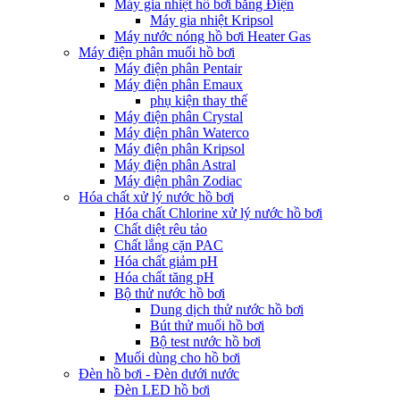
Máy gia nhiệt hồ bơi bằng Điện
Máy gia nhiệt Kripsol
Máy nước nóng hồ bơi Heater Gas
Máy điện phân muối hồ bơi
Máy điện phân Pentair
Máy điện phân Emaux
phụ kiện thay thế
Máy điện phân Crystal
Máy điện phân Waterco
Máy điện phân Kripsol
Máy điện phân Astral
Máy điện phân Zodiac
Hóa chất xử lý nước hồ bơi
Hóa chất Chlorine xử lý nước hồ bơi
Chất diệt rêu tảo
Chất lắng cặn PAC
Hóa chất giảm pH
Hóa chất tăng pH
Bộ thử nước hồ bơi
Dung dịch thử nước hồ bơi
Bút thử muối hồ bơi
Bộ test nước hồ bơi
Muối dùng cho hồ bơi
Đèn hồ bơi - Đèn dưới nước
Đèn LED hồ bơi