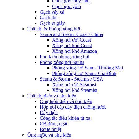
Gạch góc thủy tinh
Gạch góc gốm
Gạch vảy cá
Gạch thẻ
Gạch vỉ giấy
Thiết bị & Phòng xông hơi
Sauna and Steam- Coast / China
Xông hơi ướt Coast
Xông hơi khô Coast
Xông hơi khô Amazon
Phụ kiện phòng xông hơi
Phòng xông hơi Sauna
Phòng xông hơi Sauna Thương Mại
Phòng xông hơi Sauna Gia Đình
Sauna & Steam - Steamist/ USA
Xông hơi ướt Steamist
Xông hơi khô Steamist
Thiết bị điện và phụ kiện
Ống luồn điện và phụ kiện
Hộp nối cáp dây điện chống nước
Dây điện
Công tắc điều khiển từ xa
CB đóng ngắt
Rơ le nhiệt
Ống nước và phụ kiện