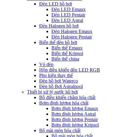
Đèn LED hồ bơi
Đèn LED Emaux
Đèn LED Pentair
Đèn LED Astral
Đèn Halogen hồ bơi
Đèn Halogen Emaux
Đèn Halogen Pentair
Biến thế đèn hồ bơi
Biến thế Emaux
Biến thế Kripsol
Biến thế china
Vỏ đèn
Hộp điều khiển đèn LED RGB
Phụ kiện thay thế
Đèn hồ bơi Waterco
Đèn hồ Bơi Astralpool
Thiết bị xử lý nước hồ bơi
Bộ điều khiển châm hóa chất
Bơm định lượng hóa chất
Bơm định lượng Emaux
Bơm định lượng Astral
Bơm định lượng Pentair
Bơm định lượng Kripsol
Bộ mài mòn hóa chất
Bộ mài mòn hóa chất