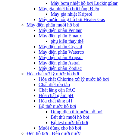
Máy bơm nhiệt hồ bơi LuckingStar
Máy gia nhiệt hồ bơi bằng Điện
Máy gia nhiệt Kripsol
Máy nước nóng hồ bơi Heater Gas
Máy điện phân muối hồ bơi
Máy điện phân Pentair
Máy điện phân Emaux
phụ kiện thay thế
Máy điện phân Crystal
Máy điện phân Waterco
Máy điện phân Kripsol
Máy điện phân Astral
Máy điện phân Zodiac
Hóa chất xử lý nước hồ bơi
Hóa chất Chlorine xử lý nước hồ bơi
Chất diệt rêu tảo
Chất lắng cặn PAC
Hóa chất giảm pH
Hóa chất tăng pH
Bộ thử nước hồ bơi
Dung dịch thử nước hồ bơi
Bút thử muối hồ bơi
Bộ test nước hồ bơi
Muối dùng cho hồ bơi
Đèn hồ bơi - Đèn dưới nước