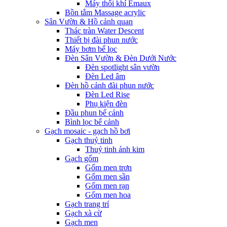
Máy thổi khí Emaux
Bồn tắm Massage acrylic
Sân Vườn & Hồ cảnh quan
Thác tràn Water Descent
Thiết bị đài phun nước
Máy bơm bể lọc
Đèn Sân Vườn & Đèn Dưới Nước
Đèn spotlight sân vườn
Đèn Led âm
Đèn hồ cảnh đài phun nước
Đèn Led Rise
Phụ kiện đèn
Đầu phun bể cảnh
Bình lọc bể cảnh
Gạch mosaic - gạch hồ bơi
Gạch thuỷ tinh
Thuỷ tinh ánh kim
Gạch gốm
Gốm men trơn
Gốm men sần
Gốm men rạn
Gốm men hoa
Gạch trang trí
Gạch xà cừ
Gạch men