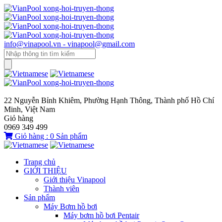
info@vinapool.vn - vinapool@gmail.com
22 Nguyễn Bỉnh Khiêm, Phường Hạnh Thông, Thành phố Hồ Chí
Minh, Việt Nam
Giỏ hàng
0969 349 499
Giỏ hàng :
0
Sản phẩm
Trang chủ
GIỚI THIỆU
Giới thiệu Vinapool
Thành viên
Sản phẩm
Máy Bơm hồ bơi
Máy bơm hồ bơi Pentair