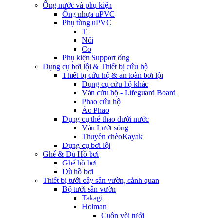
Ống nước và phụ kiện
Ống nhựa uPVC
Phụ tùng uPVC
T
Nối
Co
Phụ kiện Support ống
Dụng cụ bơi lội & Thiết bị cứu hộ
Thiết bị cứu hộ & an toàn bơi lội
Dụng cụ cứu hộ khác
Ván cứu hộ - Lifeguard Board
Phao cứu hộ
Áo Phao
Dụng cụ thể thao dưới nước
Ván Lướt sóng
Thuyền chèoKayak
Dụng cụ bơi lội
Ghế & Dù Hồ bơi
Ghế hồ bơi
Dù hồ bơi
Thiết bị tưới cây sân vườn, cảnh quan
Bộ tưới sân vườn
Takagi
Holman
Cuộn vòi tưới