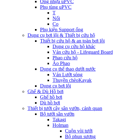
Ống nhựa uPVC
Phụ tùng uPVC
T
Nối
Co
Phụ kiện Support ống
Dụng cụ bơi lội & Thiết bị cứu hộ
Thiết bị cứu hộ & an toàn bơi lội
Dụng cụ cứu hộ khác
Ván cứu hộ - Lifeguard Board
Phao cứu hộ
Áo Phao
Dụng cụ thể thao dưới nước
Ván Lướt sóng
Thuyền chèoKayak
Dụng cụ bơi lội
Ghế & Dù Hồ bơi
Ghế hồ bơi
Dù hồ bơi
Thiết bị tưới cây sân vườn, cảnh quan
Bộ tưới sân vườn
Takagi
Holman
Cuộn vòi tưới
Bộ phun sương