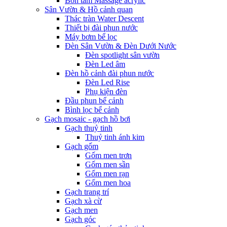
Bồn tắm Massage acrylic
Sân Vườn & Hồ cảnh quan
Thác tràn Water Descent
Thiết bị đài phun nước
Máy bơm bể lọc
Đèn Sân Vườn & Đèn Dưới Nước
Đèn spotlight sân vườn
Đèn Led âm
Đèn hồ cảnh đài phun nước
Đèn Led Rise
Phụ kiện đèn
Đầu phun bể cảnh
Bình lọc bể cảnh
Gạch mosaic - gạch hồ bơi
Gạch thuỷ tinh
Thuỷ tinh ánh kim
Gạch gốm
Gốm men trơn
Gốm men sần
Gốm men rạn
Gốm men hoa
Gạch trang trí
Gạch xà cừ
Gạch men
Gạch góc