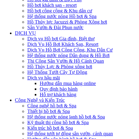
Hồ bơi khách sạn - resort
Hồ bơi công cộng & Khu dân cư
Hệ thống nước nóng Hồ bơi & Spa
Hồ Thủy lực Jacuzzi & Phòng Xông hơi
Sân Vườn & Đài Phun nước
DỊCH VỤ
Dịch vụ Hồ bơi Gia đình, Biệt thự
Dịch Vụ Hồ Bơi Khách Sạn, Resort
Dịch Vụ Hồ Bơi Công Cộng, Khu Dân Cư
Hệ thống nước nóng Dân dụng & Hồ Bơi
Thi Công Sân Vườn & Hồ Cảnh Quan
Hồ Thủy Lực & Phòng xông hơi
Hệ Thống Tưới Cây Tự Động
Dịch vụ hậu mãi
Hướng dẫn mua hàng online
Quy định bảo hành
Hỗ trợ khách hàng
Công Nghệ và Kiến Trúc
Công nghệ hồ bơi & Spa
Thiết bị hồ bơi & Spa
Hệ thống nước nóng lạnh hồ bơi & Spa
Kỹ thuật thi công hồ bơi & Spa
Kiến trúc hồ bơi & Spa
Hệ thống tưới tự động sân vườn, cảnh quan