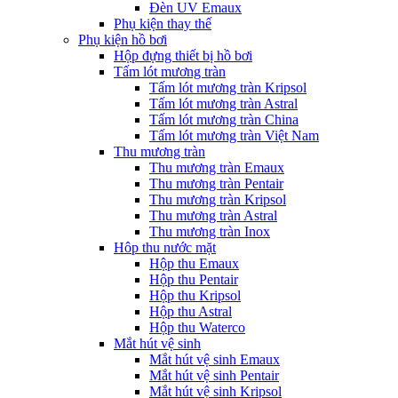
Đèn UV Emaux
Phụ kiện thay thế
Phụ kiện hồ bơi
Hộp đựng thiết bị hồ bơi
Tấm lót mương tràn
Tấm lót mương tràn Kripsol
Tấm lót mương tràn Astral
Tấm lót mương tràn China
Tấm lót mương tràn Việt Nam
Thu mương tràn
Thu mương tràn Emaux
Thu mương tràn Pentair
Thu mương tràn Kripsol
Thu mương tràn Astral
Thu mương tràn Inox
Hôp thu nước mặt
Hộp thu Emaux
Hộp thu Pentair
Hộp thu Kripsol
Hộp thu Astral
Hộp thu Waterco
Mắt hút vệ sinh
Mắt hút vệ sinh Emaux
Mắt hút vệ sinh Pentair
Mắt hút vệ sinh Kripsol