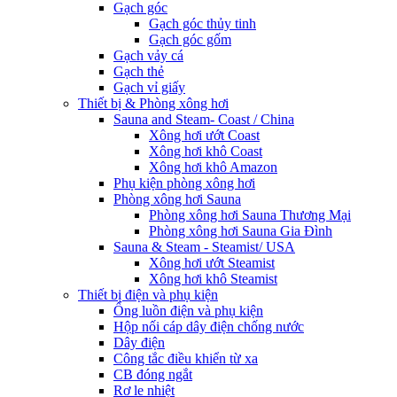
Gạch góc
Gạch góc thủy tinh
Gạch góc gốm
Gạch vảy cá
Gạch thẻ
Gạch vỉ giấy
Thiết bị & Phòng xông hơi
Sauna and Steam- Coast / China
Xông hơi ướt Coast
Xông hơi khô Coast
Xông hơi khô Amazon
Phụ kiện phòng xông hơi
Phòng xông hơi Sauna
Phòng xông hơi Sauna Thương Mại
Phòng xông hơi Sauna Gia Đình
Sauna & Steam - Steamist/ USA
Xông hơi ướt Steamist
Xông hơi khô Steamist
Thiết bị điện và phụ kiện
Ống luồn điện và phụ kiện
Hộp nối cáp dây điện chống nước
Dây điện
Công tắc điều khiển từ xa
CB đóng ngắt
Rơ le nhiệt