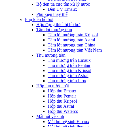
Bộ đèn tia cực tím xử lý nước
Đèn UV Emaux
Phụ kiện thay thế
Phụ kiện hồ bơi
Hộp đựng thiết bị hồ bơi
Tấm lót mương tràn
Tấm lót mương tràn Kripsol
Tấm lót mương tràn Astral
Tấm lót mương tràn China
Tấm lót mương tràn Việt Nam
Thu mương tràn
Thu mương tràn Emaux
Thu mương tràn Pentair
Thu mương tràn Kripsol
Thu mương tràn Astral
Thu mương tràn Inox
Hôp thu nước mặt
Hộp thu Emaux
Hộp thu Pentair
Hộp thu Kripsol
Hộp thu Astral
Hộp thu Waterco
Mắt hút vệ sinh
Mắt hút vệ sinh Emaux
Mắt hút vệ sinh Pentair