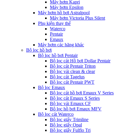
Máy bơm Kapri
Máy bơm Epsilon
Máy bơm hồ bơi Astralpool
Máy bơm Victoria Plus Silent
Phụ kiện thay thế
Waterco
Pentair
Emaux
Máy bơm các hãng khác
Bộ lọc hồ bơi
Bộ lọc hồ bơi Pentair
Bộ lọc cát Hồ bơi Dollar Pentair
Bộ lọc cát Pentair Triton
Bộ lọc vải clean & clear
Bộ lọc cát Tagelus
Bộ lọc cát Pentair PWT
Bộ lọc Emaux
Bộ lọc cát hồ bơi Emaux V Series
Bộ lọc cát Emaux S Series
Bộ lọc vải Emaux CF
Bô lọc hồ bơi Emaux MFV
Bộ lọc cát Waterco
Bộ lọc giấy Trimline
Bộ lọc giấy Opal
Bộ lọc giấy Fulflo Tri