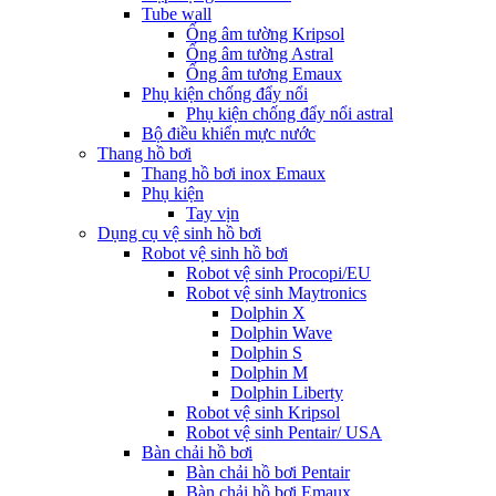
Tube wall
Ống âm tường Kripsol
Ống âm tường Astral
Ống âm tương Emaux
Phụ kiện chống đẩy nổi
Phụ kiện chống đẩy nổi astral
Bộ điều khiển mực nước
Thang hồ bơi
Thang hồ bơi inox Emaux
Phụ kiện
Tay vịn
Dụng cụ vệ sinh hồ bơi
Robot vệ sinh hồ bơi
Robot vệ sinh Procopi/EU
Robot vệ sinh Maytronics
Dolphin X
Dolphin Wave
Dolphin S
Dolphin M
Dolphin Liberty
Robot vệ sinh Kripsol
Robot vệ sinh Pentair/ USA
Bàn chải hồ bơi
Bàn chải hồ bơi Pentair
Bàn chải hồ bơi Emaux