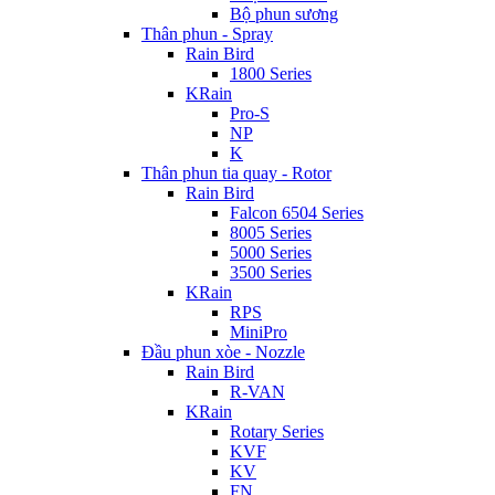
Bộ phun sương
Thân phun - Spray
Rain Bird
1800 Series
KRain
Pro-S
NP
K
Thân phun tia quay - Rotor
Rain Bird
Falcon 6504 Series
8005 Series
5000 Series
3500 Series
KRain
RPS
MiniPro
Đầu phun xòe - Nozzle
Rain Bird
R-VAN
KRain
Rotary Series
KVF
KV
FN