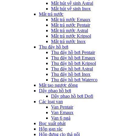
Mắt hút vệ sinh Astral
Mắt hút vệ sinh Inox
Mắt trả nước
Mắt trả nước Emaux
Mắt trả nước Pentair
Mắt trả nước Astral
Mắt trả nước Kripsol
Mắt trả nước Inox
Thu đáy hồ bơi
Thu đáy hồ bơi Pentair
Thu đáy hồ bơi Emaux
Thu đáy hồ bơi Kripsol
Thu đáy hồ bơi Astral
Thu đáy hồ bơi Inox
Thu đáy hồ bơi Waterco
Mắt tạo ngược dòng
Dây phao hồ bơi
Dây phao hồ bơi Dofi
Các loại van
Van Pentair
Van Emaux
Van 6 ngả
Bục xuất phát
Hộp gạn rác
Hộp đựng clo thả nổi