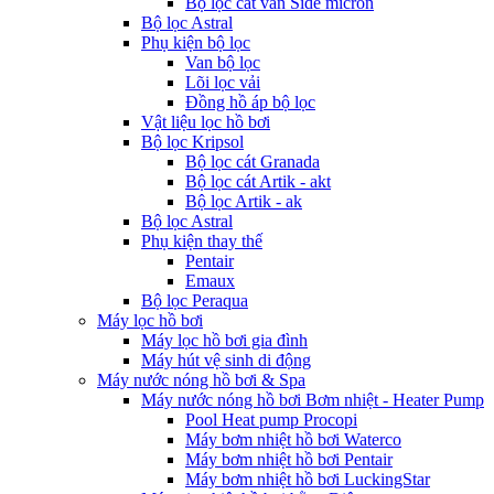
Bộ lọc cát van Side micron
Bộ lọc Astral
Phụ kiện bộ lọc
Van bộ lọc
Lõi lọc vải
Đồng hồ áp bộ lọc
Vật liệu lọc hồ bơi
Bộ lọc Kripsol
Bộ lọc cát Granada
Bộ lọc cát Artik - akt
Bộ lọc Artik - ak
Bộ lọc Astral
Phụ kiện thay thế
Pentair
Emaux
Bộ lọc Peraqua
Máy lọc hồ bơi
Máy lọc hồ bơi gia đình
Máy hút vệ sinh di động
Máy nước nóng hồ bơi & Spa
Máy nước nóng hồ bơi Bơm nhiệt - Heater Pump
Pool Heat pump Procopi
Máy bơm nhiệt hồ bơi Waterco
Máy bơm nhiệt hồ bơi Pentair
Máy bơm nhiệt hồ bơi LuckingStar