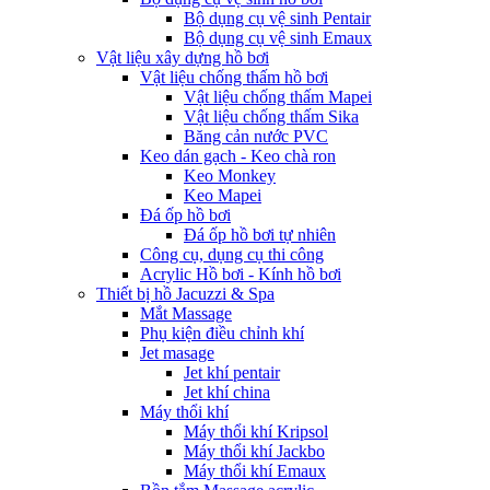
Bộ dụng cụ vệ sinh Pentair
Bộ dụng cụ vệ sinh Emaux
Vật liệu xây dựng hồ bơi
Vật liệu chống thấm hồ bơi
Vật liệu chống thấm Mapei
Vật liệu chống thấm Sika
Băng cản nước PVC
Keo dán gạch - Keo chà ron
Keo Monkey
Keo Mapei
Đá ốp hồ bơi
Đá ốp hồ bơi tự nhiên
Công cụ, dụng cụ thi công
Acrylic Hồ bơi - Kính hồ bơi
Thiết bị hồ Jacuzzi & Spa
Mắt Massage
Phụ kiện điều chỉnh khí
Jet masage
Jet khí pentair
Jet khí china
Máy thổi khí
Máy thổi khí Kripsol
Máy thổi khí Jackbo
Máy thổi khí Emaux