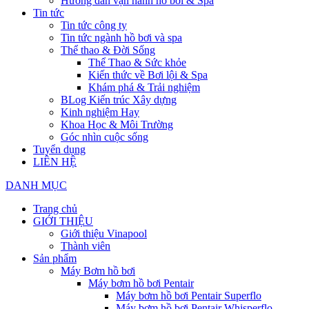
Hướng dẫn vận hành hồ bơi & Spa
Tin tức
Tin tức công ty
Tin tức ngành hồ bơi và spa
Thể thao & Đời Sống
Thể Thao & Sức khỏe
Kiến thức về Bơi lội & Spa
Khám phá & Trải nghiệm
BLog Kiến trúc Xây dựng
Kinh nghiệm Hay
Khoa Học & Môi Trường
Góc nhìn cuộc sống
Tuyển dụng
LIÊN HỆ
DANH MỤC
Trang chủ
GIỚI THIỆU
Giới thiệu Vinapool
Thành viên
Sản phẩm
Máy Bơm hồ bơi
Máy bơm hồ bơi Pentair
Máy bơm hồ bơi Pentair Superflo
Máy bơm hồ bơi Pentair Whisperflo