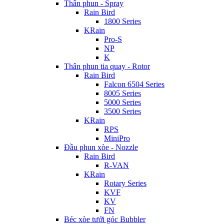
Thân phun - Spray
Rain Bird
1800 Series
KRain
Pro-S
NP
K
Thân phun tia quay - Rotor
Rain Bird
Falcon 6504 Series
8005 Series
5000 Series
3500 Series
KRain
RPS
MiniPro
Đầu phun xòe - Nozzle
Rain Bird
R-VAN
KRain
Rotary Series
KVF
KV
FN
Béc xòe tưới góc Bubbler