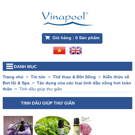
Giỏ hàng :
0
Sản phẩm
DANH MỤC
Trang chủ
>
Tin tức
>
Thể thao & Đời Sống
>
Kiến thức về
Bơi lội & Spa
>
Tác dụng của các loại tinh dầu xông hơi toàn
thân
>
Tinh dầu giúp thư giãn
TINH DẦU GIÚP THƯ GIÃN