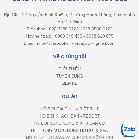
Địa Chỉ : 22 Nguyễn Bỉnh Khiêm, Phường Hạnh Thông, Thành phố
Hồ Chí Minh
Điện thoại: 028 3588 0123 - 028 3588 0122
Hotline / zalo : 0969 349 499 - 0938 619 079
Email: info@vinapool.vn - vinapool@gmail.com
Về chúng tôi
GIỚI THIỆU
TUYỂN DỤNG
LIÊN HỆ
Dự án
HỒ BƠI GIA ĐÌNH & BIỆT THỰ
HỒ BƠI KHÁCH SẠN - RESORT
HỒ BƠI CÔNG CỘNG & KHU DÂN CƯ
HỆ THỐNG NƯỚC NÓNG HỒ BƠI & SPA
HỒ THỦY LỰC JACUZZI & PHÒNG XÔNG HƠI