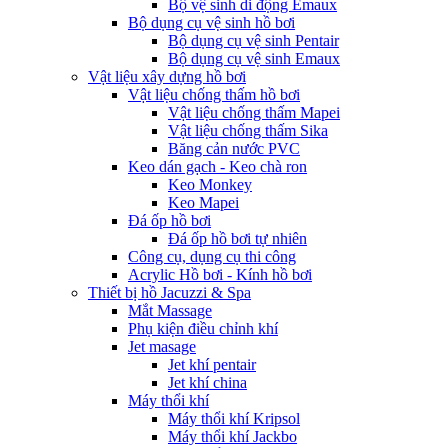
Bộ vệ sinh di động Emaux
Bộ dụng cụ vệ sinh hồ bơi
Bộ dụng cụ vệ sinh Pentair
Bộ dụng cụ vệ sinh Emaux
Vật liệu xây dựng hồ bơi
Vật liệu chống thấm hồ bơi
Vật liệu chống thấm Mapei
Vật liệu chống thấm Sika
Băng cản nước PVC
Keo dán gạch - Keo chà ron
Keo Monkey
Keo Mapei
Đá ốp hồ bơi
Đá ốp hồ bơi tự nhiên
Công cụ, dụng cụ thi công
Acrylic Hồ bơi - Kính hồ bơi
Thiết bị hồ Jacuzzi & Spa
Mắt Massage
Phụ kiện điều chỉnh khí
Jet masage
Jet khí pentair
Jet khí china
Máy thổi khí
Máy thổi khí Kripsol
Máy thổi khí Jackbo