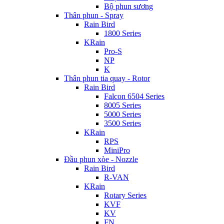
Bộ phun sương
Thân phun - Spray
Rain Bird
1800 Series
KRain
Pro-S
NP
K
Thân phun tia quay - Rotor
Rain Bird
Falcon 6504 Series
8005 Series
5000 Series
3500 Series
KRain
RPS
MiniPro
Đầu phun xòe - Nozzle
Rain Bird
R-VAN
KRain
Rotary Series
KVF
KV
FN