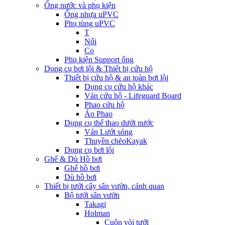
Ống nước và phụ kiện
Ống nhựa uPVC
Phụ tùng uPVC
T
Nối
Co
Phụ kiện Support ống
Dụng cụ bơi lội & Thiết bị cứu hộ
Thiết bị cứu hộ & an toàn bơi lội
Dụng cụ cứu hộ khác
Ván cứu hộ - Lifeguard Board
Phao cứu hộ
Áo Phao
Dụng cụ thể thao dưới nước
Ván Lướt sóng
Thuyền chèoKayak
Dụng cụ bơi lội
Ghế & Dù Hồ bơi
Ghế hồ bơi
Dù hồ bơi
Thiết bị tưới cây sân vườn, cảnh quan
Bộ tưới sân vườn
Takagi
Holman
Cuộn vòi tưới