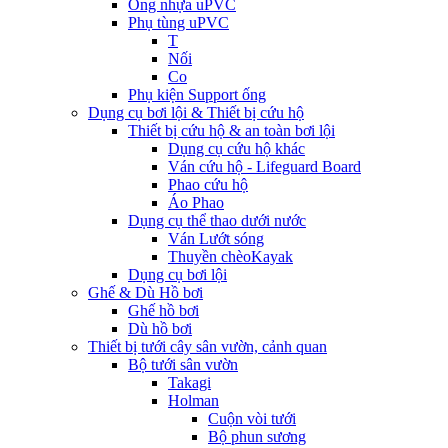
Ống nhựa uPVC
Phụ tùng uPVC
T
Nối
Co
Phụ kiện Support ống
Dụng cụ bơi lội & Thiết bị cứu hộ
Thiết bị cứu hộ & an toàn bơi lội
Dụng cụ cứu hộ khác
Ván cứu hộ - Lifeguard Board
Phao cứu hộ
Áo Phao
Dụng cụ thể thao dưới nước
Ván Lướt sóng
Thuyền chèoKayak
Dụng cụ bơi lội
Ghế & Dù Hồ bơi
Ghế hồ bơi
Dù hồ bơi
Thiết bị tưới cây sân vườn, cảnh quan
Bộ tưới sân vườn
Takagi
Holman
Cuộn vòi tưới
Bộ phun sương