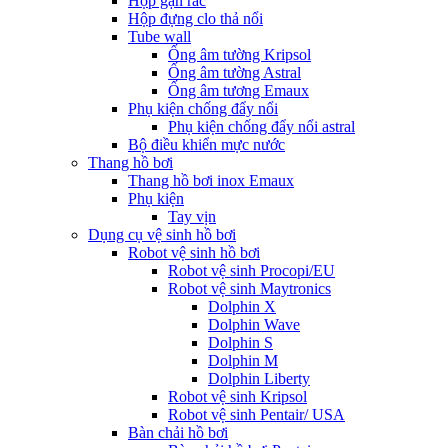
Hộp gạn rác
Hộp đựng clo thả nổi
Tube wall
Ống âm tường Kripsol
Ống âm tường Astral
Ống âm tương Emaux
Phụ kiện chống đẩy nổi
Phụ kiện chống đẩy nổi astral
Bộ điều khiển mực nước
Thang hồ bơi
Thang hồ bơi inox Emaux
Phụ kiện
Tay vịn
Dụng cụ vệ sinh hồ bơi
Robot vệ sinh hồ bơi
Robot vệ sinh Procopi/EU
Robot vệ sinh Maytronics
Dolphin X
Dolphin Wave
Dolphin S
Dolphin M
Dolphin Liberty
Robot vệ sinh Kripsol
Robot vệ sinh Pentair/ USA
Bàn chải hồ bơi