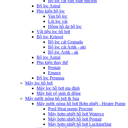
Bộ lọc cát van Side micron
Bộ lọc Astral
Phụ kiện bộ lọc
Van bộ lọc
Lõi lọc vải
Đồng hồ áp bộ lọc
Vật liệu lọc hồ bơi
Bộ lọc Kripsol
Bộ lọc cát Granada
Bộ lọc cát Artik - akt
Bộ lọc Artik - ak
Bộ lọc Astral
Phụ kiện thay thế
Pentair
Emaux
Bộ lọc Peraqua
Máy lọc hồ bơi
Máy lọc hồ bơi gia đình
Máy hút vệ sinh di động
Máy nước nóng hồ bơi & Spa
Máy nước nóng hồ bơi Bơm nhiệt - Heater Pump
Pool Heat pump Procopi
Máy bơm nhiệt hồ bơi Waterco
Máy bơm nhiệt hồ bơi Pentair
Máy bơm nhiệt hồ bơi LuckingStar