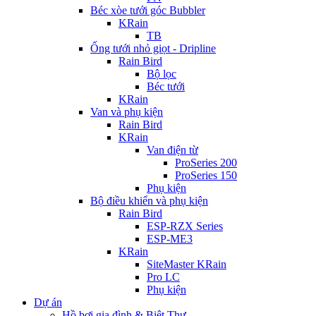
Béc xòe tưới góc Bubbler
KRain
TB
Ống tưới nhỏ giọt - Dripline
Rain Bird
Bộ lọc
Béc tưới
KRain
Van và phụ kiện
Rain Bird
KRain
Van điện từ
ProSeries 200
ProSeries 150
Phụ kiện
Bộ điều khiển và phụ kiện
Rain Bird
ESP-RZX Series
ESP-ME3
KRain
SiteMaster KRain
Pro LC
Phụ kiện
Dự án
Hồ bơi gia đình & Biệt Thự