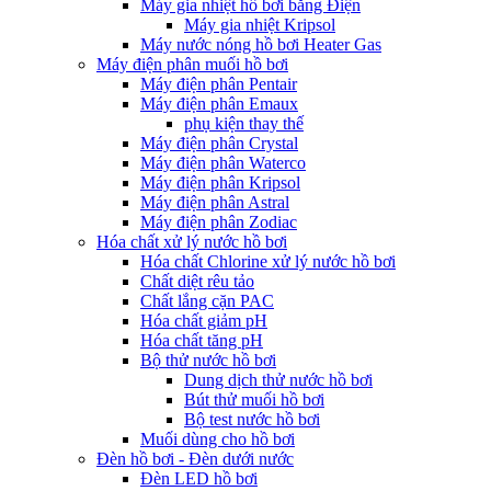
Máy gia nhiệt hồ bơi bằng Điện
Máy gia nhiệt Kripsol
Máy nước nóng hồ bơi Heater Gas
Máy điện phân muối hồ bơi
Máy điện phân Pentair
Máy điện phân Emaux
phụ kiện thay thế
Máy điện phân Crystal
Máy điện phân Waterco
Máy điện phân Kripsol
Máy điện phân Astral
Máy điện phân Zodiac
Hóa chất xử lý nước hồ bơi
Hóa chất Chlorine xử lý nước hồ bơi
Chất diệt rêu tảo
Chất lắng cặn PAC
Hóa chất giảm pH
Hóa chất tăng pH
Bộ thử nước hồ bơi
Dung dịch thử nước hồ bơi
Bút thử muối hồ bơi
Bộ test nước hồ bơi
Muối dùng cho hồ bơi
Đèn hồ bơi - Đèn dưới nước
Đèn LED hồ bơi