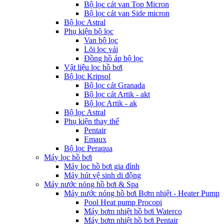
Bộ lọc cát van Top Micron
Bộ lọc cát van Side micron
Bộ lọc Astral
Phụ kiện bộ lọc
Van bộ lọc
Lõi lọc vải
Đồng hồ áp bộ lọc
Vật liệu lọc hồ bơi
Bộ lọc Kripsol
Bộ lọc cát Granada
Bộ lọc cát Artik - akt
Bộ lọc Artik - ak
Bộ lọc Astral
Phụ kiện thay thế
Pentair
Emaux
Bộ lọc Peraqua
Máy lọc hồ bơi
Máy lọc hồ bơi gia đình
Máy hút vệ sinh di động
Máy nước nóng hồ bơi & Spa
Máy nước nóng hồ bơi Bơm nhiệt - Heater Pump
Pool Heat pump Procopi
Máy bơm nhiệt hồ bơi Waterco
Máy bơm nhiệt hồ bơi Pentair