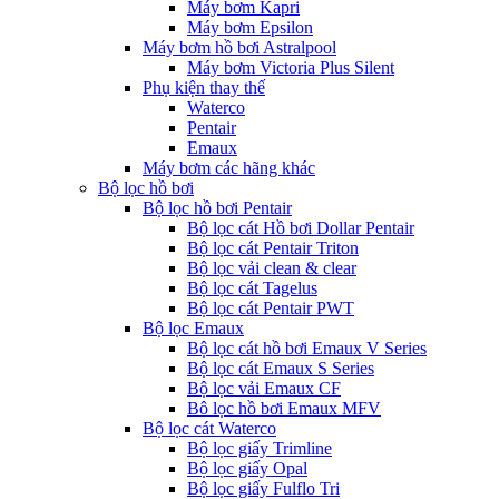
Máy bơm Kapri
Máy bơm Epsilon
Máy bơm hồ bơi Astralpool
Máy bơm Victoria Plus Silent
Phụ kiện thay thế
Waterco
Pentair
Emaux
Máy bơm các hãng khác
Bộ lọc hồ bơi
Bộ lọc hồ bơi Pentair
Bộ lọc cát Hồ bơi Dollar Pentair
Bộ lọc cát Pentair Triton
Bộ lọc vải clean & clear
Bộ lọc cát Tagelus
Bộ lọc cát Pentair PWT
Bộ lọc Emaux
Bộ lọc cát hồ bơi Emaux V Series
Bộ lọc cát Emaux S Series
Bộ lọc vải Emaux CF
Bô lọc hồ bơi Emaux MFV
Bộ lọc cát Waterco
Bộ lọc giấy Trimline
Bộ lọc giấy Opal
Bộ lọc giấy Fulflo Tri