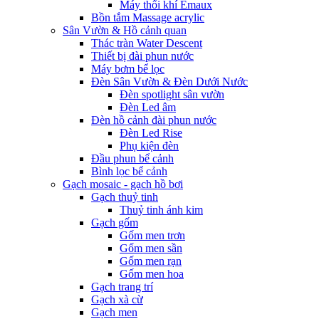
Máy thổi khí Emaux
Bồn tắm Massage acrylic
Sân Vườn & Hồ cảnh quan
Thác tràn Water Descent
Thiết bị đài phun nước
Máy bơm bể lọc
Đèn Sân Vườn & Đèn Dưới Nước
Đèn spotlight sân vườn
Đèn Led âm
Đèn hồ cảnh đài phun nước
Đèn Led Rise
Phụ kiện đèn
Đầu phun bể cảnh
Bình lọc bể cảnh
Gạch mosaic - gạch hồ bơi
Gạch thuỷ tinh
Thuỷ tinh ánh kim
Gạch gốm
Gốm men trơn
Gốm men sần
Gốm men rạn
Gốm men hoa
Gạch trang trí
Gạch xà cừ
Gạch men