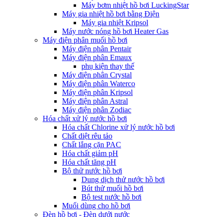
Máy bơm nhiệt hồ bơi LuckingStar
Máy gia nhiệt hồ bơi bằng Điện
Máy gia nhiệt Kripsol
Máy nước nóng hồ bơi Heater Gas
Máy điện phân muối hồ bơi
Máy điện phân Pentair
Máy điện phân Emaux
phụ kiện thay thế
Máy điện phân Crystal
Máy điện phân Waterco
Máy điện phân Kripsol
Máy điện phân Astral
Máy điện phân Zodiac
Hóa chất xử lý nước hồ bơi
Hóa chất Chlorine xử lý nước hồ bơi
Chất diệt rêu tảo
Chất lắng cặn PAC
Hóa chất giảm pH
Hóa chất tăng pH
Bộ thử nước hồ bơi
Dung dịch thử nước hồ bơi
Bút thử muối hồ bơi
Bộ test nước hồ bơi
Muối dùng cho hồ bơi
Đèn hồ bơi - Đèn dưới nước