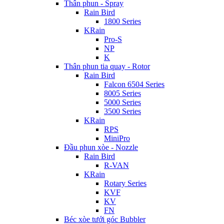
Thân phun - Spray
Rain Bird
1800 Series
KRain
Pro-S
NP
K
Thân phun tia quay - Rotor
Rain Bird
Falcon 6504 Series
8005 Series
5000 Series
3500 Series
KRain
RPS
MiniPro
Đầu phun xòe - Nozzle
Rain Bird
R-VAN
KRain
Rotary Series
KVF
KV
FN
Béc xòe tưới góc Bubbler