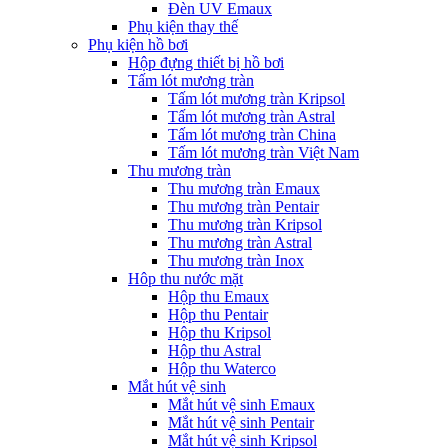
Đèn UV Emaux
Phụ kiện thay thế
Phụ kiện hồ bơi
Hộp đựng thiết bị hồ bơi
Tấm lót mương tràn
Tấm lót mương tràn Kripsol
Tấm lót mương tràn Astral
Tấm lót mương tràn China
Tấm lót mương tràn Việt Nam
Thu mương tràn
Thu mương tràn Emaux
Thu mương tràn Pentair
Thu mương tràn Kripsol
Thu mương tràn Astral
Thu mương tràn Inox
Hôp thu nước mặt
Hộp thu Emaux
Hộp thu Pentair
Hộp thu Kripsol
Hộp thu Astral
Hộp thu Waterco
Mắt hút vệ sinh
Mắt hút vệ sinh Emaux
Mắt hút vệ sinh Pentair
Mắt hút vệ sinh Kripsol