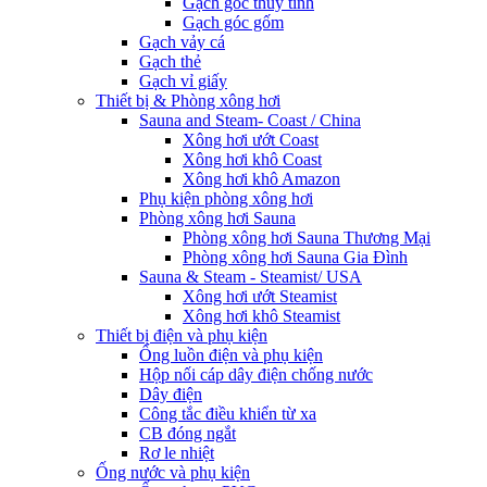
Gạch góc thủy tinh
Gạch góc gốm
Gạch vảy cá
Gạch thẻ
Gạch vỉ giấy
Thiết bị & Phòng xông hơi
Sauna and Steam- Coast / China
Xông hơi ướt Coast
Xông hơi khô Coast
Xông hơi khô Amazon
Phụ kiện phòng xông hơi
Phòng xông hơi Sauna
Phòng xông hơi Sauna Thương Mại
Phòng xông hơi Sauna Gia Đình
Sauna & Steam - Steamist/ USA
Xông hơi ướt Steamist
Xông hơi khô Steamist
Thiết bị điện và phụ kiện
Ống luồn điện và phụ kiện
Hộp nối cáp dây điện chống nước
Dây điện
Công tắc điều khiển từ xa
CB đóng ngắt
Rơ le nhiệt
Ống nước và phụ kiện