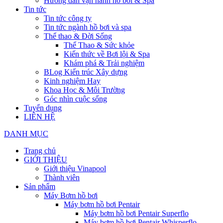
Hướng dẫn vận hành hồ bơi & Spa
Tin tức
Tin tức công ty
Tin tức ngành hồ bơi và spa
Thể thao & Đời Sống
Thể Thao & Sức khỏe
Kiến thức về Bơi lội & Spa
Khám phá & Trải nghiệm
BLog Kiến trúc Xây dựng
Kinh nghiệm Hay
Khoa Học & Môi Trường
Góc nhìn cuộc sống
Tuyển dụng
LIÊN HỆ
DANH MỤC
Trang chủ
GIỚI THIỆU
Giới thiệu Vinapool
Thành viên
Sản phẩm
Máy Bơm hồ bơi
Máy bơm hồ bơi Pentair
Máy bơm hồ bơi Pentair Superflo
Máy bơm hồ bơi Pentair Whisperflo