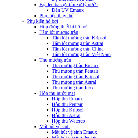
Bộ đèn tia cực tím xử lý nước
Đèn UV Emaux
Phụ kiện thay thế
Phụ kiện hồ bơi
Hộp đựng thiết bị hồ bơi
Tấm lót mương tràn
Tấm lót mương tràn Kripsol
Tấm lót mương tràn Astral
Tấm lót mương tràn China
Tấm lót mương tràn Việt Nam
Thu mương tràn
Thu mương tràn Emaux
Thu mương tràn Pentair
Thu mương tràn Kripsol
Thu mương tràn Astral
Thu mương tràn Inox
Hôp thu nước mặt
Hộp thu Emaux
Hộp thu Pentair
Hộp thu Kripsol
Hộp thu Astral
Hộp thu Waterco
Mắt hút vệ sinh
Mắt hút vệ sinh Emaux
Mắt hút vệ sinh Pentair