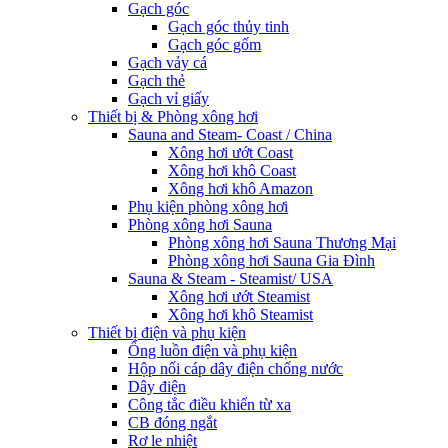
Gạch góc
Gạch góc thủy tinh
Gạch góc gốm
Gạch vảy cá
Gạch thẻ
Gạch vỉ giấy
Thiết bị & Phòng xông hơi
Sauna and Steam- Coast / China
Xông hơi ướt Coast
Xông hơi khô Coast
Xông hơi khô Amazon
Phụ kiện phòng xông hơi
Phòng xông hơi Sauna
Phòng xông hơi Sauna Thương Mại
Phòng xông hơi Sauna Gia Đình
Sauna & Steam - Steamist/ USA
Xông hơi ướt Steamist
Xông hơi khô Steamist
Thiết bị điện và phụ kiện
Ống luồn điện và phụ kiện
Hộp nối cáp dây điện chống nước
Dây điện
Công tắc điều khiển từ xa
CB đóng ngắt
Rơ le nhiệt