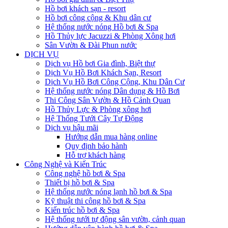
Hồ bơi khách sạn - resort
Hồ bơi công cộng & Khu dân cư
Hệ thống nước nóng Hồ bơi & Spa
Hồ Thủy lực Jacuzzi & Phòng Xông hơi
Sân Vườn & Đài Phun nước
DỊCH VỤ
Dịch vụ Hồ bơi Gia đình, Biệt thự
Dịch Vụ Hồ Bơi Khách Sạn, Resort
Dịch Vụ Hồ Bơi Công Cộng, Khu Dân Cư
Hệ thống nước nóng Dân dụng & Hồ Bơi
Thi Công Sân Vườn & Hồ Cảnh Quan
Hồ Thủy Lực & Phòng xông hơi
Hệ Thống Tưới Cây Tự Động
Dịch vụ hậu mãi
Hướng dẫn mua hàng online
Quy định bảo hành
Hỗ trợ khách hàng
Công Nghệ và Kiến Trúc
Công nghệ hồ bơi & Spa
Thiết bị hồ bơi & Spa
Hệ thống nước nóng lạnh hồ bơi & Spa
Kỹ thuật thi công hồ bơi & Spa
Kiến trúc hồ bơi & Spa
Hệ thống tưới tự động sân vườn, cảnh quan