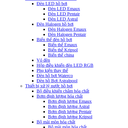
Đèn LED hồ bơi
Đèn LED Emaux
Đèn LED Pentair
Đèn LED Astral
Đèn Halogen hồ bơi
Đèn Halogen Emaux
Đèn Halogen Pentair
Biến thế đèn hồ bơi
Biến thế Emaux
Biến thế Kripsol
Biến thế china
Vỏ đèn
Hộp điều khiển đèn LED RGB
Phụ kiện thay thế
Đèn hồ bơi Waterco
Đèn hồ Bơi Astralpool
Thiết bị xử lý nước hồ bơi
Bộ điều khiển châm hóa chất
Bơm định lượng hóa chất
Bơm định lượng Emaux
Bơm định lượng Astral
Bơm định lượng Pentair
Bơm định lượng Kripsol
Bộ mài mòn hóa chất
Bộ mài mòn hóa chất