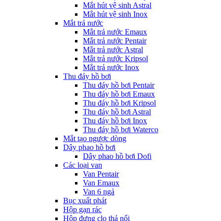
Mắt hút vệ sinh Astral
Mắt hút vệ sinh Inox
Mắt trả nước
Mắt trả nước Emaux
Mắt trả nước Pentair
Mắt trả nước Astral
Mắt trả nước Kripsol
Mắt trả nước Inox
Thu đáy hồ bơi
Thu đáy hồ bơi Pentair
Thu đáy hồ bơi Emaux
Thu đáy hồ bơi Kripsol
Thu đáy hồ bơi Astral
Thu đáy hồ bơi Inox
Thu đáy hồ bơi Waterco
Mắt tạo ngược dòng
Dây phao hồ bơi
Dây phao hồ bơi Dofi
Các loại van
Van Pentair
Van Emaux
Van 6 ngả
Bục xuất phát
Hộp gạn rác
Hộp đựng clo thả nổi