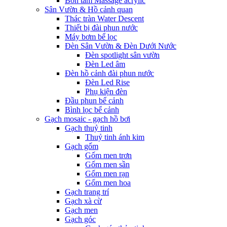
Bồn tắm Massage acrylic
Sân Vườn & Hồ cảnh quan
Thác tràn Water Descent
Thiết bị đài phun nước
Máy bơm bể lọc
Đèn Sân Vườn & Đèn Dưới Nước
Đèn spotlight sân vườn
Đèn Led âm
Đèn hồ cảnh đài phun nước
Đèn Led Rise
Phụ kiện đèn
Đầu phun bể cảnh
Bình lọc bể cảnh
Gạch mosaic - gạch hồ bơi
Gạch thuỷ tinh
Thuỷ tinh ánh kim
Gạch gốm
Gốm men trơn
Gốm men sần
Gốm men rạn
Gốm men hoa
Gạch trang trí
Gạch xà cừ
Gạch men
Gạch góc