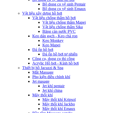
Bộ dụng cụ vệ sinh Pentair
Bộ dụng cụ vệ sinh Emaux
Vật liệu xây dựng hồ bơi
Vật liệu chống thấm hồ bơi
Vật liệu chống thấm Mapei
Vật liệu chống thấm Sika
Băng cản nước PVC
Keo dán gạch - Keo chà ron
Keo Monkey
Keo Mapei
Đá ốp hồ bơi
Đá ốp hồ bơi tự nhiên
Công cụ, dụng cụ thi công
Acrylic Hồ bơi - Kính hồ bơi
Thiết bị hồ Jacuzzi & Spa
Mắt Massage
Phụ kiện điều chỉnh khí
Jet masage
Jet khí pentair
Jet khí china
Máy thổi khí
Máy thổi khí Kripsol
Máy thổi khí Jackbo
Máy thổi khí Emaux