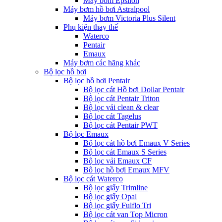
Máy bơm Epsilon
Máy bơm hồ bơi Astralpool
Máy bơm Victoria Plus Silent
Phụ kiện thay thế
Waterco
Pentair
Emaux
Máy bơm các hãng khác
Bộ lọc hồ bơi
Bộ lọc hồ bơi Pentair
Bộ lọc cát Hồ bơi Dollar Pentair
Bộ lọc cát Pentair Triton
Bộ lọc vải clean & clear
Bộ lọc cát Tagelus
Bộ lọc cát Pentair PWT
Bộ lọc Emaux
Bộ lọc cát hồ bơi Emaux V Series
Bộ lọc cát Emaux S Series
Bộ lọc vải Emaux CF
Bô lọc hồ bơi Emaux MFV
Bộ lọc cát Waterco
Bộ lọc giấy Trimline
Bộ lọc giấy Opal
Bộ lọc giấy Fulflo Tri
Bộ lọc cát van Top Micron