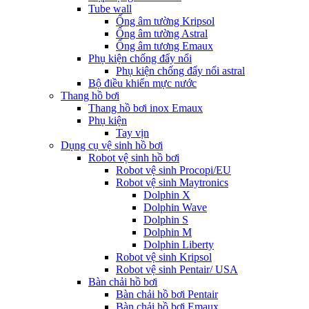
Tube wall
Ống âm tường Kripsol
Ống âm tường Astral
Ống âm tương Emaux
Phụ kiện chống đẩy nổi
Phụ kiện chống đẩy nổi astral
Bộ điều khiển mực nước
Thang hồ bơi
Thang hồ bơi inox Emaux
Phụ kiện
Tay vịn
Dụng cụ vệ sinh hồ bơi
Robot vệ sinh hồ bơi
Robot vệ sinh Procopi/EU
Robot vệ sinh Maytronics
Dolphin X
Dolphin Wave
Dolphin S
Dolphin M
Dolphin Liberty
Robot vệ sinh Kripsol
Robot vệ sinh Pentair/ USA
Bàn chải hồ bơi
Bàn chải hồ bơi Pentair
Bàn chải hồ bơi Emaux