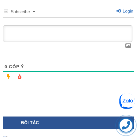
Login
Subscribe
0
GÓP Ý
ĐỐI TÁC