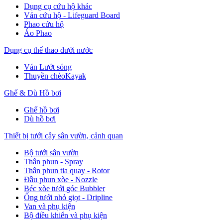
Dụng cụ cứu hộ khác
Ván cứu hộ - Lifeguard Board
Phao cứu hộ
Áo Phao
Dụng cụ thể thao dưới nước
Ván Lướt sóng
Thuyền chèoKayak
Ghế & Dù Hồ bơi
Ghế hồ bơi
Dù hồ bơi
Thiết bị tưới cây sân vườn, cảnh quan
Bộ tưới sân vườn
Thân phun - Spray
Thân phun tia quay - Rotor
Đầu phun xòe - Nozzle
Béc xòe tưới góc Bubbler
Ống tưới nhỏ giọt - Dripline
Van và phụ kiện
Bộ điều khiển và phụ kiện