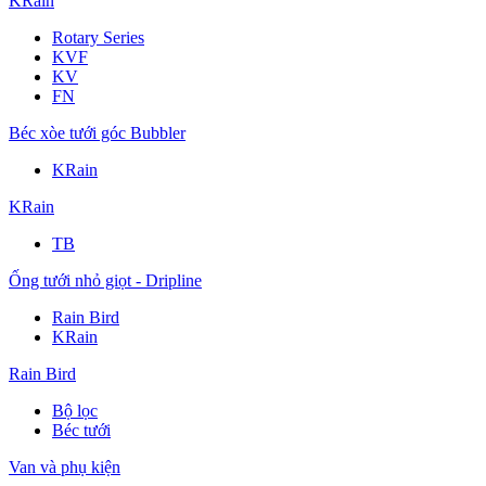
KRain
Rotary Series
KVF
KV
FN
Béc xòe tưới góc Bubbler
KRain
KRain
TB
Ống tưới nhỏ giọt - Dripline
Rain Bird
KRain
Rain Bird
Bộ lọc
Béc tưới
Van và phụ kiện