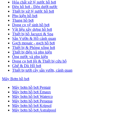
Hóa chất xử lý nước hồ bơi
Đèn hồ bơi - Đèn dưới nước
Thiết bị xử lý nước hồ bơi
Phụ kiện hồ bơi
Thang hồ bơi
Dụng cụ vệ sinh hồ bơi
Vật liệu xây dựng hồ bơi
Thiết bị hồ Jacuzzi & Spa
Sân Vườn & Hồ cảnh quan
Gạch mosaic - gạch hồ bơi
Thiết bị & Phòng xông hơi
Thiết bị điện và phụ kiện
Ống nước và phụ kiện
Dụng cụ bơi lội & Thiết bị cứu hộ
Ghế & Dù Hồ bơi
Thiết bị tưới cây sân vườn, cảnh quan
Máy Bơm hồ bơi
Máy bơm hồ bơi Pentair
Máy bơm hồ bơi Emaux
Máy bơm hồ bơi Waterco
Máy bơm hồ bơi Peraqua
Máy bơm hồ bơi Kripsol
Máy bơm hồ bơi Astralpool