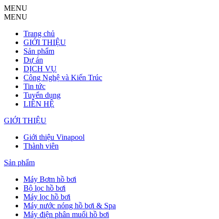
MENU
MENU
Trang chủ
GIỚI THIỆU
Sản phẩm
Dự án
DỊCH VỤ
Công Nghệ và Kiến Trúc
Tin tức
Tuyển dụng
LIÊN HỆ
GIỚI THIỆU
Giới thiệu Vinapool
Thành viên
Sản phẩm
Máy Bơm hồ bơi
Bộ lọc hồ bơi
Máy lọc hồ bơi
Máy nước nóng hồ bơi & Spa
Máy điện phân muối hồ bơi