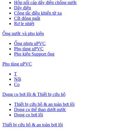
Hộp nối cáp dây điện chống nước
Dây điện
Công tắc điều khiển từ xa
CB đóng ngắt
Rơ le nhiệt
Ống nước và phụ kiện
Ống nhựa uPVC
Phụ tùng uPVC
Phụ kiện Support ống
Phụ tùng uPVC
T
Nối
Co
Dụng cụ bơi lội & Thiết bị cứu hộ
Thiết bị cứu hộ & an toàn bơi lội
Dụng cụ thể thao dưới nước
Dụng cụ bơi lội
Thiết bị cứu hộ & an toàn bơi lội