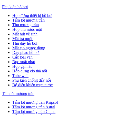
Phụ kiện hồ bơi
Hộp đựng thiết bị hồ bơi
Tấm lót mương tràn
Thu mương tràn
Hôp thu nước mặt
Mắt hút vệ sinh
Mắt trả nước
Thu đáy hồ bơi
Mắt tạo ngược dòng
Dây phao hồ bơi
Các loại van
Bục xuất phát
Hộp gạn rác
Hộp đựng clo thả nổi
Tube wall
Phụ kiện chống đẩy nổi
Bộ điều khiển mực nước
Tấm lót mương tràn
Tấm lót mương tràn Kripsol
Tấm lót mương tràn Astral
Tấm lót mương tràn China