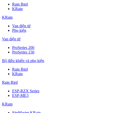
Rain Bird
KRain
KRain
Van điện từ
Phụ kiện
Van điện từ
ProSeries 200
ProSeries 150
Bộ điều khiển và phụ kiện
Rain Bird
KRain
Rain Bird
ESP-RZX Series
ESP-ME3
KRain
SiteMaster KRain