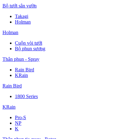
Bộ tưới sân vườn
Takagi
Holman
Holman
Cuộn vòi tưới
Bộ phun sương
Thân phun - Spray
Rain Bird
KRain
Rain Bird
1800 Series
KRain
Pro-S
NP
K