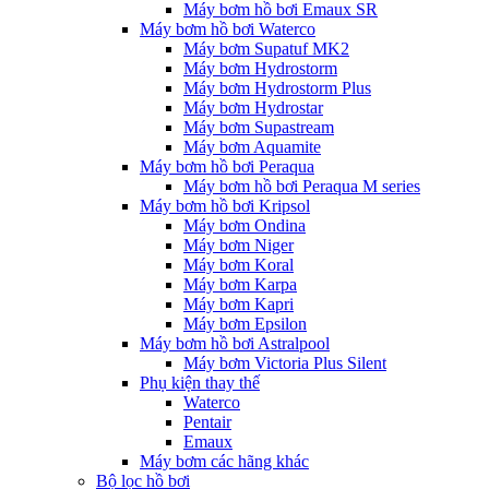
Máy bơm hồ bơi Emaux SR
Máy bơm hồ bơi Waterco
Máy bơm Supatuf MK2
Máy bơm Hydrostorm
Máy bơm Hydrostorm Plus
Máy bơm Hydrostar
Máy bơm Supastream
Máy bơm Aquamite
Máy bơm hồ bơi Peraqua
Máy bơm hồ bơi Peraqua M series
Máy bơm hồ bơi Kripsol
Máy bơm Ondina
Máy bơm Niger
Máy bơm Koral
Máy bơm Karpa
Máy bơm Kapri
Máy bơm Epsilon
Máy bơm hồ bơi Astralpool
Máy bơm Victoria Plus Silent
Phụ kiện thay thế
Waterco
Pentair
Emaux
Máy bơm các hãng khác
Bộ lọc hồ bơi