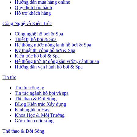
Hướng dẫn mua hàng online
Quy định bảo hành
Hỗ trợ khách hàng
Công Nghệ và Kiến Trúc
Công nghệ hồ bơi & Spa
Thiết bị hồ bơi & Spa
Hệ thống nước nóng lạnh hồ bơi & Spa
Kỹ thuật thi công hồ bơi & Spa
Kiến trúc hồ bơi & Spa
Hệ thống tưới tự động sân vườn, cảnh quan
Hướng dẫn vận hành hồ bơi & Spa
Tin tức
Tin tức công ty
Tin tức ngành hồ bơi và spa
Thể thao & Đời Sống
BLog Kiến trúc Xây dựng
Kinh nghiệm Hay
Khoa Học & Môi Trường
Góc nhìn cuộc sống
Thể thao & Đời Sống