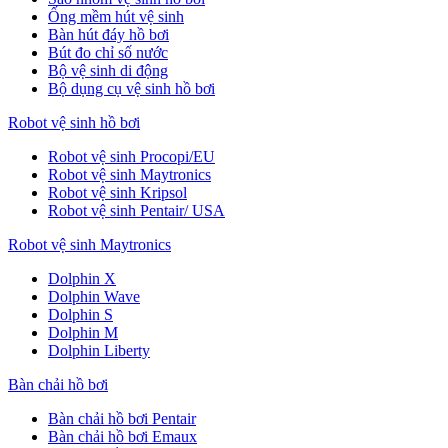
Ống mềm hút vệ sinh
Bàn hút đáy hồ bơi
Bút đo chỉ số nước
Bộ vệ sinh di động
Bộ dụng cụ vệ sinh hồ bơi
Robot vệ sinh hồ bơi
Robot vệ sinh Procopi/EU
Robot vệ sinh Maytronics
Robot vệ sinh Kripsol
Robot vệ sinh Pentair/ USA
Robot vệ sinh Maytronics
Dolphin X
Dolphin Wave
Dolphin S
Dolphin M
Dolphin Liberty
Bàn chải hồ bơi
Bàn chải hồ bơi Pentair
Bàn chải hồ bơi Emaux