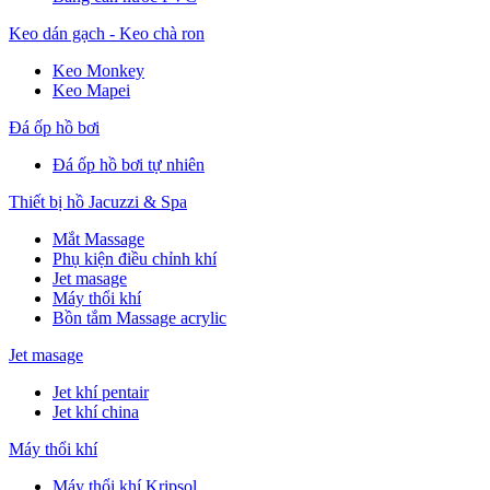
Keo dán gạch - Keo chà ron
Keo Monkey
Keo Mapei
Đá ốp hồ bơi
Đá ốp hồ bơi tự nhiên
Thiết bị hồ Jacuzzi & Spa
Mắt Massage
Phụ kiện điều chỉnh khí
Jet masage
Máy thổi khí
Bồn tắm Massage acrylic
Jet masage
Jet khí pentair
Jet khí china
Máy thổi khí
Máy thổi khí Kripsol