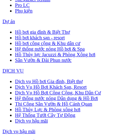
Pro LC
Phụ kiện
Dự án
Hồ bơi gia đình & Biệt Thự
Hồ bơi khách sạn - resort
Hồ bơi công cộng & Khu dân cư
Hệ thống nước nóng Hồ bơi & Spa
Hồ Thủy lực Jacuzzi & Phòng Xông hơi
Sân Vườn & Đài Phun nước
DỊCH VỤ
Dịch vụ Hồ bơi Gia đình, Biệt thự
Dịch Vụ Hồ Bơi Khách Sạn, Resort
Dịch Vụ Hồ Bơi Công Cộng, Khu Dân Cư
Hệ thống nước nóng Dân dụng & Hồ Bơi
Thi Công Sân Vườn & Hồ Cảnh Quan
Hồ Thủy Lực & Phòng xông hơi
Hệ Thống Tưới Cây Tự Động
Dịch vụ hậu mãi
Dịch vụ hậu mãi