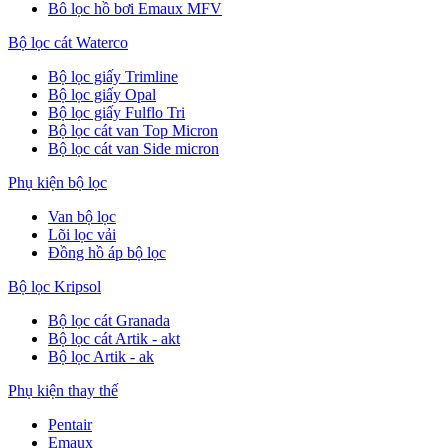
Bô lọc hồ bơi Emaux MFV
Bộ lọc cát Waterco
Bộ lọc giấy Trimline
Bộ lọc giấy Opal
Bộ lọc giấy Fulflo Tri
Bộ lọc cát van Top Micron
Bộ lọc cát van Side micron
Phụ kiện bộ lọc
Van bộ lọc
Lõi lọc vải
Đồng hồ áp bộ lọc
Bộ lọc Kripsol
Bộ lọc cát Granada
Bộ lọc cát Artik - akt
Bộ lọc Artik - ak
Phụ kiện thay thế
Pentair
Emaux