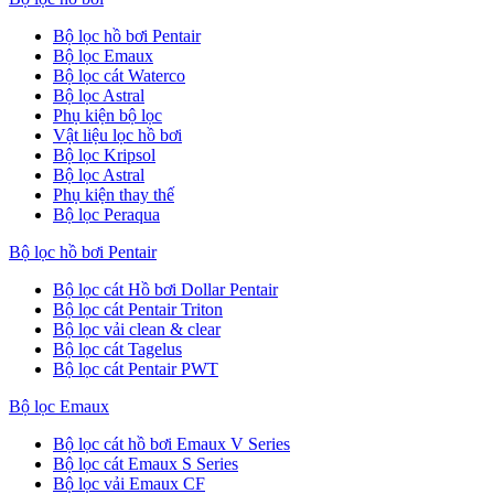
Bộ lọc hồ bơi Pentair
Bộ lọc Emaux
Bộ lọc cát Waterco
Bộ lọc Astral
Phụ kiện bộ lọc
Vật liệu lọc hồ bơi
Bộ lọc Kripsol
Bộ lọc Astral
Phụ kiện thay thế
Bộ lọc Peraqua
Bộ lọc hồ bơi Pentair
Bộ lọc cát Hồ bơi Dollar Pentair
Bộ lọc cát Pentair Triton
Bộ lọc vải clean & clear
Bộ lọc cát Tagelus
Bộ lọc cát Pentair PWT
Bộ lọc Emaux
Bộ lọc cát hồ bơi Emaux V Series
Bộ lọc cát Emaux S Series
Bộ lọc vải Emaux CF