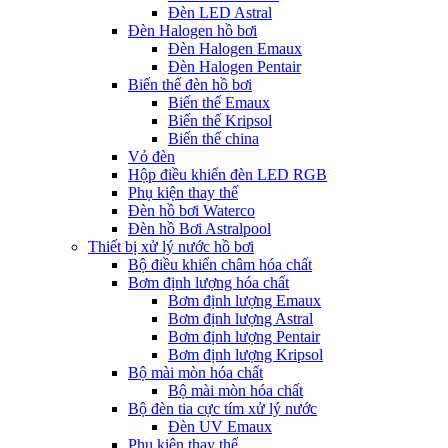
Đèn LED Astral
Đèn Halogen hồ bơi
Đèn Halogen Emaux
Đèn Halogen Pentair
Biến thế đèn hồ bơi
Biến thế Emaux
Biến thế Kripsol
Biến thế china
Vỏ đèn
Hộp điều khiển đèn LED RGB
Phụ kiện thay thế
Đèn hồ bơi Waterco
Đèn hồ Bơi Astralpool
Thiết bị xử lý nước hồ bơi
Bộ điều khiển châm hóa chất
Bơm định lượng hóa chất
Bơm định lượng Emaux
Bơm định lượng Astral
Bơm định lượng Pentair
Bơm định lượng Kripsol
Bộ mài mòn hóa chất
Bộ mài mòn hóa chất
Bộ đèn tia cực tím xử lý nước
Đèn UV Emaux
Phụ kiện thay thế