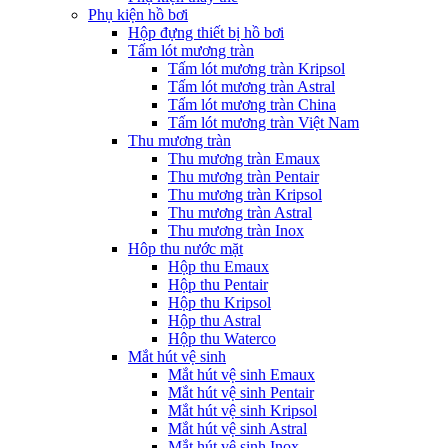
Phụ kiện hồ bơi
Hộp đựng thiết bị hồ bơi
Tấm lót mương tràn
Tấm lót mương tràn Kripsol
Tấm lót mương tràn Astral
Tấm lót mương tràn China
Tấm lót mương tràn Việt Nam
Thu mương tràn
Thu mương tràn Emaux
Thu mương tràn Pentair
Thu mương tràn Kripsol
Thu mương tràn Astral
Thu mương tràn Inox
Hôp thu nước mặt
Hộp thu Emaux
Hộp thu Pentair
Hộp thu Kripsol
Hộp thu Astral
Hộp thu Waterco
Mắt hút vệ sinh
Mắt hút vệ sinh Emaux
Mắt hút vệ sinh Pentair
Mắt hút vệ sinh Kripsol
Mắt hút vệ sinh Astral
Mắt hút vệ sinh Inox