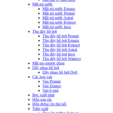
Mắt trả nước
Mắt trả nước Emaux
Mắt trả nước Pentair
Mắt trả nước Astral
Mắt trả nước Kripsol
Mắt trả nước Inox
Thu đáy hồ bơi
Thu đáy hồ bơi Pentair
Thu đáy hồ bơi Emaux
Thu đáy hồ bơi Kripsol
Thu đáy hồ bơi Astral
Thu đáy hồ bơi Inox
Thu đáy hồ bơi Waterco
Mắt tạo ngược dòng
Dây phao hồ bơi
Dây phao hồ bơi Dofi
Các loại van
Van Pentair
Van Emaux
Van 6 ngả
Bục xuất phát
Hộp gạn rác
Hộp đựng clo thả nổi
Tube wall