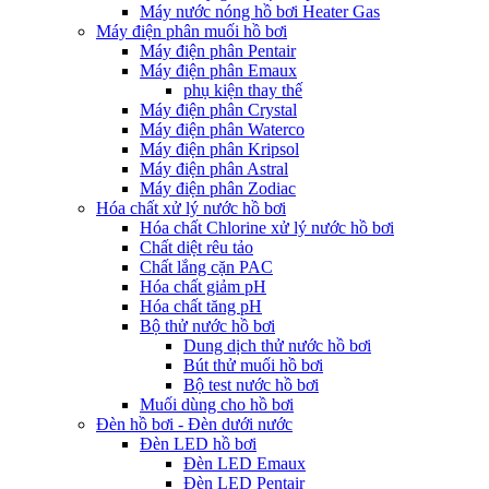
Máy nước nóng hồ bơi Heater Gas
Máy điện phân muối hồ bơi
Máy điện phân Pentair
Máy điện phân Emaux
phụ kiện thay thế
Máy điện phân Crystal
Máy điện phân Waterco
Máy điện phân Kripsol
Máy điện phân Astral
Máy điện phân Zodiac
Hóa chất xử lý nước hồ bơi
Hóa chất Chlorine xử lý nước hồ bơi
Chất diệt rêu tảo
Chất lắng cặn PAC
Hóa chất giảm pH
Hóa chất tăng pH
Bộ thử nước hồ bơi
Dung dịch thử nước hồ bơi
Bút thử muối hồ bơi
Bộ test nước hồ bơi
Muối dùng cho hồ bơi
Đèn hồ bơi - Đèn dưới nước
Đèn LED hồ bơi
Đèn LED Emaux
Đèn LED Pentair