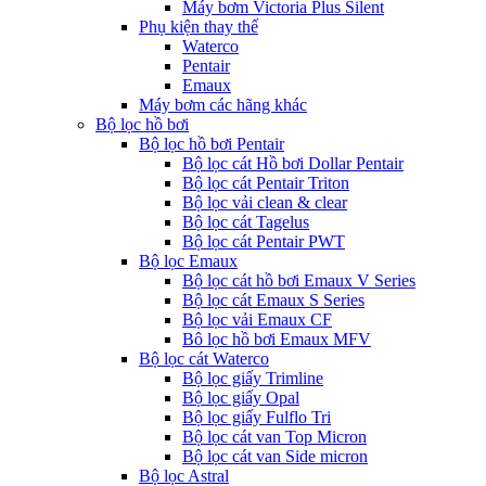
Máy bơm Victoria Plus Silent
Phụ kiện thay thế
Waterco
Pentair
Emaux
Máy bơm các hãng khác
Bộ lọc hồ bơi
Bộ lọc hồ bơi Pentair
Bộ lọc cát Hồ bơi Dollar Pentair
Bộ lọc cát Pentair Triton
Bộ lọc vải clean & clear
Bộ lọc cát Tagelus
Bộ lọc cát Pentair PWT
Bộ lọc Emaux
Bộ lọc cát hồ bơi Emaux V Series
Bộ lọc cát Emaux S Series
Bộ lọc vải Emaux CF
Bô lọc hồ bơi Emaux MFV
Bộ lọc cát Waterco
Bộ lọc giấy Trimline
Bộ lọc giấy Opal
Bộ lọc giấy Fulflo Tri
Bộ lọc cát van Top Micron
Bộ lọc cát van Side micron
Bộ lọc Astral