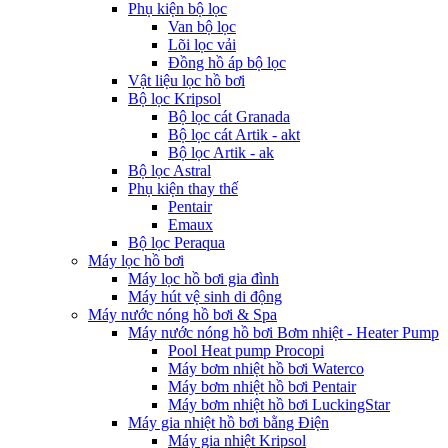
Phụ kiện bộ lọc
Van bộ lọc
Lõi lọc vải
Đồng hồ áp bộ lọc
Vật liệu lọc hồ bơi
Bộ lọc Kripsol
Bộ lọc cát Granada
Bộ lọc cát Artik - akt
Bộ lọc Artik - ak
Bộ lọc Astral
Phụ kiện thay thế
Pentair
Emaux
Bộ lọc Peraqua
Máy lọc hồ bơi
Máy lọc hồ bơi gia đình
Máy hút vệ sinh di động
Máy nước nóng hồ bơi & Spa
Máy nước nóng hồ bơi Bơm nhiệt - Heater Pump
Pool Heat pump Procopi
Máy bơm nhiệt hồ bơi Waterco
Máy bơm nhiệt hồ bơi Pentair
Máy bơm nhiệt hồ bơi LuckingStar
Máy gia nhiệt hồ bơi bằng Điện
Máy gia nhiệt Kripsol