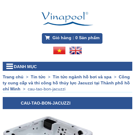
Giỏ hàng :
0
Sản phẩm
DANH MỤC
Trang chủ
>
Tin tức
>
Tin tức ngành hồ bơi và spa
>
Công
ty cung cấp và thi công hồ thủy lực Jacuzzi tại Thành phố hồ
chí Minh
>
cau-tao-bon-jacuzzi
CAU-TAO-BON-JACUZZI