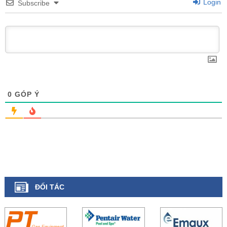
Login
Subscribe
0
GÓP Ý
ĐỐI TÁC