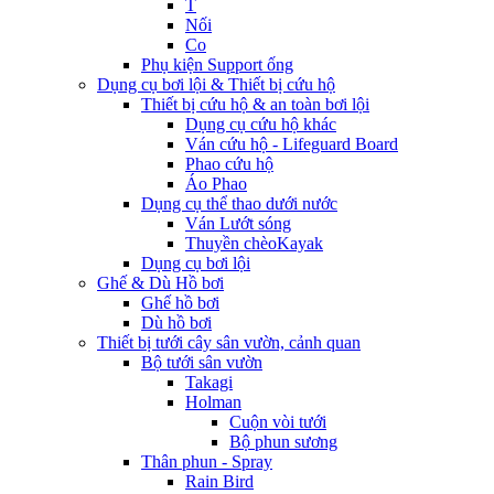
T
Nối
Co
Phụ kiện Support ống
Dụng cụ bơi lội & Thiết bị cứu hộ
Thiết bị cứu hộ & an toàn bơi lội
Dụng cụ cứu hộ khác
Ván cứu hộ - Lifeguard Board
Phao cứu hộ
Áo Phao
Dụng cụ thể thao dưới nước
Ván Lướt sóng
Thuyền chèoKayak
Dụng cụ bơi lội
Ghế & Dù Hồ bơi
Ghế hồ bơi
Dù hồ bơi
Thiết bị tưới cây sân vườn, cảnh quan
Bộ tưới sân vườn
Takagi
Holman
Cuộn vòi tưới
Bộ phun sương
Thân phun - Spray
Rain Bird