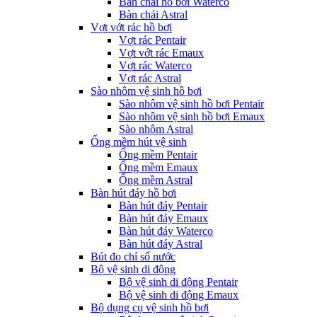
Bàn chải hồ bơi Waterco
Bàn chải Astral
Vợt vớt rác hồ bơi
Vợt rác Pentair
Vợt vớt rác Emaux
Vợt rác Waterco
Vợt rác Astral
Sào nhôm vệ sinh hồ bơi
Sào nhôm vệ sinh hồ bơi Pentair
Sào nhôm vệ sinh hồ bơi Emaux
Sào nhôm Astral
Ống mềm hút vệ sinh
Ống mềm Pentair
Ống mềm Emaux
Ống mềm Astral
Bàn hút đáy hồ bơi
Bàn hút đáy Pentair
Bàn hút đáy Emaux
Bàn hút đáy Waterco
Bàn hút đáy Astral
Bút đo chỉ số nước
Bộ vệ sinh di động
Bộ vệ sinh di động Pentair
Bộ vệ sinh di động Emaux
Bộ dụng cụ vệ sinh hồ bơi