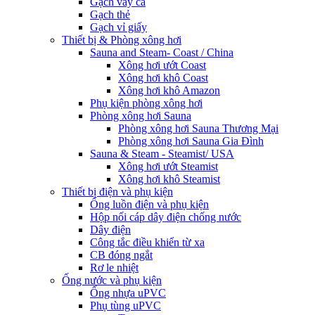
Gạch vảy cá
Gạch thẻ
Gạch vỉ giấy
Thiết bị & Phòng xông hơi
Sauna and Steam- Coast / China
Xông hơi ướt Coast
Xông hơi khô Coast
Xông hơi khô Amazon
Phụ kiện phòng xông hơi
Phòng xông hơi Sauna
Phòng xông hơi Sauna Thương Mại
Phòng xông hơi Sauna Gia Đình
Sauna & Steam - Steamist/ USA
Xông hơi ướt Steamist
Xông hơi khô Steamist
Thiết bị điện và phụ kiện
Ống luồn điện và phụ kiện
Hộp nối cáp dây điện chống nước
Dây điện
Công tắc điều khiển từ xa
CB đóng ngắt
Rơ le nhiệt
Ống nước và phụ kiện
Ống nhựa uPVC
Phụ tùng uPVC