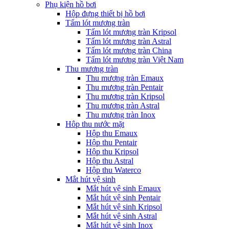
Phụ kiện hồ bơi
Hộp đựng thiết bị hồ bơi
Tấm lót mương tràn
Tấm lót mương tràn Kripsol
Tấm lót mương tràn Astral
Tấm lót mương tràn China
Tấm lót mương tràn Việt Nam
Thu mương tràn
Thu mương tràn Emaux
Thu mương tràn Pentair
Thu mương tràn Kripsol
Thu mương tràn Astral
Thu mương tràn Inox
Hôp thu nước mặt
Hộp thu Emaux
Hộp thu Pentair
Hộp thu Kripsol
Hộp thu Astral
Hộp thu Waterco
Mắt hút vệ sinh
Mắt hút vệ sinh Emaux
Mắt hút vệ sinh Pentair
Mắt hút vệ sinh Kripsol
Mắt hút vệ sinh Astral
Mắt hút vệ sinh Inox