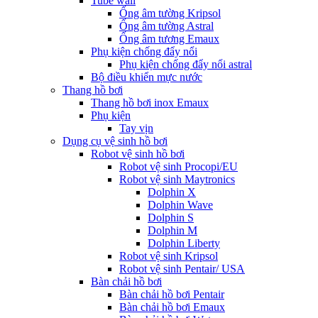
Tube wall
Ống âm tường Kripsol
Ống âm tường Astral
Ống âm tương Emaux
Phụ kiện chống đẩy nổi
Phụ kiện chống đẩy nổi astral
Bộ điều khiển mực nước
Thang hồ bơi
Thang hồ bơi inox Emaux
Phụ kiện
Tay vịn
Dụng cụ vệ sinh hồ bơi
Robot vệ sinh hồ bơi
Robot vệ sinh Procopi/EU
Robot vệ sinh Maytronics
Dolphin X
Dolphin Wave
Dolphin S
Dolphin M
Dolphin Liberty
Robot vệ sinh Kripsol
Robot vệ sinh Pentair/ USA
Bàn chải hồ bơi
Bàn chải hồ bơi Pentair
Bàn chải hồ bơi Emaux