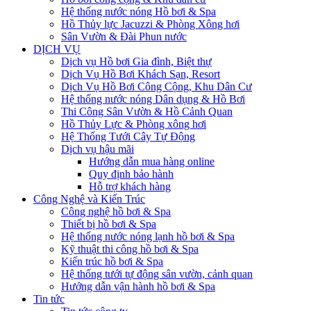
Hệ thống nước nóng Hồ bơi & Spa
Hồ Thủy lực Jacuzzi & Phòng Xông hơi
Sân Vườn & Đài Phun nước
DỊCH VỤ
Dịch vụ Hồ bơi Gia đình, Biệt thự
Dịch Vụ Hồ Bơi Khách Sạn, Resort
Dịch Vụ Hồ Bơi Công Cộng, Khu Dân Cư
Hệ thống nước nóng Dân dụng & Hồ Bơi
Thi Công Sân Vườn & Hồ Cảnh Quan
Hồ Thủy Lực & Phòng xông hơi
Hệ Thống Tưới Cây Tự Động
Dịch vụ hậu mãi
Hướng dẫn mua hàng online
Quy định bảo hành
Hỗ trợ khách hàng
Công Nghệ và Kiến Trúc
Công nghệ hồ bơi & Spa
Thiết bị hồ bơi & Spa
Hệ thống nước nóng lạnh hồ bơi & Spa
Kỹ thuật thi công hồ bơi & Spa
Kiến trúc hồ bơi & Spa
Hệ thống tưới tự động sân vườn, cảnh quan
Hướng dẫn vận hành hồ bơi & Spa
Tin tức