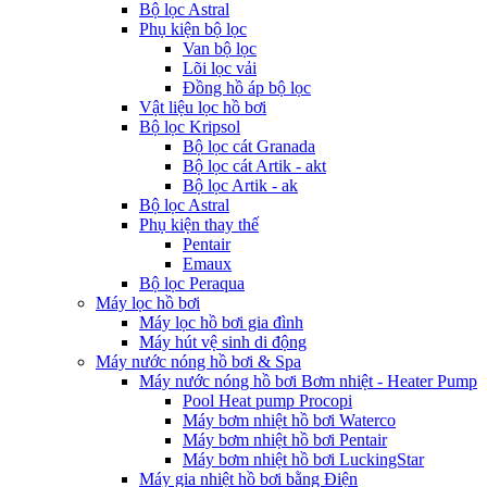
Bộ lọc Astral
Phụ kiện bộ lọc
Van bộ lọc
Lõi lọc vải
Đồng hồ áp bộ lọc
Vật liệu lọc hồ bơi
Bộ lọc Kripsol
Bộ lọc cát Granada
Bộ lọc cát Artik - akt
Bộ lọc Artik - ak
Bộ lọc Astral
Phụ kiện thay thế
Pentair
Emaux
Bộ lọc Peraqua
Máy lọc hồ bơi
Máy lọc hồ bơi gia đình
Máy hút vệ sinh di động
Máy nước nóng hồ bơi & Spa
Máy nước nóng hồ bơi Bơm nhiệt - Heater Pump
Pool Heat pump Procopi
Máy bơm nhiệt hồ bơi Waterco
Máy bơm nhiệt hồ bơi Pentair
Máy bơm nhiệt hồ bơi LuckingStar
Máy gia nhiệt hồ bơi bằng Điện