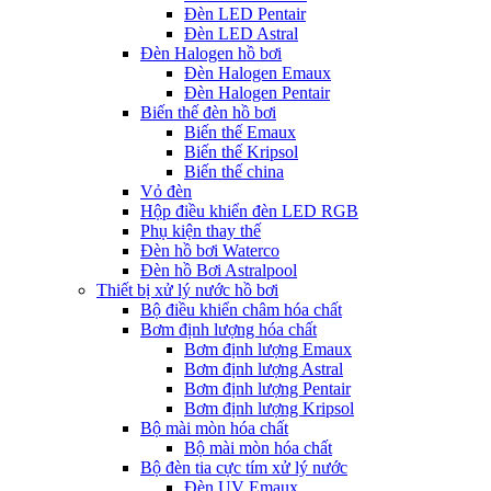
Đèn LED Pentair
Đèn LED Astral
Đèn Halogen hồ bơi
Đèn Halogen Emaux
Đèn Halogen Pentair
Biến thế đèn hồ bơi
Biến thế Emaux
Biến thế Kripsol
Biến thế china
Vỏ đèn
Hộp điều khiển đèn LED RGB
Phụ kiện thay thế
Đèn hồ bơi Waterco
Đèn hồ Bơi Astralpool
Thiết bị xử lý nước hồ bơi
Bộ điều khiển châm hóa chất
Bơm định lượng hóa chất
Bơm định lượng Emaux
Bơm định lượng Astral
Bơm định lượng Pentair
Bơm định lượng Kripsol
Bộ mài mòn hóa chất
Bộ mài mòn hóa chất
Bộ đèn tia cực tím xử lý nước
Đèn UV Emaux