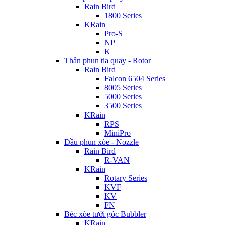
Rain Bird
1800 Series
KRain
Pro-S
NP
K
Thân phun tia quay - Rotor
Rain Bird
Falcon 6504 Series
8005 Series
5000 Series
3500 Series
KRain
RPS
MiniPro
Đầu phun xòe - Nozzle
Rain Bird
R-VAN
KRain
Rotary Series
KVF
KV
FN
Béc xòe tưới góc Bubbler
KRain