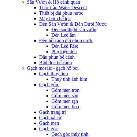
Sân Vườn & Hồ cảnh quan
Thác tràn Water Descent
Thiết bị đài phun nước
Máy bơm bể lọc
Đèn Sân Vườn & Đèn Dưới Nước
Đèn spotlight sân vườn
Đèn Led âm
Đèn hồ cảnh đài phun nước
Đèn Led Rise
Phụ kiện đèn
Đầu phun bể cảnh
Bình lọc bể cảnh
Gạch mosaic - gạch hồ bơi
Gạch thuỷ tinh
Thuỷ tinh ánh kim
Gạch gốm
Gốm men trơn
Gốm men sần
Gốm men rạn
Gốm men hoa
Gạch trang trí
Gạch xà cừ
Gạch men
Gạch góc
Gạch góc thủy tinh