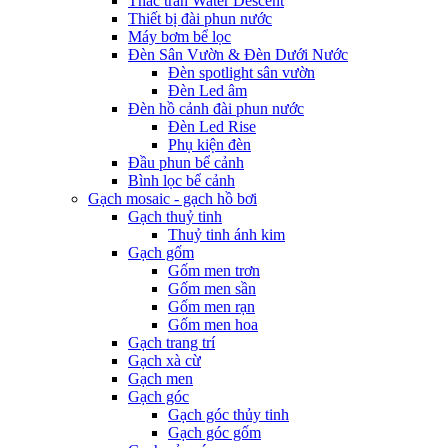
Thác tràn Water Descent
Thiết bị đài phun nước
Máy bơm bể lọc
Đèn Sân Vườn & Đèn Dưới Nước
Đèn spotlight sân vườn
Đèn Led âm
Đèn hồ cảnh đài phun nước
Đèn Led Rise
Phụ kiện đèn
Đầu phun bể cảnh
Bình lọc bể cảnh
Gạch mosaic - gạch hồ bơi
Gạch thuỷ tinh
Thuỷ tinh ánh kim
Gạch gốm
Gốm men trơn
Gốm men sần
Gốm men rạn
Gốm men hoa
Gạch trang trí
Gạch xà cừ
Gạch men
Gạch góc
Gạch góc thủy tinh
Gạch góc gốm