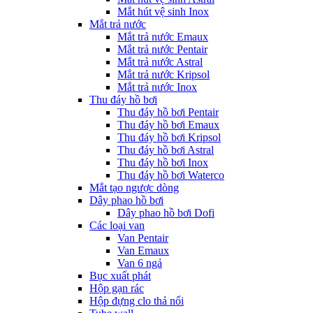
Mắt hút vệ sinh Inox
Mắt trả nước
Mắt trả nước Emaux
Mắt trả nước Pentair
Mắt trả nước Astral
Mắt trả nước Kripsol
Mắt trả nước Inox
Thu đáy hồ bơi
Thu đáy hồ bơi Pentair
Thu đáy hồ bơi Emaux
Thu đáy hồ bơi Kripsol
Thu đáy hồ bơi Astral
Thu đáy hồ bơi Inox
Thu đáy hồ bơi Waterco
Mắt tạo ngược dòng
Dây phao hồ bơi
Dây phao hồ bơi Dofi
Các loại van
Van Pentair
Van Emaux
Van 6 ngả
Bục xuất phát
Hộp gạn rác
Hộp đựng clo thả nổi