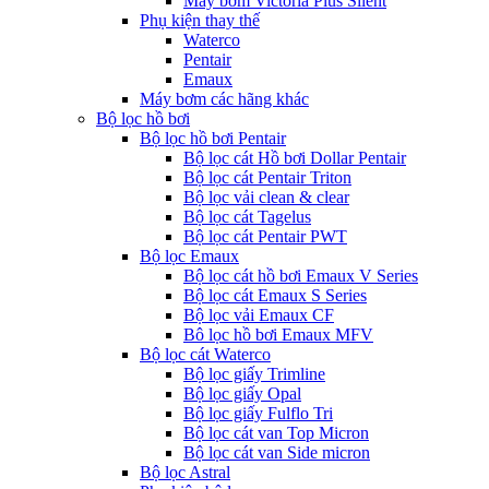
Máy bơm Victoria Plus Silent
Phụ kiện thay thế
Waterco
Pentair
Emaux
Máy bơm các hãng khác
Bộ lọc hồ bơi
Bộ lọc hồ bơi Pentair
Bộ lọc cát Hồ bơi Dollar Pentair
Bộ lọc cát Pentair Triton
Bộ lọc vải clean & clear
Bộ lọc cát Tagelus
Bộ lọc cát Pentair PWT
Bộ lọc Emaux
Bộ lọc cát hồ bơi Emaux V Series
Bộ lọc cát Emaux S Series
Bộ lọc vải Emaux CF
Bô lọc hồ bơi Emaux MFV
Bộ lọc cát Waterco
Bộ lọc giấy Trimline
Bộ lọc giấy Opal
Bộ lọc giấy Fulflo Tri
Bộ lọc cát van Top Micron
Bộ lọc cát van Side micron
Bộ lọc Astral