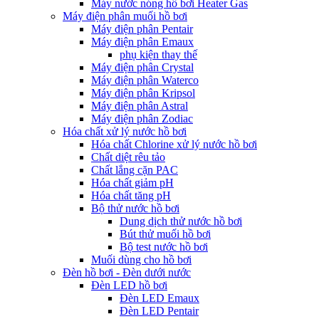
Máy nước nóng hồ bơi Heater Gas
Máy điện phân muối hồ bơi
Máy điện phân Pentair
Máy điện phân Emaux
phụ kiện thay thế
Máy điện phân Crystal
Máy điện phân Waterco
Máy điện phân Kripsol
Máy điện phân Astral
Máy điện phân Zodiac
Hóa chất xử lý nước hồ bơi
Hóa chất Chlorine xử lý nước hồ bơi
Chất diệt rêu tảo
Chất lắng cặn PAC
Hóa chất giảm pH
Hóa chất tăng pH
Bộ thử nước hồ bơi
Dung dịch thử nước hồ bơi
Bút thử muối hồ bơi
Bộ test nước hồ bơi
Muối dùng cho hồ bơi
Đèn hồ bơi - Đèn dưới nước
Đèn LED hồ bơi
Đèn LED Emaux
Đèn LED Pentair