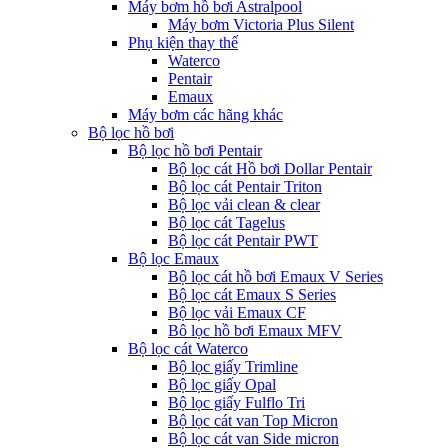
Máy bơm hồ bơi Astralpool
Máy bơm Victoria Plus Silent
Phụ kiện thay thế
Waterco
Pentair
Emaux
Máy bơm các hãng khác
Bộ lọc hồ bơi
Bộ lọc hồ bơi Pentair
Bộ lọc cát Hồ bơi Dollar Pentair
Bộ lọc cát Pentair Triton
Bộ lọc vải clean & clear
Bộ lọc cát Tagelus
Bộ lọc cát Pentair PWT
Bộ lọc Emaux
Bộ lọc cát hồ bơi Emaux V Series
Bộ lọc cát Emaux S Series
Bộ lọc vải Emaux CF
Bô lọc hồ bơi Emaux MFV
Bộ lọc cát Waterco
Bộ lọc giấy Trimline
Bộ lọc giấy Opal
Bộ lọc giấy Fulflo Tri
Bộ lọc cát van Top Micron
Bộ lọc cát van Side micron