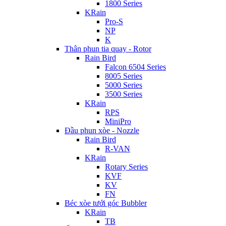
1800 Series
KRain
Pro-S
NP
K
Thân phun tia quay - Rotor
Rain Bird
Falcon 6504 Series
8005 Series
5000 Series
3500 Series
KRain
RPS
MiniPro
Đầu phun xòe - Nozzle
Rain Bird
R-VAN
KRain
Rotary Series
KVF
KV
FN
Béc xòe tưới góc Bubbler
KRain
TB