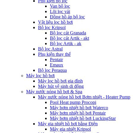
Phụ kiện bộ lọc
Van bộ lọc
Lõi lọc vải
Đồng hồ áp bộ lọc
Vật liệu lọc hồ bơi
Bộ lọc Kripsol
Bộ lọc cát Granada
Bộ lọc cát Artik - akt
Bộ lọc Artik - ak
Bộ lọc Astral
Phụ kiện thay thế
Pentair
Emaux
Bộ lọc Peraqua
Máy lọc hồ bơi
Máy lọc hồ bơi gia đình
Máy hút vệ sinh di động
Máy nước nóng hồ bơi & Spa
Máy nước nóng hồ bơi Bơm nhiệt - Heater Pump
Pool Heat pump Procopi
Máy bơm nhiệt hồ bơi Waterco
Máy bơm nhiệt hồ bơi Pentair
Máy bơm nhiệt hồ bơi LuckingStar
Máy gia nhiệt hồ bơi bằng Điện
Máy gia nhiệt Kripsol