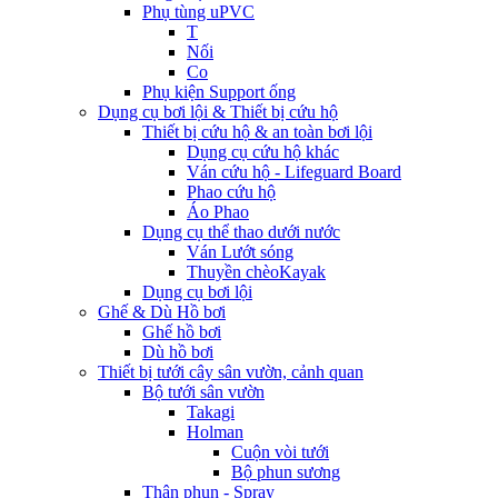
Phụ tùng uPVC
T
Nối
Co
Phụ kiện Support ống
Dụng cụ bơi lội & Thiết bị cứu hộ
Thiết bị cứu hộ & an toàn bơi lội
Dụng cụ cứu hộ khác
Ván cứu hộ - Lifeguard Board
Phao cứu hộ
Áo Phao
Dụng cụ thể thao dưới nước
Ván Lướt sóng
Thuyền chèoKayak
Dụng cụ bơi lội
Ghế & Dù Hồ bơi
Ghế hồ bơi
Dù hồ bơi
Thiết bị tưới cây sân vườn, cảnh quan
Bộ tưới sân vườn
Takagi
Holman
Cuộn vòi tưới
Bộ phun sương
Thân phun - Spray