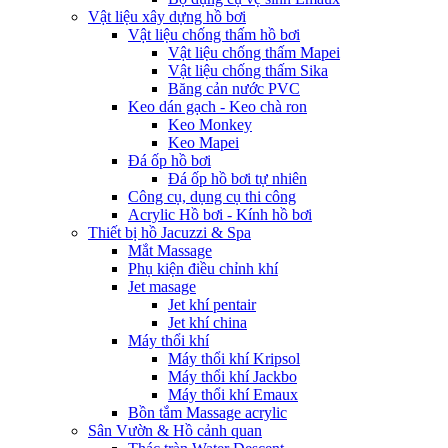
Vật liệu xây dựng hồ bơi
Vật liệu chống thấm hồ bơi
Vật liệu chống thấm Mapei
Vật liệu chống thấm Sika
Băng cản nước PVC
Keo dán gạch - Keo chà ron
Keo Monkey
Keo Mapei
Đá ốp hồ bơi
Đá ốp hồ bơi tự nhiên
Công cụ, dụng cụ thi công
Acrylic Hồ bơi - Kính hồ bơi
Thiết bị hồ Jacuzzi & Spa
Mắt Massage
Phụ kiện điều chỉnh khí
Jet masage
Jet khí pentair
Jet khí china
Máy thổi khí
Máy thổi khí Kripsol
Máy thổi khí Jackbo
Máy thổi khí Emaux
Bồn tắm Massage acrylic
Sân Vườn & Hồ cảnh quan