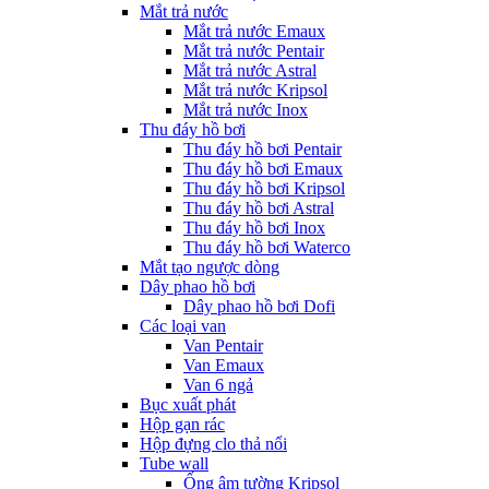
Mắt trả nước
Mắt trả nước Emaux
Mắt trả nước Pentair
Mắt trả nước Astral
Mắt trả nước Kripsol
Mắt trả nước Inox
Thu đáy hồ bơi
Thu đáy hồ bơi Pentair
Thu đáy hồ bơi Emaux
Thu đáy hồ bơi Kripsol
Thu đáy hồ bơi Astral
Thu đáy hồ bơi Inox
Thu đáy hồ bơi Waterco
Mắt tạo ngược dòng
Dây phao hồ bơi
Dây phao hồ bơi Dofi
Các loại van
Van Pentair
Van Emaux
Van 6 ngả
Bục xuất phát
Hộp gạn rác
Hộp đựng clo thả nổi
Tube wall
Ống âm tường Kripsol