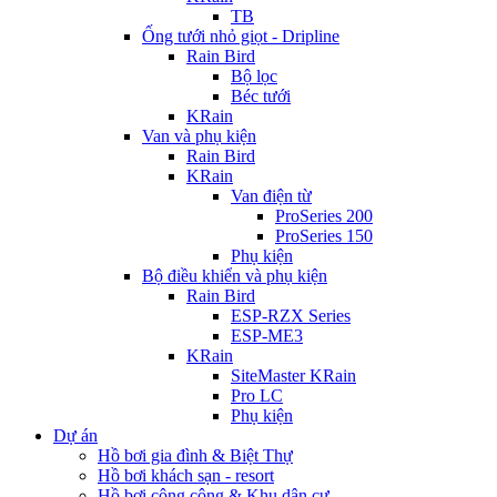
TB
Ống tưới nhỏ giọt - Dripline
Rain Bird
Bộ lọc
Béc tưới
KRain
Van và phụ kiện
Rain Bird
KRain
Van điện từ
ProSeries 200
ProSeries 150
Phụ kiện
Bộ điều khiển và phụ kiện
Rain Bird
ESP-RZX Series
ESP-ME3
KRain
SiteMaster KRain
Pro LC
Phụ kiện
Dự án
Hồ bơi gia đình & Biệt Thự
Hồ bơi khách sạn - resort
Hồ bơi công cộng & Khu dân cư