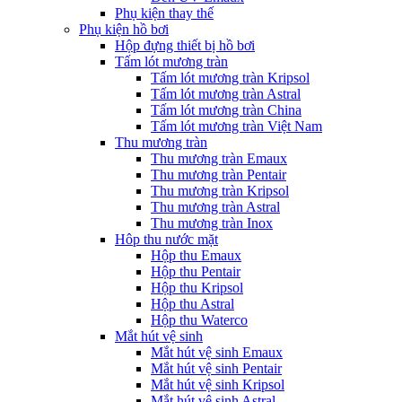
Phụ kiện thay thế
Phụ kiện hồ bơi
Hộp đựng thiết bị hồ bơi
Tấm lót mương tràn
Tấm lót mương tràn Kripsol
Tấm lót mương tràn Astral
Tấm lót mương tràn China
Tấm lót mương tràn Việt Nam
Thu mương tràn
Thu mương tràn Emaux
Thu mương tràn Pentair
Thu mương tràn Kripsol
Thu mương tràn Astral
Thu mương tràn Inox
Hôp thu nước mặt
Hộp thu Emaux
Hộp thu Pentair
Hộp thu Kripsol
Hộp thu Astral
Hộp thu Waterco
Mắt hút vệ sinh
Mắt hút vệ sinh Emaux
Mắt hút vệ sinh Pentair
Mắt hút vệ sinh Kripsol
Mắt hút vệ sinh Astral