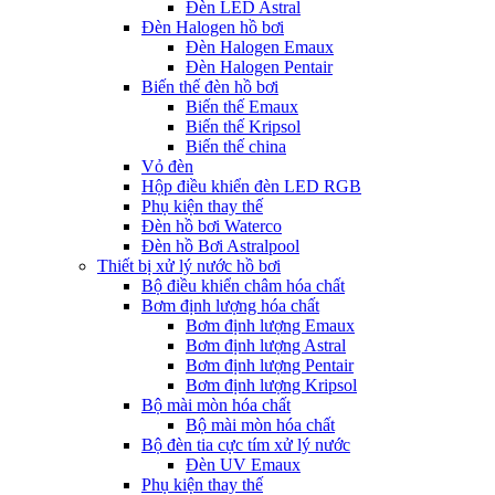
Đèn LED Astral
Đèn Halogen hồ bơi
Đèn Halogen Emaux
Đèn Halogen Pentair
Biến thế đèn hồ bơi
Biến thế Emaux
Biến thế Kripsol
Biến thế china
Vỏ đèn
Hộp điều khiển đèn LED RGB
Phụ kiện thay thế
Đèn hồ bơi Waterco
Đèn hồ Bơi Astralpool
Thiết bị xử lý nước hồ bơi
Bộ điều khiển châm hóa chất
Bơm định lượng hóa chất
Bơm định lượng Emaux
Bơm định lượng Astral
Bơm định lượng Pentair
Bơm định lượng Kripsol
Bộ mài mòn hóa chất
Bộ mài mòn hóa chất
Bộ đèn tia cực tím xử lý nước
Đèn UV Emaux
Phụ kiện thay thế