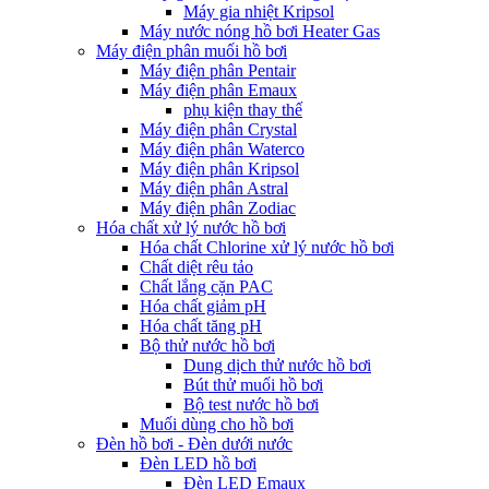
Máy gia nhiệt Kripsol
Máy nước nóng hồ bơi Heater Gas
Máy điện phân muối hồ bơi
Máy điện phân Pentair
Máy điện phân Emaux
phụ kiện thay thế
Máy điện phân Crystal
Máy điện phân Waterco
Máy điện phân Kripsol
Máy điện phân Astral
Máy điện phân Zodiac
Hóa chất xử lý nước hồ bơi
Hóa chất Chlorine xử lý nước hồ bơi
Chất diệt rêu tảo
Chất lắng cặn PAC
Hóa chất giảm pH
Hóa chất tăng pH
Bộ thử nước hồ bơi
Dung dịch thử nước hồ bơi
Bút thử muối hồ bơi
Bộ test nước hồ bơi
Muối dùng cho hồ bơi
Đèn hồ bơi - Đèn dưới nước
Đèn LED hồ bơi
Đèn LED Emaux