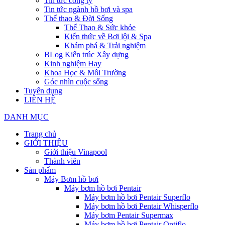
Tin tức công ty
Tin tức ngành hồ bơi và spa
Thể thao & Đời Sống
Thể Thao & Sức khỏe
Kiến thức về Bơi lội & Spa
Khám phá & Trải nghiệm
BLog Kiến trúc Xây dựng
Kinh nghiệm Hay
Khoa Học & Môi Trường
Góc nhìn cuộc sống
Tuyển dụng
LIÊN HỆ
DANH MỤC
Trang chủ
GIỚI THIỆU
Giới thiệu Vinapool
Thành viên
Sản phẩm
Máy Bơm hồ bơi
Máy bơm hồ bơi Pentair
Máy bơm hồ bơi Pentair Superflo
Máy bơm hồ bơi Pentair Whisperflo
Máy bơm Pentair Supermax
Máy bơm hồ bơi Pentair Optiflo