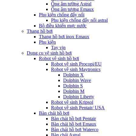
Ống âm tường Astral
Ống âm tương Emaux
Phụ kiện chống đẩy nổi
Phụ kiện chống đẩy nổi astral
Bộ điều khiển mực nước
Thang hồ bơi
Thang hồ bơi inox Emaux
Phụ kiện
Tay vịn
Dụng cụ vệ sinh hồ bơi
Robot vệ sinh hồ bơi
Robot vệ sinh Procopi/EU
Robot vệ sinh Maytronics
Dolphin X
Dolphin Wave
Dolphin S
Dolphin M
Dolphin Liberty
Robot vệ sinh Kripsol
Robot vệ sinh Pentair/ USA
Bàn chải hồ bơi
Bàn chải hồ bơi Pentair
Bàn chải hồ bơi Emaux
Bàn chải hồ bơi Waterco
Bàn chải Astral