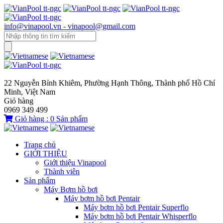
info@vinapool.vn - vinapool@gmail.com
22 Nguyễn Bỉnh Khiêm, Phường Hạnh Thông, Thành phố Hồ Chí
Minh, Việt Nam
Giỏ hàng
0969 349 499
Giỏ hàng :
0
Sản phẩm
Trang chủ
GIỚI THIỆU
Giới thiệu Vinapool
Thành viên
Sản phẩm
Máy Bơm hồ bơi
Máy bơm hồ bơi Pentair
Máy bơm hồ bơi Pentair Superflo
Máy bơm hồ bơi Pentair Whisperflo