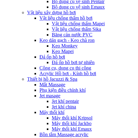
Bộ dụng cụ vệ sinh Pentair
Bộ dụng cụ vệ sinh Emaux
Vật liệu xây dựng hồ bơi
Vật liệu chống thấm hồ bơi
Vật liệu chống thấm Mapei
Vật liệu chống thấm Sika
Băng cản nước PVC
Keo dán gạch - Keo chà ron
Keo Monkey
Keo Mapei
Đá ốp hồ bơi
Đá ốp hồ bơi tự nhiên
Công cụ, dụng cụ thi công
Acrylic Hồ bơi - Kính hồ bơi
Thiết bị hồ Jacuzzi & Spa
Mắt Massage
Phụ kiện điều chỉnh khí
Jet masage
Jet khí pentair
Jet khí china
Máy thổi khí
Máy thổi khí Kripsol
Máy thổi khí Jackbo
Máy thổi khí Emaux
Bồn tắm Massage acrylic