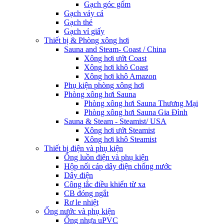
Gạch góc gốm
Gạch vảy cá
Gạch thẻ
Gạch vỉ giấy
Thiết bị & Phòng xông hơi
Sauna and Steam- Coast / China
Xông hơi ướt Coast
Xông hơi khô Coast
Xông hơi khô Amazon
Phụ kiện phòng xông hơi
Phòng xông hơi Sauna
Phòng xông hơi Sauna Thương Mại
Phòng xông hơi Sauna Gia Đình
Sauna & Steam - Steamist/ USA
Xông hơi ướt Steamist
Xông hơi khô Steamist
Thiết bị điện và phụ kiện
Ống luồn điện và phụ kiện
Hộp nối cáp dây điện chống nước
Dây điện
Công tắc điều khiển từ xa
CB đóng ngắt
Rơ le nhiệt
Ống nước và phụ kiện
Ống nhựa uPVC