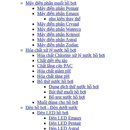
Máy điện phân muối hồ bơi
Máy điện phân Pentair
Máy điện phân Emaux
phụ kiện thay thế
Máy điện phân Crystal
Máy điện phân Waterco
Máy điện phân Kripsol
Máy điện phân Astral
Máy điện phân Zodiac
Hóa chất xử lý nước hồ bơi
Hóa chất Chlorine xử lý nước hồ bơi
Chất diệt rêu tảo
Chất lắng cặn PAC
Hóa chất giảm pH
Hóa chất tăng pH
Bộ thử nước hồ bơi
Dung dịch thử nước hồ bơi
Bút thử muối hồ bơi
Bộ test nước hồ bơi
Muối dùng cho hồ bơi
Đèn hồ bơi - Đèn dưới nước
Đèn LED hồ bơi
Đèn LED Emaux
Đèn LED Pentair
Đèn LED Astral