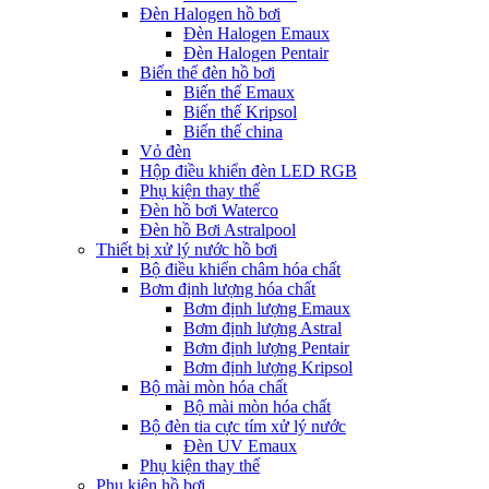
Đèn Halogen hồ bơi
Đèn Halogen Emaux
Đèn Halogen Pentair
Biến thế đèn hồ bơi
Biến thế Emaux
Biến thế Kripsol
Biến thế china
Vỏ đèn
Hộp điều khiển đèn LED RGB
Phụ kiện thay thế
Đèn hồ bơi Waterco
Đèn hồ Bơi Astralpool
Thiết bị xử lý nước hồ bơi
Bộ điều khiển châm hóa chất
Bơm định lượng hóa chất
Bơm định lượng Emaux
Bơm định lượng Astral
Bơm định lượng Pentair
Bơm định lượng Kripsol
Bộ mài mòn hóa chất
Bộ mài mòn hóa chất
Bộ đèn tia cực tím xử lý nước
Đèn UV Emaux
Phụ kiện thay thế
Phụ kiện hồ bơi