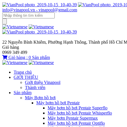
info@vinapool.vn - vinapool@gmail.com
22 Nguyễn Bỉnh Khiêm, Phường Hạnh Thông, Thành phố Hồ Chí M
Giỏ hàng
0969 349 499
Giỏ hàng :
0
Sản phẩm
Trang chủ
GIỚI THIỆU
Giới thiệu Vinapool
Thành viên
Sản phẩm
Máy Bơm hồ bơi
Máy bơm hồ bơi Pentair
Máy bơm hồ bơi Pentair Superflo
Máy bơm hồ bơi Pentair Whisperflo
Máy bơm Pentair Supermax
Máy bơm hồ bơi Pentair Optiflo