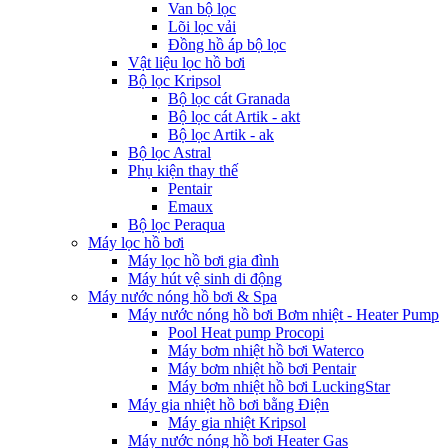
Van bộ lọc
Lõi lọc vải
Đồng hồ áp bộ lọc
Vật liệu lọc hồ bơi
Bộ lọc Kripsol
Bộ lọc cát Granada
Bộ lọc cát Artik - akt
Bộ lọc Artik - ak
Bộ lọc Astral
Phụ kiện thay thế
Pentair
Emaux
Bộ lọc Peraqua
Máy lọc hồ bơi
Máy lọc hồ bơi gia đình
Máy hút vệ sinh di động
Máy nước nóng hồ bơi & Spa
Máy nước nóng hồ bơi Bơm nhiệt - Heater Pump
Pool Heat pump Procopi
Máy bơm nhiệt hồ bơi Waterco
Máy bơm nhiệt hồ bơi Pentair
Máy bơm nhiệt hồ bơi LuckingStar
Máy gia nhiệt hồ bơi bằng Điện
Máy gia nhiệt Kripsol
Máy nước nóng hồ bơi Heater Gas