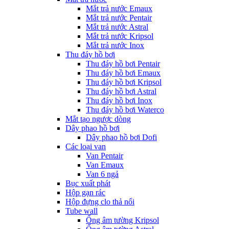
Mắt trả nước Emaux
Mắt trả nước Pentair
Mắt trả nước Astral
Mắt trả nước Kripsol
Mắt trả nước Inox
Thu đáy hồ bơi
Thu đáy hồ bơi Pentair
Thu đáy hồ bơi Emaux
Thu đáy hồ bơi Kripsol
Thu đáy hồ bơi Astral
Thu đáy hồ bơi Inox
Thu đáy hồ bơi Waterco
Mắt tạo ngược dòng
Dây phao hồ bơi
Dây phao hồ bơi Dofi
Các loại van
Van Pentair
Van Emaux
Van 6 ngả
Bục xuất phát
Hộp gạn rác
Hộp đựng clo thả nổi
Tube wall
Ống âm tường Kripsol