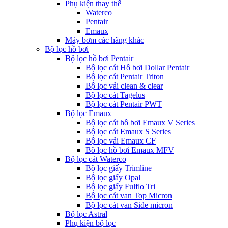
Phụ kiện thay thế
Waterco
Pentair
Emaux
Máy bơm các hãng khác
Bộ lọc hồ bơi
Bộ lọc hồ bơi Pentair
Bộ lọc cát Hồ bơi Dollar Pentair
Bộ lọc cát Pentair Triton
Bộ lọc vải clean & clear
Bộ lọc cát Tagelus
Bộ lọc cát Pentair PWT
Bộ lọc Emaux
Bộ lọc cát hồ bơi Emaux V Series
Bộ lọc cát Emaux S Series
Bộ lọc vải Emaux CF
Bô lọc hồ bơi Emaux MFV
Bộ lọc cát Waterco
Bộ lọc giấy Trimline
Bộ lọc giấy Opal
Bộ lọc giấy Fulflo Tri
Bộ lọc cát van Top Micron
Bộ lọc cát van Side micron
Bộ lọc Astral
Phụ kiện bộ lọc