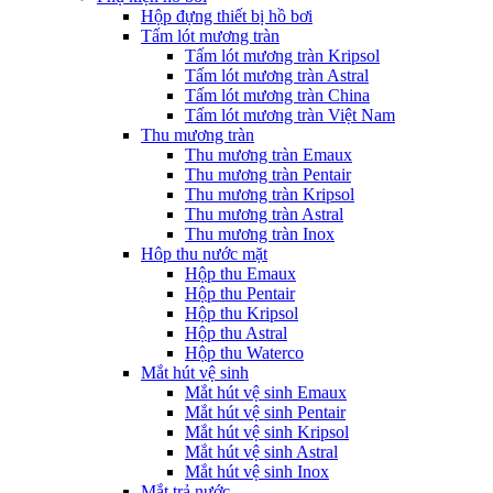
Hộp đựng thiết bị hồ bơi
Tấm lót mương tràn
Tấm lót mương tràn Kripsol
Tấm lót mương tràn Astral
Tấm lót mương tràn China
Tấm lót mương tràn Việt Nam
Thu mương tràn
Thu mương tràn Emaux
Thu mương tràn Pentair
Thu mương tràn Kripsol
Thu mương tràn Astral
Thu mương tràn Inox
Hôp thu nước mặt
Hộp thu Emaux
Hộp thu Pentair
Hộp thu Kripsol
Hộp thu Astral
Hộp thu Waterco
Mắt hút vệ sinh
Mắt hút vệ sinh Emaux
Mắt hút vệ sinh Pentair
Mắt hút vệ sinh Kripsol
Mắt hút vệ sinh Astral
Mắt hút vệ sinh Inox
Mắt trả nước